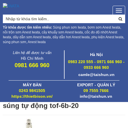
Togg
navig
Từ khóa được tìm kiếm nhiều:
Súng phun sơn Iwata, bơm sơn Anest Iwata,
nồi trộn sơn Anest Iwata, cây khuấy sơn Anest Iwata, cốc đo độ nhớt Anest
Iwata, dây dẫn sơn Anest Iwata, dây dẫn hơi Anest Iwata, phụ kiện Anest Iwata,
súng phun sơn, Anest Iwata
Liên hệ để được tư vấn
Hà Nội
Hồ Chí Minh
0983 220 555 - 0971 666 960 -
0981 666 960
0933 666 960
camle@taishun.vn
MÁY BÀN
EXPORT - QUẢN LÝ
0243 9841505
09 7555 7666
https://thietbison.vn/
info@taishun.vn
súng tự động tof-6b-20