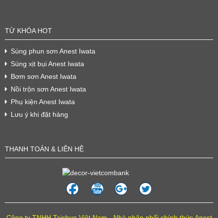
TỪ KHÓA HOT
Súng phun sơn Anest Iwata
Súng xịt bụi Anest Iwata
Bơm sơn Anest Iwata
Nồi trộn sơn Anest Iwata
Phụ kiện Anest Iwata
Lưu ý khi đặt hàng
THANH TOÁN & LIÊN HỆ
Công ty TNHH Taishun Việt Nam - Nhà phân phối chính thức Anest