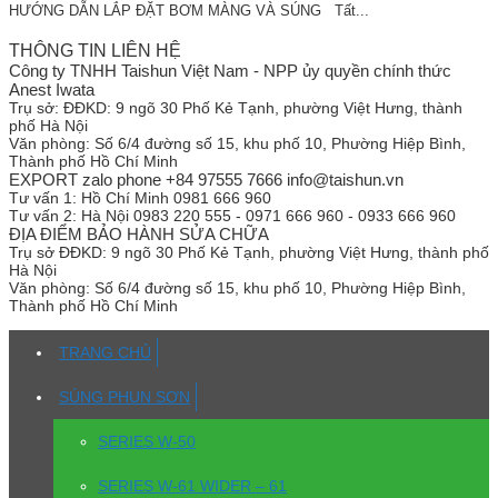
HƯỚNG DẪN LẮP ĐẶT BƠM MÀNG VÀ SÚNG Tất...
THÔNG TIN LIÊN HỆ
Công ty TNHH Taishun Việt Nam - NPP ủy quyền chính thức
Anest Iwata
Trụ sở:
ĐĐKD: 9 ngõ 30 Phố Kẻ Tạnh, phường Việt Hưng, thành
phố Hà Nội
Văn phòng:
Số 6/4 đường số 15, khu phố 10, Phường Hiệp Bình,
Thành phố Hồ Chí Minh
EXPORT zalo phone +84 97555 7666 info@taishun.vn
Tư vấn 1:
Hồ Chí Minh 0981 666 960
Tư vấn 2:
Hà Nội 0983 220 555 - 0971 666 960 - 0933 666 960
ĐỊA ĐIỂM BẢO HÀNH SỬA CHỮA
Trụ sở
ĐĐKD: 9 ngõ 30 Phố Kẻ Tạnh, phường Việt Hưng, thành phố
Hà Nội
Văn phòng:
Số 6/4 đường số 15, khu phố 10, Phường Hiệp Bình,
Thành phố Hồ Chí Minh
TRANG CHỦ
SÚNG PHUN SƠN
SERIES W-50
SERIES W-61 WIDER – 61