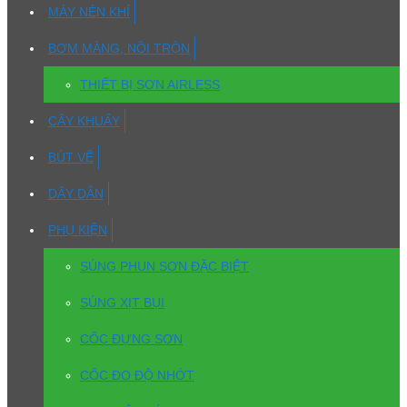
MÁY NÉN KHÍ
BƠM MÀNG, NỒI TRỘN
THIẾT BỊ SƠN AIRLESS
CÂY KHUẤY
BÚT VẼ
DÂY DẪN
PHỤ KIỆN
SÚNG PHUN SƠN ĐẶC BIỆT
SÚNG XỊT BỤI
CỐC ĐỰNG SƠN
CỐC ĐO ĐỘ NHỚT