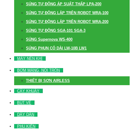
SÚNG TỰ ĐỘNG ÁP SUẤT THẤP LPA-200
SÚNG TỰ ĐỘNG LẮP TRÊN ROBOT WRA-100
SÚNG TỰ ĐỘNG LẮP TRÊN ROBOT WRA-200
SÚNG TỰ ĐỘNG SGA-101 SGA-3
SÚNG Supernova WS-400
SÚNG PHUN CỔ DÀI LW-10B LW1
MÁY NÉN KHÍ
BƠM MÀNG, NỒI TRỘN
THIẾT BỊ SƠN AIRLESS
CÂY KHUẤY
BÚT VẼ
DÂY DẪN
PHỤ KIỆN