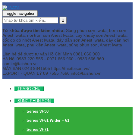
Toggle navigation
Từ khóa được tìm kiếm nhiều:
Súng phun sơn Iwata, bơm sơn
Anest Iwata, nồi trộn sơn Anest Iwata, cây khuấy sơn Anest Iwata,
cốc đo độ nhớt Anest Iwata, dây dẫn sơn Anest Iwata, dây dẫn hơi
Anest Iwata, phụ kiện Anest Iwata, súng phun sơn, Anest Iwata
Liên hệ để được tư vấn
Hồ Chí Minh
0981 666 960
Hà Nội
0983 220 555 - 0971 666 960 - 0933 666 960
camle@taishun.vn
MÁY BÀN
0243 9841505 https://thietbison.vn/
EXPORT - QUẢN LÝ
09 7555 7666
info@taishun.vn
TRANG CHỦ
SÚNG PHUN SƠN
Series W-50
Series W-61 Wider – 61
Series W-71