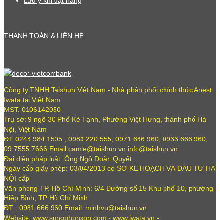
Lưu ý khi đặt hàng
THANH TOÁN & LIÊN HỆ
Công ty TNHH Taishun Việt Nam - Nhà phân phối chính thức Anest
Iwata tại Việt Nam
MST: 0106142050
Trụ sở: 9 ngõ 30 Phố Kẻ Tạnh, Phường Việt Hưng, thành phố Hà
Nội, Việt Nam
ĐT 0243 984 1505 , 0983 220 555, 0971 666 960, 0933 666 960,
09 7555 7666 Email:camle@taishun.vn info@taishun.vn
Đại diện pháp luật: Ông Ngô Doãn Quyết
Ngày cấp giấy phép: 03/04/2013 do SỞ KẾ HOẠCH VÀ ĐẦU TƯ HÀ
NỘI cấp
Văn phòng TP. Hồ Chí Minh: 6/4 Đường số 15 Khu phố 10, phường
Hiệp Bình, TP Hồ Chí Minh
ĐT : 0981 666 960 Email: minhvu@taishun.vn
Website: www.sungphunson.com - www.iwata.vn -