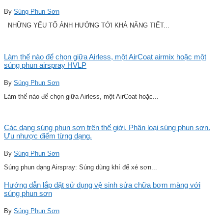
By
Súng Phun Sơn
NHỮNG YẾU TỐ ẢNH HƯỞNG TỚI KHẢ NĂNG TIẾT...
Làm thế nào để chọn giữa Airless, một AirCoat airmix hoặc một
súng phun airspray HVLP
By
Súng Phun Sơn
Làm thế nào để chọn giữa Airless, một AirCoat hoặc...
Các dạng súng phun sơn trên thế giới. Phân loại súng phun sơn.
Ưu nhược điểm từng dạng.
By
Súng Phun Sơn
Súng phun dạng Airspray: Súng dùng khí để xé sơn...
Hướng dẫn lắp đặt sử dụng vệ sinh sửa chữa bơm màng với
súng phun sơn
By
Súng Phun Sơn