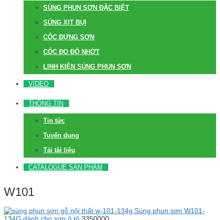
SÚNG PHUN SƠN ĐẶC BIỆT
SÚNG XỊT BỤI
CỐC ĐỰNG SƠN
CỐC ĐO ĐỘ NHỚT
LINH KIỆN SÚNG PHUN SƠN
VIDEO
THÔNG TIN
Tin tức
Tuyển dụng
Tải tài liệu
CATALOGUE SẢN PHẨM
W101
Súng phun sơn W101-
134G dành cho sơn ô tô
3350000