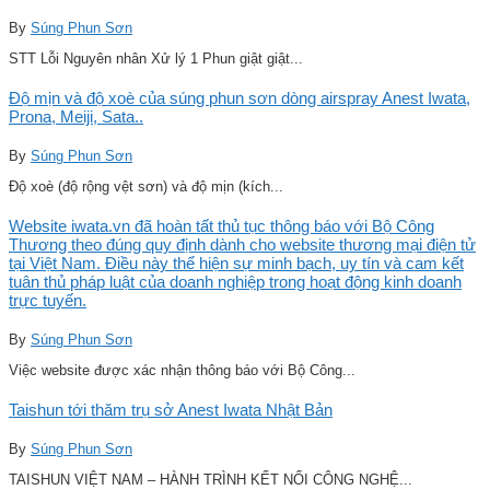
By
Súng Phun Sơn
STT Lỗi Nguyên nhân Xử lý 1 Phun giật giật...
Độ mịn và độ xoè của súng phun sơn dòng airspray Anest Iwata,
Prona, Meiji, Sata..
By
Súng Phun Sơn
Độ xoè (độ rộng vệt sơn) và độ mịn (kích...
Website iwata.vn đã hoàn tất thủ tục thông báo với Bộ Công
Thương theo đúng quy định dành cho website thương mại điện tử
tại Việt Nam. Điều này thể hiện sự minh bạch, uy tín và cam kết
tuân thủ pháp luật của doanh nghiệp trong hoạt động kinh doanh
trực tuyến.
By
Súng Phun Sơn
Việc website được xác nhận thông báo với Bộ Công...
Taishun tới thăm trụ sở Anest Iwata Nhật Bản
By
Súng Phun Sơn
TAISHUN VIỆT NAM – HÀNH TRÌNH KẾT NỐI CÔNG NGHỆ...