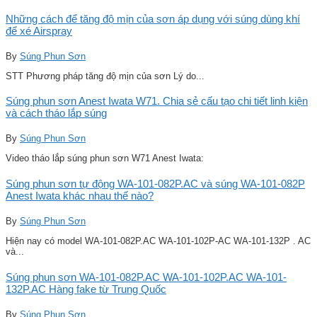
Những cách để tăng độ mịn của sơn áp dụng với súng dùng khí
để xé Airspray
By
Súng Phun Sơn
STT Phương pháp tăng độ mịn của sơn Lý do...
Súng phun sơn Anest Iwata W71. Chia sẻ cấu tạo chi tiết linh kiện
và cách tháo lắp súng
By
Súng Phun Sơn
Video tháo lắp súng phun sơn W71 Anest Iwata:
Súng phun sơn tự động WA-101-082P.AC và súng WA-101-082P
Anest Iwata khác nhau thế nào?
By
Súng Phun Sơn
Hiện nay có model WA-101-082P.AC WA-101-102P-AC WA-101-132P . AC
và...
Súng phun sơn WA-101-082P.AC WA-101-102P.AC WA-101-
132P.AC Hàng fake từ Trung Quốc
By
Súng Phun Sơn