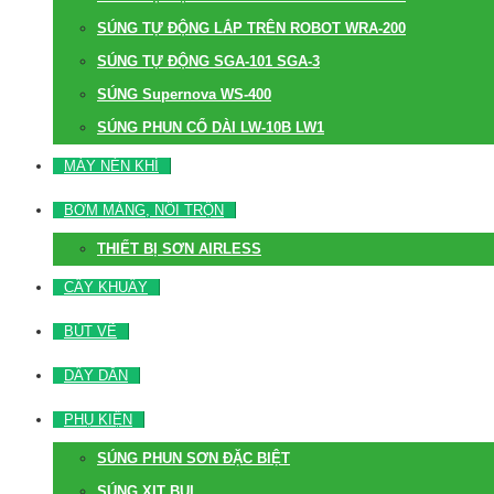
SÚNG TỰ ĐỘNG LẮP TRÊN ROBOT WRA-200
SÚNG TỰ ĐỘNG SGA-101 SGA-3
SÚNG Supernova WS-400
SÚNG PHUN CỔ DÀI LW-10B LW1
MÁY NÉN KHÍ
BƠM MÀNG, NỒI TRỘN
THIẾT BỊ SƠN AIRLESS
CÂY KHUẤY
BÚT VẼ
DÂY DẪN
PHỤ KIỆN
SÚNG PHUN SƠN ĐẶC BIỆT
SÚNG XỊT BỤI