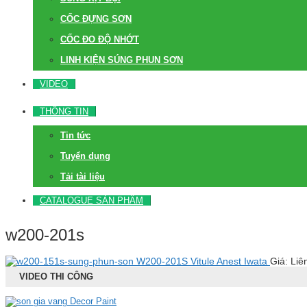
CỐC ĐỰNG SƠN
CỐC ĐO ĐỘ NHỚT
LINH KIỆN SÚNG PHUN SƠN
VIDEO
THÔNG TIN
Tin tức
Tuyển dụng
Tải tài liệu
CATALOGUE SẢN PHẨM
w200-201s
W200-201S Vitule Anest Iwata
Giá: Liê
VIDEO THI CÔNG