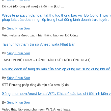
Độ xoè (độ rộng vệt sơn) và độ mịn (kích...
Website iwata.vn đã hoàn tất thủ tục thông báo với Bộ Công Thương
pháp luật của doanh nghiệp trong hoạt động kinh doanh trực tuyến.
By
Súng Phun Sơn
Việc website được xác nhận thông báo với Bộ Công...
Taishun tới thăm trụ sở Anest Iwata Nhật Bản
By
Súng Phun Sơn
TAISHUN VIỆT NAM – HÀNH TRÌNH KẾT NỐI CÔNG NGHỆ...
Những cách để tăng độ mịn của sơn áp dụng với súng dùng khí để 
By
Súng Phun Sơn
STT Phương pháp tăng độ mịn của sơn Lý do...
Súng phun sơn Anest Iwata W71. Chia sẻ cấu tạo chi tiết linh kiện 
By
Súng Phun Sơn
Video tháo lắp súng phun sơn W71 Anest Iwata: