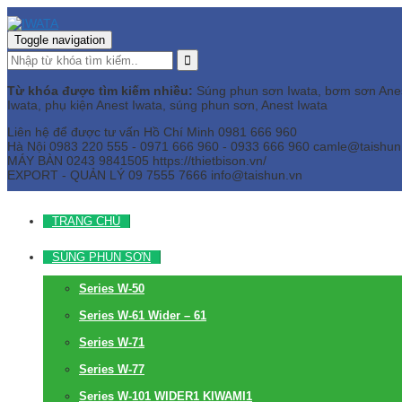
Toggle navigation
Từ khóa được tìm kiếm nhiều:
Súng phun sơn Iwata, bơm sơn Anest 
Iwata, phụ kiện Anest Iwata, súng phun sơn, Anest Iwata
Liên hệ để được tư vấn
Hồ Chí Minh
0981 666 960
Hà Nội
0983 220 555 - 0971 666 960 - 0933 666 960
camle@taishun
MÁY BÀN
0243 9841505 https://thietbison.vn/
EXPORT - QUẢN LÝ
09 7555 7666
info@taishun.vn
TRANG CHỦ
SÚNG PHUN SƠN
Series W-50
Series W-61 Wider – 61
Series W-71
Series W-77
Series W-101 WIDER1 KIWAMI1