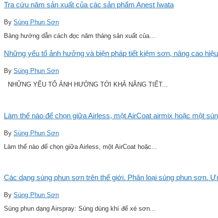
Tra cứu năm sản xuất của các sản phẩm Anest Iwata
By
Súng Phun Sơn
Bảng hướng dẫn cách đọc năm tháng sản xuất của...
Những yếu tố ảnh hưởng và biện pháp tiết kiệm sơn, nâng cao hiệu
By
Súng Phun Sơn
NHỮNG YẾU TỐ ẢNH HƯỞNG TỚI KHẢ NĂNG TIẾT...
Làm thế nào để chọn giữa Airless, một AirCoat airmix hoặc một sú
By
Súng Phun Sơn
Làm thế nào để chọn giữa Airless, một AirCoat hoặc...
Các dạng súng phun sơn trên thế giới. Phân loại súng phun sơn. 
By
Súng Phun Sơn
Súng phun dạng Airspray: Súng dùng khí để xé sơn...