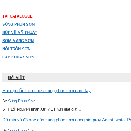
TẢI CATALOGUE
SÚNG PHUN SƠN
BÚT VẼ MỸ THUẬT
BƠM MÀNG SƠN
NỒI TRỘN SƠN
CÂY KHUẤY SƠN
BÀI VIẾT
Hướng dẫn sửa chữa súng phun sơn cầm tay
By
Súng Phun Sơn
STT Lỗi Nguyên nhân Xử lý 1 Phun giật giật...
Độ mịn và độ xoè của súng phun sơn dòng airspray Anest Iwata, Pro
By
Súng Phun Sơn