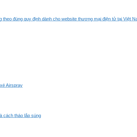
 theo đúng quy định dành cho website thương mại điện tử tại Việt Na
xé Airspray
và cách tháo lắp súng