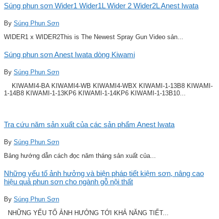
Súng phun sơn Wider1 Wider1L Wider 2 Wider2L Anest Iwata
By
Súng Phun Sơn
WIDER1 x WIDER2This is The Newest Spray Gun Video sản...
Súng phun sơn Anest Iwata dòng Kiwami
By
Súng Phun Sơn
KIWAMI4-BA KIWAMI4-WB KIWAMI4-WBX KIWAMI-1-13B8 KIWAMI-
1-14B8 KIWAMI-1-13KP6 KIWAMI-1-14KP6 KIWAMI-1-13B10...
Tra cứu năm sản xuất của các sản phẩm Anest Iwata
By
Súng Phun Sơn
Bảng hướng dẫn cách đọc năm tháng sản xuất của...
Những yếu tố ảnh hưởng và biện pháp tiết kiệm sơn, nâng cao
hiệu quả phun sơn cho ngành gỗ nội thất
By
Súng Phun Sơn
NHỮNG YẾU TỐ ẢNH HƯỞNG TỚI KHẢ NĂNG TIẾT...