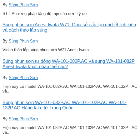
By
Súng Phun Sơn
STT Phương pháp tăng độ mịn của sơn Lý do...
Súng phun sơn Anest Iwata W71. Chia sẻ cấu tạo chi tiết linh kiện
và cách tháo lắp súng
By
Súng Phun Sơn
Video tháo lắp súng phun sơn W71 Anest Iwata:
Súng phun sơn tự động WA-101-082P.AC và súng WA-101-082P
Anest Iwata khác nhau thế nào?
By
Súng Phun Sơn
Hiện nay có model WA-101-082P.AC WA-101-102P-AC WA-101-132P . AC
và...
Súng phun sơn WA-101-082P.AC WA-101-102P.AC WA-101-
132P.AC Hàng fake từ Trung Quốc
By
Súng Phun Sơn
Hiện nay có model WA-101-082P.AC WA-101-102P-AC WA-101-132P . AC
và...