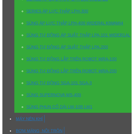
SERIES ÁP LỰC THẤP LPH-300
SÚNG ÁP LỰC THẤP LPH-400 WIDER4L KIWAMI4
SÚNG TỰ ĐỘNG ÁP SUẤT THẤP LPA-101 WIDER1AL
SÚNG TỰ ĐỘNG ÁP SUẤT THẤP LPA-200
SÚNG TỰ ĐỘNG LẮP TRÊN ROBOT WRA-100
SÚNG TỰ ĐỘNG LẮP TRÊN ROBOT WRA-200
SÚNG TỰ ĐỘNG SGA-101 SGA-3
SÚNG SUPERNOVA WS-400
SÚNG PHUN CỔ DÀI LW-10B LW1
MÁY NÉN KHÍ
BƠM MÀNG, NỒI TRỘN