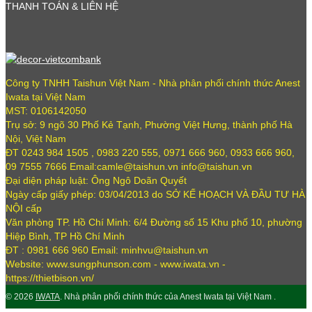
THANH TOÁN & LIÊN HỆ
Công ty TNHH Taishun Việt Nam - Nhà phân phối chính thức Anest
Iwata tại Việt Nam
MST: 0106142050
Trụ sở: 9 ngõ 30 Phố Kẻ Tạnh, Phường Việt Hưng, thành phố Hà
Nội, Việt Nam
ĐT 0243 984 1505 , 0983 220 555, 0971 666 960, 0933 666 960,
09 7555 7666 Email:camle@taishun.vn info@taishun.vn
Đại diện pháp luật: Ông Ngô Doãn Quyết
Ngày cấp giấy phép: 03/04/2013 do SỞ KẾ HOẠCH VÀ ĐẦU TƯ HÀ
NỘI cấp
Văn phòng TP. Hồ Chí Minh: 6/4 Đường số 15 Khu phố 10, phường
Hiệp Bình, TP Hồ Chí Minh
ĐT : 0981 666 960 Email: minhvu@taishun.vn
Website: www.sungphunson.com - www.iwata.vn -
https://thietbison.vn/
© 2026
IWATA
. Nhà phân phối chính thức của Anest Iwata tại Việt Nam .