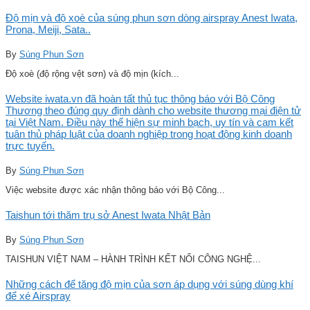
Độ mịn và độ xoè của súng phun sơn dòng airspray Anest Iwata,
Prona, Meiji, Sata..
By
Súng Phun Sơn
Độ xoè (độ rộng vệt sơn) và độ mịn (kích...
Website iwata.vn đã hoàn tất thủ tục thông báo với Bộ Công
Thương theo đúng quy định dành cho website thương mại điện tử
tại Việt Nam. Điều này thể hiện sự minh bạch, uy tín và cam kết
tuân thủ pháp luật của doanh nghiệp trong hoạt động kinh doanh
trực tuyến.
By
Súng Phun Sơn
Việc website được xác nhận thông báo với Bộ Công...
Taishun tới thăm trụ sở Anest Iwata Nhật Bản
By
Súng Phun Sơn
TAISHUN VIỆT NAM – HÀNH TRÌNH KẾT NỐI CÔNG NGHỆ...
Những cách để tăng độ mịn của sơn áp dụng với súng dùng khí
để xé Airspray