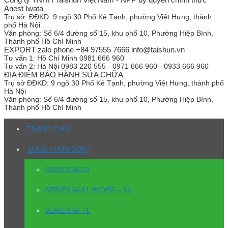
Anest Iwata
Trụ sở:
ĐĐKD: 9 ngõ 30 Phố Kẻ Tạnh, phường Việt Hưng, thành
phố Hà Nội
Văn phòng:
Số 6/4 đường số 15, khu phố 10, Phường Hiệp Bình,
Thành phố Hồ Chí Minh
EXPORT zalo phone +84 97555 7666 info@taishun.vn
Tư vấn 1:
Hồ Chí Minh 0981 666 960
Tư vấn 2:
Hà Nội 0983 220 555 - 0971 666 960 - 0933 666 960
ĐỊA ĐIỂM BẢO HÀNH SỬA CHỮA
Trụ sở
ĐĐKD: 9 ngõ 30 Phố Kẻ Tạnh, phường Việt Hưng, thành phố
Hà Nội
Văn phòng:
Số 6/4 đường số 15, khu phố 10, Phường Hiệp Bình,
Thành phố Hồ Chí Minh
TRANG CHỦ
SÚNG PHUN SƠN
SERIES W-50
SERIES W-61 WIDER – 61
SERIES W-71