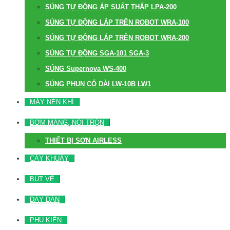
SÚNG TỰ ĐỘNG ÁP SUẤT THẤP LPA-200
SÚNG TỰ ĐỘNG LẮP TRÊN ROBOT WRA-100
SÚNG TỰ ĐỘNG LẮP TRÊN ROBOT WRA-200
SÚNG TỰ ĐỘNG SGA-101 SGA-3
SÚNG Supernova WS-400
SÚNG PHUN CỔ DÀI LW-10B LW1
MÁY NÉN KHÍ
BƠM MÀNG, NỒI TRỘN
THIẾT BỊ SƠN AIRLESS
CÂY KHUẤY
BÚT VẼ
DÂY DẪN
PHỤ KIỆN