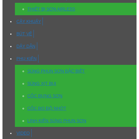
THIẾT BỊ SƠN AIRLESS
CÂY KHUẤY
BÚT VẼ
DÂY DẪN
PHỤ KIỆN
SÚNG PHUN SƠN ĐẶC BIỆT
SÚNG XỊT BỤI
CỐC ĐỰNG SƠN
CỐC ĐO ĐỘ NHỚT
LINH KIỆN SÚNG PHUN SƠN
VIDEO