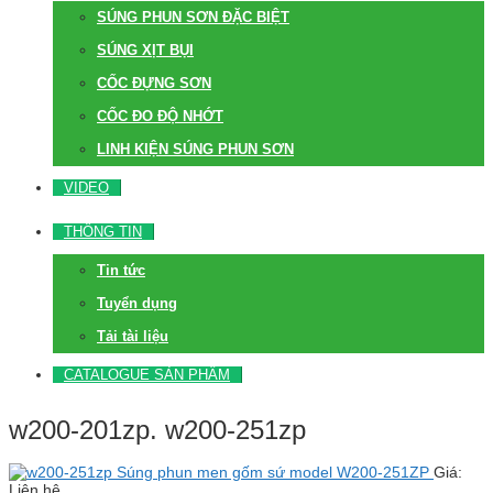
SÚNG PHUN SƠN ĐẶC BIỆT
SÚNG XỊT BỤI
CỐC ĐỰNG SƠN
CỐC ĐO ĐỘ NHỚT
LINH KIỆN SÚNG PHUN SƠN
VIDEO
THÔNG TIN
Tin tức
Tuyển dụng
Tải tài liệu
CATALOGUE SẢN PHẨM
w200-201zp. w200-251zp
Súng phun men gốm sứ model W200-251ZP
Giá:
Liên hệ