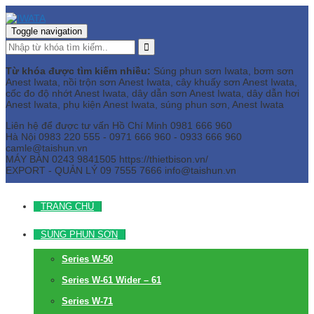
Toggle navigation
Từ khóa được tìm kiếm nhiều:
Súng phun sơn Iwata, bơm sơn
Anest Iwata, nồi trộn sơn Anest Iwata, cây khuấy sơn Anest Iwata,
cốc đo độ nhớt Anest Iwata, dây dẫn sơn Anest Iwata, dây dẫn hơi
Anest Iwata, phụ kiện Anest Iwata, súng phun sơn, Anest Iwata
Liên hệ để được tư vấn
Hồ Chí Minh
0981 666 960
Hà Nội
0983 220 555 - 0971 666 960 - 0933 666 960
camle@taishun.vn
MÁY BÀN
0243 9841505 https://thietbison.vn/
EXPORT - QUẢN LÝ
09 7555 7666
info@taishun.vn
TRANG CHỦ
SÚNG PHUN SƠN
Series W-50
Series W-61 Wider – 61
Series W-71