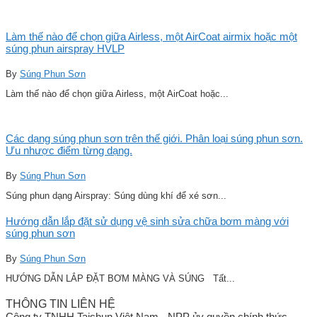
Làm thế nào để chọn giữa Airless, một AirCoat airmix hoặc một
súng phun airspray HVLP
By
Súng Phun Sơn
Làm thế nào để chọn giữa Airless, một AirCoat hoặc...
Các dạng súng phun sơn trên thế giới. Phân loại súng phun sơn.
Ưu nhược điểm từng dạng.
By
Súng Phun Sơn
Súng phun dạng Airspray: Súng dùng khí để xé sơn...
Hướng dẫn lắp đặt sử dụng vệ sinh sửa chữa bơm màng với
súng phun sơn
By
Súng Phun Sơn
HƯỚNG DẪN LẮP ĐẶT BƠM MÀNG VÀ SÚNG Tất...
THÔNG TIN LIÊN HỆ
Công ty TNHH Taishun Việt Nam - NPP ủy quyền chính thức