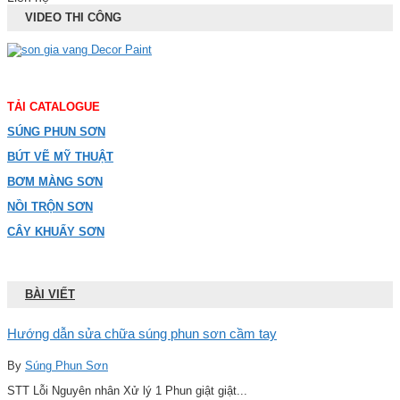
VIDEO THI CÔNG
TẢI CATALOGUE
SÚNG PHUN SƠN
BÚT VẼ MỸ THUẬT
BƠM MÀNG SƠN
NỒI TRỘN SƠN
CÂY KHUẤY SƠN
BÀI VIẾT
Hướng dẫn sửa chữa súng phun sơn cầm tay
By
Súng Phun Sơn
STT Lỗi Nguyên nhân Xử lý 1 Phun giật giật...