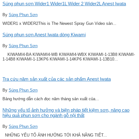
Súng phun sơn Wider1 Wider1L Wider 2 Wider2L Anest Iwata
By
Súng Phun Sơn
WIDER1 x WIDER2This is The Newest Spray Gun Video sản...
Súng phun sơn Anest Iwata dòng Kiwami
By
Súng Phun Sơn
KIWAMI4-BA KIWAMI4-WB KIWAMI4-WBX KIWAMI-1-13B8 KIWAMI-
1-14B8 KIWAMI-1-13KP6 KIWAMI-1-14KP6 KIWAMI-1-13B10...
Tra cứu năm sản xuất của các sản phẩm Anest Iwata
By
Súng Phun Sơn
Bảng hướng dẫn cách đọc năm tháng sản xuất của...
Những yếu tố ảnh hưởng và biện pháp tiết kiệm sơn, nâng cao
hiệu quả phun sơn cho ngành gỗ nội thất
By
Súng Phun Sơn
NHỮNG YẾU TỐ ẢNH HƯỞNG TỚI KHẢ NĂNG TIẾT...