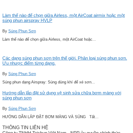
Làm thế nào để chọn giữa Airless, một AirCoat airmix hoặc một
súng phun airspray HVLP
By
Súng Phun Sơn
Làm thế nào để chọn giữa Airless, một AirCoat hoặc...
Các dạng súng phun sơn trên thế giới. Phân loại súng phun sơn.
Ưu nhược điểm từng dạng.
By
Súng Phun Sơn
Súng phun dạng Airspray: Súng dùng khí để xé sơn...
Hướng dẫn lắp đặt sử dụng vệ sinh sửa chữa bơm màng với
súng phun sơn
By
Súng Phun Sơn
HƯỚNG DẪN LẮP ĐẶT BƠM MÀNG VÀ SÚNG Tất...
THÔNG TIN LIÊN HỆ
Công ty TNHH Taishun Việt Nam - NPP ủy quyền chính thức