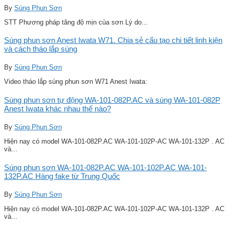
By
Súng Phun Sơn
STT Phương pháp tăng độ mịn của sơn Lý do...
Súng phun sơn Anest Iwata W71. Chia sẻ cấu tạo chi tiết linh kiện
và cách tháo lắp súng
By
Súng Phun Sơn
Video tháo lắp súng phun sơn W71 Anest Iwata:
Súng phun sơn tự động WA-101-082P.AC và súng WA-101-082P
Anest Iwata khác nhau thế nào?
By
Súng Phun Sơn
Hiện nay có model WA-101-082P.AC WA-101-102P-AC WA-101-132P . AC
và...
Súng phun sơn WA-101-082P.AC WA-101-102P.AC WA-101-
132P.AC Hàng fake từ Trung Quốc
By
Súng Phun Sơn
Hiện nay có model WA-101-082P.AC WA-101-102P-AC WA-101-132P . AC
và...