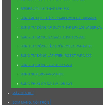
SERIES ÁP LỰC THẤP LPH-300
SÚNG ÁP LỰC THẤP LPH-400 WIDER4L KIWAMI4
SÚNG TỰ ĐỘNG ÁP SUẤT THẤP LPA-101 WIDER1AL
SÚNG TỰ ĐỘNG ÁP SUẤT THẤP LPA-200
SÚNG TỰ ĐỘNG LẮP TRÊN ROBOT WRA-100
SÚNG TỰ ĐỘNG LẮP TRÊN ROBOT WRA-200
SÚNG TỰ ĐỘNG SGA-101 SGA-3
SÚNG SUPERNOVA WS-400
SÚNG PHUN CỔ DÀI LW-10B LW1
MÁY NÉN KHÍ
BƠM MÀNG, NỒI TRỘN