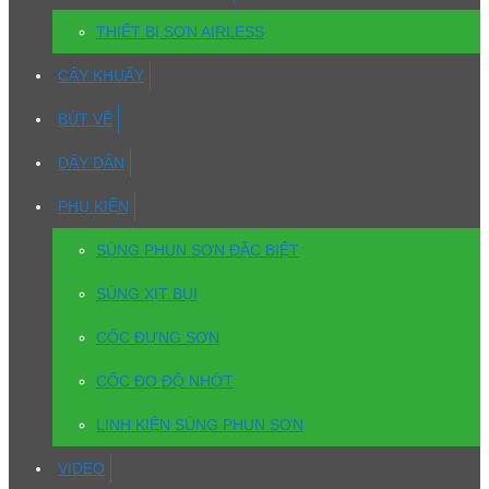
THIẾT BỊ SƠN AIRLESS
CÂY KHUẤY
BÚT VẼ
DÂY DẪN
PHỤ KIỆN
SÚNG PHUN SƠN ĐẶC BIỆT
SÚNG XỊT BỤI
CỐC ĐỰNG SƠN
CỐC ĐO ĐỘ NHỚT
LINH KIỆN SÚNG PHUN SƠN
VIDEO