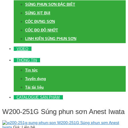
SÚNG PHUN SƠN ĐẶC BIỆT
SÚNG XỊT BỤI
CỐC ĐỰNG SƠN
CỐC ĐO ĐỘ NHỚT
LINH KIỆN SÚNG PHUN SƠN
VIDEO
THÔNG TIN
Tin tức
Tuyển dụng
Tải tài liệu
CATALOGUE SẢN PHẨM
W200-251G Súng phun sơn Anest Iwata
W200-251G Súng phun sơn Anest
Iwata
Giá: Liên hệ