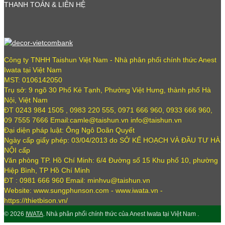
THANH TOÁN & LIÊN HỆ
Công ty TNHH Taishun Việt Nam - Nhà phân phối chính thức Anest
Iwata tại Việt Nam
MST: 0106142050
Trụ sở: 9 ngõ 30 Phố Kẻ Tạnh, Phường Việt Hưng, thành phố Hà
Nội, Việt Nam
ĐT 0243 984 1505 , 0983 220 555, 0971 666 960, 0933 666 960,
09 7555 7666 Email:camle@taishun.vn info@taishun.vn
Đại diện pháp luật: Ông Ngô Doãn Quyết
Ngày cấp giấy phép: 03/04/2013 do SỞ KẾ HOẠCH VÀ ĐẦU TƯ HÀ
NỘI cấp
Văn phòng TP. Hồ Chí Minh: 6/4 Đường số 15 Khu phố 10, phường
Hiệp Bình, TP Hồ Chí Minh
ĐT : 0981 666 960 Email: minhvu@taishun.vn
Website: www.sungphunson.com - www.iwata.vn -
https://thietbison.vn/
© 2026
IWATA
. Nhà phân phối chính thức của Anest Iwata tại Việt Nam .