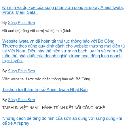
Độ mịn và độ xoè của súng phun sơn dòng airspray Anest Iwata,
Prona, Meiji, Sata..
By
Súng Phun Sơn
Độ xoè (độ rộng vệt sơn) và độ mịn (kích...
Website iwata.vn đã hoàn tất thủ tục thông báo với Bộ Công
Thương theo đúng quy định dành cho website thương mại điện tử
tại Việt Nam. Điều này thể hiện sự minh bạch, uy tín và cam kết
tuân thủ pháp luật của doanh nghiệp trong hoạt động kinh doanh
trực tuyến.
By
Súng Phun Sơn
Việc website được xác nhận thông báo với Bộ Công...
Taishun tới thăm trụ sở Anest Iwata Nhật Bản
By
Súng Phun Sơn
TAISHUN VIỆT NAM – HÀNH TRÌNH KẾT NỐI CÔNG NGHỆ...
Những cách để tăng độ mịn của sơn áp dụng với súng dùng khí
để xé Airspray