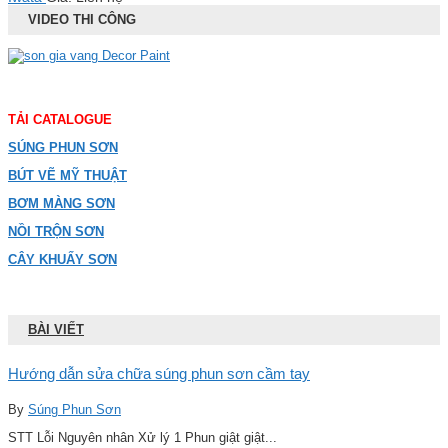
VIDEO THI CÔNG
TẢI CATALOGUE
SÚNG PHUN SƠN
BÚT VẼ MỸ THUẬT
BƠM MÀNG SƠN
NỒI TRỘN SƠN
CÂY KHUẤY SƠN
BÀI VIẾT
Hướng dẫn sửa chữa súng phun sơn cầm tay
By
Súng Phun Sơn
STT Lỗi Nguyên nhân Xử lý 1 Phun giật giật...