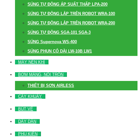
SÚNG TỰ ĐỘNG ÁP SUẤT THẤP LPA-200
SÚNG TỰ ĐỘNG LẮP TRÊN ROBOT WRA-100
SÚNG TỰ ĐỘNG LẮP TRÊN ROBOT WRA-200
SÚNG TỰ ĐỘNG SGA-101 SGA-3
SÚNG Supernova WS-400
SÚNG PHUN CỔ DÀI LW-10B LW1
MÁY NÉN KHÍ
BƠM MÀNG, NỒI TRỘN
THIẾT BỊ SƠN AIRLESS
CÂY KHUẤY
BÚT VẼ
DÂY DẪN
PHỤ KIỆN