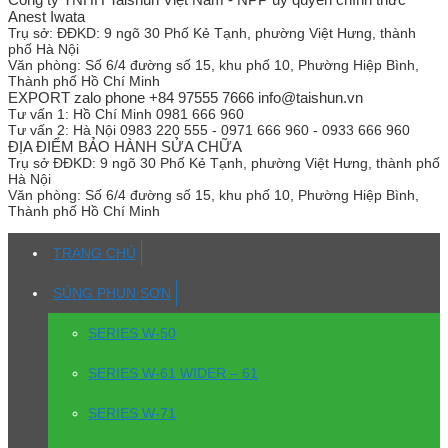
Anest Iwata
Trụ sở:
ĐĐKD: 9 ngõ 30 Phố Kẻ Tạnh, phường Việt Hưng, thành
phố Hà Nội
Văn phòng:
Số 6/4 đường số 15, khu phố 10, Phường Hiệp Bình,
Thành phố Hồ Chí Minh
EXPORT zalo phone +84 97555 7666 info@taishun.vn
Tư vấn 1:
Hồ Chí Minh 0981 666 960
Tư vấn 2:
Hà Nội 0983 220 555 - 0971 666 960 - 0933 666 960
ĐỊA ĐIỂM BẢO HÀNH SỬA CHỮA
Trụ sở
ĐĐKD: 9 ngõ 30 Phố Kẻ Tạnh, phường Việt Hưng, thành phố
Hà Nội
Văn phòng:
Số 6/4 đường số 15, khu phố 10, Phường Hiệp Bình,
Thành phố Hồ Chí Minh
TRANG CHỦ
SÚNG PHUN SƠN
SERIES W-50
SERIES W-61 WIDER – 61
SERIES W-71