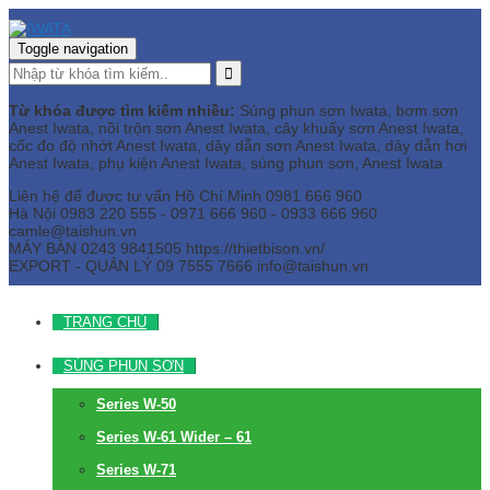
Toggle navigation
Từ khóa được tìm kiếm nhiều:
Súng phun sơn Iwata, bơm sơn
Anest Iwata, nồi trộn sơn Anest Iwata, cây khuấy sơn Anest Iwata,
cốc đo độ nhớt Anest Iwata, dây dẫn sơn Anest Iwata, dây dẫn hơi
Anest Iwata, phụ kiện Anest Iwata, súng phun sơn, Anest Iwata
Liên hệ để được tư vấn
Hồ Chí Minh
0981 666 960
Hà Nội
0983 220 555 - 0971 666 960 - 0933 666 960
camle@taishun.vn
MÁY BÀN
0243 9841505 https://thietbison.vn/
EXPORT - QUẢN LÝ
09 7555 7666
info@taishun.vn
TRANG CHỦ
SÚNG PHUN SƠN
Series W-50
Series W-61 Wider – 61
Series W-71