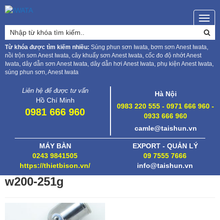
Togg
navig
Từ khóa được tìm kiếm nhiều:
Súng phun sơn Iwata, bơm sơn Anest Iwata,
nồi trộn sơn Anest Iwata, cây khuấy sơn Anest Iwata, cốc đo độ nhớt Anest
Iwata, dây dẫn sơn Anest Iwata, dây dẫn hơi Anest Iwata, phụ kiện Anest Iwata,
súng phun sơn, Anest Iwata
Liên hệ để được tư vấn
Hà Nội
Hồ Chí Minh
0983 220 555 - 0971 666 960 -
0981 666 960
0933 666 960
camle@taishun.vn
MÁY BÀN
EXPORT - QUẢN LÝ
0243 9841505
09 7555 7666
https://thietbison.vn/
info@taishun.vn
w200-251g