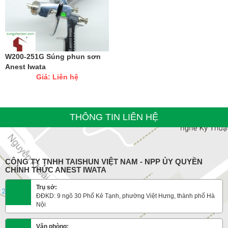
W200-251G Súng phun sơn
Anest Iwata
Giá: Liên hệ
THÔNG TIN LIÊN HỆ
CÔNG TY TNHH TAISHUN VIỆT NAM - NPP ỦY QUYỀN
CHÍNH THỨC ANEST IWATA
Trụ sở:
ĐĐKD: 9 ngõ 30 Phố Kẻ Tạnh, phường Việt Hưng, thành phố Hà
Nội
Văn phòng: