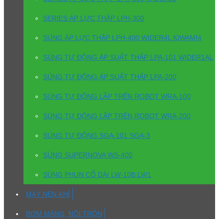
SERIES ÁP LỰC THẤP LPH-300
SÚNG ÁP LỰC THẤP LPH-400 WIDER4L KIWAMI4
SÚNG TỰ ĐỘNG ÁP SUẤT THẤP LPA-101 WIDER1AL
SÚNG TỰ ĐỘNG ÁP SUẤT THẤP LPA-200
SÚNG TỰ ĐỘNG LẮP TRÊN ROBOT WRA-100
SÚNG TỰ ĐỘNG LẮP TRÊN ROBOT WRA-200
SÚNG TỰ ĐỘNG SGA-101 SGA-3
SÚNG SUPERNOVA WS-400
SÚNG PHUN CỔ DÀI LW-10B LW1
MÁY NÉN KHÍ
BƠM MÀNG, NỒI TRỘN