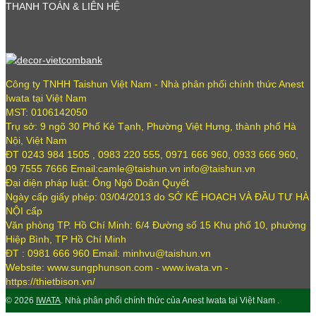
THANH TOÁN & LIÊN HỆ
Công ty TNHH Taishun Việt Nam - Nhà phân phối chính thức Anest
Iwata tại Việt Nam
MST: 0106142050
Trụ sở: 9 ngõ 30 Phố Kẻ Tạnh, Phường Việt Hưng, thành phố Hà
Nội, Việt Nam
ĐT 0243 984 1505 , 0983 220 555, 0971 666 960, 0933 666 960,
09 7555 7666 Email:camle@taishun.vn info@taishun.vn
Đại diện pháp luật: Ông Ngô Doãn Quyết
Ngày cấp giấy phép: 03/04/2013 do SỞ KẾ HOẠCH VÀ ĐẦU TƯ HÀ
NỘI cấp
Văn phòng TP. Hồ Chí Minh: 6/4 Đường số 15 Khu phố 10, phường
Hiệp Bình, TP Hồ Chí Minh
ĐT : 0981 666 960 Email: minhvu@taishun.vn
Website: www.sungphunson.com - www.iwata.vn -
https://thietbison.vn/
© 2026
IWATA
. Nhà phân phối chính thức của Anest Iwata tại Việt Nam .