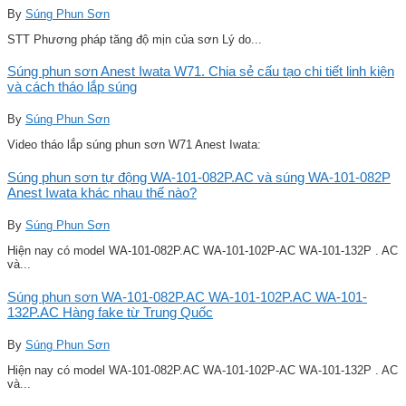
By
Súng Phun Sơn
STT Phương pháp tăng độ mịn của sơn Lý do...
Súng phun sơn Anest Iwata W71. Chia sẻ cấu tạo chi tiết linh kiện
và cách tháo lắp súng
By
Súng Phun Sơn
Video tháo lắp súng phun sơn W71 Anest Iwata:
Súng phun sơn tự động WA-101-082P.AC và súng WA-101-082P
Anest Iwata khác nhau thế nào?
By
Súng Phun Sơn
Hiện nay có model WA-101-082P.AC WA-101-102P-AC WA-101-132P . AC
và...
Súng phun sơn WA-101-082P.AC WA-101-102P.AC WA-101-
132P.AC Hàng fake từ Trung Quốc
By
Súng Phun Sơn
Hiện nay có model WA-101-082P.AC WA-101-102P-AC WA-101-132P . AC
và...