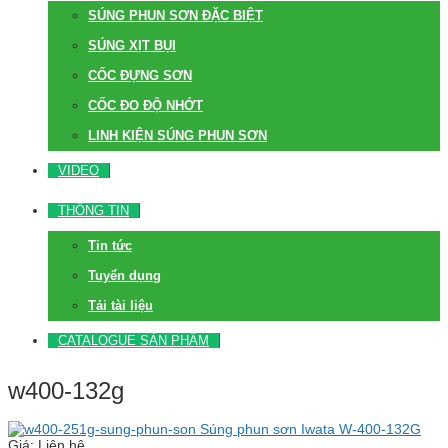
SÚNG PHUN SƠN ĐẶC BIỆT
SÚNG XỊT BỤI
CỐC ĐỰNG SƠN
CỐC ĐO ĐỘ NHỚT
LINH KIỆN SÚNG PHUN SƠN
VIDEO
THÔNG TIN
Tin tức
Tuyển dụng
Tải tài liệu
CATALOGUE SẢN PHẨM
w400-132g
Súng phun sơn Iwata W-400-132G
Giá: Liên hệ