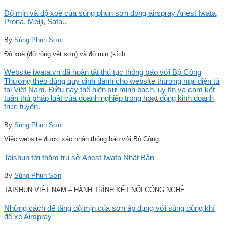
Độ mịn và độ xoè của súng phun sơn dòng airspray Anest Iwata,
Prona, Meiji, Sata..
By
Súng Phun Sơn
Độ xoè (độ rộng vệt sơn) và độ mịn (kích...
Website iwata.vn đã hoàn tất thủ tục thông báo với Bộ Công
Thương theo đúng quy định dành cho website thương mại điện tử
tại Việt Nam. Điều này thể hiện sự minh bạch, uy tín và cam kết
tuân thủ pháp luật của doanh nghiệp trong hoạt động kinh doanh
trực tuyến.
By
Súng Phun Sơn
Việc website được xác nhận thông báo với Bộ Công...
Taishun tới thăm trụ sở Anest Iwata Nhật Bản
By
Súng Phun Sơn
TAISHUN VIỆT NAM – HÀNH TRÌNH KẾT NỐI CÔNG NGHỆ...
Những cách để tăng độ mịn của sơn áp dụng với súng dùng khí
để xé Airspray