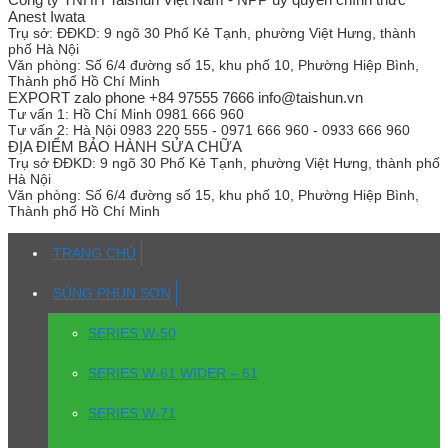
Anest Iwata
Trụ sở:
ĐĐKD: 9 ngõ 30 Phố Kẻ Tạnh, phường Việt Hưng, thành
phố Hà Nội
Văn phòng:
Số 6/4 đường số 15, khu phố 10, Phường Hiệp Bình,
Thành phố Hồ Chí Minh
EXPORT zalo phone +84 97555 7666 info@taishun.vn
Tư vấn 1:
Hồ Chí Minh 0981 666 960
Tư vấn 2:
Hà Nội 0983 220 555 - 0971 666 960 - 0933 666 960
ĐỊA ĐIỂM BẢO HÀNH SỬA CHỮA
Trụ sở
ĐĐKD: 9 ngõ 30 Phố Kẻ Tạnh, phường Việt Hưng, thành phố
Hà Nội
Văn phòng:
Số 6/4 đường số 15, khu phố 10, Phường Hiệp Bình,
Thành phố Hồ Chí Minh
TRANG CHỦ
SÚNG PHUN SƠN
SERIES W-50
SERIES W-61 WIDER – 61
SERIES W-71