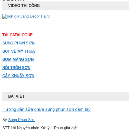
VIDEO THI CÔNG
TẢI CATALOGUE
SÚNG PHUN SƠN
BÚT VẼ MỸ THUẬT
BƠM MÀNG SƠN
NỒI TRỘN SƠN
CÂY KHUẤY SƠN
BÀI VIẾT
Hướng dẫn sửa chữa súng phun sơn cầm tay
By
Súng Phun Sơn
STT Lỗi Nguyên nhân Xử lý 1 Phun giật giật...