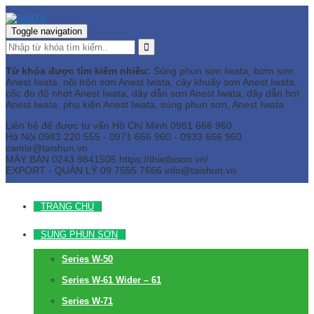
Toggle navigation
Từ khóa được tìm kiếm nhiều:
Súng phun sơn Iwata, bơm sơn
Anest Iwata, nồi trộn sơn Anest Iwata, cây khuấy sơn Anest Iwata,
cốc đo độ nhớt Anest Iwata, dây dẫn sơn Anest Iwata, dây dẫn hơi
Anest Iwata, phụ kiện Anest Iwata, súng phun sơn, Anest Iwata
Liên hệ để được tư vấn
Hồ Chí Minh
0981 666 960
Hà Nội
0983 220 555 - 0971 666 960 - 0933 666 960
camle@taishun.vn
MÁY BÀN
0243 9841505 https://thietbison.vn/
EXPORT - QUẢN LÝ
09 7555 7666
info@taishun.vn
TRANG CHỦ
SÚNG PHUN SƠN
Series W-50
Series W-61 Wider – 61
Series W-71