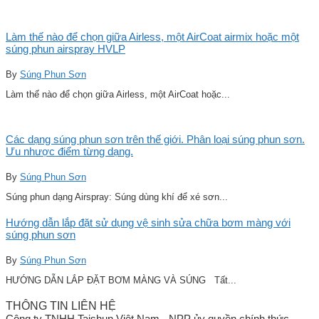
Làm thế nào để chọn giữa Airless, một AirCoat airmix hoặc một
súng phun airspray HVLP
By
Súng Phun Sơn
Làm thế nào để chọn giữa Airless, một AirCoat hoặc...
Các dạng súng phun sơn trên thế giới. Phân loại súng phun sơn.
Ưu nhược điểm từng dạng.
By
Súng Phun Sơn
Súng phun dạng Airspray: Súng dùng khí để xé sơn...
Hướng dẫn lắp đặt sử dụng vệ sinh sửa chữa bơm màng với
súng phun sơn
By
Súng Phun Sơn
HƯỚNG DẪN LẮP ĐẶT BƠM MÀNG VÀ SÚNG Tất...
THÔNG TIN LIÊN HỆ
Công ty TNHH Taishun Việt Nam - NPP ủy quyền chính thức