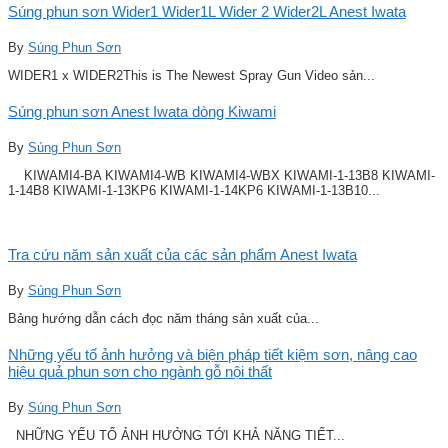
Súng phun sơn Wider1 Wider1L Wider 2 Wider2L Anest Iwata
By
Súng Phun Sơn
WIDER1 x WIDER2This is The Newest Spray Gun Video sản...
Súng phun sơn Anest Iwata dòng Kiwami
By
Súng Phun Sơn
KIWAMI4-BA KIWAMI4-WB KIWAMI4-WBX KIWAMI-1-13B8 KIWAMI-
1-14B8 KIWAMI-1-13KP6 KIWAMI-1-14KP6 KIWAMI-1-13B10...
Tra cứu năm sản xuất của các sản phẩm Anest Iwata
By
Súng Phun Sơn
Bảng hướng dẫn cách đọc năm tháng sản xuất của...
Những yếu tố ảnh hưởng và biện pháp tiết kiệm sơn, nâng cao
hiệu quả phun sơn cho ngành gỗ nội thất
By
Súng Phun Sơn
NHỮNG YẾU TỐ ẢNH HƯỞNG TỚI KHẢ NĂNG TIẾT...