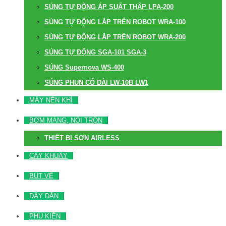
SÚNG TỰ ĐỘNG ÁP SUẤT THẤP LPA-200
SÚNG TỰ ĐỘNG LẮP TRÊN ROBOT WRA-100
SÚNG TỰ ĐỘNG LẮP TRÊN ROBOT WRA-200
SÚNG TỰ ĐỘNG SGA-101 SGA-3
SÚNG Supernova WS-400
SÚNG PHUN CỔ DÀI LW-10B LW1
MÁY NÉN KHÍ
BƠM MÀNG, NỒI TRỘN
THIẾT BỊ SƠN AIRLESS
CÂY KHUẤY
BÚT VẼ
DÂY DẪN
PHỤ KIỆN