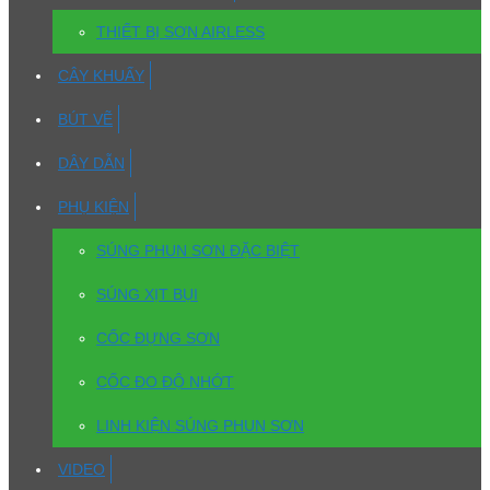
THIẾT BỊ SƠN AIRLESS
CÂY KHUẤY
BÚT VẼ
DÂY DẪN
PHỤ KIỆN
SÚNG PHUN SƠN ĐẶC BIỆT
SÚNG XỊT BỤI
CỐC ĐỰNG SƠN
CỐC ĐO ĐỘ NHỚT
LINH KIỆN SÚNG PHUN SƠN
VIDEO