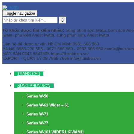
Toggle navigation
Từ khóa được tìm kiếm nhiều:
Súng phun sơn Iwata, bơm sơn Anest 
Iwata, phụ kiện Anest Iwata, súng phun sơn, Anest Iwata
Liên hệ để được tư vấn
Hồ Chí Minh
0981 666 960
Hà Nội
0983 220 555 - 0971 666 960 - 0933 666 960
camle@taishun
MÁY BÀN
0243 9841505 https://thietbison.vn/
EXPORT - QUẢN LÝ
09 7555 7666
info@taishun.vn
TRANG CHỦ
SÚNG PHUN SƠN
Series W-50
Series W-61 Wider – 61
Series W-71
Series W-77
Series W-101 WIDER1 KIWAMI1