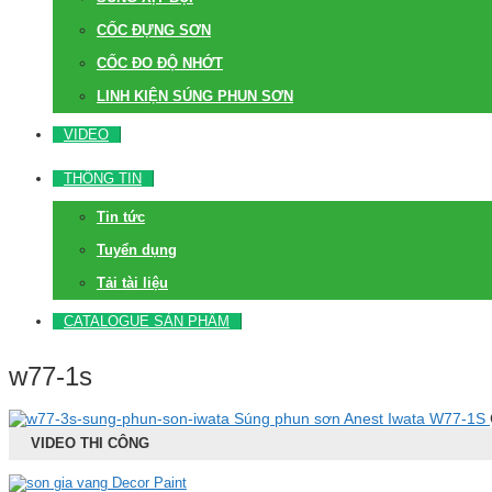
CỐC ĐỰNG SƠN
CỐC ĐO ĐỘ NHỚT
LINH KIỆN SÚNG PHUN SƠN
VIDEO
THÔNG TIN
Tin tức
Tuyển dụng
Tải tài liệu
CATALOGUE SẢN PHẨM
w77-1s
Súng phun sơn Anest Iwata W77-1S
VIDEO THI CÔNG