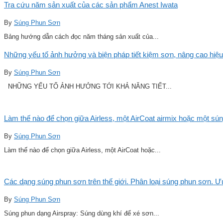
Tra cứu năm sản xuất của các sản phẩm Anest Iwata
By
Súng Phun Sơn
Bảng hướng dẫn cách đọc năm tháng sản xuất của...
Những yếu tố ảnh hưởng và biện pháp tiết kiệm sơn, nâng cao hiệu
By
Súng Phun Sơn
NHỮNG YẾU TỐ ẢNH HƯỞNG TỚI KHẢ NĂNG TIẾT...
Làm thế nào để chọn giữa Airless, một AirCoat airmix hoặc một sú
By
Súng Phun Sơn
Làm thế nào để chọn giữa Airless, một AirCoat hoặc...
Các dạng súng phun sơn trên thế giới. Phân loại súng phun sơn. 
By
Súng Phun Sơn
Súng phun dạng Airspray: Súng dùng khí để xé sơn...