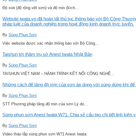
Độ xoè (độ rộng vệt sơn) và độ mịn (kích...
Website iwata.vn đã hoàn tất thủ tục thông báo với Bộ Công Thương
pháp luật của doanh nghiệp trong hoạt động kinh doanh trực tuyến.
By
Súng Phun Sơn
Việc website được xác nhận thông báo với Bộ Công...
Taishun tới thăm trụ sở Anest Iwata Nhật Bản
By
Súng Phun Sơn
TAISHUN VIỆT NAM – HÀNH TRÌNH KẾT NỐI CÔNG NGHỆ...
Những cách để tăng độ mịn của sơn áp dụng với súng dùng khí để 
By
Súng Phun Sơn
STT Phương pháp tăng độ mịn của sơn Lý do...
Súng phun sơn Anest Iwata W71. Chia sẻ cấu tạo chi tiết linh kiện 
By
Súng Phun Sơn
Video tháo lắp súng phun sơn W71 Anest Iwata: