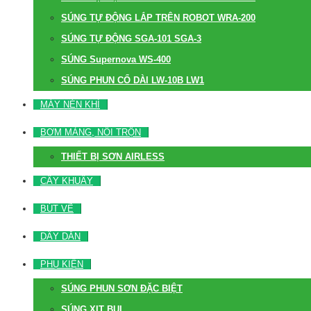
SÚNG TỰ ĐỘNG LẮP TRÊN ROBOT WRA-200
SÚNG TỰ ĐỘNG SGA-101 SGA-3
SÚNG Supernova WS-400
SÚNG PHUN CỔ DÀI LW-10B LW1
MÁY NÉN KHÍ
BƠM MÀNG, NỒI TRỘN
THIẾT BỊ SƠN AIRLESS
CÂY KHUẤY
BÚT VẼ
DÂY DẪN
PHỤ KIỆN
SÚNG PHUN SƠN ĐẶC BIỆT
SÚNG XỊT BỤI