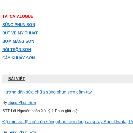
TẢI CATALOGUE
SÚNG PHUN SƠN
BÚT VẼ MỸ THUẬT
BƠM MÀNG SƠN
NỒI TRỘN SƠN
CÂY KHUẤY SƠN
BÀI VIẾT
Hướng dẫn sửa chữa súng phun sơn cầm tay
By
Súng Phun Sơn
STT Lỗi Nguyên nhân Xử lý 1 Phun giật giật...
Độ mịn và độ xoè của súng phun sơn dòng airspray Anest Iwata, Pro
By
Súng Phun Sơn