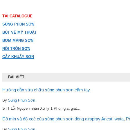
TẢI CATALOGUE
SÚNG PHUN SƠN
BÚT VẼ MỸ THUẬT
BƠM MÀNG SƠN
NỒI TRỘN SƠN
CÂY KHUẤY SƠN
BÀI VIẾT
Hướng dẫn sửa chữa súng phun sơn cầm tay
By
Súng Phun Sơn
STT Lỗi Nguyên nhân Xử lý 1 Phun giật giật...
Độ mịn và độ xoè của súng phun sơn dòng airspray Anest Iwata, Pro
By
Súng Phun Sơn