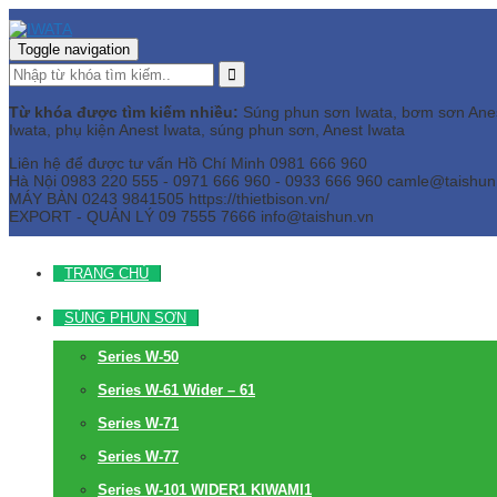
Toggle navigation
Từ khóa được tìm kiếm nhiều:
Súng phun sơn Iwata, bơm sơn Anest 
Iwata, phụ kiện Anest Iwata, súng phun sơn, Anest Iwata
Liên hệ để được tư vấn
Hồ Chí Minh
0981 666 960
Hà Nội
0983 220 555 - 0971 666 960 - 0933 666 960
camle@taishun
MÁY BÀN
0243 9841505 https://thietbison.vn/
EXPORT - QUẢN LÝ
09 7555 7666
info@taishun.vn
TRANG CHỦ
SÚNG PHUN SƠN
Series W-50
Series W-61 Wider – 61
Series W-71
Series W-77
Series W-101 WIDER1 KIWAMI1