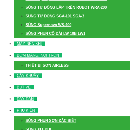
SÚNG TỰ ĐỘNG LẮP TRÊN ROBOT WRA-200
SÚNG TỰ ĐỘNG SGA-101 SGA-3
SÚNG Supernova WS-400
SÚNG PHUN CỔ DÀI LW-10B LW1
MÁY NÉN KHÍ
BƠM MÀNG, NỒI TRỘN
THIẾT BỊ SƠN AIRLESS
CÂY KHUẤY
BÚT VẼ
DÂY DẪN
PHỤ KIỆN
SÚNG PHUN SƠN ĐẶC BIỆT
SÚNG XỊT BỤI