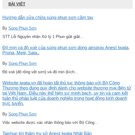
BÀI VIẾT
Hướng dẫn sửa chữa súng phun sơn cầm tay
By
Súng Phun Sơn
STT Lỗi Nguyên nhân Xử lý 1 Phun giật giật...
Độ mịn và độ xoè của súng phun sơn dòng airspray Anest Iwata,
Prona, Meiji, Sata..
By
Súng Phun Sơn
Độ xoè (độ rộng vệt sơn) và độ mịn (kích...
Website iwata.vn đã hoàn tất thủ tục thông báo với Bộ Công
Thương theo đúng quy định dành cho website thương mại điện tử
tại Việt Nam. Điều này thể hiện sự minh bạch, uy tín và cam kết
tuân thủ pháp luật của doanh nghiệp trong hoạt động kinh doanh
trực tuyến.
By
Súng Phun Sơn
Việc website được xác nhận thông báo với Bộ Công...
Taishun tới thăm trụ sở Anest Iwata Nhật Bản