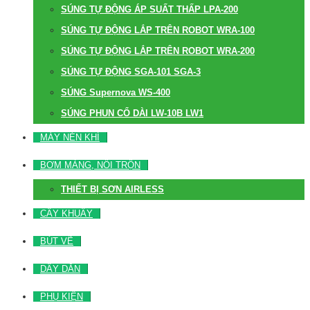
SÚNG TỰ ĐỘNG ÁP SUẤT THẤP LPA-200
SÚNG TỰ ĐỘNG LẮP TRÊN ROBOT WRA-100
SÚNG TỰ ĐỘNG LẮP TRÊN ROBOT WRA-200
SÚNG TỰ ĐỘNG SGA-101 SGA-3
SÚNG Supernova WS-400
SÚNG PHUN CỔ DÀI LW-10B LW1
MÁY NÉN KHÍ
BƠM MÀNG, NỒI TRỘN
THIẾT BỊ SƠN AIRLESS
CÂY KHUẤY
BÚT VẼ
DÂY DẪN
PHỤ KIỆN