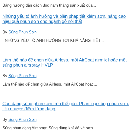
Bảng hướng dẫn cách đọc năm tháng sản xuất của...
Những yếu tố ảnh hưởng và biện pháp tiết kiệm sơn, nâng cao
hiệu quả phun sơn cho ngành gỗ nội thất
By
Súng Phun Sơn
NHỮNG YẾU TỐ ẢNH HƯỞNG TỚI KHẢ NĂNG TIẾT...
Làm thế nào để chọn giữa Airless, một AirCoat airmix hoặc một
súng phun airspray HVLP
By
Súng Phun Sơn
Làm thế nào để chọn giữa Airless, một AirCoat hoặc...
Các dạng súng phun sơn trên thế giới. Phân loại súng phun sơn.
Ưu nhược điểm từng dạng.
By
Súng Phun Sơn
Súng phun dạng Airspray: Súng dùng khí để xé sơn...