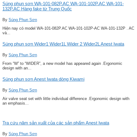
Súng phun sơn WA-101-082P.AC WA-101-102P.AC WA-101-
132P.AC Hàng fake từ Trung Quốc
By
Súng Phun Sơn
Hiện nay có model WA-101-082P.AC WA-101-102P-AC WA-101-132P . AC
và...
Súng phun sơn Wider1 Wider1L Wider 2 Wider2L Anest Iwata
By
Súng Phun Sơn
From “W” to “WIDER”, a new model has appeared again .Ergonomic
design with an...
Súng phun sơn Anest Iwata dòng Kiwami
By
Súng Phun Sơn
Air valve seat set with little individual difference .Ergonomic design with
an emphasis...
Tra cứu năm sản xuất của các sản phẩm Anest Iwata
By
Súng Phun Sơn