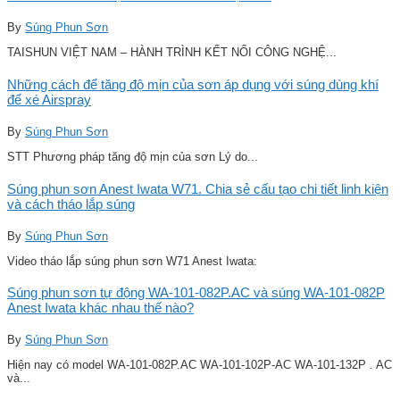
By
Súng Phun Sơn
TAISHUN VIỆT NAM – HÀNH TRÌNH KẾT NỐI CÔNG NGHỆ...
Những cách để tăng độ mịn của sơn áp dụng với súng dùng khí
để xé Airspray
By
Súng Phun Sơn
STT Phương pháp tăng độ mịn của sơn Lý do...
Súng phun sơn Anest Iwata W71. Chia sẻ cấu tạo chi tiết linh kiện
và cách tháo lắp súng
By
Súng Phun Sơn
Video tháo lắp súng phun sơn W71 Anest Iwata:
Súng phun sơn tự động WA-101-082P.AC và súng WA-101-082P
Anest Iwata khác nhau thế nào?
By
Súng Phun Sơn
Hiện nay có model WA-101-082P.AC WA-101-102P-AC WA-101-132P . AC
và...