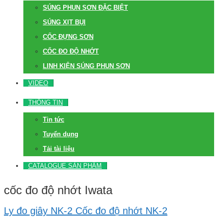
SÚNG PHUN SƠN ĐẶC BIỆT
SÚNG XỊT BỤI
CỐC ĐỰNG SƠN
CỐC ĐO ĐỘ NHỚT
LINH KIỆN SÚNG PHUN SƠN
VIDEO
THÔNG TIN
Tin tức
Tuyển dụng
Tải tài liệu
CATALOGUE SẢN PHẨM
cốc đo độ nhớt Iwata
Ly đo giây NK-2 Cốc đo độ nhớt NK-2