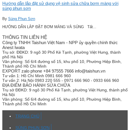
Hướng dẫn lắp đặt sử dụng vệ sinh sửa chữa bơm màng với
súng phun sơn
By
Súng Phun Sơn
HƯỚNG DẪN LẮP ĐẶT BƠM MÀNG VÀ SÚNG Tất...
THÔNG TIN LIÊN HỆ
Công ty TNHH Taishun Việt Nam - NPP ủy quyền chính thức
Anest Iwata
Trụ sở:
ĐĐKD: 9 ngõ 30 Phố Kẻ Tạnh, phường Việt Hưng, thành
phố Hà Nội
Văn phòng:
Số 6/4 đường số 15, khu phố 10, Phường Hiệp Bình,
Thành phố Hồ Chí Minh
EXPORT zalo phone +84 97555 7666 info@taishun.vn
Tư vấn 1:
Hồ Chí Minh 0981 666 960
Tư vấn 2:
Hà Nội 0983 220 555 - 0971 666 960 - 0933 666 960
ĐỊA ĐIỂM BẢO HÀNH SỬA CHỮA
Trụ sở
ĐĐKD: 9 ngõ 30 Phố Kẻ Tạnh, phường Việt Hưng, thành phố
Hà Nội
Văn phòng:
Số 6/4 đường số 15, khu phố 10, Phường Hiệp Bình,
Thành phố Hồ Chí Minh
TRANG CHỦ
SÚNG PHUN SƠN