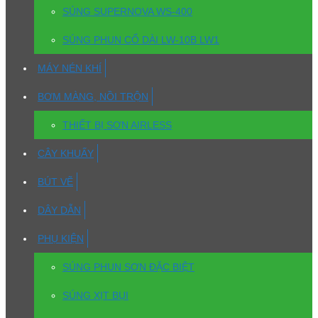
SÚNG SUPERNOVA WS-400
SÚNG PHUN CỔ DÀI LW-10B LW1
MÁY NÉN KHÍ
BƠM MÀNG, NỒI TRỘN
THIẾT BỊ SƠN AIRLESS
CÂY KHUẤY
BÚT VẼ
DÂY DẪN
PHỤ KIỆN
SÚNG PHUN SƠN ĐẶC BIỆT
SÚNG XỊT BỤI