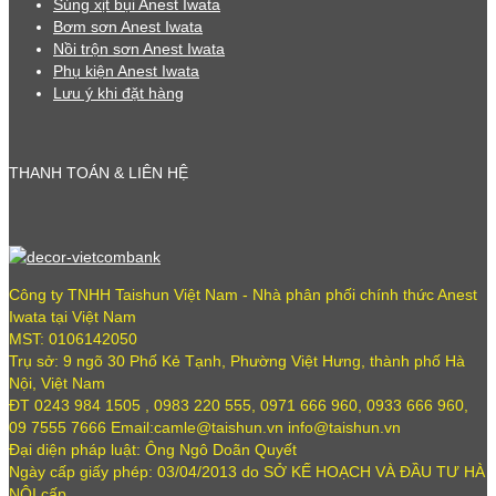
Súng xịt bụi Anest Iwata
Bơm sơn Anest Iwata
Nồi trộn sơn Anest Iwata
Phụ kiện Anest Iwata
Lưu ý khi đặt hàng
THANH TOÁN & LIÊN HỆ
Công ty TNHH Taishun Việt Nam - Nhà phân phối chính thức Anest
Iwata tại Việt Nam
MST: 0106142050
Trụ sở: 9 ngõ 30 Phố Kẻ Tạnh, Phường Việt Hưng, thành phố Hà
Nội, Việt Nam
ĐT 0243 984 1505 , 0983 220 555, 0971 666 960, 0933 666 960,
09 7555 7666 Email:camle@taishun.vn info@taishun.vn
Đại diện pháp luật: Ông Ngô Doãn Quyết
Ngày cấp giấy phép: 03/04/2013 do SỞ KẾ HOẠCH VÀ ĐẦU TƯ HÀ
NỘI cấp