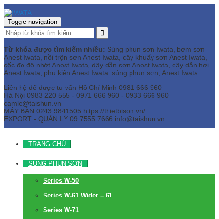
Toggle navigation
Từ khóa được tìm kiếm nhiều:
Súng phun sơn Iwata, bơm sơn
Anest Iwata, nồi trộn sơn Anest Iwata, cây khuấy sơn Anest Iwata,
cốc đo độ nhớt Anest Iwata, dây dẫn sơn Anest Iwata, dây dẫn hơi
Anest Iwata, phụ kiện Anest Iwata, súng phun sơn, Anest Iwata
Liên hệ để được tư vấn
Hồ Chí Minh
0981 666 960
Hà Nội
0983 220 555 - 0971 666 960 - 0933 666 960
camle@taishun.vn
MÁY BÀN
0243 9841505 https://thietbison.vn/
EXPORT - QUẢN LÝ
09 7555 7666
info@taishun.vn
TRANG CHỦ
SÚNG PHUN SƠN
Series W-50
Series W-61 Wider – 61
Series W-71