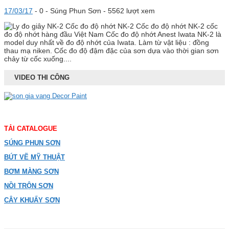
17/03/17
-
0 -
Súng Phun Sơn
- 5562 lượt xem
Cốc đo độ nhớt NK-2 cốc
đo độ nhớt hàng đầu Việt Nam Cốc đo độ nhớt Anest Iwata NK-2 là
model duy nhất về đo độ nhớt của Iwata. Làm từ vật liệu : đồng
thau mạ niken. Cốc đo độ đậm đặc của sơn dựa vào thời gian sơn
chảy từ cốc xuống....
VIDEO THI CÔNG
TẢI CATALOGUE
SÚNG PHUN SƠN
BÚT VẼ MỸ THUẬT
BƠM MÀNG SƠN
NỒI TRỘN SƠN
CÂY KHUẤY SƠN