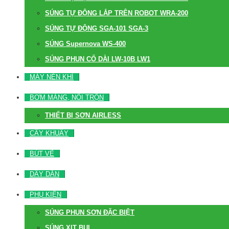
SÚNG TỰ ĐỘNG LẮP TRÊN ROBOT WRA-200
SÚNG TỰ ĐỘNG SGA-101 SGA-3
SÚNG Supernova WS-400
SÚNG PHUN CỔ DÀI LW-10B LW1
MÁY NÉN KHÍ
BƠM MÀNG, NỒI TRỘN
THIẾT BỊ SƠN AIRLESS
CÂY KHUẤY
BÚT VẼ
DÂY DẪN
PHỤ KIỆN
SÚNG PHUN SƠN ĐẶC BIỆT
SÚNG XỊT BỤI