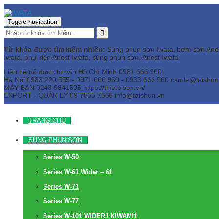
Toggle navigation
Từ khóa được tìm kiếm nhiều:
Súng phun sơn Iwata, bơm sơn Anest 
Iwata, phụ kiện Anest Iwata, súng phun sơn, Anest Iwata
Liên hệ để được tư vấn
Hồ Chí Minh
0981 666 960
Hà Nội
0983 220 555 - 0971 666 960 - 0933 666 960
camle@taishun
MÁY BÀN
0243 9841505 https://thietbison.vn/
EXPORT - QUẢN LÝ
09 7555 7666
info@taishun.vn
TRANG CHỦ
SÚNG PHUN SƠN
Series W-50
Series W-61 Wider – 61
Series W-71
Series W-77
Series W-101 WIDER1 KIWAMI1