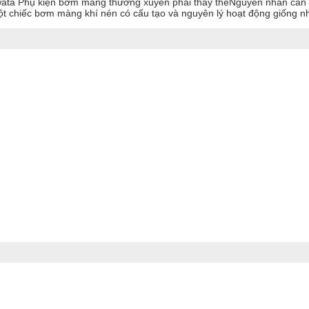
Phụ kiện bơm màng thường xuyên phải thay thếNguyên nhân cầ
hiếc bơm màng khí nén có cấu tạo và nguyên lý hoạt động giống nha