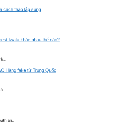
và cách tháo lắp súng
st Iwata khác nhau thế nào?
à...
C Hàng fake từ Trung Quốc
à...
ith an...