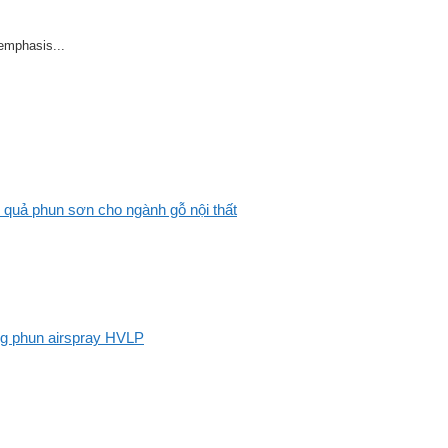
 emphasis...
 quả phun sơn cho ngành gỗ nội thất
ng phun airspray HVLP