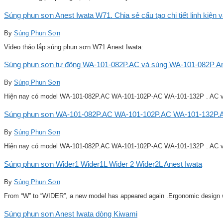
Súng phun sơn Anest Iwata W71. Chia sẻ cấu tạo chi tiết linh kiện 
By
Súng Phun Sơn
Video tháo lắp súng phun sơn W71 Anest Iwata:
Súng phun sơn tự động WA-101-082P.AC và súng WA-101-082P Ane
By
Súng Phun Sơn
Hiện nay có model WA-101-082P.AC WA-101-102P-AC WA-101-132P . AC v
Súng phun sơn WA-101-082P.AC WA-101-102P.AC WA-101-132P.A
By
Súng Phun Sơn
Hiện nay có model WA-101-082P.AC WA-101-102P-AC WA-101-132P . AC v
Súng phun sơn Wider1 Wider1L Wider 2 Wider2L Anest Iwata
By
Súng Phun Sơn
From “W” to “WIDER”, a new model has appeared again .Ergonomic design w
Súng phun sơn Anest Iwata dòng Kiwami