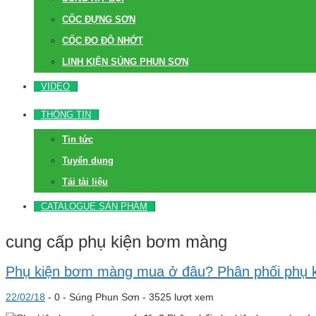
CỐC ĐỰNG SƠN
CỐC ĐO ĐỘ NHỚT
LINH KIỆN SÚNG PHUN SƠN
VIDEO
THÔNG TIN
Tin tức
Tuyển dụng
Tải tài liệu
CATALOGUE SẢN PHẨM
cung cấp phụ kiện bơm màng
Phụ kiện bơm màng mua ở đâu? Phân phối phụ 
22/02/18
-
0 -
Súng Phun Sơn
- 3525 lượt xem