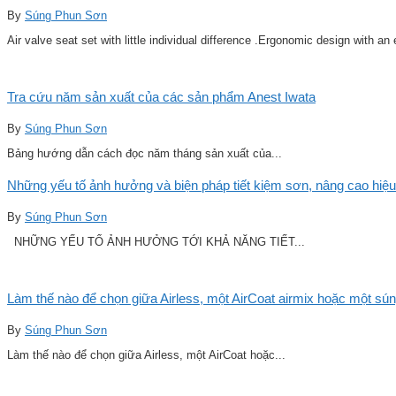
By
Súng Phun Sơn
Air valve seat set with little individual difference .Ergonomic design with an
Tra cứu năm sản xuất của các sản phẩm Anest Iwata
By
Súng Phun Sơn
Bảng hướng dẫn cách đọc năm tháng sản xuất của...
Những yếu tố ảnh hưởng và biện pháp tiết kiệm sơn, nâng cao hiệu
By
Súng Phun Sơn
NHỮNG YẾU TỐ ẢNH HƯỞNG TỚI KHẢ NĂNG TIẾT...
Làm thế nào để chọn giữa Airless, một AirCoat airmix hoặc một sú
By
Súng Phun Sơn
Làm thế nào để chọn giữa Airless, một AirCoat hoặc...