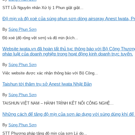
STT Lỗi Nguyên nhân Xử lý 1 Phun giật giật...
Độ mịn và độ xoè của súng phun sơn dòng airspray Anest Iwata, Pro
By
Súng Phun Sơn
Độ xoè (độ rộng vệt sơn) và độ mịn (kích...
Website iwata.vn đã hoàn tất thủ tục thông báo với Bộ Công Thương
pháp luật của doanh nghiệp trong hoạt động kinh doanh trực tuyến.
By
Súng Phun Sơn
Việc website được xác nhận thông báo với Bộ Công...
Taishun tới thăm trụ sở Anest Iwata Nhật Bản
By
Súng Phun Sơn
TAISHUN VIỆT NAM – HÀNH TRÌNH KẾT NỐI CÔNG NGHỆ...
Những cách để tăng độ mịn của sơn áp dụng với súng dùng khí để 
By
Súng Phun Sơn
STT Phương pháp tăng độ mịn của sơn Lý do...