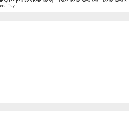
n thay thế phụ kiện bơm màng– Rách màng bơm sơn– Màng bơm bị
u. Tuy...