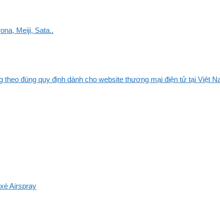
na, Meiji, Sata..
 theo đúng quy định dành cho website thương mại điện tử tại Việt Na
xé Airspray