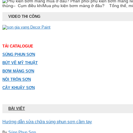
thủng– Cụm điều khíMua phụ kiện bơm màng ở đâu? Tổng thể, một c
VIDEO THI CÔNG
TẢI CATALOGUE
SÚNG PHUN SƠN
BÚT VẼ MỸ THUẬT
BƠM MÀNG SƠN
NỒI TRỘN SƠN
CÂY KHUẤY SƠN
BÀI VIẾT
Hướng dẫn sửa chữa súng phun sơn cầm tay
By
Súng Phun Sơn