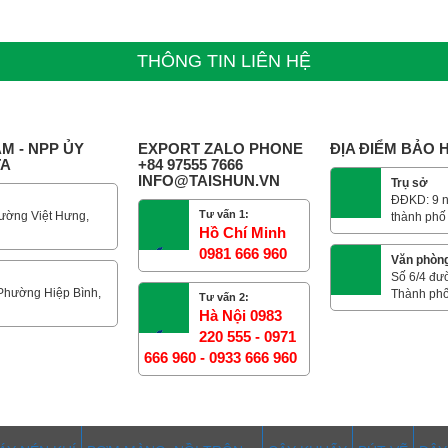
THÔNG TIN LIÊN HỆ
M - NPP ỦY
EXPORT ZALO PHONE
ĐỊA ĐIỂM BẢO
TA
+84 97555 7666
INFO@TAISHUN.VN
Trụ sở
ĐĐKD: 9 n
Tư vấn 1:
ường Việt Hưng,
thành phố
Hồ Chí Minh
0981 666 960
Văn phòn
Số 6/4 đư
 Phường Hiệp Bình,
Thành phố
Tư vấn 2:
Hà Nội 0983
220 555 - 0971
666 960 - 0933 666 960