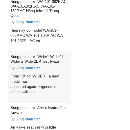
Súng phun sơn WA-101-082P.AC
WA-101-102P.AC WA-101-
132P.AC Hàng fake từ Trung
Quốc
By
Súng Phun Sơn
Hiện nay có model WA-101-
082P.AC WA-101-102P-AC WA-
101-132P . AC và...
Súng phun sơn Wider1 Wider1L
Wider 2 Wider2L Anest Iwata
By
Súng Phun Sơn
From “W” to “WIDER”, a new
model has
appeared again .Ergonomic
design with an...
Súng phun sơn Anest Iwata dòng
Kiwami
By
Súng Phun Sơn
Air valve seat set with little