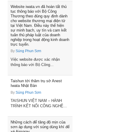
Website iwata.vn đã hoàn tất thủ
tục thông báo với Bộ Công
Thương theo đúng quy định dành
cho website thương mại điện tử
tại Việt Nam. Điều này thể hiện
sự minh bạch, uy tín và cam kết
tuân thủ pháp luật của doanh
nghiệp trong hoạt động kinh doanh
trực tuyến.
By
Súng Phun Sơn
Việc website được xác nhận
thông báo với Bộ Công...
Taishun tới thăm trụ sở Anest
Iwata Nhật Bản
By
Súng Phun Sơn
TAISHUN VIỆT NAM – HÀNH
TRÌNH KẾT NỐI CÔNG NGHỆ...
Những cách để tăng độ mịn của
sơn áp dụng với súng dùng khí để
xé Airspray