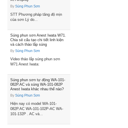
By
Súng Phun Sơn
STT Phương pháp tăng độ mịn
của sơn Lý do...
Súng phun sơn Anest Iwata W71.
Chia sẻ cấu tạo chi tiết linh kiện
và cách tháo lắp súng
By
Súng Phun Sơn
Video tháo lắp súng phun sơn
W71 Anest Iwata:
Súng phun sơn tự động WA-101-
082P.AC và súng WA-101-082P
Anest Iwata khác nhau thế nào?
By
Súng Phun Sơn
Hiện nay có model WA-101-
082P.AC WA-101-102P-AC WA-
101-132P . AC và...