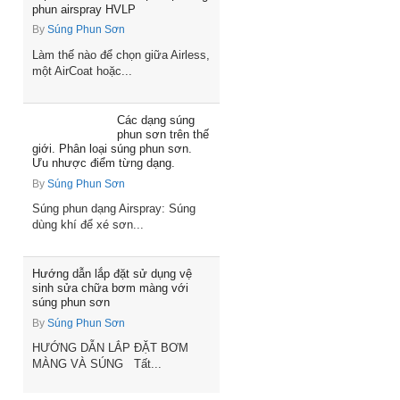
phun airspray HVLP
By
Súng Phun Sơn
Làm thế nào để chọn giữa Airless,
một AirCoat hoặc...
Các dạng súng
phun sơn trên thế
giới. Phân loại súng phun sơn.
Ưu nhược điểm từng dạng.
By
Súng Phun Sơn
Súng phun dạng Airspray: Súng
dùng khí để xé sơn...
Hướng dẫn lắp đặt sử dụng vệ
sinh sửa chữa bơm màng với
súng phun sơn
By
Súng Phun Sơn
HƯỚNG DẪN LẮP ĐẶT BƠM
MÀNG VÀ SÚNG Tất...