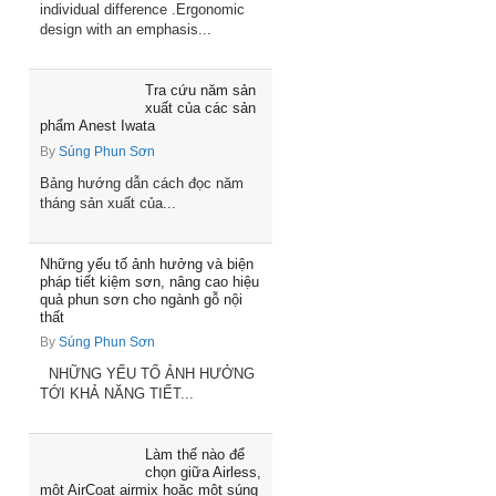
individual difference .Ergonomic
design with an emphasis...
Tra cứu năm sản
xuất của các sản
phẩm Anest Iwata
By
Súng Phun Sơn
Bảng hướng dẫn cách đọc năm
tháng sản xuất của...
Những yếu tố ảnh hưởng và biện
pháp tiết kiệm sơn, nâng cao hiệu
quả phun sơn cho ngành gỗ nội
thất
By
Súng Phun Sơn
NHỮNG YẾU TỐ ẢNH HƯỞNG
TỚI KHẢ NĂNG TIẾT...
Làm thế nào để
chọn giữa Airless,
một AirCoat airmix hoặc một súng