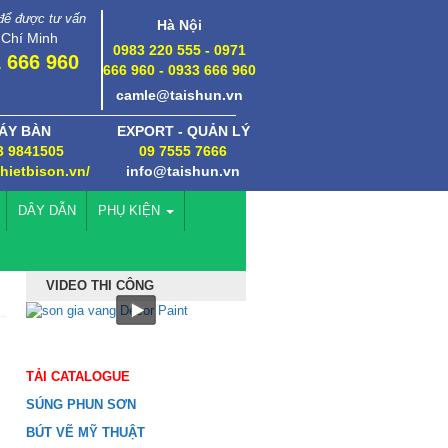
 để được tư vấn
Hà Nội
 Chí Minh
0983 220 555 - 0971
 666 960
666 960 - 0933 666 960
camle@taishun.vn
ÁY BÀN
EXPORT - QUẢN LÝ
3 9841505
09 7555 7666
thietbison.vn/
info@taishun.vn
DÂY DẪN
PHỤ KIỆN
VIDEO THI CÔNG
TẢI CATALOGUE
SÚNG PHUN SƠN
BÚT VẼ MỸ THUẬT