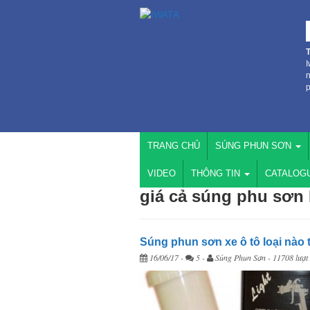
I
n
p
TRANG CHỦ
SÚNG PHUN SƠN
VIDEO
THÔNG TIN
CATALOG
giá cả súng phu sơn
16/06/17
-
5 -
Súng Phun Sơn
- 11708 lượt