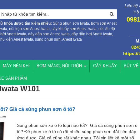
Liên hệ
Hồ
0981
Từ khóa được tìm kiếm nhiều:
Súng phun sơn Iwata, bơm sơn Anest
wata, nồi trộn sơn Anest Iwata, cây khuấy sơn Anest Iwata, cốc đo độ
hớt Anest Iwata, dây dẫn sơn Anest Iwata, dây dẫn hơi Anest Iwata,
hụ kiện Anest Iwata, súng phun sơn, Anest Iwata
M
024
https://
MÁY NÉN KHÍ
BƠM MÀNG, NỒI TRỘN
CÂY KHUẤY
BÚT VẼ
UE SẢN PHẨM
 Iwata W101
Súng phun sơn xe ô tô loại nào tốt? Giá cả súng phun sơn ô tô?
 xem
Súng phun sơn xe ô tô loại nào tốt? Giá cả súng phun sơn ô
tô? Để phun xe ô tô có rất nhiều súng phun sơn đắt tiền đáp
ứng được. Giá cả cũng rất khác nhau. Tôi xin liệt kê một số