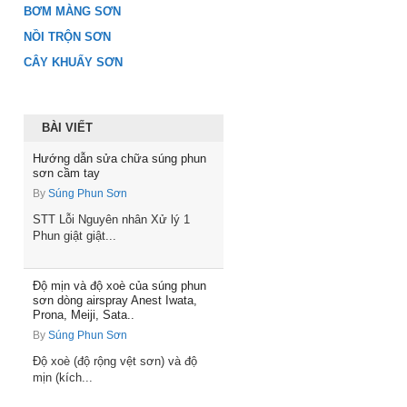
BƠM MÀNG SƠN
NỒI TRỘN SƠN
CÂY KHUẤY SƠN
BÀI VIẾT
Hướng dẫn sửa chữa súng phun
sơn cầm tay
By
Súng Phun Sơn
STT Lỗi Nguyên nhân Xử lý 1
Phun giật giật...
Độ mịn và độ xoè của súng phun
sơn dòng airspray Anest Iwata,
Prona, Meiji, Sata..
By
Súng Phun Sơn
Độ xoè (độ rộng vệt sơn) và độ
mịn (kích...