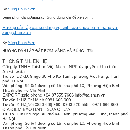
By
Súng Phun Sơn
Súng phun dạng Airspray: Súng dùng khí để xé sơn...
Hướng dẫn lắp đặt sử dụng vệ sinh sửa chữa bơm màng với
súng phun sơn
By
Súng Phun Sơn
HƯỚNG DẪN LẮP ĐẶT BƠM MÀNG VÀ SÚNG Tất...
THÔNG TIN LIÊN HỆ
Công ty TNHH Taishun Việt Nam - NPP ủy quyền chính thức
Anest Iwata
Trụ sở:
ĐĐKD: 9 ngõ 30 Phố Kẻ Tạnh, phường Việt Hưng, thành
phố Hà Nội
Văn phòng:
Số 6/4 đường số 15, khu phố 10, Phường Hiệp Bình,
Thành phố Hồ Chí Minh
EXPORT zalo phone +84 97555 7666 info@taishun.vn
Tư vấn 1:
Hồ Chí Minh 0981 666 960
Tư vấn 2:
Hà Nội 0933 666 960- 0983 220 555 - 0971 666 960
ĐỊA ĐIỂM BẢO HÀNH SỬA CHỮA
Trụ sở
ĐĐKD: 9 ngõ 30 Phố Kẻ Tạnh, phường Việt Hưng, thành phố
Hà Nội
Văn phòng:
Số 6/4 đường số 15, khu phố 10, Phường Hiệp Bình,
Thành phố Hồ Chí Minh