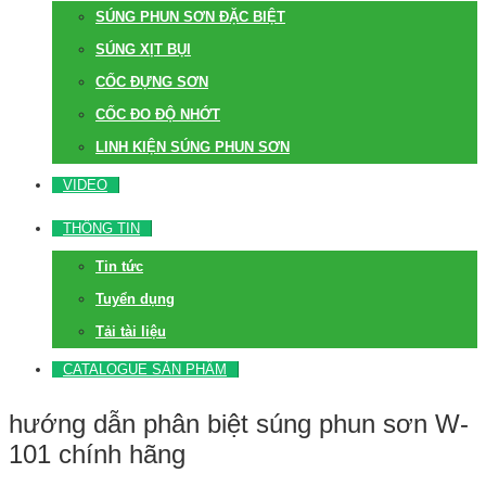
SÚNG PHUN SƠN ĐẶC BIỆT
SÚNG XỊT BỤI
CỐC ĐỰNG SƠN
CỐC ĐO ĐỘ NHỚT
LINH KIỆN SÚNG PHUN SƠN
VIDEO
THÔNG TIN
Tin tức
Tuyển dụng
Tải tài liệu
CATALOGUE SẢN PHẨM
hướng dẫn phân biệt súng phun sơn W-
101 chính hãng