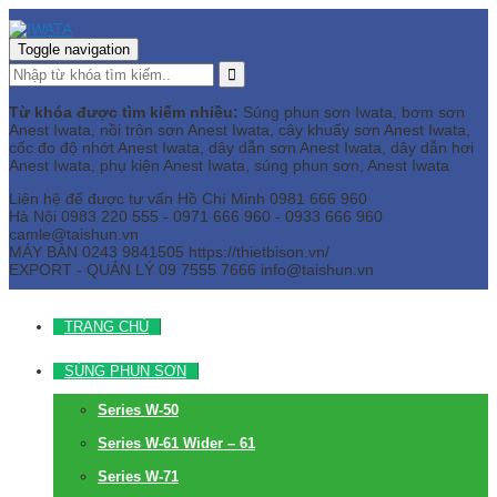
Toggle navigation
Từ khóa được tìm kiếm nhiều:
Súng phun sơn Iwata, bơm sơn
Anest Iwata, nồi trộn sơn Anest Iwata, cây khuấy sơn Anest Iwata,
cốc đo độ nhớt Anest Iwata, dây dẫn sơn Anest Iwata, dây dẫn hơi
Anest Iwata, phụ kiện Anest Iwata, súng phun sơn, Anest Iwata
Liên hệ để được tư vấn
Hồ Chí Minh
0981 666 960
Hà Nội
0983 220 555 - 0971 666 960 - 0933 666 960
camle@taishun.vn
MÁY BÀN
0243 9841505 https://thietbison.vn/
EXPORT - QUẢN LÝ
09 7555 7666
info@taishun.vn
TRANG CHỦ
SÚNG PHUN SƠN
Series W-50
Series W-61 Wider – 61
Series W-71