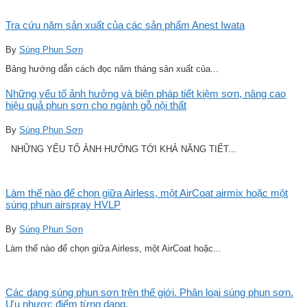
Tra cứu năm sản xuất của các sản phẩm Anest Iwata
By
Súng Phun Sơn
Bảng hướng dẫn cách đọc năm tháng sản xuất của...
Những yếu tố ảnh hưởng và biện pháp tiết kiệm sơn, nâng cao
hiệu quả phun sơn cho ngành gỗ nội thất
By
Súng Phun Sơn
NHỮNG YẾU TỐ ẢNH HƯỞNG TỚI KHẢ NĂNG TIẾT...
Làm thế nào để chọn giữa Airless, một AirCoat airmix hoặc một
súng phun airspray HVLP
By
Súng Phun Sơn
Làm thế nào để chọn giữa Airless, một AirCoat hoặc...
Các dạng súng phun sơn trên thế giới. Phân loại súng phun sơn.
Ưu nhược điểm từng dạng.