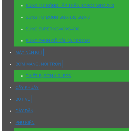
SÚNG TỰ ĐỘNG LẮP TRÊN ROBOT WRA-200
SÚNG TỰ ĐỘNG SGA-101 SGA-3
SÚNG SUPERNOVA WS-400
SÚNG PHUN CỔ DÀI LW-10B LW1
MÁY NÉN KHÍ
BƠM MÀNG, NỒI TRỘN
THIẾT BỊ SƠN AIRLESS
CÂY KHUẤY
BÚT VẼ
DÂY DẪN
PHỤ KIỆN