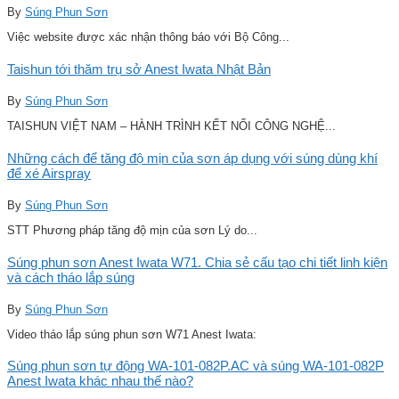
By
Súng Phun Sơn
Việc website được xác nhận thông báo với Bộ Công...
Taishun tới thăm trụ sở Anest Iwata Nhật Bản
By
Súng Phun Sơn
TAISHUN VIỆT NAM – HÀNH TRÌNH KẾT NỐI CÔNG NGHỆ...
Những cách để tăng độ mịn của sơn áp dụng với súng dùng khí
để xé Airspray
By
Súng Phun Sơn
STT Phương pháp tăng độ mịn của sơn Lý do...
Súng phun sơn Anest Iwata W71. Chia sẻ cấu tạo chi tiết linh kiện
và cách tháo lắp súng
By
Súng Phun Sơn
Video tháo lắp súng phun sơn W71 Anest Iwata:
Súng phun sơn tự động WA-101-082P.AC và súng WA-101-082P
Anest Iwata khác nhau thế nào?