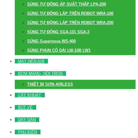
SÚNG TỰ ĐỘNG ÁP SUẤT THẤP LPA-200
SÚNG TỰ ĐỘNG LẮP TRÊN ROBOT WRA-100
SÚNG TỰ ĐỘNG LẮP TRÊN ROBOT WRA-200
SÚNG TỰ ĐỘNG SGA-101 SGA-3
SÚNG Supernova WS-400
SÚNG PHUN CỔ DÀI LW-10B LW1
MÁY NÉN KHÍ
BƠM MÀNG, NỒI TRỘN
THIẾT BỊ SƠN AIRLESS
CÂY KHUẤY
BÚT VẼ
DÂY DẪN
PHỤ KIỆN