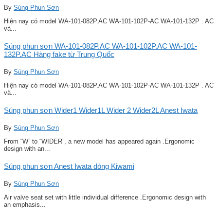
By
Súng Phun Sơn
Hiện nay có model WA-101-082P.AC WA-101-102P-AC WA-101-132P . AC
và...
Súng phun sơn WA-101-082P.AC WA-101-102P.AC WA-101-
132P.AC Hàng fake từ Trung Quốc
By
Súng Phun Sơn
Hiện nay có model WA-101-082P.AC WA-101-102P-AC WA-101-132P . AC
và...
Súng phun sơn Wider1 Wider1L Wider 2 Wider2L Anest Iwata
By
Súng Phun Sơn
From “W” to “WIDER”, a new model has appeared again .Ergonomic
design with an...
Súng phun sơn Anest Iwata dòng Kiwami
By
Súng Phun Sơn
Air valve seat set with little individual difference .Ergonomic design with
an emphasis...