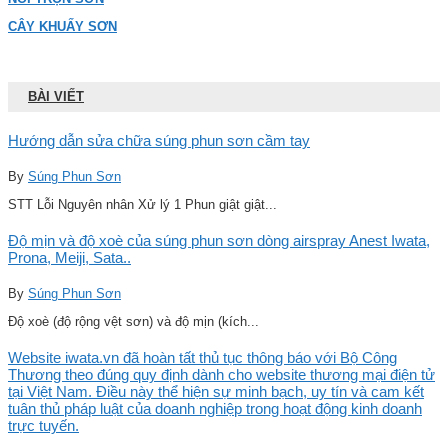
CÂY KHUẤY SƠN
BÀI VIẾT
Hướng dẫn sửa chữa súng phun sơn cầm tay
By
Súng Phun Sơn
STT Lỗi Nguyên nhân Xử lý 1 Phun giật giật...
Độ mịn và độ xoè của súng phun sơn dòng airspray Anest Iwata,
Prona, Meiji, Sata..
By
Súng Phun Sơn
Độ xoè (độ rộng vệt sơn) và độ mịn (kích...
Website iwata.vn đã hoàn tất thủ tục thông báo với Bộ Công
Thương theo đúng quy định dành cho website thương mại điện tử
tại Việt Nam. Điều này thể hiện sự minh bạch, uy tín và cam kết
tuân thủ pháp luật của doanh nghiệp trong hoạt động kinh doanh
trực tuyến.