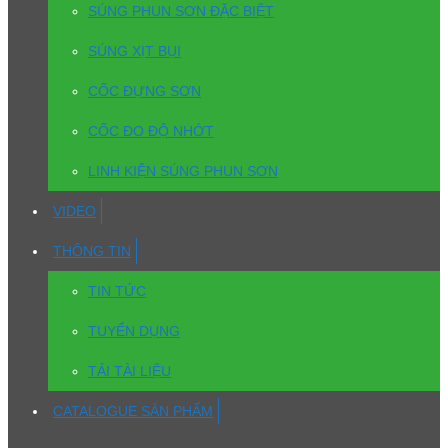
SÚNG PHUN SƠN ĐẶC BIỆT
SÚNG XỊT BỤI
CỐC ĐỰNG SƠN
CỐC ĐO ĐỘ NHỚT
LINH KIỆN SÚNG PHUN SƠN
VIDEO
THÔNG TIN
TIN TỨC
TUYỂN DỤNG
TẢI TÀI LIỆU
CATALOGUE SẢN PHẨM