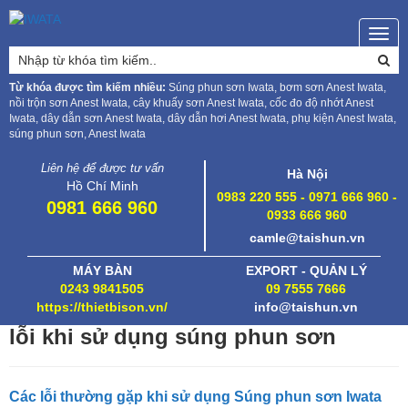
Togg
navig
Từ khóa được tìm kiếm nhiều:
Súng phun sơn Iwata, bơm sơn Anest Iwata,
nồi trộn sơn Anest Iwata, cây khuấy sơn Anest Iwata, cốc đo độ nhớt Anest
Iwata, dây dẫn sơn Anest Iwata, dây dẫn hơi Anest Iwata, phụ kiện Anest Iwata,
súng phun sơn, Anest Iwata
Liên hệ để được tư vấn
Hà Nội
Hồ Chí Minh
0983 220 555 - 0971 666 960 -
0981 666 960
0933 666 960
camle@taishun.vn
MÁY BÀN
EXPORT - QUẢN LÝ
0243 9841505
09 7555 7666
https://thietbison.vn/
info@taishun.vn
lỗi khi sử dụng súng phun sơn
Các lỗi thường gặp khi sử dụng Súng phun sơn Iwata