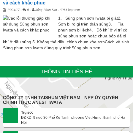
và cách khắc phục
15/04/17
-
0 -
Súng Phun Sơn
- 5053 lượt xem
1. Súng phun sơn Iwata bị giật2.
Sơn bị rò gỉ trên thân súng3. Tia
phun sơn bị lệch4. Dò khí ở vị trí cò
súng phun sơn hoặc chưa bóp đã xì
khí ở đầu súng.5. Không thể điều chỉnh chụm xòe sơnCách vệ sinh
Súng phun sơn Iwata đúng quy trìnhSúng phun sơn...
THÔNG TIN LIÊN HỆ
CÔNG TY TNHH TAISHUN VIỆT NAM - NPP ỦY QUYỀN
CHÍNH THỨC ANEST IWATA
Trụ sở:
ĐĐKD: 9 ngõ 30 Phố Kẻ Tạnh, phường Việt Hưng, thành phố Hà
Nội