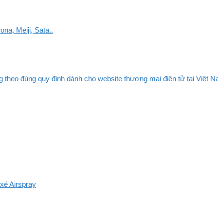
na, Meiji, Sata..
 theo đúng quy định dành cho website thương mại điện tử tại Việt Na
xé Airspray