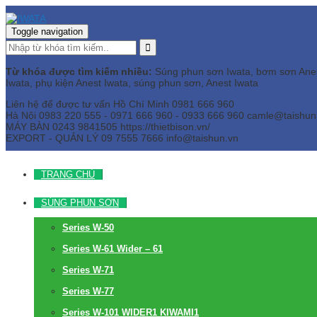
Toggle navigation
Từ khóa được tìm kiếm nhiều:
Súng phun sơn Iwata, bơm sơn Anest 
Iwata, phụ kiện Anest Iwata, súng phun sơn, Anest Iwata
Liên hệ để được tư vấn
Hồ Chí Minh
0981 666 960
Hà Nội
0983 220 555 - 0971 666 960 - 0933 666 960
camle@taishun
MÁY BÀN
0243 9841505 https://thietbison.vn/
EXPORT - QUẢN LÝ
09 7555 7666
info@taishun.vn
TRANG CHỦ
SÚNG PHUN SƠN
Series W-50
Series W-61 Wider – 61
Series W-71
Series W-77
Series W-101 WIDER1 KIWAMI1