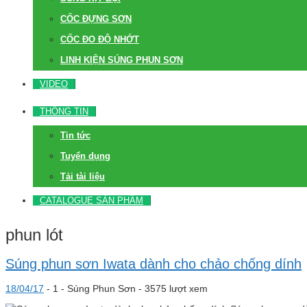
CỐC ĐỰNG SƠN
CỐC ĐO ĐỘ NHỚT
LINH KIỆN SÚNG PHUN SƠN
VIDEO
THÔNG TIN
Tin tức
Tuyển dụng
Tải tài liệu
CATALOGUE SẢN PHẨM
phun lót
Súng phun sơn Iwata dành cho chảo chống dính
18/04/17
-
1 -
Súng Phun Sơn
- 3575 lượt xem