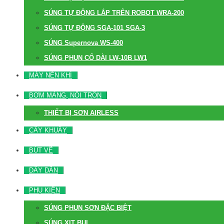
SÚNG TỰ ĐỘNG LẮP TRÊN ROBOT WRA-200
SÚNG TỰ ĐỘNG SGA-101 SGA-3
SÚNG Supernova WS-400
SÚNG PHUN CỔ DÀI LW-10B LW1
MÁY NÉN KHÍ
BƠM MÀNG, NỒI TRỘN
THIẾT BỊ SƠN AIRLESS
CÂY KHUẤY
BÚT VẼ
DÂY DẪN
PHỤ KIỆN
SÚNG PHUN SƠN ĐẶC BIỆT
SÚNG XỊT BỤI