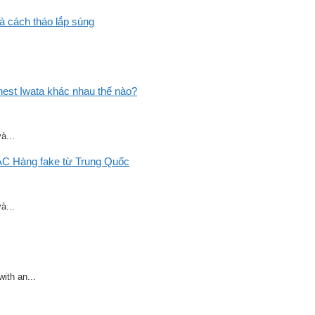
và cách tháo lắp súng
st Iwata khác nhau thế nào?
à...
C Hàng fake từ Trung Quốc
à...
ith an...