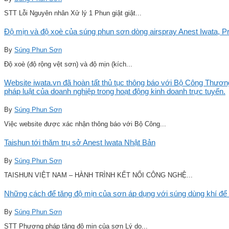
STT Lỗi Nguyên nhân Xử lý 1 Phun giật giật...
Độ mịn và độ xoè của súng phun sơn dòng airspray Anest Iwata, Pro
By
Súng Phun Sơn
Độ xoè (độ rộng vệt sơn) và độ mịn (kích...
Website iwata.vn đã hoàn tất thủ tục thông báo với Bộ Công Thương
pháp luật của doanh nghiệp trong hoạt động kinh doanh trực tuyến.
By
Súng Phun Sơn
Việc website được xác nhận thông báo với Bộ Công...
Taishun tới thăm trụ sở Anest Iwata Nhật Bản
By
Súng Phun Sơn
TAISHUN VIỆT NAM – HÀNH TRÌNH KẾT NỐI CÔNG NGHỆ...
Những cách để tăng độ mịn của sơn áp dụng với súng dùng khí để 
By
Súng Phun Sơn
STT Phương pháp tăng độ mịn của sơn Lý do...