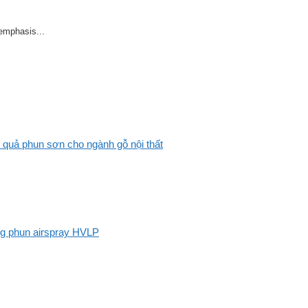
 emphasis...
 quả phun sơn cho ngành gỗ nội thất
ng phun airspray HVLP