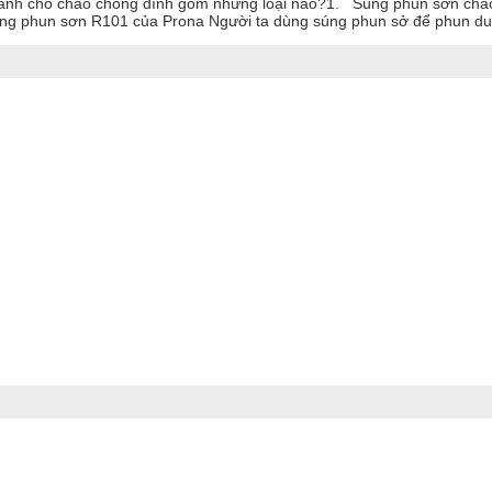
nh cho chảo chống dính gồm những loại nào?1. Súng phun sơn chả
hun sơn R101 của Prona Người ta dùng súng phun sở để phun dung 