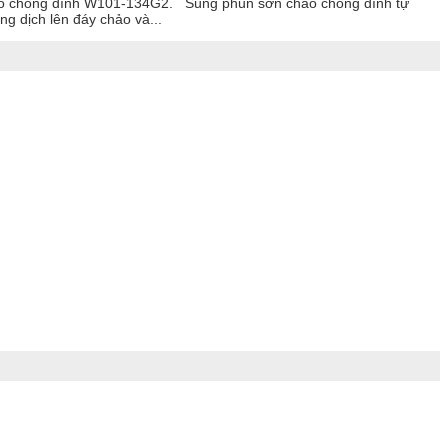
o chống dính W101-134G2. Súng phun sơn chảo chống dính tự
dịch lên đáy chảo và...