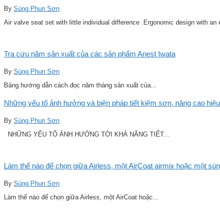
By
Súng Phun Sơn
Air valve seat set with little individual difference .Ergonomic design with an
Tra cứu năm sản xuất của các sản phẩm Anest Iwata
By
Súng Phun Sơn
Bảng hướng dẫn cách đọc năm tháng sản xuất của...
Những yếu tố ảnh hưởng và biện pháp tiết kiệm sơn, nâng cao hiệu
By
Súng Phun Sơn
NHỮNG YẾU TỐ ẢNH HƯỞNG TỚI KHẢ NĂNG TIẾT...
Làm thế nào để chọn giữa Airless, một AirCoat airmix hoặc một sú
By
Súng Phun Sơn
Làm thế nào để chọn giữa Airless, một AirCoat hoặc...