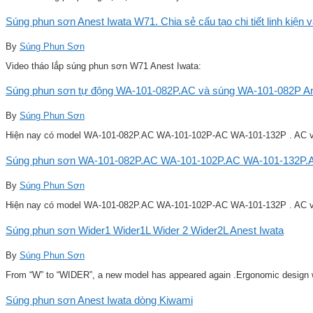
Súng phun sơn Anest Iwata W71. Chia sẻ cấu tạo chi tiết linh kiện 
By
Súng Phun Sơn
Video tháo lắp súng phun sơn W71 Anest Iwata:
Súng phun sơn tự động WA-101-082P.AC và súng WA-101-082P Ane
By
Súng Phun Sơn
Hiện nay có model WA-101-082P.AC WA-101-102P-AC WA-101-132P . AC v
Súng phun sơn WA-101-082P.AC WA-101-102P.AC WA-101-132P.A
By
Súng Phun Sơn
Hiện nay có model WA-101-082P.AC WA-101-102P-AC WA-101-132P . AC v
Súng phun sơn Wider1 Wider1L Wider 2 Wider2L Anest Iwata
By
Súng Phun Sơn
From “W” to “WIDER”, a new model has appeared again .Ergonomic design w
Súng phun sơn Anest Iwata dòng Kiwami