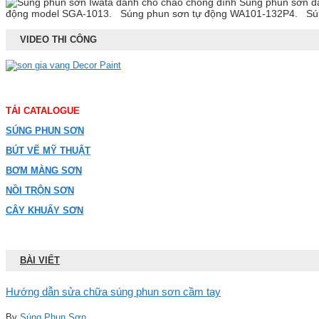
Súng phun sơn dà
động model SGA-1013. Súng phun sơn tự động WA101-132P4. Súng p
VIDEO THI CÔNG
TẢI CATALOGUE
SÚNG PHUN SƠN
BÚT VẼ MỸ THUẬT
BƠM MÀNG SƠN
NỒI TRỘN SƠN
CÂY KHUẤY SƠN
BÀI VIẾT
Hướng dẫn sửa chữa súng phun sơn cầm tay
By
Súng Phun Sơn