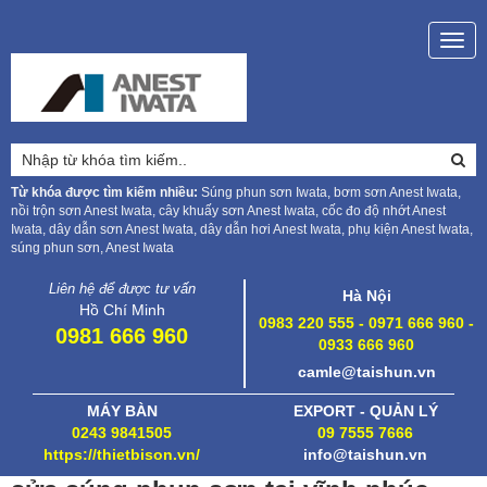
Togg
navig
Từ khóa được tìm kiếm nhiều:
Súng phun sơn Iwata, bơm sơn Anest Iwata,
nồi trộn sơn Anest Iwata, cây khuấy sơn Anest Iwata, cốc đo độ nhớt Anest
Iwata, dây dẫn sơn Anest Iwata, dây dẫn hơi Anest Iwata, phụ kiện Anest Iwata,
súng phun sơn, Anest Iwata
Liên hệ để được tư vấn
Hà Nội
Hồ Chí Minh
0983 220 555 - 0971 666 960 -
0981 666 960
0933 666 960
camle@taishun.vn
MÁY BÀN
EXPORT - QUẢN LÝ
0243 9841505
09 7555 7666
https://thietbison.vn/
info@taishun.vn