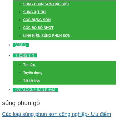
SÚNG PHUN SƠN ĐẶC BIỆT
SÚNG XỊT BỤI
CỐC ĐỰNG SƠN
CỐC ĐO ĐỘ NHỚT
LINH KIỆN SÚNG PHUN SƠN
VIDEO
THÔNG TIN
Tin tức
Tuyển dụng
Tải tài liệu
CATALOGUE SẢN PHẨM
súng phun gỗ
Các loại súng phun sơn công nghiệp- Ưu điểm