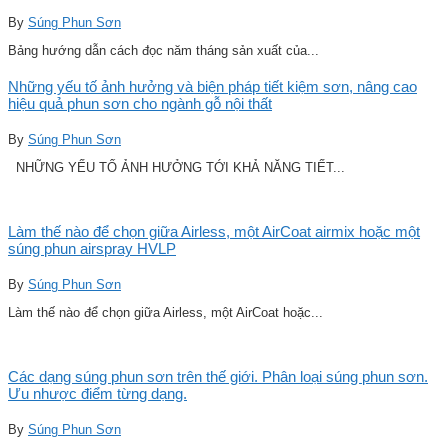
By
Súng Phun Sơn
Bảng hướng dẫn cách đọc năm tháng sản xuất của...
Những yếu tố ảnh hưởng và biện pháp tiết kiệm sơn, nâng cao
hiệu quả phun sơn cho ngành gỗ nội thất
By
Súng Phun Sơn
NHỮNG YẾU TỐ ẢNH HƯỞNG TỚI KHẢ NĂNG TIẾT...
Làm thế nào để chọn giữa Airless, một AirCoat airmix hoặc một
súng phun airspray HVLP
By
Súng Phun Sơn
Làm thế nào để chọn giữa Airless, một AirCoat hoặc...
Các dạng súng phun sơn trên thế giới. Phân loại súng phun sơn.
Ưu nhược điểm từng dạng.
By
Súng Phun Sơn