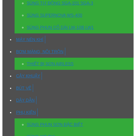
SÚNG TỰ ĐỘNG SGA-101 SGA-3
SÚNG SUPERNOVA WS-400
SÚNG PHUN CỔ DÀI LW-10B LW1
MÁY NÉN KHÍ
BƠM MÀNG, NỒI TRỘN
THIẾT BỊ SƠN AIRLESS
CÂY KHUẤY
BÚT VẼ
DÂY DẪN
PHỤ KIỆN
SÚNG PHUN SƠN ĐẶC BIỆT