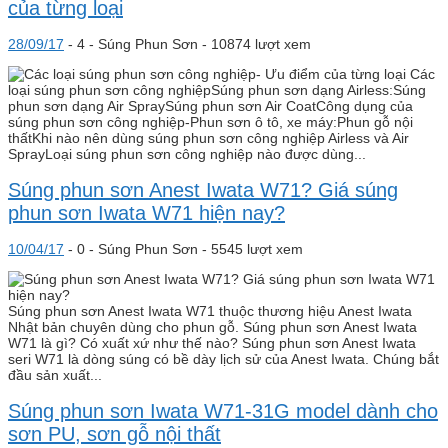
của từng loại
28/09/17
-
4 -
Súng Phun Sơn
- 10874 lượt xem
Các
loại súng phun sơn công nghiệpSúng phun sơn dạng Airless:Súng
phun sơn dạng Air SpraySúng phun sơn Air CoatCông dụng của
súng phun sơn công nghiệp-Phun sơn ô tô, xe máy:Phun gỗ nội
thấtKhi nào nên dùng súng phun sơn công nghiệp Airless và Air
SprayLoại súng phun sơn công nghiệp nào được dùng...
Súng phun sơn Anest Iwata W71? Giá súng
phun sơn Iwata W71 hiện nay?
10/04/17
-
0 -
Súng Phun Sơn
- 5545 lượt xem
Súng phun sơn Anest Iwata W71 thuộc thương hiệu Anest Iwata
Nhật bản chuyên dùng cho phun gỗ. Súng phun sơn Anest Iwata
W71 là gì? Có xuất xứ như thế nào? Súng phun sơn Anest Iwata
seri W71 là dòng súng có bề dày lịch sử của Anest Iwata. Chúng bắt
đầu sản xuất...
Súng phun sơn Iwata W71-31G model dành cho
sơn PU, sơn gỗ nội thất