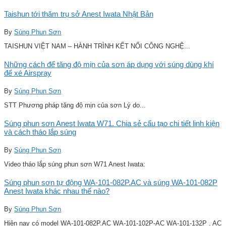
Taishun tới thăm trụ sở Anest Iwata Nhật Bản
By
Súng Phun Sơn
TAISHUN VIỆT NAM – HÀNH TRÌNH KẾT NỐI CÔNG NGHỆ...
Những cách để tăng độ mịn của sơn áp dụng với súng dùng khí
để xé Airspray
By
Súng Phun Sơn
STT Phương pháp tăng độ mịn của sơn Lý do...
Súng phun sơn Anest Iwata W71. Chia sẻ cấu tạo chi tiết linh kiện
và cách tháo lắp súng
By
Súng Phun Sơn
Video tháo lắp súng phun sơn W71 Anest Iwata:
Súng phun sơn tự động WA-101-082P.AC và súng WA-101-082P
Anest Iwata khác nhau thế nào?
By
Súng Phun Sơn
Hiện nay có model WA-101-082P.AC WA-101-102P-AC WA-101-132P . AC