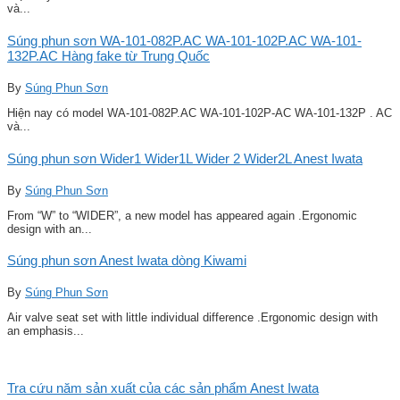
và...
Súng phun sơn WA-101-082P.AC WA-101-102P.AC WA-101-
132P.AC Hàng fake từ Trung Quốc
By
Súng Phun Sơn
Hiện nay có model WA-101-082P.AC WA-101-102P-AC WA-101-132P . AC
và...
Súng phun sơn Wider1 Wider1L Wider 2 Wider2L Anest Iwata
By
Súng Phun Sơn
From “W” to “WIDER”, a new model has appeared again .Ergonomic
design with an...
Súng phun sơn Anest Iwata dòng Kiwami
By
Súng Phun Sơn
Air valve seat set with little individual difference .Ergonomic design with
an emphasis...
Tra cứu năm sản xuất của các sản phẩm Anest Iwata