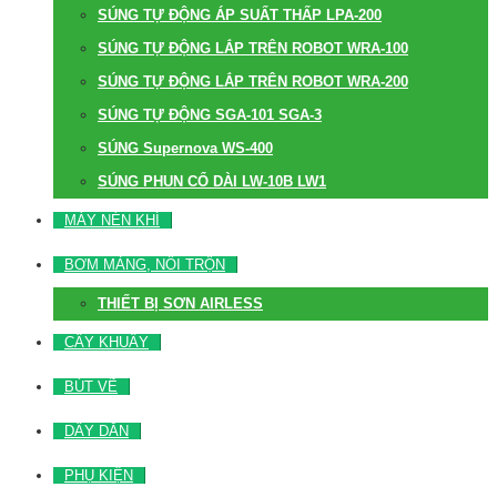
SÚNG TỰ ĐỘNG ÁP SUẤT THẤP LPA-200
SÚNG TỰ ĐỘNG LẮP TRÊN ROBOT WRA-100
SÚNG TỰ ĐỘNG LẮP TRÊN ROBOT WRA-200
SÚNG TỰ ĐỘNG SGA-101 SGA-3
SÚNG Supernova WS-400
SÚNG PHUN CỔ DÀI LW-10B LW1
MÁY NÉN KHÍ
BƠM MÀNG, NỒI TRỘN
THIẾT BỊ SƠN AIRLESS
CÂY KHUẤY
BÚT VẼ
DÂY DẪN
PHỤ KIỆN