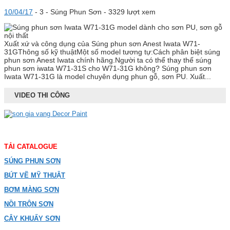
10/04/17
-
3 -
Súng Phun Sơn
- 3329 lượt xem
Xuất xứ và công dụng của Súng phun sơn Anest Iwata W71-
31GThông số kỹ thuậtMột số model tương tự:Cách phân biệt súng
phun sơn Anest Iwata chính hãng.Người ta có thể thay thế súng
phun sơn iwata W71-31S cho W71-31G không? Súng phun sơn
Iwata W71-31G là model chuyên dụng phun gỗ, sơn PU. Xuất...
VIDEO THI CÔNG
TẢI CATALOGUE
SÚNG PHUN SƠN
BÚT VẼ MỸ THUẬT
BƠM MÀNG SƠN
NỒI TRỘN SƠN
CÂY KHUẤY SƠN