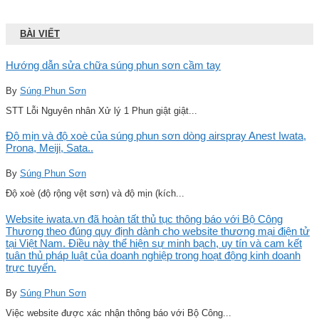
BÀI VIẾT
Hướng dẫn sửa chữa súng phun sơn cầm tay
By
Súng Phun Sơn
STT Lỗi Nguyên nhân Xử lý 1 Phun giật giật...
Độ mịn và độ xoè của súng phun sơn dòng airspray Anest Iwata,
Prona, Meiji, Sata..
By
Súng Phun Sơn
Độ xoè (độ rộng vệt sơn) và độ mịn (kích...
Website iwata.vn đã hoàn tất thủ tục thông báo với Bộ Công
Thương theo đúng quy định dành cho website thương mại điện tử
tại Việt Nam. Điều này thể hiện sự minh bạch, uy tín và cam kết
tuân thủ pháp luật của doanh nghiệp trong hoạt động kinh doanh
trực tuyến.
By
Súng Phun Sơn
Việc website được xác nhận thông báo với Bộ Công...