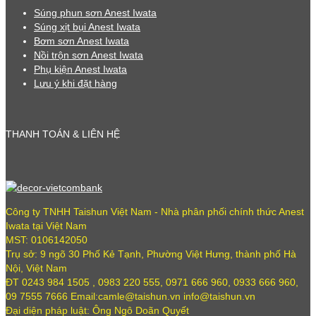
Súng phun sơn Anest Iwata
Súng xịt bụi Anest Iwata
Bơm sơn Anest Iwata
Nồi trộn sơn Anest Iwata
Phụ kiện Anest Iwata
Lưu ý khi đặt hàng
THANH TOÁN & LIÊN HỆ
Công ty TNHH Taishun Việt Nam - Nhà phân phối chính thức Anest
Iwata tại Việt Nam
MST: 0106142050
Trụ sở: 9 ngõ 30 Phố Kẻ Tạnh, Phường Việt Hưng, thành phố Hà
Nội, Việt Nam
ĐT 0243 984 1505 , 0983 220 555, 0971 666 960, 0933 666 960,
09 7555 7666 Email:camle@taishun.vn info@taishun.vn
Đại diện pháp luật: Ông Ngô Doãn Quyết