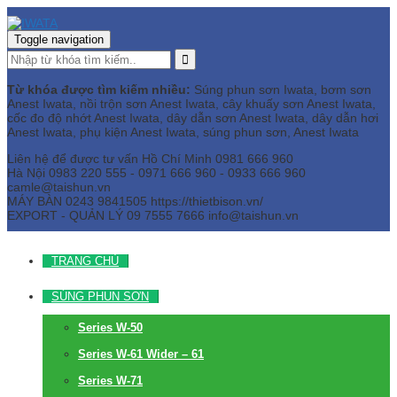
Toggle navigation
Từ khóa được tìm kiếm nhiều:
Súng phun sơn Iwata, bơm sơn
Anest Iwata, nồi trộn sơn Anest Iwata, cây khuấy sơn Anest Iwata,
cốc đo độ nhớt Anest Iwata, dây dẫn sơn Anest Iwata, dây dẫn hơi
Anest Iwata, phụ kiện Anest Iwata, súng phun sơn, Anest Iwata
Liên hệ để được tư vấn
Hồ Chí Minh
0981 666 960
Hà Nội
0983 220 555 - 0971 666 960 - 0933 666 960
camle@taishun.vn
MÁY BÀN
0243 9841505 https://thietbison.vn/
EXPORT - QUẢN LÝ
09 7555 7666
info@taishun.vn
TRANG CHỦ
SÚNG PHUN SƠN
Series W-50
Series W-61 Wider – 61
Series W-71