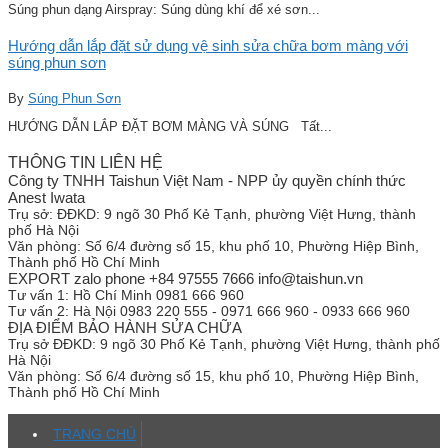
Súng phun dạng Airspray: Súng dùng khí để xé sơn...
Hướng dẫn lắp đặt sử dụng vệ sinh sửa chữa bơm màng với
súng phun sơn
By
Súng Phun Sơn
HƯỚNG DẪN LẮP ĐẶT BƠM MÀNG VÀ SÚNG Tất...
THÔNG TIN LIÊN HỆ
Công ty TNHH Taishun Việt Nam - NPP ủy quyền chính thức
Anest Iwata
Trụ sở:
ĐĐKD: 9 ngõ 30 Phố Kẻ Tạnh, phường Việt Hưng, thành
phố Hà Nội
Văn phòng:
Số 6/4 đường số 15, khu phố 10, Phường Hiệp Bình,
Thành phố Hồ Chí Minh
EXPORT zalo phone +84 97555 7666 info@taishun.vn
Tư vấn 1:
Hồ Chí Minh 0981 666 960
Tư vấn 2:
Hà Nội 0983 220 555 - 0971 666 960 - 0933 666 960
ĐỊA ĐIỂM BẢO HÀNH SỬA CHỮA
Trụ sở
ĐĐKD: 9 ngõ 30 Phố Kẻ Tạnh, phường Việt Hưng, thành phố
Hà Nội
Văn phòng:
Số 6/4 đường số 15, khu phố 10, Phường Hiệp Bình,
Thành phố Hồ Chí Minh
TRANG CHỦ