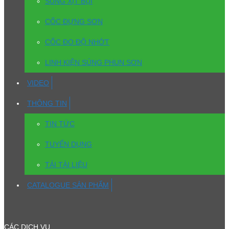
SÚNG XỊT BỤI
CỐC ĐỰNG SƠN
CỐC ĐO ĐỘ NHỚT
LINH KIỆN SÚNG PHUN SƠN
VIDEO
THÔNG TIN
TIN TỨC
TUYỂN DỤNG
TẢI TÀI LIỆU
CATALOGUE SẢN PHẨM
CÁC DỊCH VỤ