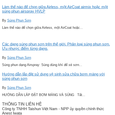
Làm thế nào để chọn giữa Airless, một AirCoat airmix hoặc một
súng phun airspray HVLP
By
Súng Phun Sơn
Làm thế nào để chọn giữa Airless, một AirCoat hoặc...
Các dạng súng phun sơn trên thế giới. Phân loại súng phun sơn.
Ưu nhược điểm từng dạng.
By
Súng Phun Sơn
Súng phun dạng Airspray: Súng dùng khí để xé sơn...
Hướng dẫn lắp đặt sử dụng vệ sinh sửa chữa bơm màng với
súng phun sơn
By
Súng Phun Sơn
HƯỚNG DẪN LẮP ĐẶT BƠM MÀNG VÀ SÚNG Tất...
THÔNG TIN LIÊN HỆ
Công ty TNHH Taishun Việt Nam - NPP ủy quyền chính thức
Anest Iwata