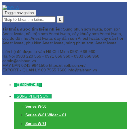
Toggle navigation
Từ khóa được tìm kiếm nhiều:
Súng phun sơn Iwata, bơm sơn
Anest Iwata, nồi trộn sơn Anest Iwata, cây khuấy sơn Anest Iwata,
cốc đo độ nhớt Anest Iwata, dây dẫn sơn Anest Iwata, dây dẫn hơi
Anest Iwata, phụ kiện Anest Iwata, súng phun sơn, Anest Iwata
Liên hệ để được tư vấn
Hồ Chí Minh
0981 666 960
Hà Nội
0983 220 555 - 0971 666 960 - 0933 666 960
camle@taishun.vn
MÁY BÀN
0243 9841505 https://thietbison.vn/
EXPORT - QUẢN LÝ
09 7555 7666
info@taishun.vn
TRANG CHỦ
SÚNG PHUN SƠN
Series W-50
Series W-61 Wider – 61
Series W-71