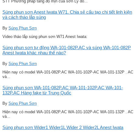
STT Phương pháp tăng độ mịn của sơn Lý do...
Súng phun sơn Anest Iwata W71. Chia sẻ cấu tạo chi tiết linh kiện
và cách tháo lắp súng
By
Súng Phun Sơn
Video tháo lắp súng phun sơn W71 Anest Iwata:
Súng phun sơn tự động WA-101-082P.AC và súng WA-101-082P
Anest Iwata khác nhau thế nào?
By
Súng Phun Sơn
Hiện nay có model WA-101-082P.AC WA-101-102P-AC WA-101-132P . AC
và...
Súng phun sơn WA-101-082P.AC WA-101-102P.AC WA-101-
132P.AC Hàng fake từ Trung Quốc
By
Súng Phun Sơn
Hiện nay có model WA-101-082P.AC WA-101-102P-AC WA-101-132P . AC
và...
Súng phun sơn Wider1 Wider1L Wider 2 Wider2L Anest Iwata