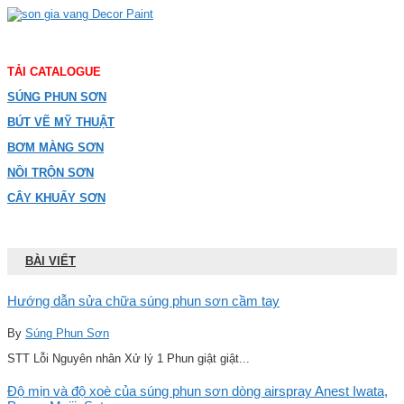
TẢI CATALOGUE
SÚNG PHUN SƠN
BÚT VẼ MỸ THUẬT
BƠM MÀNG SƠN
NỒI TRỘN SƠN
CÂY KHUẤY SƠN
BÀI VIẾT
Hướng dẫn sửa chữa súng phun sơn cầm tay
By
Súng Phun Sơn
STT Lỗi Nguyên nhân Xử lý 1 Phun giật giật...
Độ mịn và độ xoè của súng phun sơn dòng airspray Anest Iwata,