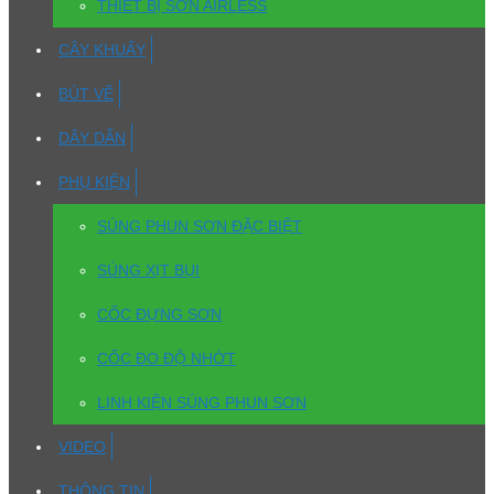
THIẾT BỊ SƠN AIRLESS
CÂY KHUẤY
BÚT VẼ
DÂY DẪN
PHỤ KIỆN
SÚNG PHUN SƠN ĐẶC BIỆT
SÚNG XỊT BỤI
CỐC ĐỰNG SƠN
CỐC ĐO ĐỘ NHỚT
LINH KIỆN SÚNG PHUN SƠN
VIDEO
THÔNG TIN