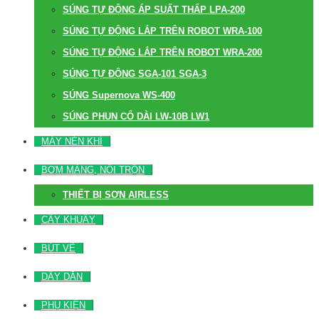
SÚNG TỰ ĐỘNG ÁP SUẤT THẤP LPA-200
SÚNG TỰ ĐỘNG LẮP TRÊN ROBOT WRA-100
SÚNG TỰ ĐỘNG LẮP TRÊN ROBOT WRA-200
SÚNG TỰ ĐỘNG SGA-101 SGA-3
SÚNG Supernova WS-400
SÚNG PHUN CỔ DÀI LW-10B LW1
MÁY NÉN KHÍ
BƠM MÀNG, NỒI TRỘN
THIẾT BỊ SƠN AIRLESS
CÂY KHUẤY
BÚT VẼ
DÂY DẪN
PHỤ KIỆN