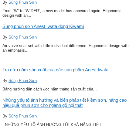
By
Súng Phun Sơn
From “W” to “WIDER”, a new model has appeared again .Ergonomic
design with an...
Súng phun sơn Anest Iwata dòng Kiwami
By
Súng Phun Sơn
Air valve seat set with little individual difference .Ergonomic design with
an emphasis...
Tra cứu năm sản xuất của các sản phẩm Anest Iwata
By
Súng Phun Sơn
Bảng hướng dẫn cách đọc năm tháng sản xuất của...
Những yếu tố ảnh hưởng và biện pháp tiết kiệm sơn, nâng cao
hiệu quả phun sơn cho ngành gỗ nội thất
By
Súng Phun Sơn
NHỮNG YẾU TỐ ẢNH HƯỞNG TỚI KHẢ NĂNG TIẾT...