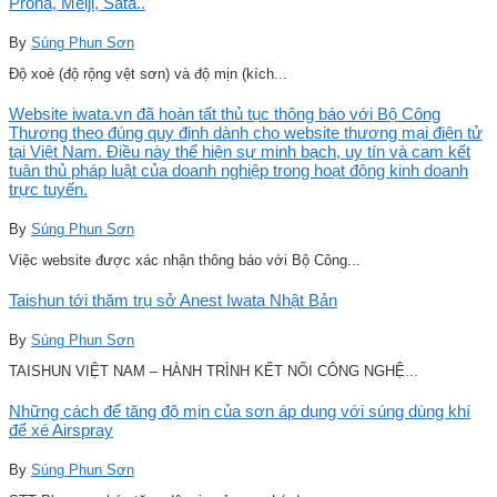
Prona, Meiji, Sata..
By
Súng Phun Sơn
Độ xoè (độ rộng vệt sơn) và độ mịn (kích...
Website iwata.vn đã hoàn tất thủ tục thông báo với Bộ Công
Thương theo đúng quy định dành cho website thương mại điện tử
tại Việt Nam. Điều này thể hiện sự minh bạch, uy tín và cam kết
tuân thủ pháp luật của doanh nghiệp trong hoạt động kinh doanh
trực tuyến.
By
Súng Phun Sơn
Việc website được xác nhận thông báo với Bộ Công...
Taishun tới thăm trụ sở Anest Iwata Nhật Bản
By
Súng Phun Sơn
TAISHUN VIỆT NAM – HÀNH TRÌNH KẾT NỐI CÔNG NGHỆ...
Những cách để tăng độ mịn của sơn áp dụng với súng dùng khí
để xé Airspray
By
Súng Phun Sơn