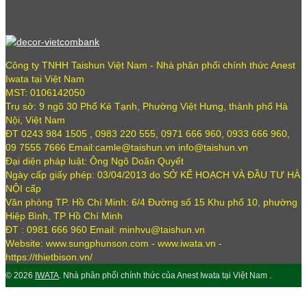
Công ty TNHH Taishun Việt Nam - Nhà phân phối chính thức Anest
Iwata tại Việt Nam
MST: 0106142050
Trụ sở: 9 ngõ 30 Phố Kẻ Tạnh, Phường Việt Hưng, thành phố Hà
Nội, Việt Nam
ĐT 0243 984 1505 , 0983 220 555, 0971 666 960, 0933 666 960,
09 7555 7666 Email:camle@taishun.vn info@taishun.vn
Đại diện pháp luật: Ông Ngô Doãn Quyết
Ngày cấp giấy phép: 03/04/2013 do SỞ KẾ HOẠCH VÀ ĐẦU TƯ HÀ
NỘI cấp
Văn phòng TP. Hồ Chí Minh: 6/4 Đường số 15 Khu phố 10, phường
Hiệp Bình, TP Hồ Chí Minh
ĐT : 0981 666 960 Email: minhvu@taishun.vn
Website: www.sungphunson.com - www.iwata.vn -
https://thietbison.vn/
© 2026
IWATA
. Nhà phân phối chính thức của Anest Iwata tại Việt Nam .