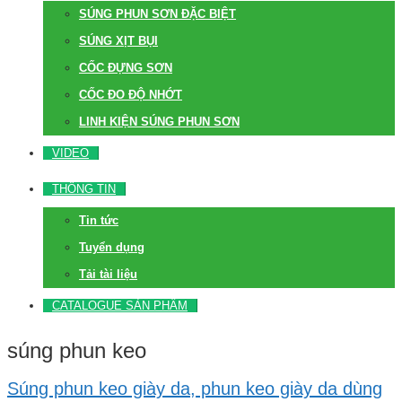
SÚNG PHUN SƠN ĐẶC BIỆT
SÚNG XỊT BỤI
CỐC ĐỰNG SƠN
CỐC ĐO ĐỘ NHỚT
LINH KIỆN SÚNG PHUN SƠN
VIDEO
THÔNG TIN
Tin tức
Tuyển dụng
Tải tài liệu
CATALOGUE SẢN PHẨM
súng phun keo
Súng phun keo giày da, phun keo giày da dùng