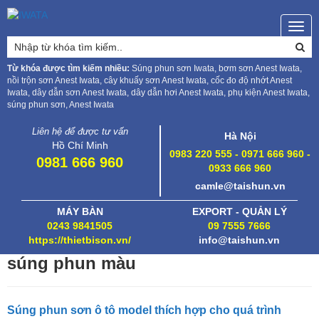
Togg
navig
Từ khóa được tìm kiếm nhiều:
Súng phun sơn Iwata, bơm sơn Anest Iwata,
nồi trộn sơn Anest Iwata, cây khuấy sơn Anest Iwata, cốc đo độ nhớt Anest
Iwata, dây dẫn sơn Anest Iwata, dây dẫn hơi Anest Iwata, phụ kiện Anest Iwata,
súng phun sơn, Anest Iwata
Liên hệ để được tư vấn
Hà Nội
Hồ Chí Minh
0983 220 555 - 0971 666 960 -
0981 666 960
0933 666 960
camle@taishun.vn
MÁY BÀN
EXPORT - QUẢN LÝ
0243 9841505
09 7555 7666
https://thietbison.vn/
info@taishun.vn
súng phun màu
Súng phun sơn ô tô model thích hợp cho quá trình