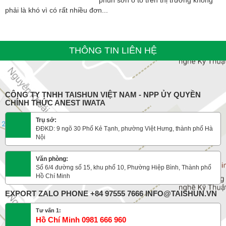
phun sơn ô tô trên thị trường không
phải là khó vì có rất nhiều đơn...
THÔNG TIN LIÊN HỆ
CÔNG TY TNHH TAISHUN VIỆT NAM - NPP ỦY QUYỀN
CHÍNH THỨC ANEST IWATA
Trụ sở:
ĐĐKD: 9 ngõ 30 Phố Kẻ Tạnh, phường Việt Hưng, thành phố Hà
Nội
Văn phòng:
Số 6/4 đường số 15, khu phố 10, Phường Hiệp Bình, Thành phố
Hồ Chí Minh
EXPORT ZALO PHONE +84 97555 7666 INFO@TAISHUN.VN
Tư vấn 1:
Hồ Chí Minh 0981 666 960