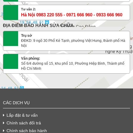
Tư vấn 2:
Hà Nội 0983 220 555 - 0971 666 960 - 0933 666 960
ĐỊA ĐIỂM BẢO HÀNH SỬA CHỮA
Trụ sở
ĐĐKD: 9 ngõ 30 Phố Kẻ Tạnh, phường Việt Hưng, thành phố Hà
Nội
Văn phòng:
Số 6/4 đường số 15, khu phố 10, Phường Hiệp Bình, Thành phố
Hồ Chí Minh
CÁC DỊCH VỤ
Lắp đặt & tư vấn
Chính sách đổi trả
Chính sách bảo hành