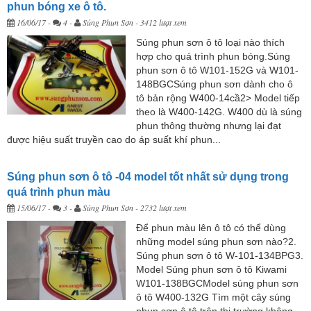
phun bóng xe ô tô.
16/06/17
-
4 -
Súng Phun Sơn
- 3412 lượt xem
Súng phun sơn ô tô loại nào thích
hợp cho quá trình phun bóng.Súng
phun sơn ô tô W101-152G và W101-
148BGCSúng phun sơn dành cho ô
tô bản rộng W400-14cầ2> Model tiếp
theo là W400-142G. W400 dù là súng
phun thông thường nhưng lại đạt
được hiệu suất truyền cao do áp suất khí phun...
Súng phun sơn ô tô -04 model tốt nhất sử dụng trong
quá trình phun màu
15/06/17
-
3 -
Súng Phun Sơn
- 2732 lượt xem
Để phun màu lên ô tô có thể dùng
những model súng phun sơn nào?2.
Súng phun sơn ô tô W-101-134BPG3.
Model Súng phun sơn ô tô Kiwami
W101-138BGCModel súng phun sơn
ô tô W400-132G Tìm một cây súng