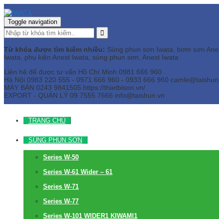
Toggle navigation
Từ khóa được tìm kiếm nhiều:
Súng phun sơn Iwata, bơm sơn Anest 
Iwata, phụ kiện Anest Iwata, súng phun sơn, Anest Iwata
Liên hệ để được tư vấn
Hồ Chí Minh
0981 666 960
Hà Nội
0983 220 555 - 0971 666 960 - 0933 666 960
camle@taishun
MÁY BÀN
0243 9841505 https://thietbison.vn/
EXPORT - QUẢN LÝ
09 7555 7666
info@taishun.vn
TRANG CHỦ
SÚNG PHUN SƠN
Series W-50
Series W-61 Wider – 61
Series W-71
Series W-77
Series W-101 WIDER1 KIWAMI1