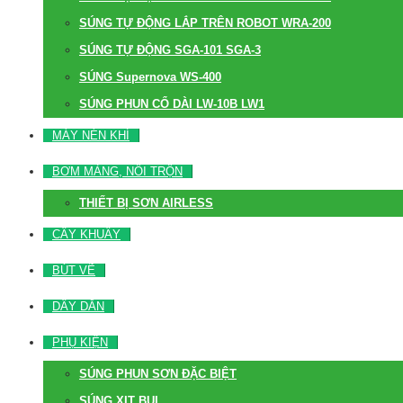
SÚNG TỰ ĐỘNG LẮP TRÊN ROBOT WRA-200
SÚNG TỰ ĐỘNG SGA-101 SGA-3
SÚNG Supernova WS-400
SÚNG PHUN CỔ DÀI LW-10B LW1
MÁY NÉN KHÍ
BƠM MÀNG, NỒI TRỘN
THIẾT BỊ SƠN AIRLESS
CÂY KHUẤY
BÚT VẼ
DÂY DẪN
PHỤ KIỆN
SÚNG PHUN SƠN ĐẶC BIỆT
SÚNG XỊT BỤI