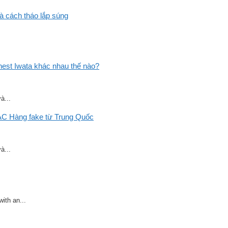
và cách tháo lắp súng
st Iwata khác nhau thế nào?
à...
C Hàng fake từ Trung Quốc
à...
ith an...