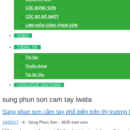
CỐC ĐỰNG SƠN
CỐC ĐO ĐỘ NHỚT
LINH KIỆN SÚNG PHUN SƠN
VIDEO
THÔNG TIN
Tin tức
Tuyển dụng
Tải tài liệu
CATALOGUE SẢN PHẨM
sung phun son cam tay iwata
Súng phun sơn cầm tay phổ biến trên thị trường 
19/05/17
-
4 -
Súng Phun Sơn
- 3635 lượt xem