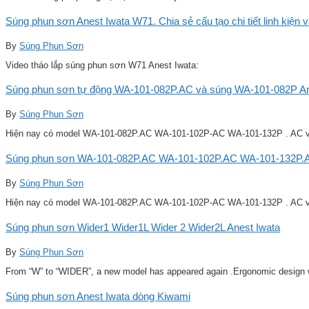
Súng phun sơn Anest Iwata W71. Chia sẻ cấu tạo chi tiết linh kiện 
By
Súng Phun Sơn
Video tháo lắp súng phun sơn W71 Anest Iwata:
Súng phun sơn tự động WA-101-082P.AC và súng WA-101-082P Ane
By
Súng Phun Sơn
Hiện nay có model WA-101-082P.AC WA-101-102P-AC WA-101-132P . AC v
Súng phun sơn WA-101-082P.AC WA-101-102P.AC WA-101-132P.A
By
Súng Phun Sơn
Hiện nay có model WA-101-082P.AC WA-101-102P-AC WA-101-132P . AC v
Súng phun sơn Wider1 Wider1L Wider 2 Wider2L Anest Iwata
By
Súng Phun Sơn
From “W” to “WIDER”, a new model has appeared again .Ergonomic design w
Súng phun sơn Anest Iwata dòng Kiwami