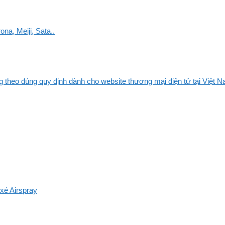
na, Meiji, Sata..
 theo đúng quy định dành cho website thương mại điện tử tại Việt Na
xé Airspray