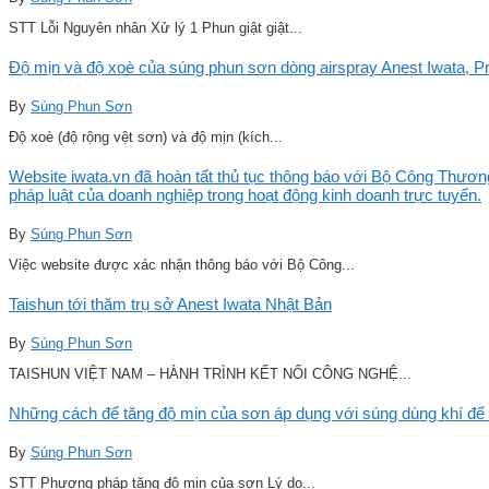
STT Lỗi Nguyên nhân Xử lý 1 Phun giật giật...
Độ mịn và độ xoè của súng phun sơn dòng airspray Anest Iwata, Pro
By
Súng Phun Sơn
Độ xoè (độ rộng vệt sơn) và độ mịn (kích...
Website iwata.vn đã hoàn tất thủ tục thông báo với Bộ Công Thương
pháp luật của doanh nghiệp trong hoạt động kinh doanh trực tuyến.
By
Súng Phun Sơn
Việc website được xác nhận thông báo với Bộ Công...
Taishun tới thăm trụ sở Anest Iwata Nhật Bản
By
Súng Phun Sơn
TAISHUN VIỆT NAM – HÀNH TRÌNH KẾT NỐI CÔNG NGHỆ...
Những cách để tăng độ mịn của sơn áp dụng với súng dùng khí để 
By
Súng Phun Sơn
STT Phương pháp tăng độ mịn của sơn Lý do...