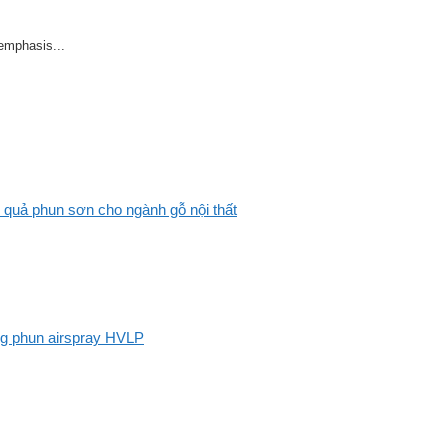
 emphasis...
 quả phun sơn cho ngành gỗ nội thất
ng phun airspray HVLP