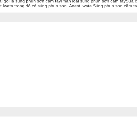
ại gọi là súng phun sơn cầm tayPhân loại súng phun sơn cầm taySửa 
st Iwata trong đó có súng phun sơn Anest Iwata.Súng phun sơn cầm tay