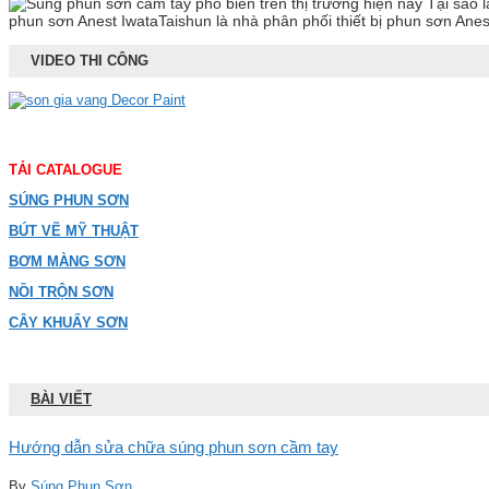
Tại sao l
phun sơn Anest IwataTaishun là nhà phân phối thiết bị phun sơn Ane
VIDEO THI CÔNG
TẢI CATALOGUE
SÚNG PHUN SƠN
BÚT VẼ MỸ THUẬT
BƠM MÀNG SƠN
NỒI TRỘN SƠN
CÂY KHUẤY SƠN
BÀI VIẾT
Hướng dẫn sửa chữa súng phun sơn cầm tay
By
Súng Phun Sơn