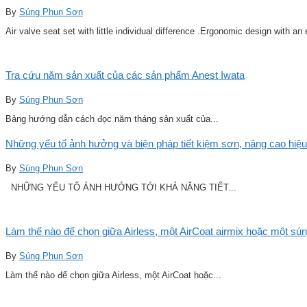
By
Súng Phun Sơn
Air valve seat set with little individual difference .Ergonomic design with an
Tra cứu năm sản xuất của các sản phẩm Anest Iwata
By
Súng Phun Sơn
Bảng hướng dẫn cách đọc năm tháng sản xuất của...
Những yếu tố ảnh hưởng và biện pháp tiết kiệm sơn, nâng cao hiệu
By
Súng Phun Sơn
NHỮNG YẾU TỐ ẢNH HƯỞNG TỚI KHẢ NĂNG TIẾT...
Làm thế nào để chọn giữa Airless, một AirCoat airmix hoặc một sú
By
Súng Phun Sơn
Làm thế nào để chọn giữa Airless, một AirCoat hoặc...