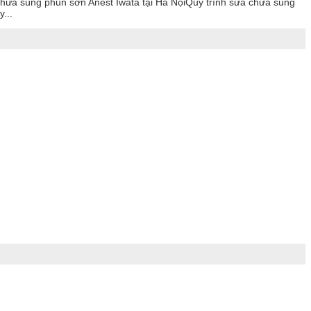
chữa súng phun sơn Anest Iwata tại Hà NộiQuy trình sửa chữa súng
...