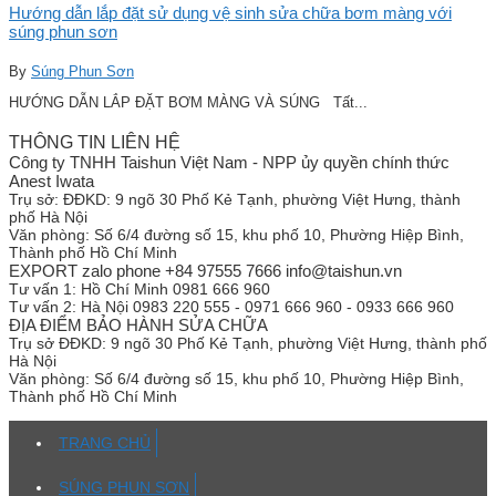
Hướng dẫn lắp đặt sử dụng vệ sinh sửa chữa bơm màng với
súng phun sơn
By
Súng Phun Sơn
HƯỚNG DẪN LẮP ĐẶT BƠM MÀNG VÀ SÚNG Tất...
THÔNG TIN LIÊN HỆ
Công ty TNHH Taishun Việt Nam - NPP ủy quyền chính thức
Anest Iwata
Trụ sở:
ĐĐKD: 9 ngõ 30 Phố Kẻ Tạnh, phường Việt Hưng, thành
phố Hà Nội
Văn phòng:
Số 6/4 đường số 15, khu phố 10, Phường Hiệp Bình,
Thành phố Hồ Chí Minh
EXPORT zalo phone +84 97555 7666 info@taishun.vn
Tư vấn 1:
Hồ Chí Minh 0981 666 960
Tư vấn 2:
Hà Nội 0983 220 555 - 0971 666 960 - 0933 666 960
ĐỊA ĐIỂM BẢO HÀNH SỬA CHỮA
Trụ sở
ĐĐKD: 9 ngõ 30 Phố Kẻ Tạnh, phường Việt Hưng, thành phố
Hà Nội
Văn phòng:
Số 6/4 đường số 15, khu phố 10, Phường Hiệp Bình,
Thành phố Hồ Chí Minh
TRANG CHỦ
SÚNG PHUN SƠN