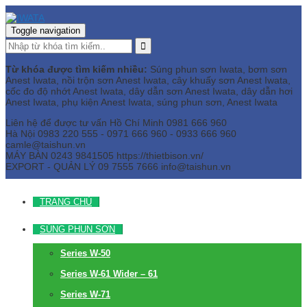
Toggle navigation
Từ khóa được tìm kiếm nhiều:
Súng phun sơn Iwata, bơm sơn
Anest Iwata, nồi trộn sơn Anest Iwata, cây khuấy sơn Anest Iwata,
cốc đo độ nhớt Anest Iwata, dây dẫn sơn Anest Iwata, dây dẫn hơi
Anest Iwata, phụ kiện Anest Iwata, súng phun sơn, Anest Iwata
Liên hệ để được tư vấn
Hồ Chí Minh
0981 666 960
Hà Nội
0983 220 555 - 0971 666 960 - 0933 666 960
camle@taishun.vn
MÁY BÀN
0243 9841505 https://thietbison.vn/
EXPORT - QUẢN LÝ
09 7555 7666
info@taishun.vn
TRANG CHỦ
SÚNG PHUN SƠN
Series W-50
Series W-61 Wider – 61
Series W-71