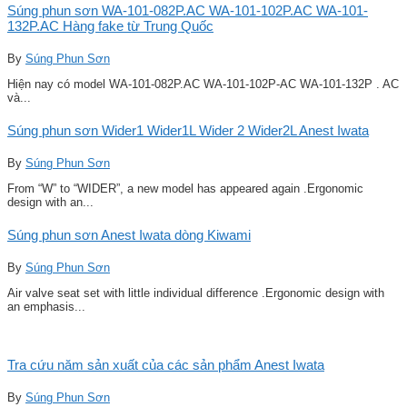
Súng phun sơn WA-101-082P.AC WA-101-102P.AC WA-101-
132P.AC Hàng fake từ Trung Quốc
By
Súng Phun Sơn
Hiện nay có model WA-101-082P.AC WA-101-102P-AC WA-101-132P . AC
và...
Súng phun sơn Wider1 Wider1L Wider 2 Wider2L Anest Iwata
By
Súng Phun Sơn
From “W” to “WIDER”, a new model has appeared again .Ergonomic
design with an...
Súng phun sơn Anest Iwata dòng Kiwami
By
Súng Phun Sơn
Air valve seat set with little individual difference .Ergonomic design with
an emphasis...
Tra cứu năm sản xuất của các sản phẩm Anest Iwata
By
Súng Phun Sơn