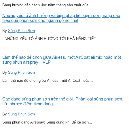
Bảng hướng dẫn cách đọc năm tháng sản xuất của...
Những yếu tố ảnh hưởng và biện pháp tiết kiệm sơn, nâng cao
hiệu quả phun sơn cho ngành gỗ nội thất
By
Súng Phun Sơn
NHỮNG YẾU TỐ ẢNH HƯỞNG TỚI KHẢ NĂNG TIẾT...
Làm thế nào để chọn giữa Airless, một AirCoat airmix hoặc một
súng phun airspray HVLP
By
Súng Phun Sơn
Làm thế nào để chọn giữa Airless, một AirCoat hoặc...
Các dạng súng phun sơn trên thế giới. Phân loại súng phun sơn.
Ưu nhược điểm từng dạng.
By
Súng Phun Sơn
Súng phun dạng Airspray: Súng dùng khí để xé sơn...