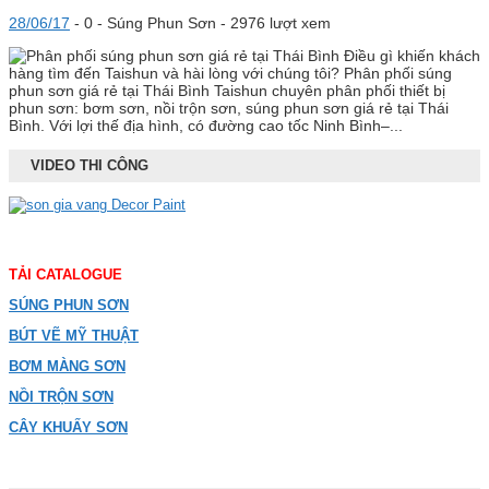
28/06/17
-
0 -
Súng Phun Sơn
- 2976 lượt xem
Điều gì khiến khách
hàng tìm đến Taishun và hài lòng với chúng tôi? Phân phối súng
phun sơn giá rẻ tại Thái Bình Taishun chuyên phân phối thiết bị
phun sơn: bơm sơn, nồi trộn sơn, súng phun sơn giá rẻ tại Thái
Bình. Với lợi thế địa hình, có đường cao tốc Ninh Bình–...
VIDEO THI CÔNG
TẢI CATALOGUE
SÚNG PHUN SƠN
BÚT VẼ MỸ THUẬT
BƠM MÀNG SƠN
NỒI TRỘN SƠN
CÂY KHUẤY SƠN