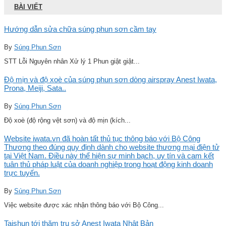
BÀI VIẾT
Hướng dẫn sửa chữa súng phun sơn cầm tay
By
Súng Phun Sơn
STT Lỗi Nguyên nhân Xử lý 1 Phun giật giật...
Độ mịn và độ xoè của súng phun sơn dòng airspray Anest Iwata,
Prona, Meiji, Sata..
By
Súng Phun Sơn
Độ xoè (độ rộng vệt sơn) và độ mịn (kích...
Website iwata.vn đã hoàn tất thủ tục thông báo với Bộ Công
Thương theo đúng quy định dành cho website thương mại điện tử
tại Việt Nam. Điều này thể hiện sự minh bạch, uy tín và cam kết
tuân thủ pháp luật của doanh nghiệp trong hoạt động kinh doanh
trực tuyến.
By
Súng Phun Sơn
Việc website được xác nhận thông báo với Bộ Công...
Taishun tới thăm trụ sở Anest Iwata Nhật Bản