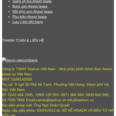
Súng xịt bụi Anest Iwata
Bơm sơn Anest Iwata
Nồi trộn sơn Anest Iwata
Phụ kiện Anest Iwata
Lưu ý khi đặt hàng
THANH TOÁN & LIÊN HỆ
Công ty TNHH Taishun Việt Nam - Nhà phân phối chính thức Anest
Iwata tại Việt Nam
MST: 0106142050
Trụ sở: 9 ngõ 30 Phố Kẻ Tạnh, Phường Việt Hưng, thành phố Hà
Nội, Việt Nam
ĐT 0243 984 1505 , 0983 220 555, 0971 666 960, 0933 666 960,
09 7555 7666 Email:camle@taishun.vn info@taishun.vn
Đại diện pháp luật: Ông Ngô Doãn Quyết
Ngày cấp giấy phép: 03/04/2013 do SỞ KẾ HOẠCH VÀ ĐẦU TƯ HÀ
NỘI cấp