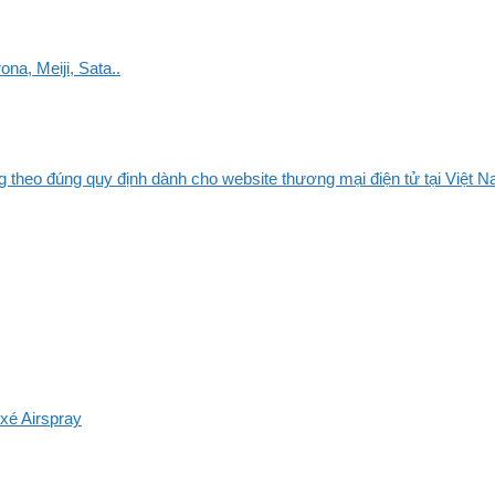
na, Meiji, Sata..
 theo đúng quy định dành cho website thương mại điện tử tại Việt Na
xé Airspray