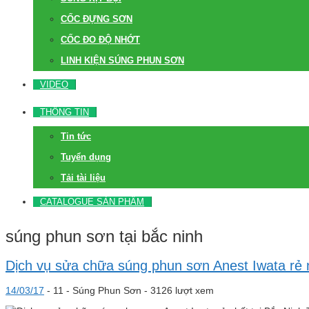
CỐC ĐỰNG SƠN
CỐC ĐO ĐỘ NHỚT
LINH KIỆN SÚNG PHUN SƠN
VIDEO
THÔNG TIN
Tin tức
Tuyển dụng
Tải tài liệu
CATALOGUE SẢN PHẨM
súng phun sơn tại bắc ninh
Dịch vụ sửa chữa súng phun sơn Anest Iwata rẻ n
14/03/17
-
11 -
Súng Phun Sơn
- 3126 lượt xem