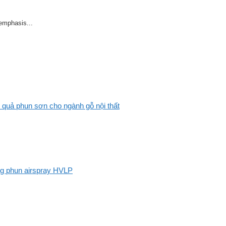
 emphasis...
 quả phun sơn cho ngành gỗ nội thất
ng phun airspray HVLP