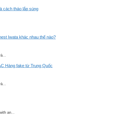
và cách tháo lắp súng
st Iwata khác nhau thế nào?
à...
C Hàng fake từ Trung Quốc
à...
ith an...