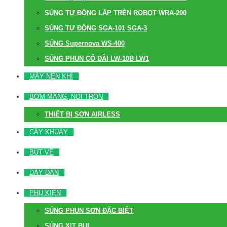
SÚNG TỰ ĐỘNG LẮP TRÊN ROBOT WRA-200
SÚNG TỰ ĐỘNG SGA-101 SGA-3
SÚNG Supernova WS-400
SÚNG PHUN CỔ DÀI LW-10B LW1
MÁY NÉN KHÍ
BƠM MÀNG, NỒI TRỘN
THIẾT BỊ SƠN AIRLESS
CÂY KHUẤY
BÚT VẼ
DÂY DẪN
PHỤ KIỆN
SÚNG PHUN SƠN ĐẶC BIỆT
SÚNG XỊT BỤI