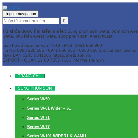
Toggle navigation
Từ khóa được tìm kiếm nhiều:
Súng phun sơn Iwata, bơm sơn Anest 
Iwata, phụ kiện Anest Iwata, súng phun sơn, Anest Iwata
Liên hệ để được tư vấn
Hồ Chí Minh
0981 666 960
Hà Nội
0983 220 555 - 0971 666 960 - 0933 666 960
camle@taishun
MÁY BÀN
0243 9841505 https://thietbison.vn/
EXPORT - QUẢN LÝ
09 7555 7666
info@taishun.vn
TRANG CHỦ
SÚNG PHUN SƠN
Series W-50
Series W-61 Wider – 61
Series W-71
Series W-77
Series W-101 WIDER1 KIWAMI1