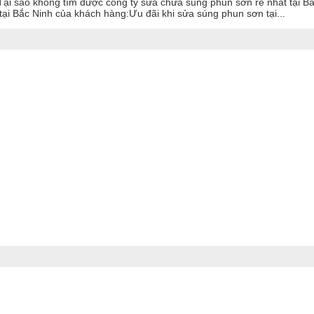
ại sao không tìm được công ty sửa chữa súng phun sơn rẻ nhất tại B
ại Bắc Ninh của khách hàng:Ưu đãi khi sửa súng phun sơn tại...