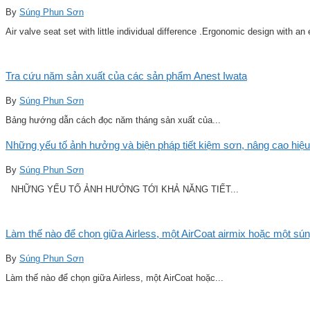
By
Súng Phun Sơn
Air valve seat set with little individual difference .Ergonomic design with an
Tra cứu năm sản xuất của các sản phẩm Anest Iwata
By
Súng Phun Sơn
Bảng hướng dẫn cách đọc năm tháng sản xuất của...
Những yếu tố ảnh hưởng và biện pháp tiết kiệm sơn, nâng cao hiệu
By
Súng Phun Sơn
NHỮNG YẾU TỐ ẢNH HƯỞNG TỚI KHẢ NĂNG TIẾT...
Làm thế nào để chọn giữa Airless, một AirCoat airmix hoặc một sú
By
Súng Phun Sơn
Làm thế nào để chọn giữa Airless, một AirCoat hoặc...