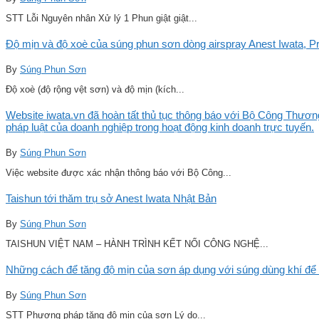
STT Lỗi Nguyên nhân Xử lý 1 Phun giật giật...
Độ mịn và độ xoè của súng phun sơn dòng airspray Anest Iwata, Pro
By
Súng Phun Sơn
Độ xoè (độ rộng vệt sơn) và độ mịn (kích...
Website iwata.vn đã hoàn tất thủ tục thông báo với Bộ Công Thương
pháp luật của doanh nghiệp trong hoạt động kinh doanh trực tuyến.
By
Súng Phun Sơn
Việc website được xác nhận thông báo với Bộ Công...
Taishun tới thăm trụ sở Anest Iwata Nhật Bản
By
Súng Phun Sơn
TAISHUN VIỆT NAM – HÀNH TRÌNH KẾT NỐI CÔNG NGHỆ...
Những cách để tăng độ mịn của sơn áp dụng với súng dùng khí để 
By
Súng Phun Sơn
STT Phương pháp tăng độ mịn của sơn Lý do...