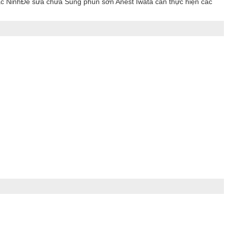
ắc NinhĐể sửa chữa Súng phun sơn Anest Iwata cần thực hiện các