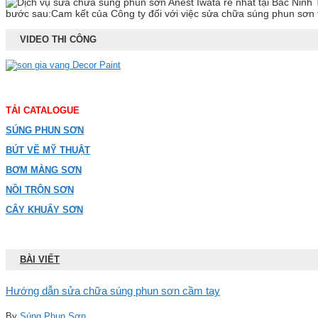
T
bước sau:Cam kết của Công ty đối với việc sửa chữa súng phun sơn t
VIDEO THI CÔNG
TẢI CATALOGUE
SÚNG PHUN SƠN
BÚT VẼ MỸ THUẬT
BƠM MÀNG SƠN
NỒI TRỘN SƠN
CÂY KHUẤY SƠN
BÀI VIẾT
Hướng dẫn sửa chữa súng phun sơn cầm tay
By
Súng Phun Sơn