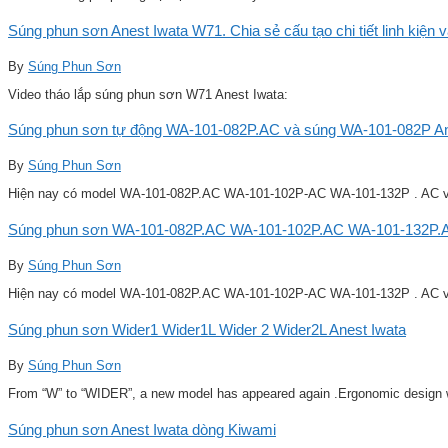
Súng phun sơn Anest Iwata W71. Chia sẻ cấu tạo chi tiết linh kiện 
By
Súng Phun Sơn
Video tháo lắp súng phun sơn W71 Anest Iwata:
Súng phun sơn tự động WA-101-082P.AC và súng WA-101-082P Ane
By
Súng Phun Sơn
Hiện nay có model WA-101-082P.AC WA-101-102P-AC WA-101-132P . AC v
Súng phun sơn WA-101-082P.AC WA-101-102P.AC WA-101-132P.A
By
Súng Phun Sơn
Hiện nay có model WA-101-082P.AC WA-101-102P-AC WA-101-132P . AC v
Súng phun sơn Wider1 Wider1L Wider 2 Wider2L Anest Iwata
By
Súng Phun Sơn
From “W” to “WIDER”, a new model has appeared again .Ergonomic design w
Súng phun sơn Anest Iwata dòng Kiwami