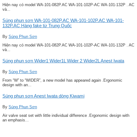
Hiện nay có model WA-101-082P.AC WA-101-102P-AC WA-101-132P . AC
và...
Súng phun sơn WA-101-082P.AC WA-101-102P.AC WA-101-
132P.AC Hàng fake từ Trung Quốc
By
Súng Phun Sơn
Hiện nay có model WA-101-082P.AC WA-101-102P-AC WA-101-132P . AC
và...
Súng phun sơn Wider1 Wider1L Wider 2 Wider2L Anest Iwata
By
Súng Phun Sơn
From “W” to “WIDER”, a new model has appeared again .Ergonomic
design with an...
Súng phun sơn Anest Iwata dòng Kiwami
By
Súng Phun Sơn
Air valve seat set with little individual difference .Ergonomic design with
an emphasis...