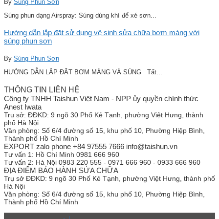
By
Súng Phun Sơn
Súng phun dạng Airspray: Súng dùng khí để xé sơn...
Hướng dẫn lắp đặt sử dụng vệ sinh sửa chữa bơm màng với
súng phun sơn
By
Súng Phun Sơn
HƯỚNG DẪN LẮP ĐẶT BƠM MÀNG VÀ SÚNG Tất...
THÔNG TIN LIÊN HỆ
Công ty TNHH Taishun Việt Nam - NPP ủy quyền chính thức
Anest Iwata
Trụ sở:
ĐĐKD: 9 ngõ 30 Phố Kẻ Tạnh, phường Việt Hưng, thành
phố Hà Nội
Văn phòng:
Số 6/4 đường số 15, khu phố 10, Phường Hiệp Bình,
Thành phố Hồ Chí Minh
EXPORT zalo phone +84 97555 7666 info@taishun.vn
Tư vấn 1:
Hồ Chí Minh 0981 666 960
Tư vấn 2:
Hà Nội 0983 220 555 - 0971 666 960 - 0933 666 960
ĐỊA ĐIỂM BẢO HÀNH SỬA CHỮA
Trụ sở
ĐĐKD: 9 ngõ 30 Phố Kẻ Tạnh, phường Việt Hưng, thành phố
Hà Nội
Văn phòng:
Số 6/4 đường số 15, khu phố 10, Phường Hiệp Bình,
Thành phố Hồ Chí Minh