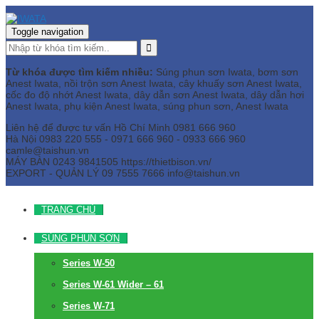
Toggle navigation
Từ khóa được tìm kiếm nhiều:
Súng phun sơn Iwata, bơm sơn
Anest Iwata, nồi trộn sơn Anest Iwata, cây khuấy sơn Anest Iwata,
cốc đo độ nhớt Anest Iwata, dây dẫn sơn Anest Iwata, dây dẫn hơi
Anest Iwata, phụ kiện Anest Iwata, súng phun sơn, Anest Iwata
Liên hệ để được tư vấn
Hồ Chí Minh
0981 666 960
Hà Nội
0983 220 555 - 0971 666 960 - 0933 666 960
camle@taishun.vn
MÁY BÀN
0243 9841505 https://thietbison.vn/
EXPORT - QUẢN LÝ
09 7555 7666
info@taishun.vn
TRANG CHỦ
SÚNG PHUN SƠN
Series W-50
Series W-61 Wider – 61
Series W-71