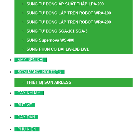
SÚNG TỰ ĐỘNG ÁP SUẤT THẤP LPA-200
SÚNG TỰ ĐỘNG LẮP TRÊN ROBOT WRA-100
SÚNG TỰ ĐỘNG LẮP TRÊN ROBOT WRA-200
SÚNG TỰ ĐỘNG SGA-101 SGA-3
SÚNG Supernova WS-400
SÚNG PHUN CỔ DÀI LW-10B LW1
MÁY NÉN KHÍ
BƠM MÀNG, NỒI TRỘN
THIẾT BỊ SƠN AIRLESS
CÂY KHUẤY
BÚT VẼ
DÂY DẪN
PHỤ KIỆN