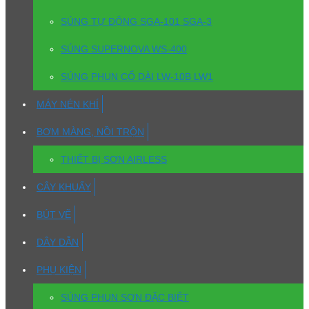
SÚNG TỰ ĐỘNG SGA-101 SGA-3
SÚNG SUPERNOVA WS-400
SÚNG PHUN CỔ DÀI LW-10B LW1
MÁY NÉN KHÍ
BƠM MÀNG, NỒI TRỘN
THIẾT BỊ SƠN AIRLESS
CÂY KHUẤY
BÚT VẼ
DÂY DẪN
PHỤ KIỆN
SÚNG PHUN SƠN ĐẶC BIỆT