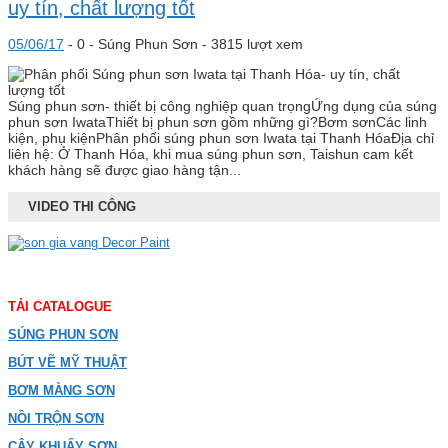
uy tín, chất lượng tốt
05/06/17
-
0 -
Súng Phun Sơn
- 3815 lượt xem
Súng phun sơn- thiết bị công nghiệp quan trọngỨng dụng của súng
phun sơn IwataThiết bị phun sơn gồm những gì?Bơm sơnCác linh
kiện, phụ kiệnPhân phối súng phun sơn Iwata tại Thanh HóaĐịa chỉ
liên hệ: Ở Thanh Hóa, khi mua súng phun sơn, Taishun cam kết
khách hàng sẽ được giao hàng tận...
VIDEO THI CÔNG
TẢI CATALOGUE
SÚNG PHUN SƠN
BÚT VẼ MỸ THUẬT
BƠM MÀNG SƠN
NỒI TRỘN SƠN
CÂY KHUẤY SƠN