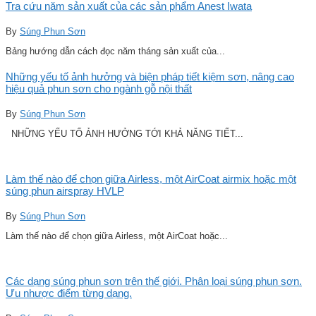
Tra cứu năm sản xuất của các sản phẩm Anest Iwata
By
Súng Phun Sơn
Bảng hướng dẫn cách đọc năm tháng sản xuất của...
Những yếu tố ảnh hưởng và biện pháp tiết kiệm sơn, nâng cao
hiệu quả phun sơn cho ngành gỗ nội thất
By
Súng Phun Sơn
NHỮNG YẾU TỐ ẢNH HƯỞNG TỚI KHẢ NĂNG TIẾT...
Làm thế nào để chọn giữa Airless, một AirCoat airmix hoặc một
súng phun airspray HVLP
By
Súng Phun Sơn
Làm thế nào để chọn giữa Airless, một AirCoat hoặc...
Các dạng súng phun sơn trên thế giới. Phân loại súng phun sơn.
Ưu nhược điểm từng dạng.