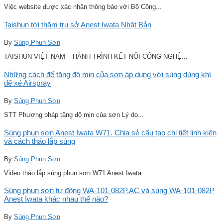
Việc website được xác nhận thông báo với Bộ Công...
Taishun tới thăm trụ sở Anest Iwata Nhật Bản
By
Súng Phun Sơn
TAISHUN VIỆT NAM – HÀNH TRÌNH KẾT NỐI CÔNG NGHỆ...
Những cách để tăng độ mịn của sơn áp dụng với súng dùng khí
để xé Airspray
By
Súng Phun Sơn
STT Phương pháp tăng độ mịn của sơn Lý do...
Súng phun sơn Anest Iwata W71. Chia sẻ cấu tạo chi tiết linh kiện
và cách tháo lắp súng
By
Súng Phun Sơn
Video tháo lắp súng phun sơn W71 Anest Iwata:
Súng phun sơn tự động WA-101-082P.AC và súng WA-101-082P
Anest Iwata khác nhau thế nào?
By
Súng Phun Sơn