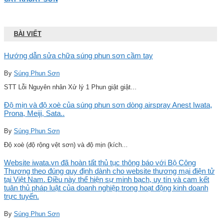
BÀI VIẾT
Hướng dẫn sửa chữa súng phun sơn cầm tay
By
Súng Phun Sơn
STT Lỗi Nguyên nhân Xử lý 1 Phun giật giật...
Độ mịn và độ xoè của súng phun sơn dòng airspray Anest Iwata,
Prona, Meiji, Sata..
By
Súng Phun Sơn
Độ xoè (độ rộng vệt sơn) và độ mịn (kích...
Website iwata.vn đã hoàn tất thủ tục thông báo với Bộ Công
Thương theo đúng quy định dành cho website thương mại điện tử
tại Việt Nam. Điều này thể hiện sự minh bạch, uy tín và cam kết
tuân thủ pháp luật của doanh nghiệp trong hoạt động kinh doanh
trực tuyến.
By
Súng Phun Sơn