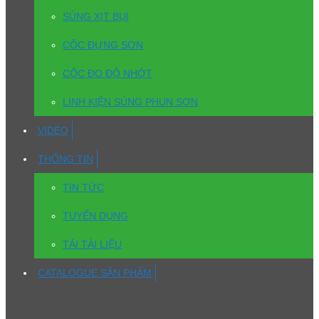
SÚNG XỊT BỤI
CỐC ĐỰNG SƠN
CỐC ĐO ĐỘ NHỚT
LINH KIỆN SÚNG PHUN SƠN
VIDEO
THÔNG TIN
TIN TỨC
TUYỂN DỤNG
TẢI TÀI LIỆU
CATALOGUE SẢN PHẨM