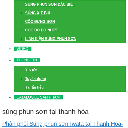
SÚNG PHUN SƠN ĐẶC BIỆT
SÚNG XỊT BỤI
CỐC ĐỰNG SƠN
CỐC ĐO ĐỘ NHỚT
LINH KIỆN SÚNG PHUN SƠN
VIDEO
THÔNG TIN
Tin tức
Tuyển dụng
Tải tài liệu
CATALOGUE SẢN PHẨM
súng phun sơn tại thanh hóa
Phân phối Súng phun sơn Iwata tại Thanh Hóa-