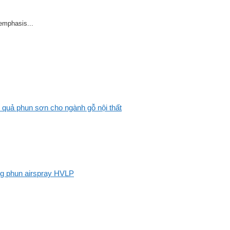
 emphasis...
 quả phun sơn cho ngành gỗ nội thất
ng phun airspray HVLP