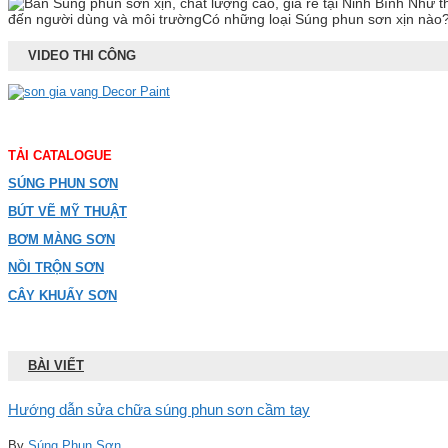
Như th
đến người dùng và môi trườngCó những loại Súng phun sơn xịn nào?M
VIDEO THI CÔNG
TẢI CATALOGUE
SÚNG PHUN SƠN
BÚT VẼ MỸ THUẬT
BƠM MÀNG SƠN
NỒI TRỘN SƠN
CÂY KHUẤY SƠN
BÀI VIẾT
Hướng dẫn sửa chữa súng phun sơn cầm tay
By
Súng Phun Sơn