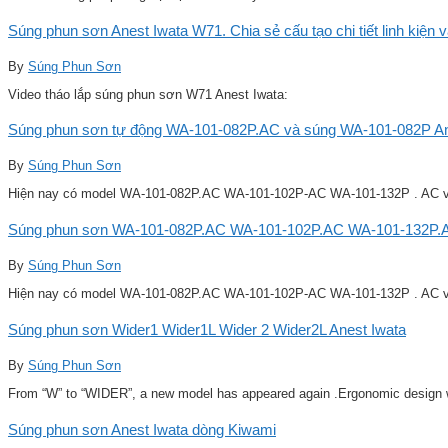
Súng phun sơn Anest Iwata W71. Chia sẻ cấu tạo chi tiết linh kiện 
By
Súng Phun Sơn
Video tháo lắp súng phun sơn W71 Anest Iwata:
Súng phun sơn tự động WA-101-082P.AC và súng WA-101-082P Ane
By
Súng Phun Sơn
Hiện nay có model WA-101-082P.AC WA-101-102P-AC WA-101-132P . AC v
Súng phun sơn WA-101-082P.AC WA-101-102P.AC WA-101-132P.A
By
Súng Phun Sơn
Hiện nay có model WA-101-082P.AC WA-101-102P-AC WA-101-132P . AC v
Súng phun sơn Wider1 Wider1L Wider 2 Wider2L Anest Iwata
By
Súng Phun Sơn
From “W” to “WIDER”, a new model has appeared again .Ergonomic design w
Súng phun sơn Anest Iwata dòng Kiwami