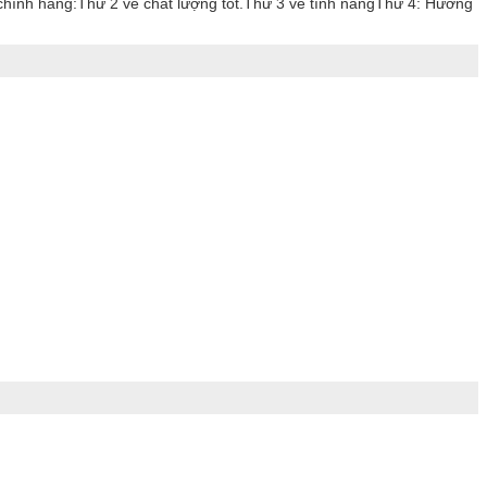
chính hãng:Thứ 2 về chất lượng tốt.Thứ 3 về tính năngThứ 4: Hướng