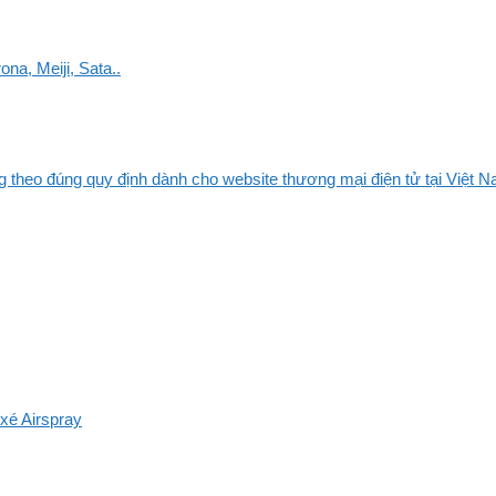
na, Meiji, Sata..
 theo đúng quy định dành cho website thương mại điện tử tại Việt Na
xé Airspray