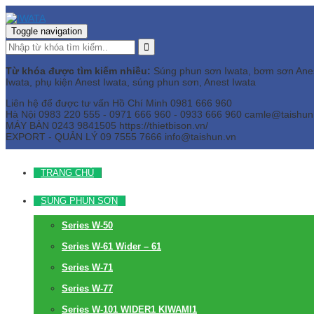
Toggle navigation
Từ khóa được tìm kiếm nhiều:
Súng phun sơn Iwata, bơm sơn Anest 
Iwata, phụ kiện Anest Iwata, súng phun sơn, Anest Iwata
Liên hệ để được tư vấn
Hồ Chí Minh
0981 666 960
Hà Nội
0983 220 555 - 0971 666 960 - 0933 666 960
camle@taishun
MÁY BÀN
0243 9841505 https://thietbison.vn/
EXPORT - QUẢN LÝ
09 7555 7666
info@taishun.vn
TRANG CHỦ
SÚNG PHUN SƠN
Series W-50
Series W-61 Wider – 61
Series W-71
Series W-77
Series W-101 WIDER1 KIWAMI1