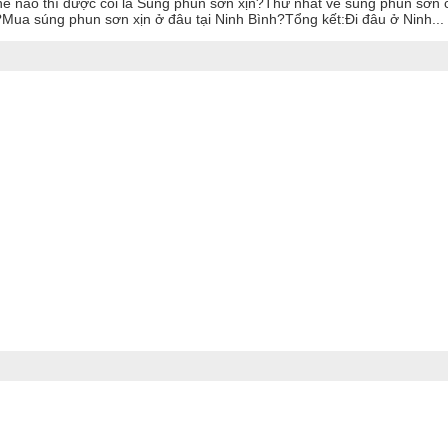
ế nào thì được coi là Súng phun sơn xịn?Thứ nhất về súng phun sơn 
ua súng phun sơn xịn ở đâu tại Ninh Bình?Tổng kết:Đi đâu ở Ninh...