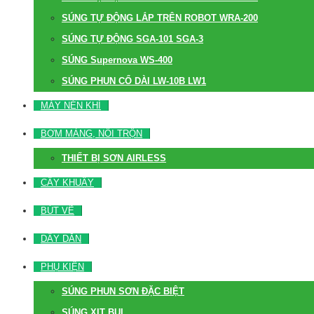
SÚNG TỰ ĐỘNG LẮP TRÊN ROBOT WRA-200
SÚNG TỰ ĐỘNG SGA-101 SGA-3
SÚNG Supernova WS-400
SÚNG PHUN CỔ DÀI LW-10B LW1
MÁY NÉN KHÍ
BƠM MÀNG, NỒI TRỘN
THIẾT BỊ SƠN AIRLESS
CÂY KHUẤY
BÚT VẼ
DÂY DẪN
PHỤ KIỆN
SÚNG PHUN SƠN ĐẶC BIỆT
SÚNG XỊT BỤI