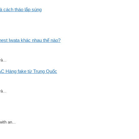
và cách tháo lắp súng
st Iwata khác nhau thế nào?
à...
C Hàng fake từ Trung Quốc
à...
ith an...