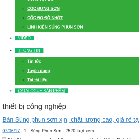
CỐC ĐỰNG SƠN
CỐC ĐO ĐỘ NHỚT
LINH KIỆN SÚNG PHUN SƠN
VIDEO
THÔNG TIN
Tin tức
Tuyển dụng
Tải tài liệu
CATALOGUE SẢN PHẨM
thiết bị công nghiệp
Bán Súng phun sơn xịn, chất lượng cao, giá rẻ tạ
07/06/17
-
1 -
Súng Phun Sơn
- 2520 lượt xem