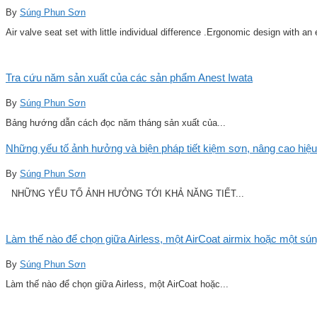
By
Súng Phun Sơn
Air valve seat set with little individual difference .Ergonomic design with an
Tra cứu năm sản xuất của các sản phẩm Anest Iwata
By
Súng Phun Sơn
Bảng hướng dẫn cách đọc năm tháng sản xuất của...
Những yếu tố ảnh hưởng và biện pháp tiết kiệm sơn, nâng cao hiệu
By
Súng Phun Sơn
NHỮNG YẾU TỐ ẢNH HƯỞNG TỚI KHẢ NĂNG TIẾT...
Làm thế nào để chọn giữa Airless, một AirCoat airmix hoặc một sú
By
Súng Phun Sơn
Làm thế nào để chọn giữa Airless, một AirCoat hoặc...