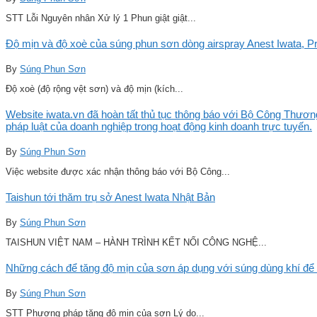
STT Lỗi Nguyên nhân Xử lý 1 Phun giật giật...
Độ mịn và độ xoè của súng phun sơn dòng airspray Anest Iwata, Pro
By
Súng Phun Sơn
Độ xoè (độ rộng vệt sơn) và độ mịn (kích...
Website iwata.vn đã hoàn tất thủ tục thông báo với Bộ Công Thương
pháp luật của doanh nghiệp trong hoạt động kinh doanh trực tuyến.
By
Súng Phun Sơn
Việc website được xác nhận thông báo với Bộ Công...
Taishun tới thăm trụ sở Anest Iwata Nhật Bản
By
Súng Phun Sơn
TAISHUN VIỆT NAM – HÀNH TRÌNH KẾT NỐI CÔNG NGHỆ...
Những cách để tăng độ mịn của sơn áp dụng với súng dùng khí để 
By
Súng Phun Sơn
STT Phương pháp tăng độ mịn của sơn Lý do...