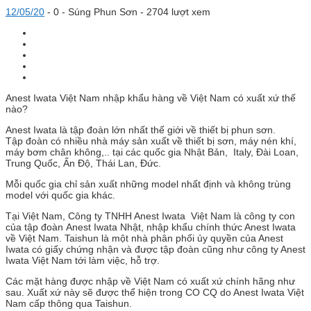
12/05/20
-
0 -
Súng Phun Sơn
- 2704 lượt xem
Anest Iwata Việt Nam nhập khẩu hàng về Việt Nam có xuất xứ thế
nào?
Anest Iwata là tập đoàn lớn nhất thế giới về thiết bị phun sơn.
Tập đoàn có nhiều nhà máy sản xuất về thiết bị sơn, máy nén khí,
máy bơm chân không,.. tại các quốc gia Nhật Bản, Italy, Đài Loan,
Trung Quốc, Ấn Độ, Thái Lan, Đức.
Mỗi quốc gia chỉ sản xuất những model nhất định và không trùng
model với quốc gia khác.
Tại Việt Nam, Công ty TNHH Anest Iwata Việt Nam là công ty con
của tập đoàn Anest Iwata Nhật, nhập khẩu chính thức Anest Iwata
về Việt Nam. Taishun là một nhà phân phối ủy quyền của Anest
Iwata có giấy chứng nhận và được tập đoàn cũng như công ty Anest
Iwata Việt Nam tới làm việc, hỗ trợ.
Các mặt hàng được nhập về Việt Nam có xuất xứ chính hãng như
sau. Xuất xứ này sẽ được thể hiện trong CO CQ do Anest Iwata Việt
Nam cấp thông qua Taishun.