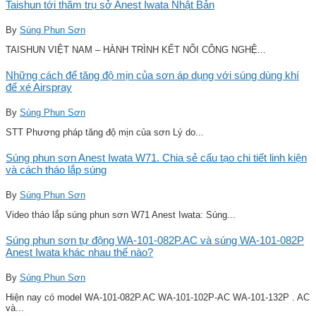
Taishun tới thăm trụ sở Anest Iwata Nhật Bản
By
Súng Phun Sơn
TAISHUN VIỆT NAM – HÀNH TRÌNH KẾT NỐI CÔNG NGHỆ...
Những cách để tăng độ mịn của sơn áp dụng với súng dùng khí
để xé Airspray
By
Súng Phun Sơn
STT Phương pháp tăng độ mịn của sơn Lý do...
Súng phun sơn Anest Iwata W71. Chia sẻ cấu tạo chi tiết linh kiện
và cách tháo lắp súng
By
Súng Phun Sơn
Video tháo lắp súng phun sơn W71 Anest Iwata: Súng...
Súng phun sơn tự động WA-101-082P.AC và súng WA-101-082P
Anest Iwata khác nhau thế nào?
By
Súng Phun Sơn
Hiện nay có model WA-101-082P.AC WA-101-102P-AC WA-101-132P . AC
và...