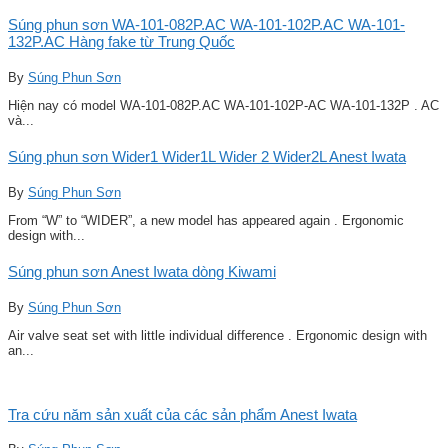
Súng phun sơn WA-101-082P.AC WA-101-102P.AC WA-101-
132P.AC Hàng fake từ Trung Quốc
By
Súng Phun Sơn
Hiện nay có model WA-101-082P.AC WA-101-102P-AC WA-101-132P . AC
và...
Súng phun sơn Wider1 Wider1L Wider 2 Wider2L Anest Iwata
By
Súng Phun Sơn
From “W” to “WIDER”, a new model has appeared again . Ergonomic
design with...
Súng phun sơn Anest Iwata dòng Kiwami
By
Súng Phun Sơn
Air valve seat set with little individual difference . Ergonomic design with
an...
Tra cứu năm sản xuất của các sản phẩm Anest Iwata