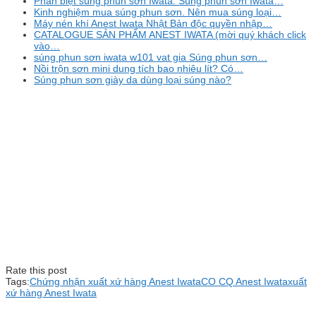
Phân biệt súng phun sơn Iwata. Súng phun sơn Iwata…
Kinh nghiệm mua súng phun sơn. Nên mua súng loại…
Máy nén khí Anest Iwata Nhật Bản độc quyền nhập…
CATALOGUE SẢN PHẨM ANEST IWATA (mời quý khách click
vào…
súng phun sơn iwata w101 vat gia Súng phun sơn…
Nồi trộn sơn mini dung tích bao nhiêu lít? Có…
Súng phun sơn giày da dùng loại súng nào?
Rate this post
Tags:
Chứng nhận xuất xứ hàng Anest Iwata
CO CQ Anest Iwata
xuất
xứ hàng Anest Iwata