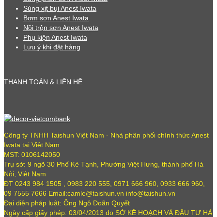
Súng xịt bụi Anest Iwata
Bơm sơn Anest Iwata
Nồi trộn sơn Anest Iwata
Phụ kiện Anest Iwata
Lưu ý khi đặt hàng
THANH TOÁN & LIÊN HỆ
Công ty TNHH Taishun Việt Nam - Nhà phân phối chính thức Anest
Iwata tại Việt Nam
MST: 0106142050
Trụ sở: 9 ngõ 30 Phố Kẻ Tạnh, Phường Việt Hưng, thành phố Hà
Nội, Việt Nam
ĐT 0243 984 1505 , 0983 220 555, 0971 666 960, 0933 666 960,
09 7555 7666 Email:camle@taishun.vn info@taishun.vn
Đại diện pháp luật: Ông Ngô Doãn Quyết
Ngày cấp giấy phép: 03/04/2013 do SỞ KẾ HOẠCH VÀ ĐẦU TƯ HÀ