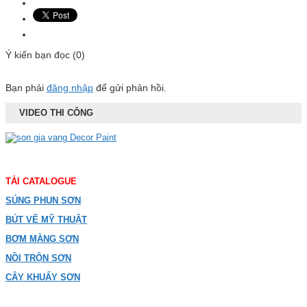
Ý kiến bạn đọc (0)
Bạn phải
đăng nhập
để gửi phản hồi.
VIDEO THI CÔNG
TẢI CATALOGUE
SÚNG PHUN SƠN
BÚT VẼ MỸ THUẬT
BƠM MÀNG SƠN
NỒI TRỘN SƠN
CÂY KHUẤY SƠN