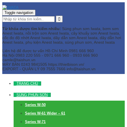
Toggle navigation
Từ khóa được tìm kiếm nhiều:
Súng phun sơn Iwata, bơm sơn
Anest Iwata, nồi trộn sơn Anest Iwata, cây khuấy sơn Anest Iwata,
cốc đo độ nhớt Anest Iwata, dây dẫn sơn Anest Iwata, dây dẫn hơi
Anest Iwata, phụ kiện Anest Iwata, súng phun sơn, Anest Iwata
Liên hệ để được tư vấn
Hồ Chí Minh
0981 666 960
Hà Nội
0983 220 555 - 0971 666 960 - 0933 666 960
camle@taishun.vn
MÁY BÀN
0243 9841505 https://thietbison.vn/
EXPORT - QUẢN LÝ
09 7555 7666
info@taishun.vn
TRANG CHỦ
SÚNG PHUN SƠN
Series W-50
Series W-61 Wider – 61
Series W-71