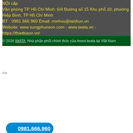
NỘI cấp
Văn phòng TP. Hồ Chí Minh: 6/4 Đường số 15 Khu phố 10, phường
Hiệp Bình, TP Hồ Chí Minh
ĐT : 0981 666 960 Email: minhvu@taishun.vn
Website: www.sungphunson.com - www.iwata.vn -
https://thietbison.vn/
© 2026
IWATA
. Nhà phân phối chính thức của Anest Iwata tại Việt Nam .
0981.666.960