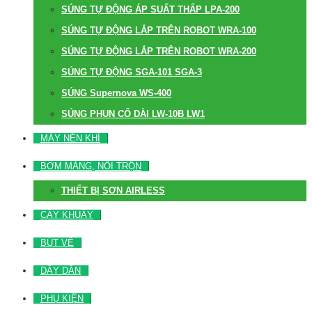
SÚNG TỰ ĐỘNG ÁP SUẤT THẤP LPA-200
SÚNG TỰ ĐỘNG LẮP TRÊN ROBOT WRA-100
SÚNG TỰ ĐỘNG LẮP TRÊN ROBOT WRA-200
SÚNG TỰ ĐỘNG SGA-101 SGA-3
SÚNG Supernova WS-400
SÚNG PHUN CỔ DÀI LW-10B LW1
MÁY NÉN KHÍ
BƠM MÀNG, NỒI TRỘN
THIẾT BỊ SƠN AIRLESS
CÂY KHUẤY
BÚT VẼ
DÂY DẪN
PHỤ KIỆN