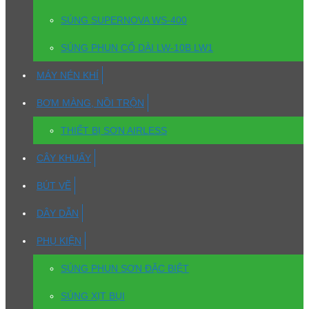
SÚNG SUPERNOVA WS-400
SÚNG PHUN CỔ DÀI LW-10B LW1
MÁY NÉN KHÍ
BƠM MÀNG, NỒI TRỘN
THIẾT BỊ SƠN AIRLESS
CÂY KHUẤY
BÚT VẼ
DÂY DẪN
PHỤ KIỆN
SÚNG PHUN SƠN ĐẶC BIỆT
SÚNG XỊT BỤI