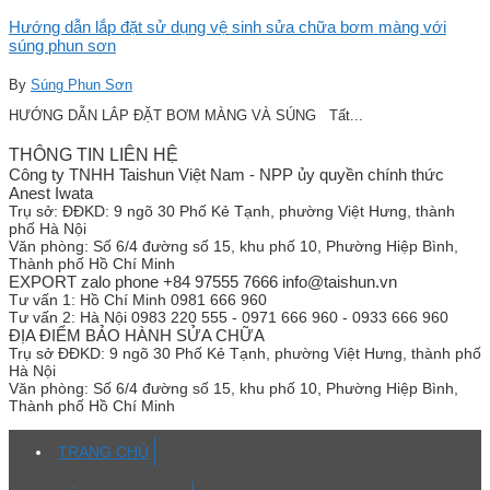
Hướng dẫn lắp đặt sử dụng vệ sinh sửa chữa bơm màng với
súng phun sơn
By
Súng Phun Sơn
HƯỚNG DẪN LẮP ĐẶT BƠM MÀNG VÀ SÚNG Tất...
THÔNG TIN LIÊN HỆ
Công ty TNHH Taishun Việt Nam - NPP ủy quyền chính thức
Anest Iwata
Trụ sở:
ĐĐKD: 9 ngõ 30 Phố Kẻ Tạnh, phường Việt Hưng, thành
phố Hà Nội
Văn phòng:
Số 6/4 đường số 15, khu phố 10, Phường Hiệp Bình,
Thành phố Hồ Chí Minh
EXPORT zalo phone +84 97555 7666 info@taishun.vn
Tư vấn 1:
Hồ Chí Minh 0981 666 960
Tư vấn 2:
Hà Nội 0983 220 555 - 0971 666 960 - 0933 666 960
ĐỊA ĐIỂM BẢO HÀNH SỬA CHỮA
Trụ sở
ĐĐKD: 9 ngõ 30 Phố Kẻ Tạnh, phường Việt Hưng, thành phố
Hà Nội
Văn phòng:
Số 6/4 đường số 15, khu phố 10, Phường Hiệp Bình,
Thành phố Hồ Chí Minh
TRANG CHỦ