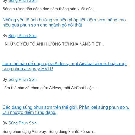
By
Súng Phun Sơn
Bảng hướng dẫn cách đọc năm tháng sản xuất của...
Những yếu tố ảnh hưởng và biện pháp tiết kiệm sơn, nâng cao
hiệu quả phun sơn cho ngành gỗ nội thất
By
Súng Phun Sơn
NHỮNG YẾU TỐ ẢNH HƯỞNG TỚI KHẢ NĂNG TIẾT...
Làm thế nào để chọn giữa Airless, một AirCoat airmix hoặc một
súng phun airspray HVLP
By
Súng Phun Sơn
Làm thế nào để chọn giữa Airless, một AirCoat hoặc...
Các dạng súng phun sơn trên thế giới. Phân loại súng phun sơn.
Ưu nhược điểm từng dạng.
By
Súng Phun Sơn
Súng phun dạng Airspray: Súng dùng khí để xé sơn...