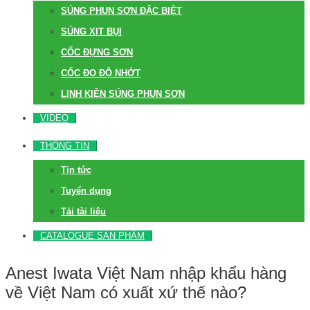
SÚNG PHUN SƠN ĐẶC BIỆT
SÚNG XỊT BỤI
CỐC ĐỰNG SƠN
CỐC ĐO ĐỘ NHỚT
LINH KIỆN SÚNG PHUN SƠN
VIDEO
THÔNG TIN
Tin tức
Tuyển dụng
Tải tài liệu
CATALOGUE SẢN PHẨM
Anest Iwata Việt Nam nhập khẩu hàng
về Việt Nam có xuất xứ thế nào?