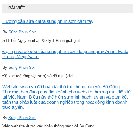
BÀI VIẾT
Hướng dẫn sửa chữa súng phun sơn cầm tay
By
Súng Phun Sơn
STT Lỗi Nguyên nhân Xử lý 1 Phun giật giật...
Độ mịn và độ xoè của súng phun sơn dòng airspray Anest Iwata,
Prona, Meiji, Sata..
By
Súng Phun Sơn
Độ xoè (độ rộng vệt sơn) và độ mịn (kích...
Website iwata.vn đã hoàn tất thủ tục thông báo với Bộ Công
Thương theo đúng quy định dành cho website thương mại điện tử
tại Việt Nam. Điều này thể hiện sự minh bạch, uy tín và cam kết
tuân thủ pháp luật của doanh nghiệp trong hoạt động kinh doanh
trực tuyến.
By
Súng Phun Sơn
Việc website được xác nhận thông báo với Bộ Công...