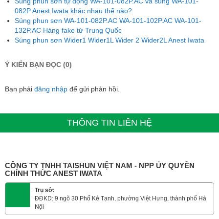
Súng phun sơn tự động WA-101-082P.AC và súng WA-101-
082P Anest Iwata khác nhau thế nào?
Súng phun sơn WA-101-082P.AC WA-101-102P.AC WA-101-
132P.AC Hàng fake từ Trung Quốc
Súng phun sơn Wider1 Wider1L Wider 2 Wider2L Anest Iwata
Ý KIẾN BẠN ĐỌC (0)
Bạn phải
đăng nhập
để gửi phản hồi.
THÔNG TIN LIÊN HỆ
CÔNG TY TNHH TAISHUN VIỆT NAM - NPP ỦY QUYỀN
CHÍNH THỨC ANEST IWATA
Trụ sở:
ĐĐKD: 9 ngõ 30 Phố Kẻ Tạnh, phường Việt Hưng, thành phố Hà
Nội