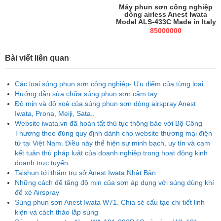
Máy phun sơn công nghiệp
dòng airless Anest Iwata
Model ALS-433C Made in Italy
85000000
Bài viết liên quan
Các loại súng phun sơn công nghiệp- Ưu điểm của từng loại
Hướng dẫn sửa chữa súng phun sơn cầm tay
Độ mịn và độ xoè của súng phun sơn dòng airspray Anest
Iwata, Prona, Meiji, Sata..
Website iwata.vn đã hoàn tất thủ tục thông báo với Bộ Công
Thương theo đúng quy định dành cho website thương mại điện
tử tại Việt Nam. Điều này thể hiện sự minh bạch, uy tín và cam
kết tuân thủ pháp luật của doanh nghiệp trong hoạt động kinh
doanh trực tuyến.
Taishun tới thăm trụ sở Anest Iwata Nhật Bản
Những cách để tăng độ mịn của sơn áp dụng với súng dùng khí
để xé Airspray
Súng phun sơn Anest Iwata W71. Chia sẻ cấu tạo chi tiết linh
kiện và cách tháo lắp súng