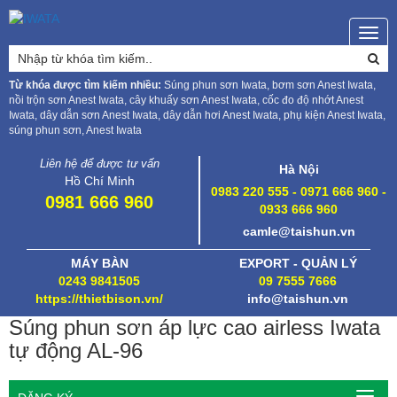
Togg
navig
Từ khóa được tìm kiếm nhiều:
Súng phun sơn Iwata, bơm sơn Anest Iwata,
nồi trộn sơn Anest Iwata, cây khuấy sơn Anest Iwata, cốc đo độ nhớt Anest
Iwata, dây dẫn sơn Anest Iwata, dây dẫn hơi Anest Iwata, phụ kiện Anest Iwata,
súng phun sơn, Anest Iwata
Liên hệ để được tư vấn
Hà Nội
Hồ Chí Minh
0983 220 555 - 0971 666 960 -
0981 666 960
0933 666 960
camle@taishun.vn
MÁY BÀN
EXPORT - QUẢN LÝ
0243 9841505
09 7555 7666
https://thietbison.vn/
info@taishun.vn
Súng phun sơn áp lực cao airless Iwata
tự động AL-96