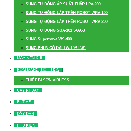
SÚNG TỰ ĐỘNG ÁP SUẤT THẤP LPA-200
SÚNG TỰ ĐỘNG LẮP TRÊN ROBOT WRA-100
SÚNG TỰ ĐỘNG LẮP TRÊN ROBOT WRA-200
SÚNG TỰ ĐỘNG SGA-101 SGA-3
SÚNG Supernova WS-400
SÚNG PHUN CỔ DÀI LW-10B LW1
MÁY NÉN KHÍ
BƠM MÀNG, NỒI TRỘN
THIẾT BỊ SƠN AIRLESS
CÂY KHUẤY
BÚT VẼ
DÂY DẪN
PHỤ KIỆN