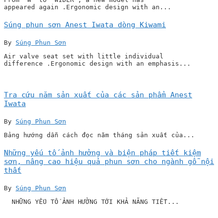
appeared again .Ergonomic design with an...
Súng phun sơn Anest Iwata dòng Kiwami
By
Súng Phun Sơn
Air valve seat set with little individual
difference .Ergonomic design with an emphasis...
Tra cứu năm sản xuất của các sản phẩm Anest
Iwata
By
Súng Phun Sơn
Bảng hướng dẫn cách đọc năm tháng sản xuất của...
Những yếu tố ảnh hưởng và biện pháp tiết kiệm
sơn, nâng cao hiệu quả phun sơn cho ngành gỗ nội
thất
By
Súng Phun Sơn
NHỮNG YẾU TỐ ẢNH HƯỞNG TỚI KHẢ NĂNG TIẾT...