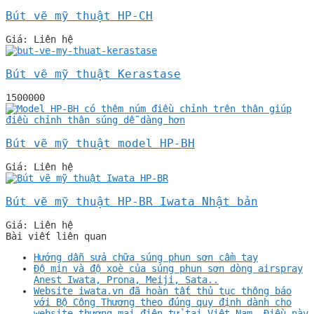
Bút vẽ mỹ thuật HP-CH
Giá: Liên hệ
Bút vẽ mỹ thuật Kerastase
1500000
Bút vẽ mỹ thuật model HP-BH
Giá: Liên hệ
Bút vẽ mỹ thuật HP-BR Iwata Nhật bản
Giá: Liên hệ
Bài viết liên quan
Hướng dẫn sửa chữa súng phun sơn cầm tay
Độ mịn và độ xoè của súng phun sơn dòng airspray
Anest Iwata, Prona, Meiji, Sata..
Website iwata.vn đã hoàn tất thủ tục thông báo
với Bộ Công Thương theo đúng quy định dành cho
website thương mại điện tử tại Việt Nam. Điều này