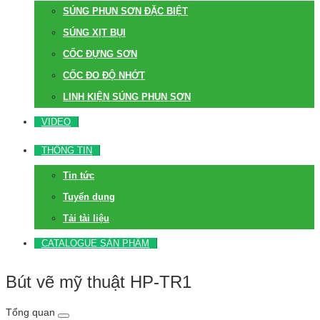
SÚNG PHUN SƠN ĐẶC BIỆT
SÚNG XỊT BỤI
CỐC ĐỰNG SƠN
CỐC ĐO ĐỘ NHỚT
LINH KIỆN SÚNG PHUN SƠN
VIDEO
THÔNG TIN
Tin tức
Tuyển dụng
Tải tài liệu
CATALOGUE SẢN PHẨM
Bút vẽ mỹ thuật HP-TR1
Tổng quan