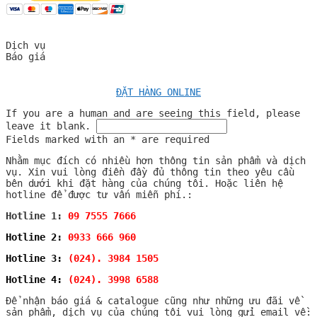
Dịch vụ
Báo giá
ĐẶT HÀNG ONLINE
If you are a human and are seeing this field, please
leave it blank.
Fields marked with an
*
are required
Nhằm mục đích có nhiều hơn thông tin sản phẩm và dịch
vụ. Xin vui lòng điền đầy đủ thông tin theo yêu cầu
bên dưới khi đặt hàng của chúng tôi. Hoặc liên hệ
hotline để được tư vấn miễn phí.:
Hotline 1:
09 7555 7666
Hotline 2:
0933 666 960
Hotline 3:
(024). 3984 1505
Hotline 4:
(024). 3998 6588
Để nhận báo giá & catalogue cũng như những ưu đãi về
sản phẩm, dịch vụ của chúng tôi vui lòng gửi email về: