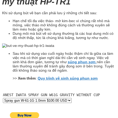
mỹ thuật HP-TR1
Khi sử dụng bút vẽ bạn cần phải lưu ý những chi tiết sau:
Hạn chế tối đa việc tháo- mở kim-bec vì chúng rất nhỏ mà
mỏng, việc tháo mở không đúng cách và thường xuyên sẽ
làm méo hoặc gãy kim.
Dung môi mà bút vẽ sử dụng thường là các loại dung môi có
độ nhớt thấp, tức là chúng khá loãng, tương tự như nước.
Sau khi sử dụng vào cuối ngày hoặc thậm chí là giữa ca làm
việc mà có thời gian nghỉ dài thì cần vệ sinh ngay. Việc vệ
sinh khá đơn giản, tương tự như
súng phun sơn
nên cần
làm thường xuyên để tránh gây đọng sơn ở bên trong. Tuyệt
đối không tháo súng ra để ngâm.
>>
Xem thêm
:
Quy trình vệ sinh súng phun sơn
ANEST IWATA SPRAY GUN W61G GRAVITY WITHOUT CUP