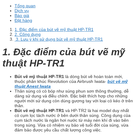
Tổng quan
Dịch vụ
Báo giá
Đặt hàng
1. Đặc điểm của bút vẽ mỹ thuật HP-TR1
2. Công dụng
3. Lưu ý khi sử dụng bút vẽ mỹ thuật HP-TR1
1. Đặc điểm của bút vẽ mỹ
thuật HP-TR1
Bút vẽ mỹ thuật HP-TR1
là dòng bút vẽ hoàn toàn mới,
thuộc phân khúc Revolution của Airbrush Iwata-
bút vẽ mỹ
thuật Anest Iwata
Thân súng có cò bóp như súng phun sơn thông thường, dễ
dàng sử dụng và điều chỉnh. Đặc biệt thích hợp cho những
người mới sử dụng còn dùng gượng tay với loại cò kéo ở trên
thân.
Bút vẽ mỹ thuật HP-TR1
và HP-TR2 là hai model duy nhất
có cụm lọc tách nước ở bên dưới thân súng. Công dụng của
cụm tách nước là ngăn hơi nước từ máy nén khí đi vào bên
trong súng. Vừa có nhiệm vụ bảo vệ tuổi đời của súng, vừa
đảm bảo được yêu cầu chất lượng công việc.