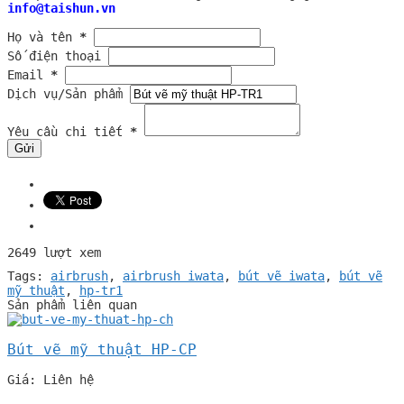
info@taishun.vn
Họ và tên
*
Số điện thoại
Email
*
Dịch vụ/Sản phẩm
Yêu cầu chi tiết
*
2649 lượt xem
Tags:
airbrush
,
airbrush iwata
,
bút vẽ iwata
,
bút vẽ
mỹ thuật
,
hp-tr1
Sản phẩm liên quan
Bút vẽ mỹ thuật HP-CP
Giá: Liên hệ