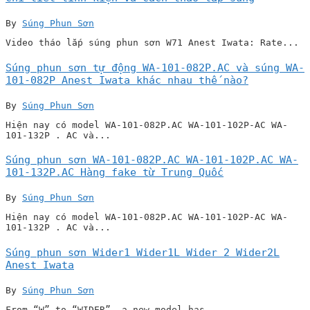
By
Súng Phun Sơn
Video tháo lắp súng phun sơn W71 Anest Iwata: Rate...
Súng phun sơn tự động WA-101-082P.AC và súng WA-
101-082P Anest Iwata khác nhau thế nào?
By
Súng Phun Sơn
Hiện nay có model WA-101-082P.AC WA-101-102P-AC WA-
101-132P . AC và...
Súng phun sơn WA-101-082P.AC WA-101-102P.AC WA-
101-132P.AC Hàng fake từ Trung Quốc
By
Súng Phun Sơn
Hiện nay có model WA-101-082P.AC WA-101-102P-AC WA-
101-132P . AC và...
Súng phun sơn Wider1 Wider1L Wider 2 Wider2L
Anest Iwata
By
Súng Phun Sơn
From “W” to “WIDER”, a new model has