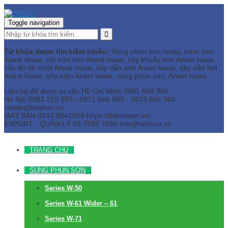
Toggle navigation
Từ khóa được tìm kiếm nhiều:
Súng phun sơn Iwata, bơm sơn
Anest Iwata, nồi trộn sơn Anest Iwata, cây khuấy sơn Anest Iwata,
cốc đo độ nhớt Anest Iwata, dây dẫn sơn Anest Iwata, dây dẫn hơi
Anest Iwata, phụ kiện Anest Iwata, súng phun sơn, Anest Iwata
Liên hệ để được tư vấn
Hồ Chí Minh
0981 666 960
Hà Nội
0983 220 555 - 0971 666 960 - 0933 666 960
camle@taishun.vn
MÁY BÀN
0243 9841505 https://thietbison.vn/
EXPORT - QUẢN LÝ
09 7555 7666
info@taishun.vn
TRANG CHỦ
SÚNG PHUN SƠN
Series W-50
Series W-61 Wider – 61
Series W-71