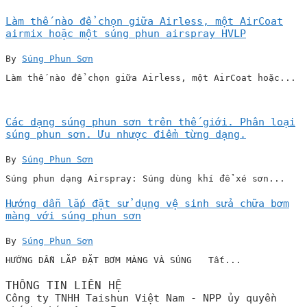
Làm thế nào để chọn giữa Airless, một AirCoat
airmix hoặc một súng phun airspray HVLP
By
Súng Phun Sơn
Làm thế nào để chọn giữa Airless, một AirCoat hoặc...
Các dạng súng phun sơn trên thế giới. Phân loại
súng phun sơn. Ưu nhược điểm từng dạng.
By
Súng Phun Sơn
Súng phun dạng Airspray: Súng dùng khí để xé sơn...
Hướng dẫn lắp đặt sử dụng vệ sinh sửa chữa bơm
màng với súng phun sơn
By
Súng Phun Sơn
HƯỚNG DẪN LẮP ĐẶT BƠM MÀNG VÀ SÚNG Tất...
THÔNG TIN LIÊN HỆ
Công ty TNHH Taishun Việt Nam - NPP ủy quyền