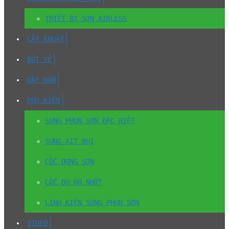
THIẾT BỊ SƠN AIRLESS
CÂY KHUẤY
BÚT VẼ
DÂY DẪN
PHỤ KIỆN
SÚNG PHUN SƠN ĐẶC BIỆT
SÚNG XỊT BỤI
CỐC ĐỰNG SƠN
CỐC ĐO ĐỘ NHỚT
LINH KIỆN SÚNG PHUN SƠN
VIDEO