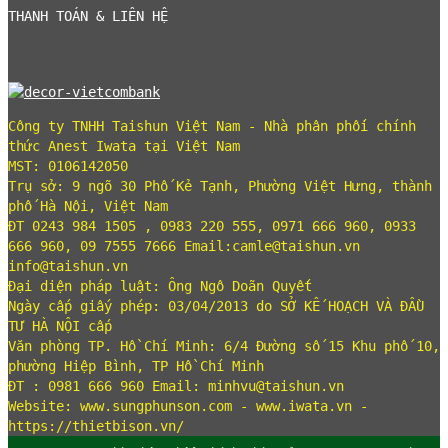
THANH TOÁN & LIÊN HỆ
Công ty TNHH Taishun Việt Nam - Nhà phân phối chính
thức Anest Iwata tại Việt Nam
MST: 0106142050
Trụ sở: 9 ngõ 30 Phố Kẻ Tạnh, Phường Việt Hưng, thành
phố Hà Nội, Việt Nam
ĐT 0243 984 1505 , 0983 220 555, 0971 666 960, 0933
666 960, 09 7555 7666 Email:camle@taishun.vn
info@taishun.vn
Đại diện pháp luật: Ông Ngô Doãn Quyết
Ngày cấp giấy phép: 03/04/2013 do SỞ KẾ HOẠCH VÀ ĐẦU
TƯ HÀ NỘI cấp
Văn phòng TP. Hồ Chí Minh: 6/4 Đường số 15 Khu phố 10,
phường Hiệp Bình, TP Hồ Chí Minh
ĐT : 0981 666 960 Email: minhvu@taishun.vn
Website: www.sungphunson.com - www.iwata.vn -
https://thietbison.vn/