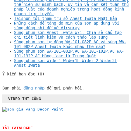
thể hiện sự minh bạch, uy tín và cam kết tuân thủ
pháp luật của doanh nghiệp trong hoạt động kinh
doanh trực tuyến.
Taishun tới thăm trụ sở Anest Iwata Nhật Bản
Những cách để tăng độ mịn của sơn áp dụng với
súng dùng khí để xé Airspray
Súng phun sơn Anest Iwata W71. Chia sẻ cấu tạo
chi tiết linh kiện và cách tháo lắp súng
Súng phun sơn tự động WA-101-082P.AC và súng WA-
101-082P Anest Iwata khác nhau thế nào?
Súng phun sơn WA-101-082P.AC WA-101-102P.AC WA-
101-132P.AC Hàng fake từ Trung Quốc
Súng phun sơn Wider1 Wider1L Wider 2 Wider2L
Anest Iwata
Ý kiến bạn đọc (0)
Bạn phải
đăng nhập
để gửi phản hồi.
VIDEO THI CÔNG
TẢI CATALOGUE