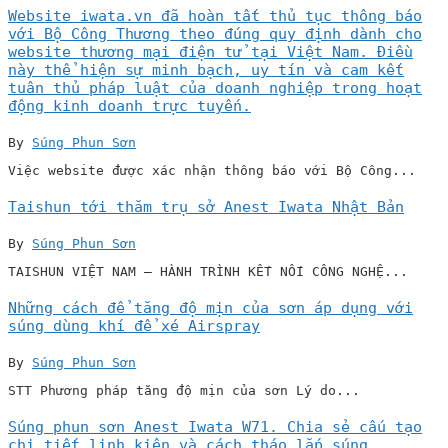
Website iwata.vn đã hoàn tất thủ tục thông báo
với Bộ Công Thương theo đúng quy định dành cho
website thương mại điện tử tại Việt Nam. Điều
này thể hiện sự minh bạch, uy tín và cam kết
tuân thủ pháp luật của doanh nghiệp trong hoạt
động kinh doanh trực tuyến.
By
Súng Phun Sơn
Việc website được xác nhận thông báo với Bộ Công...
Taishun tới thăm trụ sở Anest Iwata Nhật Bản
By
Súng Phun Sơn
TAISHUN VIỆT NAM – HÀNH TRÌNH KẾT NỐI CÔNG NGHỆ...
Những cách để tăng độ mịn của sơn áp dụng với
súng dùng khí để xé Airspray
By
Súng Phun Sơn
STT Phương pháp tăng độ mịn của sơn Lý do...
Súng phun sơn Anest Iwata W71. Chia sẻ cấu tạo
chi tiết linh kiện và cách tháo lắp súng