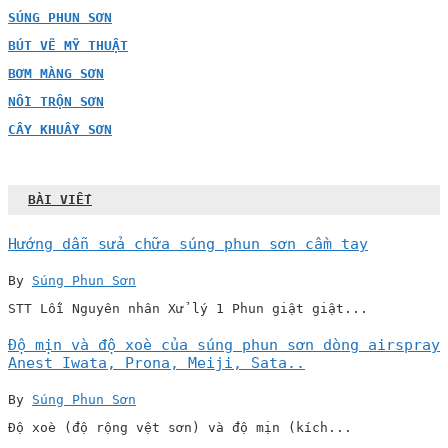
SÚNG PHUN SƠN
BÚT VẼ MỸ THUẬT
BƠM MÀNG SƠN
NỒI TRỘN SƠN
CÂY KHUẤY SƠN
BÀI VIẾT
Hướng dẫn sửa chữa súng phun sơn cầm tay
By
Súng Phun Sơn
STT Lỗi Nguyên nhân Xử lý 1 Phun giật giật...
Độ mịn và độ xoè của súng phun sơn dòng airspray
Anest Iwata, Prona, Meiji, Sata..
By
Súng Phun Sơn
Độ xoè (độ rộng vệt sơn) và độ mịn (kích...