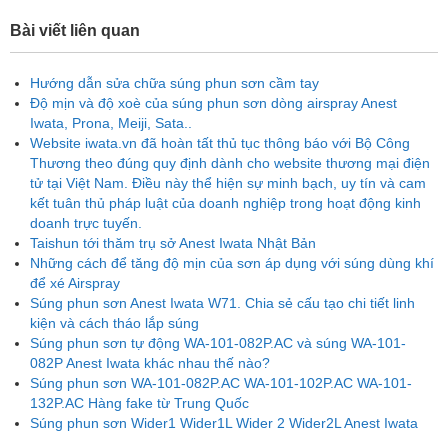
Bài viết liên quan
Hướng dẫn sửa chữa súng phun sơn cầm tay
Độ mịn và độ xoè của súng phun sơn dòng airspray Anest
Iwata, Prona, Meiji, Sata..
Website iwata.vn đã hoàn tất thủ tục thông báo với Bộ Công
Thương theo đúng quy định dành cho website thương mại điện
tử tại Việt Nam. Điều này thể hiện sự minh bạch, uy tín và cam
kết tuân thủ pháp luật của doanh nghiệp trong hoạt động kinh
doanh trực tuyến.
Taishun tới thăm trụ sở Anest Iwata Nhật Bản
Những cách để tăng độ mịn của sơn áp dụng với súng dùng khí
để xé Airspray
Súng phun sơn Anest Iwata W71. Chia sẻ cấu tạo chi tiết linh
kiện và cách tháo lắp súng
Súng phun sơn tự động WA-101-082P.AC và súng WA-101-
082P Anest Iwata khác nhau thế nào?
Súng phun sơn WA-101-082P.AC WA-101-102P.AC WA-101-
132P.AC Hàng fake từ Trung Quốc
Súng phun sơn Wider1 Wider1L Wider 2 Wider2L Anest Iwata