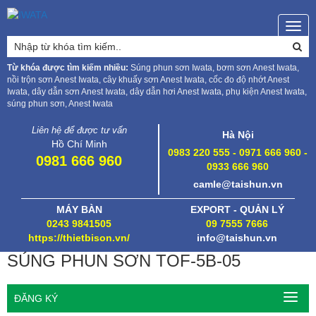
Togg
navig
Từ khóa được tìm kiếm nhiều:
Súng phun sơn Iwata, bơm sơn Anest Iwata,
nồi trộn sơn Anest Iwata, cây khuấy sơn Anest Iwata, cốc đo độ nhớt Anest
Iwata, dây dẫn sơn Anest Iwata, dây dẫn hơi Anest Iwata, phụ kiện Anest Iwata,
súng phun sơn, Anest Iwata
Liên hệ để được tư vấn
Hà Nội
Hồ Chí Minh
0983 220 555 - 0971 666 960 -
0981 666 960
0933 666 960
camle@taishun.vn
MÁY BÀN
EXPORT - QUẢN LÝ
0243 9841505
09 7555 7666
https://thietbison.vn/
info@taishun.vn
SÚNG PHUN SƠN TOF-5B-05
ĐĂNG KÝ