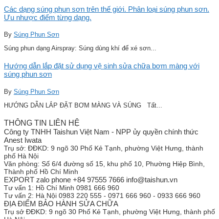
Các dạng súng phun sơn trên thế giới. Phân loại súng phun sơn.
Ưu nhược điểm từng dạng.
By
Súng Phun Sơn
Súng phun dạng Airspray: Súng dùng khí để xé sơn...
Hướng dẫn lắp đặt sử dụng vệ sinh sửa chữa bơm màng với
súng phun sơn
By
Súng Phun Sơn
HƯỚNG DẪN LẮP ĐẶT BƠM MÀNG VÀ SÚNG Tất...
THÔNG TIN LIÊN HỆ
Công ty TNHH Taishun Việt Nam - NPP ủy quyền chính thức
Anest Iwata
Trụ sở:
ĐĐKD: 9 ngõ 30 Phố Kẻ Tạnh, phường Việt Hưng, thành
phố Hà Nội
Văn phòng:
Số 6/4 đường số 15, khu phố 10, Phường Hiệp Bình,
Thành phố Hồ Chí Minh
EXPORT zalo phone +84 97555 7666 info@taishun.vn
Tư vấn 1:
Hồ Chí Minh 0981 666 960
Tư vấn 2:
Hà Nội 0983 220 555 - 0971 666 960 - 0933 666 960
ĐỊA ĐIỂM BẢO HÀNH SỬA CHỮA
Trụ sở
ĐĐKD: 9 ngõ 30 Phố Kẻ Tạnh, phường Việt Hưng, thành phố