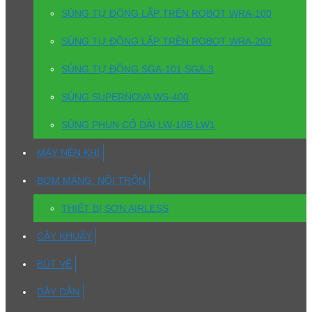
SÚNG TỰ ĐỘNG LẮP TRÊN ROBOT WRA-100
SÚNG TỰ ĐỘNG LẮP TRÊN ROBOT WRA-200
SÚNG TỰ ĐỘNG SGA-101 SGA-3
SÚNG SUPERNOVA WS-400
SÚNG PHUN CỔ DÀI LW-10B LW1
MÁY NÉN KHÍ
BƠM MÀNG, NỒI TRỘN
THIẾT BỊ SƠN AIRLESS
CÂY KHUẤY
BÚT VẼ
DÂY DẪN