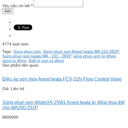
Yêu cầu chi tiết
*
4774 lượt xem
Tags:
Súng phun sơn
,
Súng phun sơn Anest Iwata WA-101-082P
,
Súng phun sơn Iwata WA - 101 - 082P
,
súng phun sơn tự động
,
súng tự động
,
thiết bị sơn tự động
Sản phẩm liên quan
Điều áp sơn inox Anest Iwata FCV-31N Flow Control Valve
Giá: Liên hệ
Súng phun sơn Wider2A-25W1 Anest Iwata tự động thay thế
cho WA200-251P
8800000