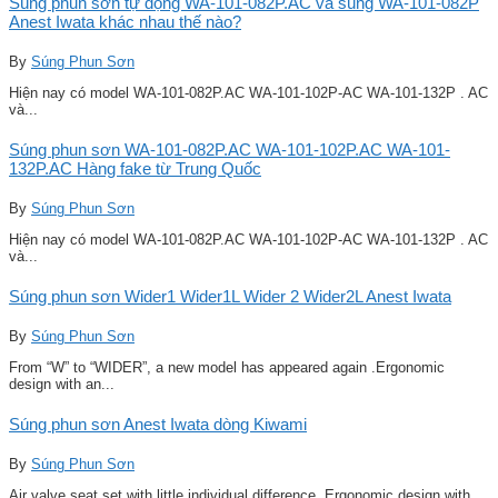
Súng phun sơn tự động WA-101-082P.AC và súng WA-101-082P
Anest Iwata khác nhau thế nào?
By
Súng Phun Sơn
Hiện nay có model WA-101-082P.AC WA-101-102P-AC WA-101-132P . AC
và...
Súng phun sơn WA-101-082P.AC WA-101-102P.AC WA-101-
132P.AC Hàng fake từ Trung Quốc
By
Súng Phun Sơn
Hiện nay có model WA-101-082P.AC WA-101-102P-AC WA-101-132P . AC
và...
Súng phun sơn Wider1 Wider1L Wider 2 Wider2L Anest Iwata
By
Súng Phun Sơn
From “W” to “WIDER”, a new model has appeared again .Ergonomic
design with an...
Súng phun sơn Anest Iwata dòng Kiwami
By
Súng Phun Sơn
Air valve seat set with little individual difference .Ergonomic design with