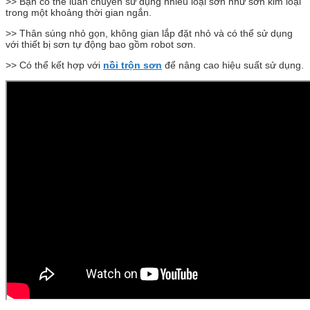
>> Bạn có thể luân chuyển sử dụng nhiều loại sơn như sơn kim loại
trong một khoảng thời gian ngắn.
>> Thân súng nhỏ gọn, không gian lắp đặt nhỏ và có thể sử dụng
với thiết bị sơn tự động bao gồm robot sơn.
>> Có thể kết hợp với
nồi trộn sơn
để nâng cao hiệu suất sử dụng.