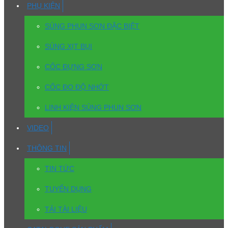
PHỤ KIỆN
SÚNG PHUN SƠN ĐẶC BIỆT
SÚNG XỊT BỤI
CỐC ĐỰNG SƠN
CỐC ĐO ĐỘ NHỚT
LINH KIỆN SÚNG PHUN SƠN
VIDEO
THÔNG TIN
TIN TỨC
TUYỂN DỤNG
TẢI TÀI LIỆU