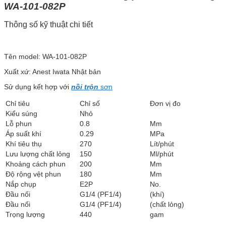
WA-101-082P
Thông số kỹ thuật chi tiết
Tên model: WA-101-082P
Xuất xứ: Anest Iwata Nhật bản
Sử dụng kết hợp với
nồi trộn
sơn
Chỉ tiêu
Chỉ số
Đơn vị đo
Kiểu súng
Nhỏ
Lỗ phun
0.8
Mm
Áp suất khí
0.29
MPa
Khí tiêu thụ
270
Lít/phút
Lưu lượng chất lỏng
150
Ml/phút
Khoảng cách phun
200
Mm
Độ rộng vệt phun
180
Mm
Nắp chụp
E2P
No.
Đầu nối
G1/4 (PF1/4)
(khí)
Đầu nối
G1/4 (PF1/4)
(chất lỏng)
Trọng lượng
440
gam