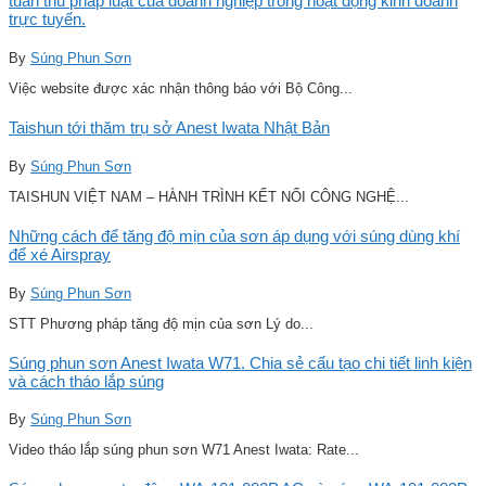
tuân thủ pháp luật của doanh nghiệp trong hoạt động kinh doanh
trực tuyến.
By
Súng Phun Sơn
Việc website được xác nhận thông báo với Bộ Công...
Taishun tới thăm trụ sở Anest Iwata Nhật Bản
By
Súng Phun Sơn
TAISHUN VIỆT NAM – HÀNH TRÌNH KẾT NỐI CÔNG NGHỆ...
Những cách để tăng độ mịn của sơn áp dụng với súng dùng khí
để xé Airspray
By
Súng Phun Sơn
STT Phương pháp tăng độ mịn của sơn Lý do...
Súng phun sơn Anest Iwata W71. Chia sẻ cấu tạo chi tiết linh kiện
và cách tháo lắp súng
By
Súng Phun Sơn
Video tháo lắp súng phun sơn W71 Anest Iwata: Rate...