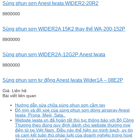
Súng phun sơn Anest Iwata WIDER2-20R2
8800000
Súng phun sơn WIDER2A 15K2 thay thế WA-200-152P
8800000
Súng phun sơn WIDER2A-12G2P Anest Iwata
8800000
Súng phun sơn tự động Anest Iwata Wider1A – 08E2P
Giá: Liên hệ
Bài viết liên quan
Hướng dẫn sửa chữa súng phun sơn cầm tay
Độ mịn và độ xoè của súng phun sơn dòng airspray Anest
Iwata, Prona, Meiji, Sata..
Website iwata.vn đã hoàn tất thủ tục thông báo với Bộ Công
Thương theo đúng quy định dành cho website thương mại
điện tử tại Việt Nam. Điều này thể hiện sự minh bạch, uy tín
và cam kết tuân thủ pháp luật của doanh nghiệp trong hoạt