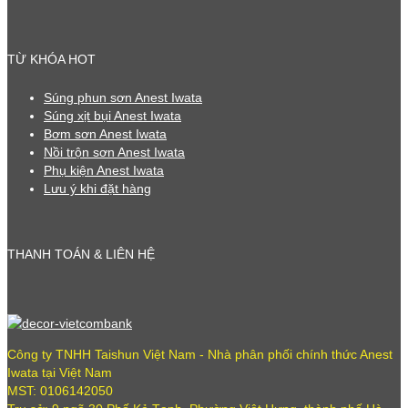
TỪ KHÓA HOT
Súng phun sơn Anest Iwata
Súng xịt bụi Anest Iwata
Bơm sơn Anest Iwata
Nồi trộn sơn Anest Iwata
Phụ kiện Anest Iwata
Lưu ý khi đặt hàng
THANH TOÁN & LIÊN HỆ
Công ty TNHH Taishun Việt Nam - Nhà phân phối chính thức Anest
Iwata tại Việt Nam
MST: 0106142050