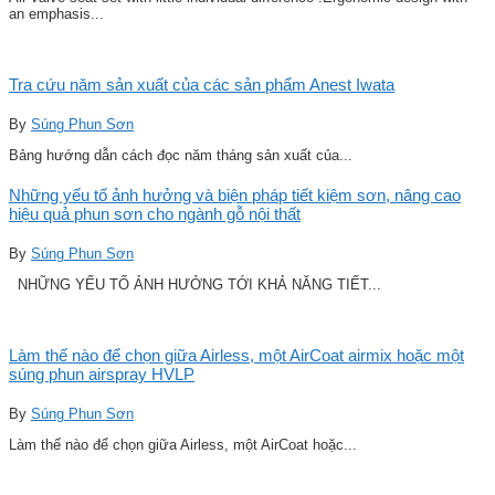
an emphasis...
Tra cứu năm sản xuất của các sản phẩm Anest Iwata
By
Súng Phun Sơn
Bảng hướng dẫn cách đọc năm tháng sản xuất của...
Những yếu tố ảnh hưởng và biện pháp tiết kiệm sơn, nâng cao
hiệu quả phun sơn cho ngành gỗ nội thất
By
Súng Phun Sơn
NHỮNG YẾU TỐ ẢNH HƯỞNG TỚI KHẢ NĂNG TIẾT...
Làm thế nào để chọn giữa Airless, một AirCoat airmix hoặc một
súng phun airspray HVLP
By
Súng Phun Sơn
Làm thế nào để chọn giữa Airless, một AirCoat hoặc...