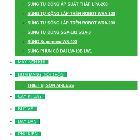
SÚNG TỰ ĐỘNG ÁP SUẤT THẤP LPA-200
SÚNG TỰ ĐỘNG LẮP TRÊN ROBOT WRA-100
SÚNG TỰ ĐỘNG LẮP TRÊN ROBOT WRA-200
SÚNG TỰ ĐỘNG SGA-101 SGA-3
SÚNG Supernova WS-400
SÚNG PHUN CỔ DÀI LW-10B LW1
MÁY NÉN KHÍ
BƠM MÀNG, NỒI TRỘN
THIẾT BỊ SƠN AIRLESS
CÂY KHUẤY
BÚT VẼ
DÂY DẪN
PHỤ KIỆN