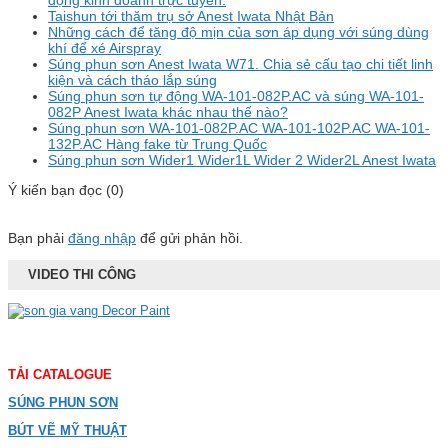
động kinh doanh trực tuyến.
Taishun tới thăm trụ sở Anest Iwata Nhật Bản
Những cách để tăng độ mịn của sơn áp dụng với súng dùng
khí để xé Airspray
Súng phun sơn Anest Iwata W71. Chia sẻ cấu tạo chi tiết linh
kiện và cách tháo lắp súng
Súng phun sơn tự động WA-101-082P.AC và súng WA-101-
082P Anest Iwata khác nhau thế nào?
Súng phun sơn WA-101-082P.AC WA-101-102P.AC WA-101-
132P.AC Hàng fake từ Trung Quốc
Súng phun sơn Wider1 Wider1L Wider 2 Wider2L Anest Iwata
Ý kiến bạn đọc (0)
Bạn phải
đăng nhập
để gửi phản hồi.
VIDEO THI CÔNG
TẢI CATALOGUE
SÚNG PHUN SƠN
BÚT VẼ MỸ THUẬT