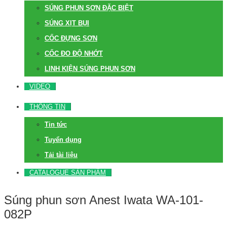
SÚNG PHUN SƠN ĐẶC BIỆT
SÚNG XỊT BỤI
CỐC ĐỰNG SƠN
CỐC ĐO ĐỘ NHỚT
LINH KIỆN SÚNG PHUN SƠN
VIDEO
THÔNG TIN
Tin tức
Tuyển dụng
Tải tài liệu
CATALOGUE SẢN PHẨM
Súng phun sơn Anest Iwata WA-101-
082P