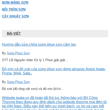
BƠM MÀNG SƠN
NỒI TRỘN SƠN
CÂY KHUẤY SƠN
BÀI VIẾT
Hướng dẫn sửa chữa súng phun sơn cầm tay
By
Súng Phun Sơn
STT Lỗi Nguyên nhân Xử lý 1 Phun giật giật...
Độ mịn và độ xoè của súng phun sơn dòng airspray Anest Iwata,
Prona, Meiji, Sata..
By
Súng Phun Sơn
Độ xoè (độ rộng vệt sơn) và độ mịn (kích...
Website iwata.vn đã hoàn tất thủ tục thông báo với Bộ Công
Thương theo đúng quy định dành cho website thương mại điện tử
tại Việt Nam. Điều này thể hiện sự minh bạch, uy tín và cam kết