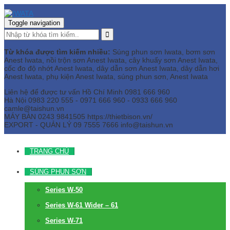
Toggle navigation
Từ khóa được tìm kiếm nhiều:
Súng phun sơn Iwata, bơm sơn
Anest Iwata, nồi trộn sơn Anest Iwata, cây khuấy sơn Anest Iwata,
cốc đo độ nhớt Anest Iwata, dây dẫn sơn Anest Iwata, dây dẫn hơi
Anest Iwata, phụ kiện Anest Iwata, súng phun sơn, Anest Iwata
Liên hệ để được tư vấn
Hồ Chí Minh
0981 666 960
Hà Nội
0983 220 555 - 0971 666 960 - 0933 666 960
camle@taishun.vn
MÁY BÀN
0243 9841505 https://thietbison.vn/
EXPORT - QUẢN LÝ
09 7555 7666
info@taishun.vn
TRANG CHỦ
SÚNG PHUN SƠN
Series W-50
Series W-61 Wider – 61
Series W-71