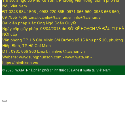
Trụ sở: 9 ngõ 30 Phố Kẻ Tạnh, Phường Việt Hưng, thành phố Hà
Nội, Việt Nam
ĐT 0243 984 1505 , 0983 220 555, 0971 666 960, 0933 666 960,
09 7555 7666 Email:camle@taishun.vn info@taishun.vn
Đại diện pháp luật: Ông Ngô Doãn Quyết
Ngày cấp giấy phép: 03/04/2013 do SỞ KẾ HOẠCH VÀ ĐẦU TƯ HÀ
NỘI cấp
Văn phòng TP. Hồ Chí Minh: 6/4 Đường số 15 Khu phố 10, phường
Hiệp Bình, TP Hồ Chí Minh
ĐT : 0981 666 960 Email: minhvu@taishun.vn
Website: www.sungphunson.com - www.iwata.vn -
https://thietbison.vn/
© 2026
IWATA
. Nhà phân phối chính thức của Anest Iwata tại Việt Nam .