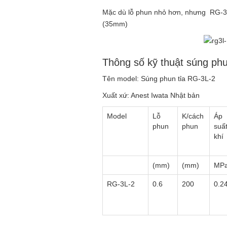
Mặc dù lỗ phun nhỏ hơn, nhưng RG-3L
(35mm)
Thông số kỹ thuật súng phu
Tên model: Súng phun tỉa RG-3L-2
Xuất xứ: Anest Iwata Nhật bản
Model
Lỗ
K/cách
Áp
phun
phun
suấ
khí
(mm)
(mm)
MP
RG-3L-2
0.6
200
0.2