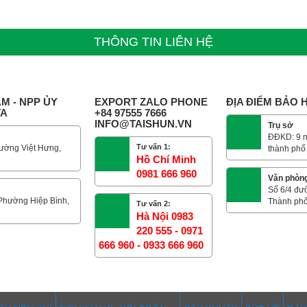
THÔNG TIN LIÊN HỆ
M - NPP ỦY
EXPORT ZALO PHONE
ĐỊA ĐIỂM BẢO
TA
+84 97555 7666
INFO@TAISHUN.VN
Trụ sở
ĐĐKD: 9 n
Tư vấn 1:
ường Việt Hưng,
thành phố
Hồ Chí Minh
0981 666 960
Văn phòn
Số 6/4 đư
 Phường Hiệp Bình,
Thành phố
Tư vấn 2:
Hà Nội 0983
220 555 - 0971
666 960 - 0933 666 960