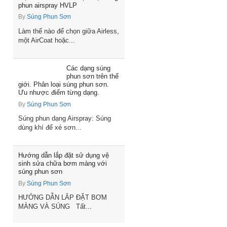
phun airspray HVLP
By
Súng Phun Sơn
Làm thế nào để chọn giữa Airless,
một AirCoat hoặc...
Các dạng súng
phun sơn trên thế
giới. Phân loại súng phun sơn.
Ưu nhược điểm từng dạng.
By
Súng Phun Sơn
Súng phun dạng Airspray: Súng
dùng khí để xé sơn...
Hướng dẫn lắp đặt sử dụng vệ
sinh sửa chữa bơm màng với
súng phun sơn
By
Súng Phun Sơn
HƯỚNG DẪN LẮP ĐẶT BƠM
MÀNG VÀ SÚNG Tất...