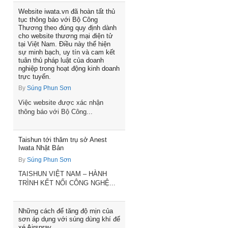
Website iwata.vn đã hoàn tất thủ
tục thông báo với Bộ Công
Thương theo đúng quy định dành
cho website thương mại điện tử
tại Việt Nam. Điều này thể hiện
sự minh bạch, uy tín và cam kết
tuân thủ pháp luật của doanh
nghiệp trong hoạt động kinh doanh
trực tuyến.
By
Súng Phun Sơn
Việc website được xác nhận
thông báo với Bộ Công...
Taishun tới thăm trụ sở Anest
Iwata Nhật Bản
By
Súng Phun Sơn
TAISHUN VIỆT NAM – HÀNH
TRÌNH KẾT NỐI CÔNG NGHỆ...
Những cách để tăng độ mịn của
sơn áp dụng với súng dùng khí để
xé Airspray