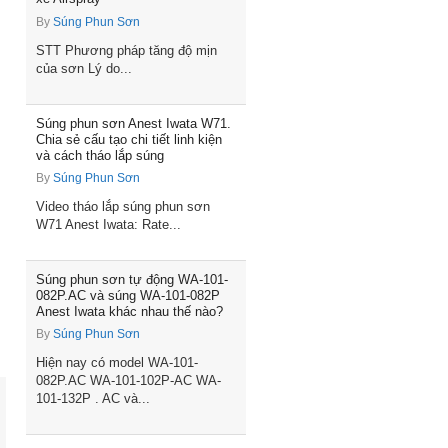
By
Súng Phun Sơn
STT Phương pháp tăng độ mịn
của sơn Lý do...
Súng phun sơn Anest Iwata W71.
Chia sẻ cấu tạo chi tiết linh kiện
và cách tháo lắp súng
By
Súng Phun Sơn
Video tháo lắp súng phun sơn
W71 Anest Iwata: Rate...
Súng phun sơn tự động WA-101-
082P.AC và súng WA-101-082P
Anest Iwata khác nhau thế nào?
By
Súng Phun Sơn
Hiện nay có model WA-101-
082P.AC WA-101-102P-AC WA-
101-132P . AC và...