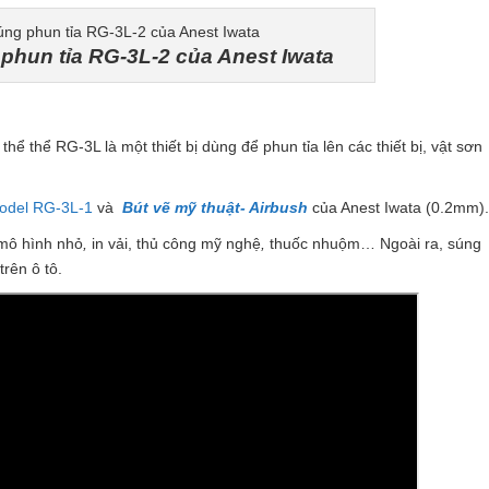
n tỉa RG-3L-2 của Anest Iwata
hể thể RG-3L là một thiết bị dùng để phun tỉa lên các thiết bị, vật sơn
odel RG-3L-1
và
Bút vẽ mỹ thuật- Airbush
của Anest Iwata (0.2mm).
mô hình nhỏ
,
in vải, thủ công mỹ nghệ
,
thuốc nhuộm… Ngoài ra, súng
trên ô tô.