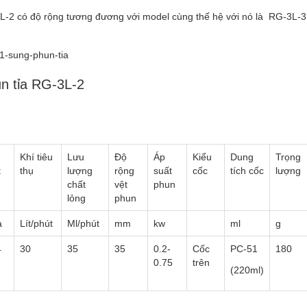
-2 có độ rộng tương đương với model cùng thế hệ với nó là RG-3L-3
n tỉa RG-3L-2
Khí tiêu
Lưu
Độ
Áp
Kiểu
Dung
Trọng
t
thụ
lượng
rộng
suất
cốc
tích cốc
lượng
chất
vệt
phun
lỏng
phun
a
Lít/phút
Ml/phút
mm
kw
ml
g
4
30
35
35
0.2-
Cốc
PC-51
180
0.75
trên
(220ml)