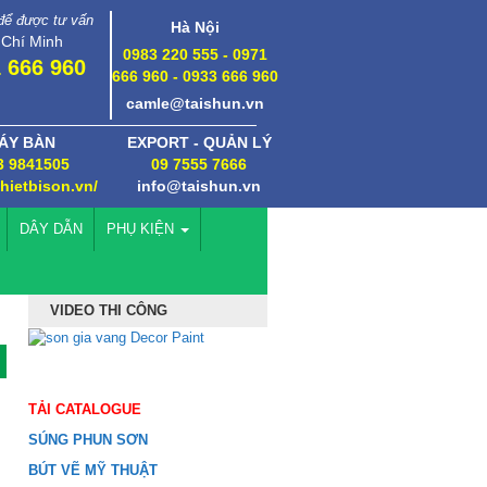
 để được tư vấn
Hà Nội
 Chí Minh
0983 220 555 - 0971
 666 960
666 960 - 0933 666 960
camle@taishun.vn
ÁY BÀN
EXPORT - QUẢN LÝ
3 9841505
09 7555 7666
thietbison.vn/
info@taishun.vn
DÂY DẪN
PHỤ KIỆN
VIDEO THI CÔNG
TẢI CATALOGUE
SÚNG PHUN SƠN
BÚT VẼ MỸ THUẬT