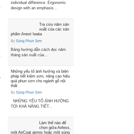
individual difference .Ergonomic
design with an emphasis...
Tra cứu năm sản
xuất của các sản
phẩm Anest Iwata
By
Súng Phun Sơn
Bảng hướng dẫn cách đọc năm
tháng sản xuất của...
Những yếu tố ảnh hưởng và biện
pháp tiết kiệm sơn, nâng cao hiệu
e
quả phun sơn cho ngành gỗ nội
thất
By
Súng Phun Sơn
NHỮNG YẾU TỐ ẢNH HƯỞNG
TỚI KHẢ NĂNG TIẾT...
Làm thế nào để
chọn giữa Airless,
một AirCoat airmix hoặc một súng