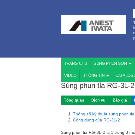
I
n
p
TRANG CHỦ
SÚNG PHUN SƠN
VIDEO
THÔNG TIN
CATALOG
Súng phun tỉa RG-3L-2 
Tổng quan
Dịch vụ
Báo giá
Thông số kỹ thuật súng phun tỉ
Công dụng của RG-3L-2
Súng phun tỉa RG-3L-2 là 1 trong 3 mo