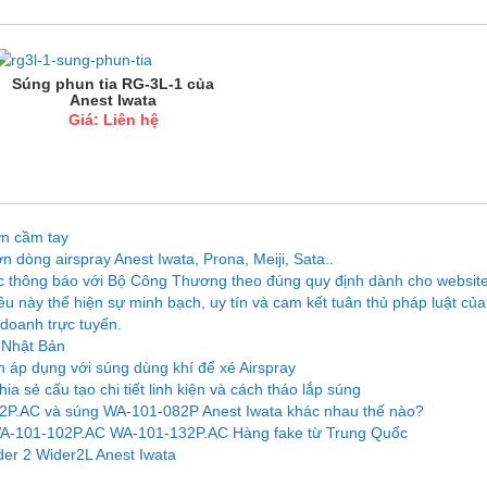
Súng phun tỉa RG-3L-1 của
Anest Iwata
Giá: Liên hệ
n cầm tay
 dòng airspray Anest Iwata, Prona, Meiji, Sata..
tục thông báo với Bộ Công Thương theo đúng quy định dành cho websit
ều này thể hiện sự minh bạch, uy tín và cam kết tuân thủ pháp luật của
doanh trực tuyến.
a Nhật Bản
 áp dụng với súng dùng khí để xé Airspray
 sẻ cấu tạo chi tiết linh kiện và cách tháo lắp súng
2P.AC và súng WA-101-082P Anest Iwata khác nhau thế nào?
A-101-102P.AC WA-101-132P.AC Hàng fake từ Trung Quốc
er 2 Wider2L Anest Iwata