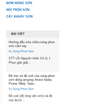
BƠM MÀNG SƠN
NỒI TRỘN SƠN
CÂY KHUẤY SƠN
BÀI VIẾT
Hướng dẫn sửa chữa súng phun
sơn cầm tay
By
Súng Phun Sơn
STT Lỗi Nguyên nhân Xử lý 1
Phun giật giật...
Độ mịn và độ xoè của súng phun
sơn dòng airspray Anest Iwata,
Prona, Meiji, Sata..
By
Súng Phun Sơn
Độ xoè (độ rộng vệt sơn) và độ
mịn (kích...