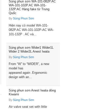
Súng phun sơn WA-101-082P.AC
WA-101-102P.AC WA-101-
132P.AC Hàng fake từ Trung
Quốc
By
Súng Phun Sơn
Hiện nay có model WA-101-
082P.AC WA-101-102P-AC WA-
101-132P . AC và...
Súng phun sơn Wider1 Wider1L
Wider 2 Wider2L Anest Iwata
By
Súng Phun Sơn
From “W” to “WIDER”, a new
model has
appeared again .Ergonomic
design with an...
Súng phun sơn Anest Iwata dòng
Kiwami
By
Súng Phun Sơn
Air valve seat set with little