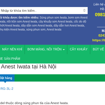
Liên hệ
Hồ
0981
Từ khóa được tìm kiếm nhiều:
Súng phun sơn Iwata, bơm sơn Anest
wata, nồi trộn sơn Anest Iwata, cây khuấy sơn Anest Iwata, cốc đo độ
hớt Anest Iwata, dây dẫn sơn Anest Iwata, dây dẫn hơi Anest Iwata,
hụ kiện Anest Iwata, súng phun sơn, Anest Iwata
M
024
https://
MÁY NÉN KHÍ
BƠM MÀNG, NỒI TRỘN
CÂY KHUẤY
BÚT VẼ
UE SẢN PHẨM
Anest Iwata tại Hà Nội
Đặt hàng
a RG-3L-2
del thuộc dòng súng phun tỉa của Anest Iwata.