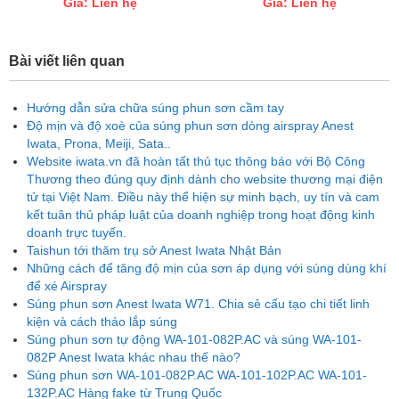
Giá: Liên hệ
Giá: Liên hệ
Bài viết liên quan
Hướng dẫn sửa chữa súng phun sơn cầm tay
Độ mịn và độ xoè của súng phun sơn dòng airspray Anest
Iwata, Prona, Meiji, Sata..
Website iwata.vn đã hoàn tất thủ tục thông báo với Bộ Công
Thương theo đúng quy định dành cho website thương mại điện
tử tại Việt Nam. Điều này thể hiện sự minh bạch, uy tín và cam
kết tuân thủ pháp luật của doanh nghiệp trong hoạt động kinh
doanh trực tuyến.
Taishun tới thăm trụ sở Anest Iwata Nhật Bản
Những cách để tăng độ mịn của sơn áp dụng với súng dùng khí
để xé Airspray
Súng phun sơn Anest Iwata W71. Chia sẻ cấu tạo chi tiết linh
kiện và cách tháo lắp súng
Súng phun sơn tự động WA-101-082P.AC và súng WA-101-
082P Anest Iwata khác nhau thế nào?
Súng phun sơn WA-101-082P.AC WA-101-102P.AC WA-101-
132P.AC Hàng fake từ Trung Quốc