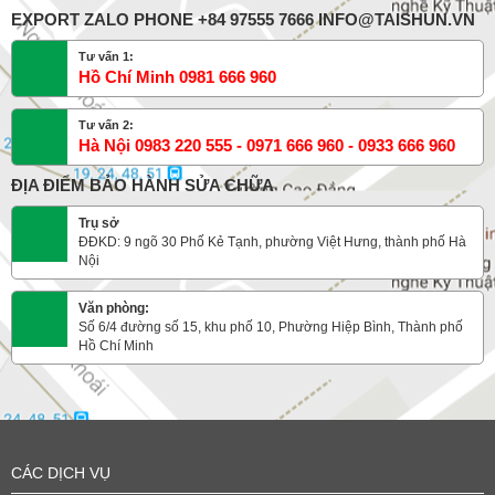
EXPORT ZALO PHONE +84 97555 7666 INFO@TAISHUN.VN
Tư vấn 1:
Hồ Chí Minh 0981 666 960
Tư vấn 2:
Hà Nội 0983 220 555 - 0971 666 960 - 0933 666 960
ĐỊA ĐIỂM BẢO HÀNH SỬA CHỮA
Trụ sở
ĐĐKD: 9 ngõ 30 Phố Kẻ Tạnh, phường Việt Hưng, thành phố Hà
Nội
Văn phòng:
Số 6/4 đường số 15, khu phố 10, Phường Hiệp Bình, Thành phố
Hồ Chí Minh
CÁC DỊCH VỤ