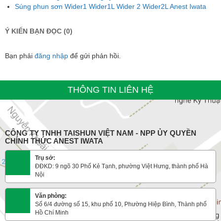
Súng phun sơn Wider1 Wider1L Wider 2 Wider2L Anest Iwata
Ý KIẾN BẠN ĐỌC (0)
Bạn phải
đăng nhập
để gửi phản hồi.
THÔNG TIN LIÊN HỆ
CÔNG TY TNHH TAISHUN VIỆT NAM - NPP ỦY QUYỀN
CHÍNH THỨC ANEST IWATA
Trụ sở:
ĐĐKD: 9 ngõ 30 Phố Kẻ Tạnh, phường Việt Hưng, thành phố Hà
Nội
Văn phòng:
Số 6/4 đường số 15, khu phố 10, Phường Hiệp Bình, Thành phố
Hồ Chí Minh