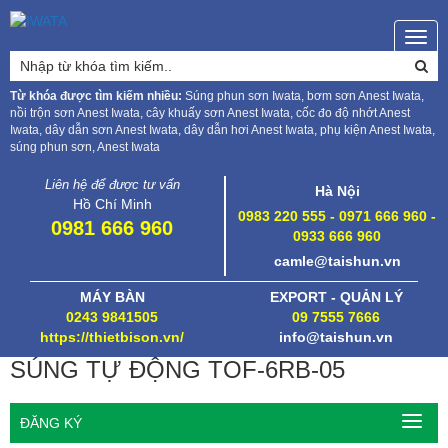
Togg
navig
Từ khóa được tìm kiếm nhiều:
Súng phun sơn Iwata, bơm sơn Anest Iwata,
nồi trộn sơn Anest Iwata, cây khuấy sơn Anest Iwata, cốc đo độ nhớt Anest
Iwata, dây dẫn sơn Anest Iwata, dây dẫn hơi Anest Iwata, phụ kiện Anest Iwata,
súng phun sơn, Anest Iwata
Liên hệ để được tư vấn
Hà Nội
Hồ Chí Minh
0983 220 555 - 0971 666 960 -
0981 666 960
0933 666 960
camle@taishun.vn
MÁY BÀN
EXPORT - QUẢN LÝ
0243 9841505
09 7555 7666
https://thietbison.vn/
info@taishun.vn
SÚNG TỰ ĐỘNG TOF-6RB-05
ĐĂNG KÝ