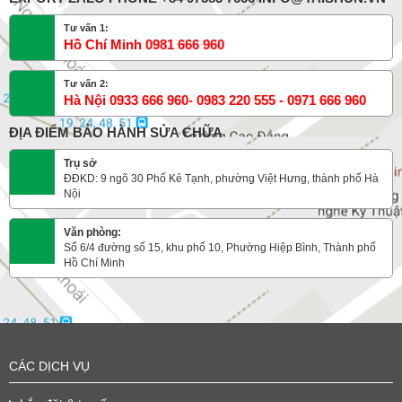
Tư vấn 1:
Hồ Chí Minh 0981 666 960
Tư vấn 2:
Hà Nội 0933 666 960- 0983 220 555 - 0971 666 960
ĐỊA ĐIỂM BẢO HÀNH SỬA CHỮA
Trụ sở
ĐĐKD: 9 ngõ 30 Phố Kẻ Tạnh, phường Việt Hưng, thành phố Hà
Nội
Văn phòng:
Số 6/4 đường số 15, khu phố 10, Phường Hiệp Bình, Thành phố
Hồ Chí Minh
CÁC DỊCH VỤ