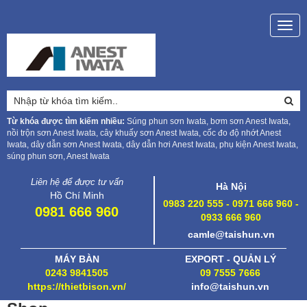
Togg
navig
Từ khóa được tìm kiếm nhiều:
Súng phun sơn Iwata, bơm sơn Anest Iwata,
nồi trộn sơn Anest Iwata, cây khuấy sơn Anest Iwata, cốc đo độ nhớt Anest
Iwata, dây dẫn sơn Anest Iwata, dây dẫn hơi Anest Iwata, phụ kiện Anest Iwata,
súng phun sơn, Anest Iwata
Liên hệ để được tư vấn
Hà Nội
Hồ Chí Minh
0983 220 555 - 0971 666 960 -
0981 666 960
0933 666 960
camle@taishun.vn
MÁY BÀN
EXPORT - QUẢN LÝ
0243 9841505
09 7555 7666
https://thietbison.vn/
info@taishun.vn