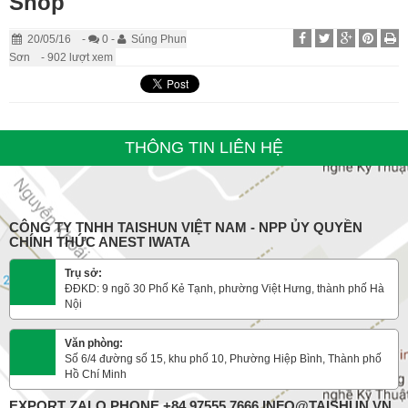
Shop
20/05/16
-
0 -
Súng Phun
Sơn
- 902 lượt xem
THÔNG TIN LIÊN HỆ
CÔNG TY TNHH TAISHUN VIỆT NAM - NPP ỦY QUYỀN
CHÍNH THỨC ANEST IWATA
Trụ sở:
ĐĐKD: 9 ngõ 30 Phố Kẻ Tạnh, phường Việt Hưng, thành phố Hà
Nội
Văn phòng:
Số 6/4 đường số 15, khu phố 10, Phường Hiệp Bình, Thành phố
Hồ Chí Minh
EXPORT ZALO PHONE +84 97555 7666 INFO@TAISHUN.VN