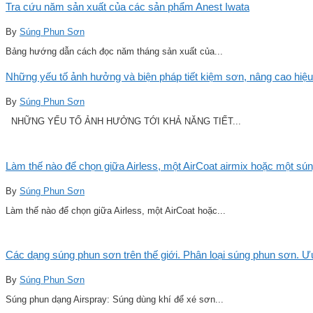
Tra cứu năm sản xuất của các sản phẩm Anest Iwata
By
Súng Phun Sơn
Bảng hướng dẫn cách đọc năm tháng sản xuất của...
Những yếu tố ảnh hưởng và biện pháp tiết kiệm sơn, nâng cao hiệu
By
Súng Phun Sơn
NHỮNG YẾU TỐ ẢNH HƯỞNG TỚI KHẢ NĂNG TIẾT...
Làm thế nào để chọn giữa Airless, một AirCoat airmix hoặc một sú
By
Súng Phun Sơn
Làm thế nào để chọn giữa Airless, một AirCoat hoặc...
Các dạng súng phun sơn trên thế giới. Phân loại súng phun sơn. 
By
Súng Phun Sơn
Súng phun dạng Airspray: Súng dùng khí để xé sơn...