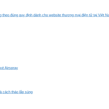
 theo đúng quy định dành cho website thương mại điện tử tại Việt Na
xé Airspray
và cách tháo lắp súng