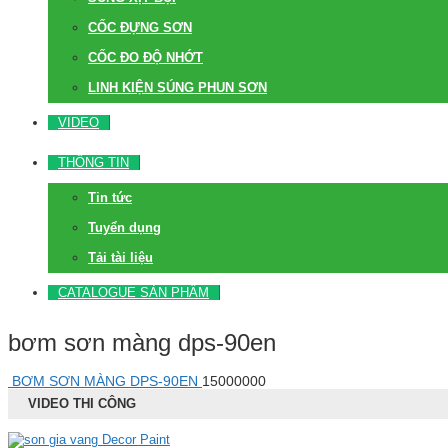
CỐC ĐỰNG SƠN
CỐC ĐO ĐỘ NHỚT
LINH KIỆN SÚNG PHUN SƠN
VIDEO
THÔNG TIN
Tin tức
Tuyển dụng
Tải tài liệu
CATALOGUE SẢN PHẨM
bơm sơn màng dps-90en
BƠM SƠN MÀNG DPS-90EN
15000000
VIDEO THI CÔNG