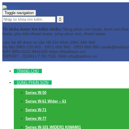
Toggle navigation
Từ khóa được tìm kiếm nhiều:
Súng phun sơn Iwata, bơm sơn Anest 
Iwata, phụ kiện Anest Iwata, súng phun sơn, Anest Iwata
Liên hệ để được tư vấn
Hồ Chí Minh
0981 666 960
Hà Nội
0983 220 555 - 0971 666 960 - 0933 666 960
camle@taishun
MÁY BÀN
0243 9841505 https://thietbison.vn/
EXPORT - QUẢN LÝ
09 7555 7666
info@taishun.vn
TRANG CHỦ
SÚNG PHUN SƠN
Series W-50
Series W-61 Wider – 61
Series W-71
Series W-77
Series W-101 WIDER1 KIWAMI1