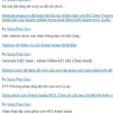
Độ xoè (độ rộng vệt sơn) và độ mịn (kích...
Website iwata.vn đã hoàn tất thủ tục thông báo với Bộ Công Thương
pháp luật của doanh nghiệp trong hoạt động kinh doanh trực tuyến.
By
Súng Phun Sơn
Việc website được xác nhận thông báo với Bộ Công...
Taishun tới thăm trụ sở Anest Iwata Nhật Bản
By
Súng Phun Sơn
TAISHUN VIỆT NAM – HÀNH TRÌNH KẾT NỐI CÔNG NGHỆ...
Những cách để tăng độ mịn của sơn áp dụng với súng dùng khí để 
By
Súng Phun Sơn
STT Phương pháp tăng độ mịn của sơn Lý do...
Súng phun sơn Anest Iwata W71. Chia sẻ cấu tạo chi tiết linh kiện 
By
Súng Phun Sơn
Video tháo lắp súng phun sơn W71 Anest Iwata: