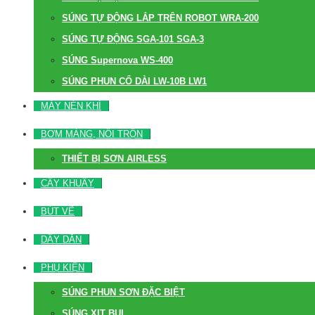
SÚNG TỰ ĐỘNG LẮP TRÊN ROBOT WRA-200
SÚNG TỰ ĐỘNG SGA-101 SGA-3
SÚNG Supernova WS-400
SÚNG PHUN CỔ DÀI LW-10B LW1
MÁY NÉN KHÍ
BƠM MÀNG, NỒI TRỘN
THIẾT BỊ SƠN AIRLESS
CÂY KHUẤY
BÚT VẼ
DÂY DẪN
PHỤ KIỆN
SÚNG PHUN SƠN ĐẶC BIỆT
SÚNG XỊT BỤI