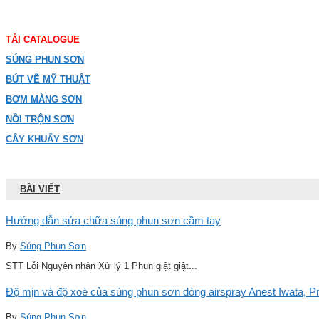
TẢI CATALOGUE
SÚNG PHUN SƠN
BÚT VẼ MỸ THUẬT
BƠM MÀNG SƠN
NỒI TRỘN SƠN
CÂY KHUẤY SƠN
BÀI VIẾT
Hướng dẫn sửa chữa súng phun sơn cầm tay
By
Súng Phun Sơn
STT Lỗi Nguyên nhân Xử lý 1 Phun giật giật...
Độ mịn và độ xoè của súng phun sơn dòng airspray Anest Iwata, Pro
By
Súng Phun Sơn