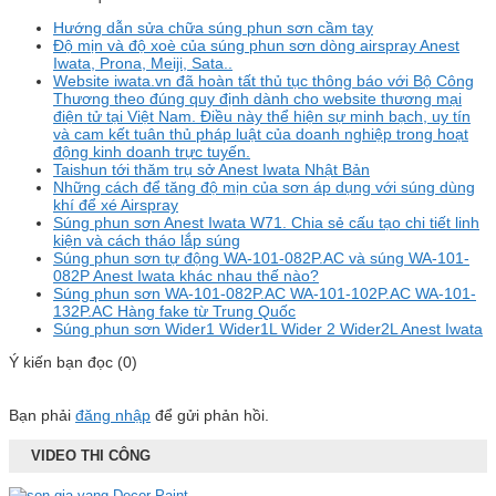
Hướng dẫn sửa chữa súng phun sơn cầm tay
Độ mịn và độ xoè của súng phun sơn dòng airspray Anest
Iwata, Prona, Meiji, Sata..
Website iwata.vn đã hoàn tất thủ tục thông báo với Bộ Công
Thương theo đúng quy định dành cho website thương mại
điện tử tại Việt Nam. Điều này thể hiện sự minh bạch, uy tín
và cam kết tuân thủ pháp luật của doanh nghiệp trong hoạt
động kinh doanh trực tuyến.
Taishun tới thăm trụ sở Anest Iwata Nhật Bản
Những cách để tăng độ mịn của sơn áp dụng với súng dùng
khí để xé Airspray
Súng phun sơn Anest Iwata W71. Chia sẻ cấu tạo chi tiết linh
kiện và cách tháo lắp súng
Súng phun sơn tự động WA-101-082P.AC và súng WA-101-
082P Anest Iwata khác nhau thế nào?
Súng phun sơn WA-101-082P.AC WA-101-102P.AC WA-101-
132P.AC Hàng fake từ Trung Quốc
Súng phun sơn Wider1 Wider1L Wider 2 Wider2L Anest Iwata
Ý kiến bạn đọc (0)
Bạn phải
đăng nhập
để gửi phản hồi.
VIDEO THI CÔNG