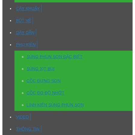
CÂY KHUẤY
BÚT VẼ
DÂY DẪN
PHỤ KIỆN
SÚNG PHUN SƠN ĐẶC BIỆT
SÚNG XỊT BỤI
CỐC ĐỰNG SƠN
CỐC ĐO ĐỘ NHỚT
LINH KIỆN SÚNG PHUN SƠN
VIDEO
THÔNG TIN