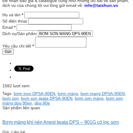
Để nhận báo giá & catalogue cũng như những ưu đãi về sản phẩm,
dịch vụ của chúng tôi vui lòng gửi email về:
info@taishun.vn
Họ và tên
*
Số điện thoại
Email
*
Dịch vụ/Sản phẩm
Yêu cầu chi tiết
*
1582 lượt xem
Tags:
bơm inox DPSA-90EN
,
bơm màng
,
bom mang DPSA-90EN
,
bom son
,
bom son iwata DPSA-90EN
,
bơm sơn màng
,
bơm sơn
màng dps-90en
,
dps-90e
Sản phẩm liên quan
Bơm màng khí nén Anest Iwata DPS – 901G có lọc sơn
Giá: Liên hệ