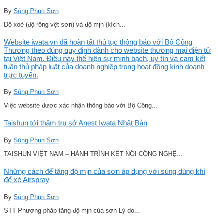
By
Súng Phun Sơn
Độ xoè (độ rộng vệt sơn) và độ mịn (kích...
Website iwata.vn đã hoàn tất thủ tục thông báo với Bộ Công
Thương theo đúng quy định dành cho website thương mại điện tử
tại Việt Nam. Điều này thể hiện sự minh bạch, uy tín và cam kết
tuân thủ pháp luật của doanh nghiệp trong hoạt động kinh doanh
trực tuyến.
By
Súng Phun Sơn
Việc website được xác nhận thông báo với Bộ Công...
Taishun tới thăm trụ sở Anest Iwata Nhật Bản
By
Súng Phun Sơn
TAISHUN VIỆT NAM – HÀNH TRÌNH KẾT NỐI CÔNG NGHỆ...
Những cách để tăng độ mịn của sơn áp dụng với súng dùng khí
để xé Airspray
By
Súng Phun Sơn
STT Phương pháp tăng độ mịn của sơn Lý do...