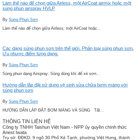
Làm thế nào để chọn giữa Airless, một AirCoat airmix hoặc một
súng phun airspray HVLP
By
Súng Phun Sơn
Làm thế nào để chọn giữa Airless, một AirCoat hoặc...
Các dạng súng phun sơn trên thế giới. Phân loại súng phun sơn.
Ưu nhược điểm từng dạng.
By
Súng Phun Sơn
Súng phun dạng Airspray: Súng dùng khí để xé sơn...
Hướng dẫn lắp đặt sử dụng vệ sinh sửa chữa bơm màng với
súng phun sơn
By
Súng Phun Sơn
HƯỚNG DẪN LẮP ĐẶT BƠM MÀNG VÀ SÚNG Tất...
THÔNG TIN LIÊN HỆ
Công ty TNHH Taishun Việt Nam - NPP ủy quyền chính thức
Anest Iwata
Trụ sở:
ĐĐKD: 9 ngõ 30 Phố Kẻ Tạnh, phường Việt Hưng, thành