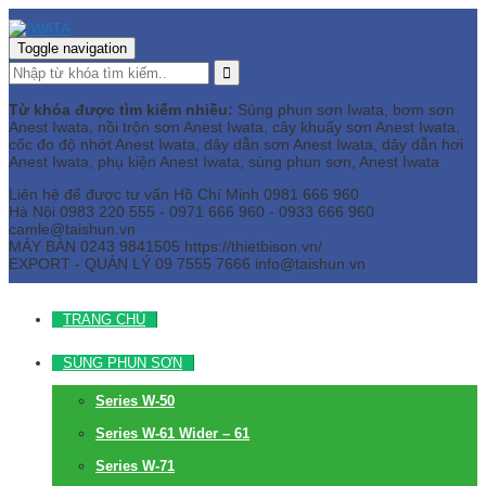
Toggle navigation
Từ khóa được tìm kiếm nhiều:
Súng phun sơn Iwata, bơm sơn
Anest Iwata, nồi trộn sơn Anest Iwata, cây khuấy sơn Anest Iwata,
cốc đo độ nhớt Anest Iwata, dây dẫn sơn Anest Iwata, dây dẫn hơi
Anest Iwata, phụ kiện Anest Iwata, súng phun sơn, Anest Iwata
Liên hệ để được tư vấn
Hồ Chí Minh
0981 666 960
Hà Nội
0983 220 555 - 0971 666 960 - 0933 666 960
camle@taishun.vn
MÁY BÀN
0243 9841505 https://thietbison.vn/
EXPORT - QUẢN LÝ
09 7555 7666
info@taishun.vn
TRANG CHỦ
SÚNG PHUN SƠN
Series W-50
Series W-61 Wider – 61
Series W-71