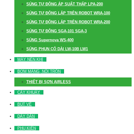
SÚNG TỰ ĐỘNG ÁP SUẤT THẤP LPA-200
SÚNG TỰ ĐỘNG LẮP TRÊN ROBOT WRA-100
SÚNG TỰ ĐỘNG LẮP TRÊN ROBOT WRA-200
SÚNG TỰ ĐỘNG SGA-101 SGA-3
SÚNG Supernova WS-400
SÚNG PHUN CỔ DÀI LW-10B LW1
MÁY NÉN KHÍ
BƠM MÀNG, NỒI TRỘN
THIẾT BỊ SƠN AIRLESS
CÂY KHUẤY
BÚT VẼ
DÂY DẪN
PHỤ KIỆN