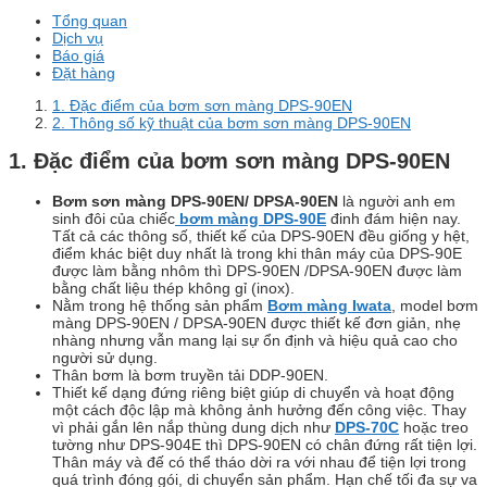
Tổng quan
Dịch vụ
Báo giá
Đặt hàng
1. Đặc điểm của bơm sơn màng DPS-90EN
2. Thông số kỹ thuật của bơm sơn màng DPS-90EN
1. Đặc điểm của bơm sơn màng DPS-90EN
Bơm sơn màng DPS-90EN/ DPSA-90EN
là người anh em
sinh đôi của chiếc
bơm màng DPS-90E
đinh đám hiện nay.
Tất cả các thông số, thiết kế của DPS-90EN đều giống y hệt,
điểm khác biệt duy nhất là trong khi thân máy của DPS-90E
được làm bằng nhôm thì DPS-90EN /DPSA-90EN được làm
bằng chất liệu thép không gỉ (inox).
Nằm trong hệ thống sản phẩm
Bơm màng Iwata
, model bơm
màng DPS-90EN / DPSA-90EN được thiết kế đơn giản, nhẹ
nhàng nhưng vẫn mang lại sự ổn định và hiệu quả cao cho
người sử dụng.
Thân bơm là bơm truyền tải DDP-90EN.
Thiết kế dạng đứng riêng biệt giúp di chuyển và hoạt động
một cách độc lập mà không ảnh hưởng đến công việc. Thay
vì phải gắn lên nắp thùng dung dịch như
DPS-70C
hoặc treo
tường như DPS-904E thì DPS-90EN có chân đứng rất tiện lợi.
Thân máy và đế có thể tháo dời ra với nhau để tiện lợi trong
quá trình đóng gói, di chuyển sản phẩm. Hạn chế tối đa sự va