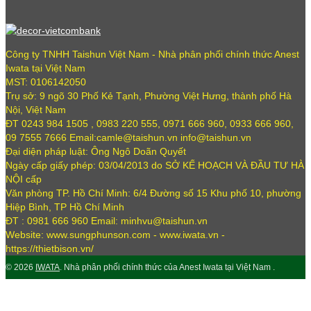
Công ty TNHH Taishun Việt Nam - Nhà phân phối chính thức Anest
Iwata tại Việt Nam
MST: 0106142050
Trụ sở: 9 ngõ 30 Phố Kẻ Tạnh, Phường Việt Hưng, thành phố Hà
Nội, Việt Nam
ĐT 0243 984 1505 , 0983 220 555, 0971 666 960, 0933 666 960,
09 7555 7666 Email:camle@taishun.vn info@taishun.vn
Đại diện pháp luật: Ông Ngô Doãn Quyết
Ngày cấp giấy phép: 03/04/2013 do SỞ KẾ HOẠCH VÀ ĐẦU TƯ HÀ
NỘI cấp
Văn phòng TP. Hồ Chí Minh: 6/4 Đường số 15 Khu phố 10, phường
Hiệp Bình, TP Hồ Chí Minh
ĐT : 0981 666 960 Email: minhvu@taishun.vn
Website: www.sungphunson.com - www.iwata.vn -
https://thietbison.vn/
© 2026
IWATA
. Nhà phân phối chính thức của Anest Iwata tại Việt Nam .