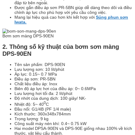
đập từ bên ngoài.
Được gắn điều áp sơn PR-5BN giúp dễ dàng theo dõi và điều
chỉnh áp lực cho phù hợp với yêu cầu công việc.
Mang lại hiệu quả cao hơn khi kết hợp với
Súng phun sơn
Iwata.
Bơm sơn màng DPS-90EN
2. Thông số kỹ thuật của bơm sơn màng
DPS-90EN
Tên sản phẩm: DPS-90EN
Lưu lượng sơn: 10 lít/phút
Áp lực: 0.15~ 0.7 MPa
Điều áp sơn: PR-5BN
Chất liệu điều áp: Inox
Biên độ áp lực hơi của điều áp: 0~ 0.6MPa
Lưu lượng hơi tối đa: 2 lít/phút
Độ nhớt của dung dịch: 100 giây/ NK-
0
Nhiệt độ: 5~ 40
C
Đầu nối: G1/4B (PF 1/4 male)
Kích thước: 360x348x784mm
Trọng lượng: 9 kg
Công suất máy nén khí: 0.4~ 0.75 kW
Hai model DPSA-90EN và DPS-90E giống nhau 100% về kích
thước, vật liệu cấu thành.