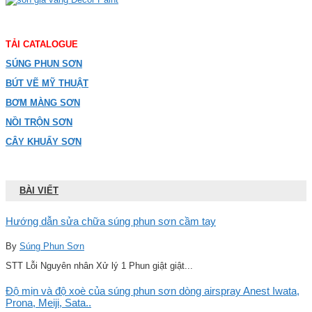
TẢI CATALOGUE
SÚNG PHUN SƠN
BÚT VẼ MỸ THUẬT
BƠM MÀNG SƠN
NỒI TRỘN SƠN
CÂY KHUẤY SƠN
BÀI VIẾT
Hướng dẫn sửa chữa súng phun sơn cầm tay
By
Súng Phun Sơn
STT Lỗi Nguyên nhân Xử lý 1 Phun giật giật...
Độ mịn và độ xoè của súng phun sơn dòng airspray Anest Iwata,
Prona, Meiji, Sata..