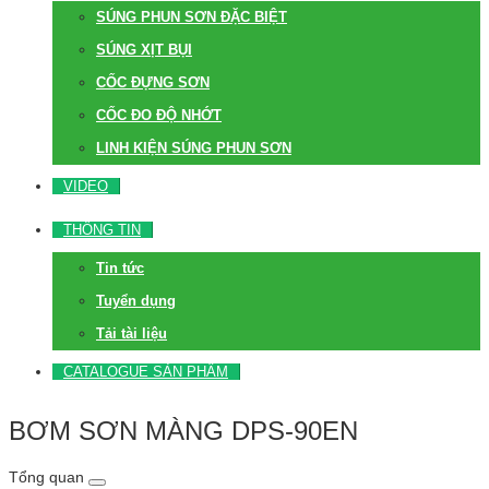
SÚNG PHUN SƠN ĐẶC BIỆT
SÚNG XỊT BỤI
CỐC ĐỰNG SƠN
CỐC ĐO ĐỘ NHỚT
LINH KIỆN SÚNG PHUN SƠN
VIDEO
THÔNG TIN
Tin tức
Tuyển dụng
Tải tài liệu
CATALOGUE SẢN PHẨM
BƠM SƠN MÀNG DPS-90EN
Tổng quan