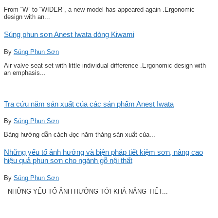
From “W” to “WIDER”, a new model has appeared again .Ergonomic
design with an...
Súng phun sơn Anest Iwata dòng Kiwami
By
Súng Phun Sơn
Air valve seat set with little individual difference .Ergonomic design with
an emphasis...
Tra cứu năm sản xuất của các sản phẩm Anest Iwata
By
Súng Phun Sơn
Bảng hướng dẫn cách đọc năm tháng sản xuất của...
Những yếu tố ảnh hưởng và biện pháp tiết kiệm sơn, nâng cao
hiệu quả phun sơn cho ngành gỗ nội thất
By
Súng Phun Sơn
NHỮNG YẾU TỐ ẢNH HƯỞNG TỚI KHẢ NĂNG TIẾT...