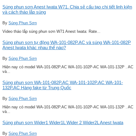
Súng phun sơn Anest Iwata W71. Chia sẻ cấu tạo chi tiết linh kiện
và cách tháo lắp súng
By
Súng Phun Sơn
Video tháo lắp súng phun sơn W71 Anest Iwata: Rate...
Súng phun sơn tự động WA-101-082P.AC và súng WA-101-082P
Anest Iwata khác nhau thế nào?
By
Súng Phun Sơn
Hiện nay có model WA-101-082P.AC WA-101-102P-AC WA-101-132P . AC
và...
Súng phun sơn WA-101-082P.AC WA-101-102P.AC WA-101-
132P.AC Hàng fake từ Trung Quốc
By
Súng Phun Sơn
Hiện nay có model WA-101-082P.AC WA-101-102P-AC WA-101-132P . AC
và...
Súng phun sơn Wider1 Wider1L Wider 2 Wider2L Anest Iwata
By
Súng Phun Sơn