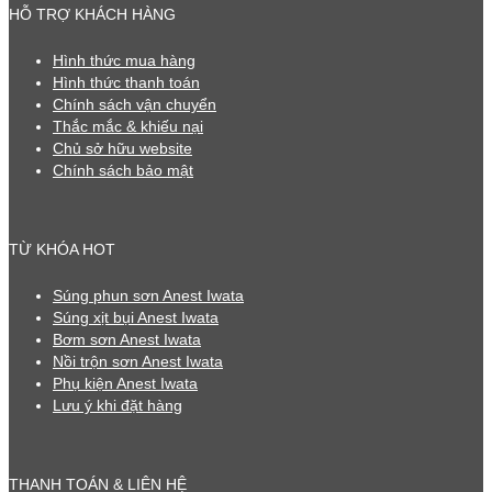
HỖ TRỢ KHÁCH HÀNG
Hình thức mua hàng
Hình thức thanh toán
Chính sách vận chuyển
Thắc mắc & khiếu nại
Chủ sở hữu website
Chính sách bảo mật
TỪ KHÓA HOT
Súng phun sơn Anest Iwata
Súng xịt bụi Anest Iwata
Bơm sơn Anest Iwata
Nồi trộn sơn Anest Iwata
Phụ kiện Anest Iwata
Lưu ý khi đặt hàng
THANH TOÁN & LIÊN HỆ