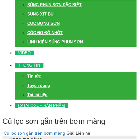
SÚNG PHUN SƠN ĐẶC BIỆT
SÚNG XỊT BỤI
CỐC ĐỰNG SƠN
CỐC ĐO ĐỘ NHỚT
LINH KIỆN SÚNG PHUN SƠN
VIDEO
THÔNG TIN
Tin tức
Tuyển dụng
Tải tài liệu
CATALOGUE SẢN PHẨM
Củ lọc sơn gắn trên bơm màng
Củ lọc sơn gắn trên bơm màng
Giá: Liên hệ