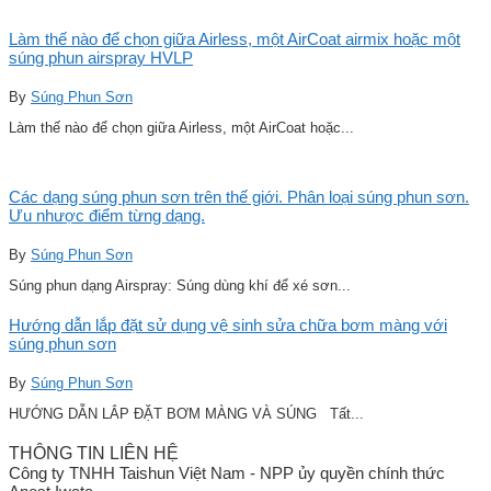
Làm thế nào để chọn giữa Airless, một AirCoat airmix hoặc một
súng phun airspray HVLP
By
Súng Phun Sơn
Làm thế nào để chọn giữa Airless, một AirCoat hoặc...
Các dạng súng phun sơn trên thế giới. Phân loại súng phun sơn.
Ưu nhược điểm từng dạng.
By
Súng Phun Sơn
Súng phun dạng Airspray: Súng dùng khí để xé sơn...
Hướng dẫn lắp đặt sử dụng vệ sinh sửa chữa bơm màng với
súng phun sơn
By
Súng Phun Sơn
HƯỚNG DẪN LẮP ĐẶT BƠM MÀNG VÀ SÚNG Tất...
THÔNG TIN LIÊN HỆ
Công ty TNHH Taishun Việt Nam - NPP ủy quyền chính thức