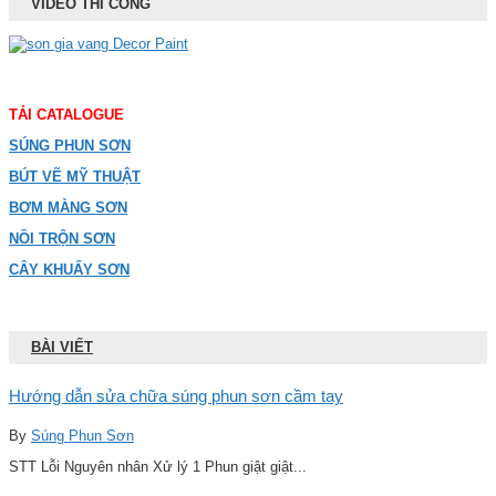
VIDEO THI CÔNG
TẢI CATALOGUE
SÚNG PHUN SƠN
BÚT VẼ MỸ THUẬT
BƠM MÀNG SƠN
NỒI TRỘN SƠN
CÂY KHUẤY SƠN
BÀI VIẾT
Hướng dẫn sửa chữa súng phun sơn cầm tay
By
Súng Phun Sơn
STT Lỗi Nguyên nhân Xử lý 1 Phun giật giật...