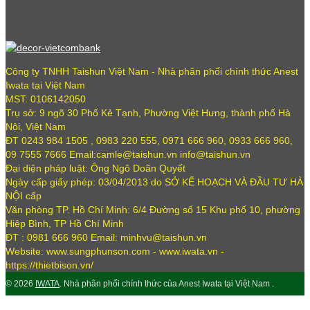
Công ty TNHH Taishun Việt Nam - Nhà phân phối chính thức Anest
Iwata tại Việt Nam
MST: 0106142050
Trụ sở: 9 ngõ 30 Phố Kẻ Tạnh, Phường Việt Hưng, thành phố Hà
Nội, Việt Nam
ĐT 0243 984 1505 , 0983 220 555, 0971 666 960, 0933 666 960,
09 7555 7666 Email:camle@taishun.vn info@taishun.vn
Đại diện pháp luật: Ông Ngô Doãn Quyết
Ngày cấp giấy phép: 03/04/2013 do SỞ KẾ HOẠCH VÀ ĐẦU TƯ HÀ
NỘI cấp
Văn phòng TP. Hồ Chí Minh: 6/4 Đường số 15 Khu phố 10, phường
Hiệp Bình, TP Hồ Chí Minh
ĐT : 0981 666 960 Email: minhvu@taishun.vn
Website: www.sungphunson.com - www.iwata.vn -
https://thietbison.vn/
© 2026
IWATA
. Nhà phân phối chính thức của Anest Iwata tại Việt Nam .