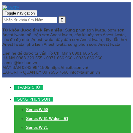
Toggle navigation
Từ khóa được tìm kiếm nhiều:
Súng phun sơn Iwata, bơm sơn
Anest Iwata, nồi trộn sơn Anest Iwata, cây khuấy sơn Anest Iwata,
cốc đo độ nhớt Anest Iwata, dây dẫn sơn Anest Iwata, dây dẫn hơi
Anest Iwata, phụ kiện Anest Iwata, súng phun sơn, Anest Iwata
Liên hệ để được tư vấn
Hồ Chí Minh
0981 666 960
Hà Nội
0983 220 555 - 0971 666 960 - 0933 666 960
camle@taishun.vn
MÁY BÀN
0243 9841505 https://thietbison.vn/
EXPORT - QUẢN LÝ
09 7555 7666
info@taishun.vn
TRANG CHỦ
SÚNG PHUN SƠN
Series W-50
Series W-61 Wider – 61
Series W-71