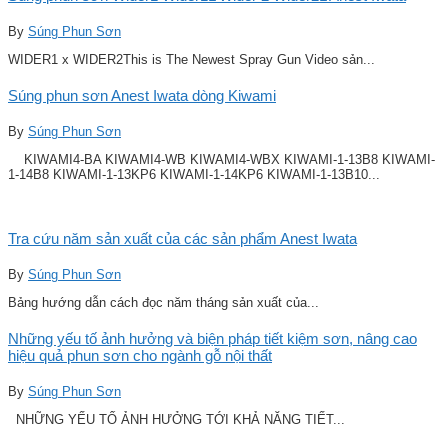
By
Súng Phun Sơn
WIDER1 x WIDER2This is The Newest Spray Gun Video sản...
Súng phun sơn Anest Iwata dòng Kiwami
By
Súng Phun Sơn
KIWAMI4-BA KIWAMI4-WB KIWAMI4-WBX KIWAMI-1-13B8 KIWAMI-
1-14B8 KIWAMI-1-13KP6 KIWAMI-1-14KP6 KIWAMI-1-13B10...
Tra cứu năm sản xuất của các sản phẩm Anest Iwata
By
Súng Phun Sơn
Bảng hướng dẫn cách đọc năm tháng sản xuất của...
Những yếu tố ảnh hưởng và biện pháp tiết kiệm sơn, nâng cao
hiệu quả phun sơn cho ngành gỗ nội thất
By
Súng Phun Sơn
NHỮNG YẾU TỐ ẢNH HƯỞNG TỚI KHẢ NĂNG TIẾT...