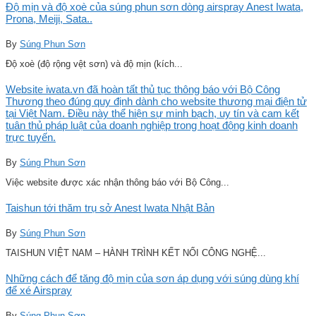
Độ mịn và độ xoè của súng phun sơn dòng airspray Anest Iwata,
Prona, Meiji, Sata..
By
Súng Phun Sơn
Độ xoè (độ rộng vệt sơn) và độ mịn (kích...
Website iwata.vn đã hoàn tất thủ tục thông báo với Bộ Công
Thương theo đúng quy định dành cho website thương mại điện tử
tại Việt Nam. Điều này thể hiện sự minh bạch, uy tín và cam kết
tuân thủ pháp luật của doanh nghiệp trong hoạt động kinh doanh
trực tuyến.
By
Súng Phun Sơn
Việc website được xác nhận thông báo với Bộ Công...
Taishun tới thăm trụ sở Anest Iwata Nhật Bản
By
Súng Phun Sơn
TAISHUN VIỆT NAM – HÀNH TRÌNH KẾT NỐI CÔNG NGHỆ...
Những cách để tăng độ mịn của sơn áp dụng với súng dùng khí
để xé Airspray
By
Súng Phun Sơn