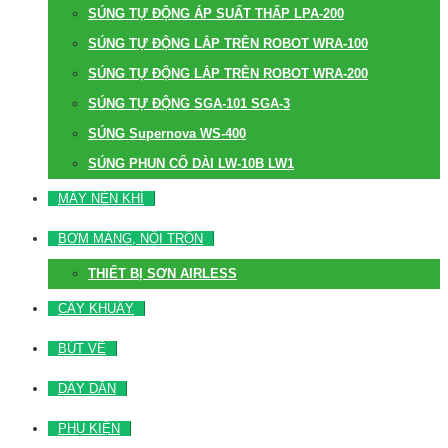
SÚNG TỰ ĐỘNG ÁP SUẤT THẤP LPA-200
SÚNG TỰ ĐỘNG LẮP TRÊN ROBOT WRA-100
SÚNG TỰ ĐỘNG LẮP TRÊN ROBOT WRA-200
SÚNG TỰ ĐỘNG SGA-101 SGA-3
SÚNG Supernova WS-400
SÚNG PHUN CỔ DÀI LW-10B LW1
MÁY NÉN KHÍ
BƠM MÀNG, NỒI TRỘN
THIẾT BỊ SƠN AIRLESS
CÂY KHUẤY
BÚT VẼ
DÂY DẪN
PHỤ KIỆN