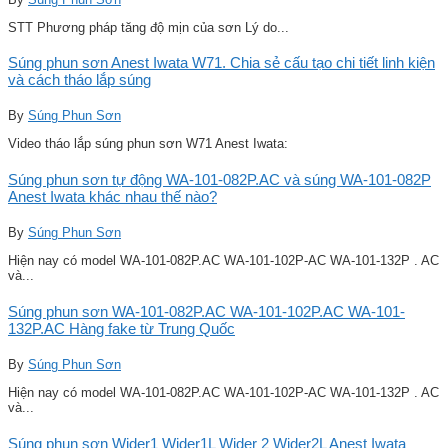
STT Phương pháp tăng độ mịn của sơn Lý do...
Súng phun sơn Anest Iwata W71. Chia sẻ cấu tạo chi tiết linh kiện
và cách tháo lắp súng
By
Súng Phun Sơn
Video tháo lắp súng phun sơn W71 Anest Iwata:
Súng phun sơn tự động WA-101-082P.AC và súng WA-101-082P
Anest Iwata khác nhau thế nào?
By
Súng Phun Sơn
Hiện nay có model WA-101-082P.AC WA-101-102P-AC WA-101-132P . AC
và...
Súng phun sơn WA-101-082P.AC WA-101-102P.AC WA-101-
132P.AC Hàng fake từ Trung Quốc
By
Súng Phun Sơn
Hiện nay có model WA-101-082P.AC WA-101-102P-AC WA-101-132P . AC
và...
Súng phun sơn Wider1 Wider1L Wider 2 Wider2L Anest Iwata