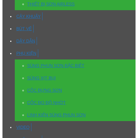
THIẾT BỊ SƠN AIRLESS
CÂY KHUẤY
BÚT VẼ
DÂY DẪN
PHỤ KIỆN
SÚNG PHUN SƠN ĐẶC BIỆT
SÚNG XỊT BỤI
CỐC ĐỰNG SƠN
CỐC ĐO ĐỘ NHỚT
LINH KIỆN SÚNG PHUN SƠN
VIDEO