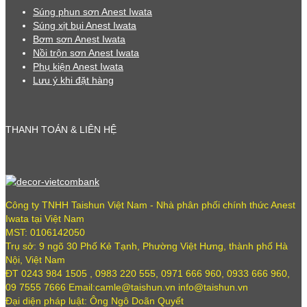
Súng phun sơn Anest Iwata
Súng xịt bụi Anest Iwata
Bơm sơn Anest Iwata
Nồi trộn sơn Anest Iwata
Phụ kiện Anest Iwata
Lưu ý khi đặt hàng
THANH TOÁN & LIÊN HỆ
Công ty TNHH Taishun Việt Nam - Nhà phân phối chính thức Anest
Iwata tại Việt Nam
MST: 0106142050
Trụ sở: 9 ngõ 30 Phố Kẻ Tạnh, Phường Việt Hưng, thành phố Hà
Nội, Việt Nam
ĐT 0243 984 1505 , 0983 220 555, 0971 666 960, 0933 666 960,
09 7555 7666 Email:camle@taishun.vn info@taishun.vn
Đại diện pháp luật: Ông Ngô Doãn Quyết