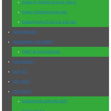
SÚNG TỰ ĐỘNG SGA-101 SGA-3
SÚNG SUPERNOVA WS-400
SÚNG PHUN CỔ DÀI LW-10B LW1
MÁY NÉN KHÍ
BƠM MÀNG, NỒI TRỘN
THIẾT BỊ SƠN AIRLESS
CÂY KHUẤY
BÚT VẼ
DÂY DẪN
PHỤ KIỆN
SÚNG PHUN SƠN ĐẶC BIỆT