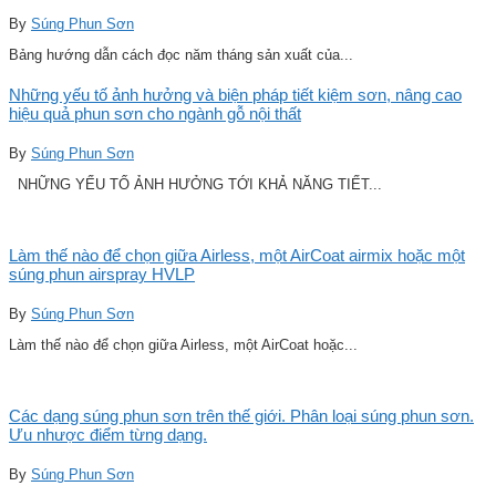
By
Súng Phun Sơn
Bảng hướng dẫn cách đọc năm tháng sản xuất của...
Những yếu tố ảnh hưởng và biện pháp tiết kiệm sơn, nâng cao
hiệu quả phun sơn cho ngành gỗ nội thất
By
Súng Phun Sơn
NHỮNG YẾU TỐ ẢNH HƯỞNG TỚI KHẢ NĂNG TIẾT...
Làm thế nào để chọn giữa Airless, một AirCoat airmix hoặc một
súng phun airspray HVLP
By
Súng Phun Sơn
Làm thế nào để chọn giữa Airless, một AirCoat hoặc...
Các dạng súng phun sơn trên thế giới. Phân loại súng phun sơn.
Ưu nhược điểm từng dạng.
By
Súng Phun Sơn