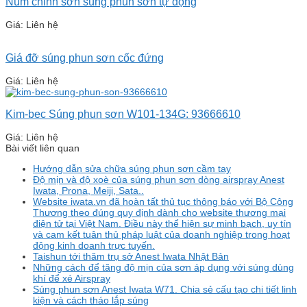
Núm chỉnh sơn súng phun sơn tự động
Giá: Liên hệ
Giá đỡ súng phun sơn cốc đứng
Giá: Liên hệ
Kim-bec Súng phun sơn W101-134G: 93666610
Giá: Liên hệ
Bài viết liên quan
Hướng dẫn sửa chữa súng phun sơn cầm tay
Độ mịn và độ xoè của súng phun sơn dòng airspray Anest
Iwata, Prona, Meiji, Sata..
Website iwata.vn đã hoàn tất thủ tục thông báo với Bộ Công
Thương theo đúng quy định dành cho website thương mại
điện tử tại Việt Nam. Điều này thể hiện sự minh bạch, uy tín
và cam kết tuân thủ pháp luật của doanh nghiệp trong hoạt
động kinh doanh trực tuyến.
Taishun tới thăm trụ sở Anest Iwata Nhật Bản
Những cách để tăng độ mịn của sơn áp dụng với súng dùng
khí để xé Airspray
Súng phun sơn Anest Iwata W71. Chia sẻ cấu tạo chi tiết linh
kiện và cách tháo lắp súng