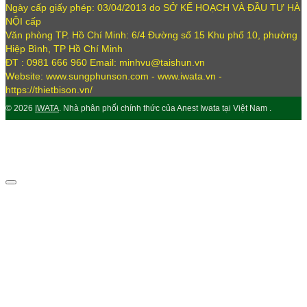
Ngày cấp giấy phép: 03/04/2013 do SỞ KẾ HOẠCH VÀ ĐẦU TƯ HÀ
NỘI cấp
Văn phòng TP. Hồ Chí Minh: 6/4 Đường số 15 Khu phố 10, phường
Hiệp Bình, TP Hồ Chí Minh
ĐT : 0981 666 960 Email: minhvu@taishun.vn
Website: www.sungphunson.com - www.iwata.vn -
https://thietbison.vn/
© 2026
IWATA
. Nhà phân phối chính thức của Anest Iwata tại Việt Nam .