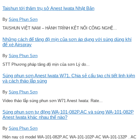
Taishun tới thăm trụ sở Anest Iwata Nhật Bản
By
Súng Phun Sơn
TAISHUN VIỆT NAM – HÀNH TRÌNH KẾT NỐI CÔNG NGHỆ...
Những cách để tăng độ mịn của sơn áp dụng với súng dùng khí
để xé Airspray
By
Súng Phun Sơn
STT Phương pháp tăng độ mịn của sơn Lý do...
Súng phun sơn Anest Iwata W71. Chia sẻ cấu tạo chi tiết linh kiện
và cách tháo lắp súng
By
Súng Phun Sơn
Video tháo lắp súng phun sơn W71 Anest Iwata: Rate...
Súng phun sơn tự động WA-101-082P.AC và súng WA-101-082P
Anest Iwata khác nhau thế nào?
By
Súng Phun Sơn
Hiện nay có model WA-101-082P.AC WA-101-102P-AC WA-101-132P . AC