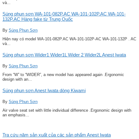
và...
Súng phun sơn WA-101-082P.AC WA-101-102P.AC WA-101-
132P.AC Hàng fake từ Trung Quốc
By
Súng Phun Sơn
Hiện nay có model WA-101-082P.AC WA-101-102P-AC WA-101-132P . AC
và...
Súng phun sơn Wider1 Wider1L Wider 2 Wider2L Anest Iwata
By
Súng Phun Sơn
From “W” to “WIDER”, a new model has appeared again .Ergonomic
design with an...
Súng phun sơn Anest Iwata dòng Kiwami
By
Súng Phun Sơn
Air valve seat set with little individual difference .Ergonomic design with
an emphasis...
Tra cứu năm sản xuất của các sản phẩm Anest Iwata