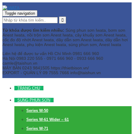
Toggle navigation
Từ khóa được tìm kiếm nhiều:
Súng phun sơn Iwata, bơm sơn
Anest Iwata, nồi trộn sơn Anest Iwata, cây khuấy sơn Anest Iwata,
cốc đo độ nhớt Anest Iwata, dây dẫn sơn Anest Iwata, dây dẫn hơi
Anest Iwata, phụ kiện Anest Iwata, súng phun sơn, Anest Iwata
Liên hệ để được tư vấn
Hồ Chí Minh
0981 666 960
Hà Nội
0983 220 555 - 0971 666 960 - 0933 666 960
camle@taishun.vn
MÁY BÀN
0243 9841505 https://thietbison.vn/
EXPORT - QUẢN LÝ
09 7555 7666
info@taishun.vn
TRANG CHỦ
SÚNG PHUN SƠN
Series W-50
Series W-61 Wider – 61
Series W-71