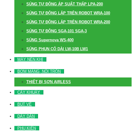
SÚNG TỰ ĐỘNG ÁP SUẤT THẤP LPA-200
SÚNG TỰ ĐỘNG LẮP TRÊN ROBOT WRA-100
SÚNG TỰ ĐỘNG LẮP TRÊN ROBOT WRA-200
SÚNG TỰ ĐỘNG SGA-101 SGA-3
SÚNG Supernova WS-400
SÚNG PHUN CỔ DÀI LW-10B LW1
MÁY NÉN KHÍ
BƠM MÀNG, NỒI TRỘN
THIẾT BỊ SƠN AIRLESS
CÂY KHUẤY
BÚT VẼ
DÂY DẪN
PHỤ KIỆN