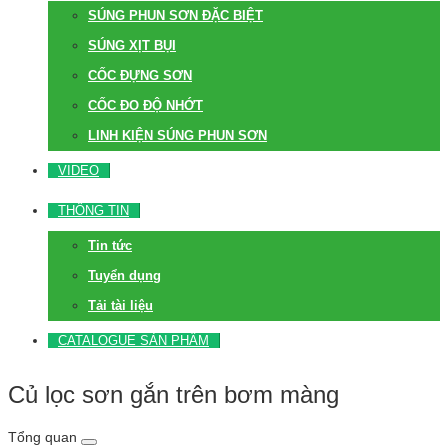
SÚNG PHUN SƠN ĐẶC BIỆT
SÚNG XỊT BỤI
CỐC ĐỰNG SƠN
CỐC ĐO ĐỘ NHỚT
LINH KIỆN SÚNG PHUN SƠN
VIDEO
THÔNG TIN
Tin tức
Tuyển dụng
Tải tài liệu
CATALOGUE SẢN PHẨM
Củ lọc sơn gắn trên bơm màng
Tổng quan