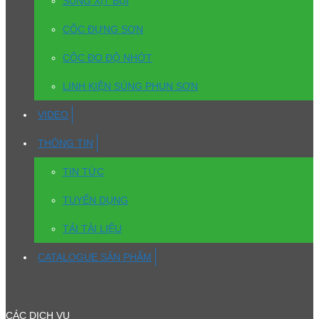
SÚNG XỊT BỤI
CỐC ĐỰNG SƠN
CỐC ĐO ĐỘ NHỚT
LINH KIỆN SÚNG PHUN SƠN
VIDEO
THÔNG TIN
TIN TỨC
TUYỂN DỤNG
TẢI TÀI LIỆU
CATALOGUE SẢN PHẨM
CÁC DỊCH VỤ