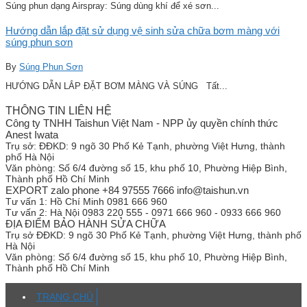
Súng phun dạng Airspray: Súng dùng khí để xé sơn...
Hướng dẫn lắp đặt sử dụng vệ sinh sửa chữa bơm màng với
súng phun sơn
By
Súng Phun Sơn
HƯỚNG DẪN LẮP ĐẶT BƠM MÀNG VÀ SÚNG Tất...
THÔNG TIN LIÊN HỆ
Công ty TNHH Taishun Việt Nam - NPP ủy quyền chính thức
Anest Iwata
Trụ sở:
ĐĐKD: 9 ngõ 30 Phố Kẻ Tạnh, phường Việt Hưng, thành
phố Hà Nội
Văn phòng:
Số 6/4 đường số 15, khu phố 10, Phường Hiệp Bình,
Thành phố Hồ Chí Minh
EXPORT zalo phone +84 97555 7666 info@taishun.vn
Tư vấn 1:
Hồ Chí Minh 0981 666 960
Tư vấn 2:
Hà Nội 0983 220 555 - 0971 666 960 - 0933 666 960
ĐỊA ĐIỂM BẢO HÀNH SỬA CHỮA
Trụ sở
ĐĐKD: 9 ngõ 30 Phố Kẻ Tạnh, phường Việt Hưng, thành phố
Hà Nội
Văn phòng:
Số 6/4 đường số 15, khu phố 10, Phường Hiệp Bình,
Thành phố Hồ Chí Minh
TRANG CHỦ