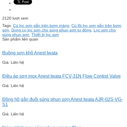
2120 lượt xem
Tags:
Củ lọc sơn gắn trên bơm màng
,
Củ lõi lọc sơn gắn trên bơm
sơn
,
Dụng cụ lọc sơn cho súng phun sơn tự đông
,
Lọc sơn cho
súng phun sơn
,
Thiết bị lọc sơn
Sản phẩm liên quan
Buồng sơn khô Anest Iwata
Giá: Liên hệ
Điều áp sơn inox Anest Iwata FCV-31N Flow Control Valve
Giá: Liên hệ
Đồng hồ gắn đuôi súng phun sơn Anest Iwata AJR-02S-VG-
S1
Giá: Liên hệ