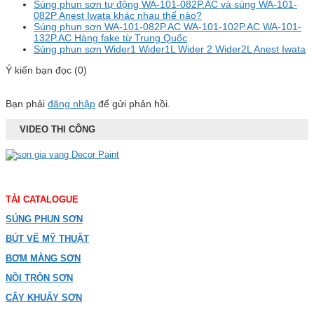
Súng phun sơn tự động WA-101-082P.AC và súng WA-101-
082P Anest Iwata khác nhau thế nào?
Súng phun sơn WA-101-082P.AC WA-101-102P.AC WA-101-
132P.AC Hàng fake từ Trung Quốc
Súng phun sơn Wider1 Wider1L Wider 2 Wider2L Anest Iwata
Ý kiến bạn đọc (0)
Bạn phải
đăng nhập
để gửi phản hồi.
VIDEO THI CÔNG
TẢI CATALOGUE
SÚNG PHUN SƠN
BÚT VẼ MỸ THUẬT
BƠM MÀNG SƠN
NỒI TRỘN SƠN
CÂY KHUẤY SƠN