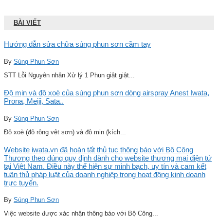
BÀI VIẾT
Hướng dẫn sửa chữa súng phun sơn cầm tay
By
Súng Phun Sơn
STT Lỗi Nguyên nhân Xử lý 1 Phun giật giật...
Độ mịn và độ xoè của súng phun sơn dòng airspray Anest Iwata,
Prona, Meiji, Sata..
By
Súng Phun Sơn
Độ xoè (độ rộng vệt sơn) và độ mịn (kích...
Website iwata.vn đã hoàn tất thủ tục thông báo với Bộ Công
Thương theo đúng quy định dành cho website thương mại điện tử
tại Việt Nam. Điều này thể hiện sự minh bạch, uy tín và cam kết
tuân thủ pháp luật của doanh nghiệp trong hoạt động kinh doanh
trực tuyến.
By
Súng Phun Sơn
Việc website được xác nhận thông báo với Bộ Công...