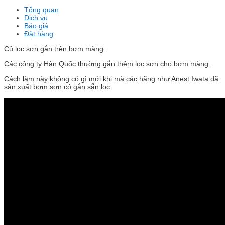
Tổng quan
Dịch vụ
Báo giá
Đặt hàng
Củ lọc sơn gắn trên bơm màng.
Các công ty Hàn Quốc thường gắn thêm lọc sơn cho bơm màng.
Cách làm này không có gì mới khi mà các hãng như Anest Iwata đã
sản xuất bơm sơn có gắn sẵn lọc