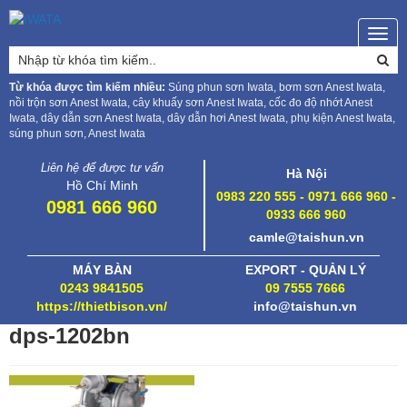
Togg
navig
Từ khóa được tìm kiếm nhiều:
Súng phun sơn Iwata, bơm sơn Anest Iwata,
nồi trộn sơn Anest Iwata, cây khuấy sơn Anest Iwata, cốc đo độ nhớt Anest
Iwata, dây dẫn sơn Anest Iwata, dây dẫn hơi Anest Iwata, phụ kiện Anest Iwata,
súng phun sơn, Anest Iwata
Liên hệ để được tư vấn
Hà Nội
Hồ Chí Minh
0983 220 555 - 0971 666 960 -
0981 666 960
0933 666 960
camle@taishun.vn
MÁY BÀN
EXPORT - QUẢN LÝ
0243 9841505
09 7555 7666
https://thietbison.vn/
info@taishun.vn
dps-1202bn