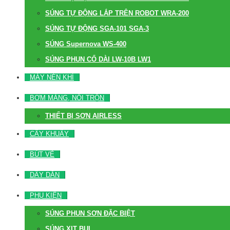
SÚNG TỰ ĐỘNG LẮP TRÊN ROBOT WRA-200
SÚNG TỰ ĐỘNG SGA-101 SGA-3
SÚNG Supernova WS-400
SÚNG PHUN CỔ DÀI LW-10B LW1
MÁY NÉN KHÍ
BƠM MÀNG, NỒI TRỘN
THIẾT BỊ SƠN AIRLESS
CÂY KHUẤY
BÚT VẼ
DÂY DẪN
PHỤ KIỆN
SÚNG PHUN SƠN ĐẶC BIỆT
SÚNG XỊT BỤI