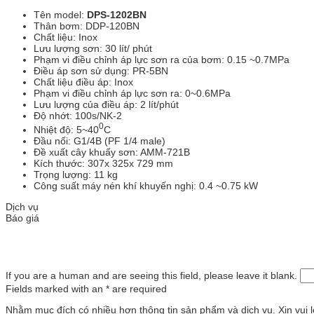
Tên model:
DPS-1202BN
Thân bơm: DDP-120BN
Chất liệu: Inox
Lưu lượng sơn: 30 lít/ phút
Phạm vi điều chỉnh áp lực sơn ra của bơm: 0.15 ~0.7MPa
Điều áp sơn sử dụng: PR-5BN
Chất liệu điều áp: Inox
Phạm vi điều chỉnh áp lực sơn ra: 0~0.6MPa
Lưu lượng của điều áp: 2 lít/phút
Độ nhớt: 100s/NK-2
0
Nhiệt độ: 5~40
C
Đầu nối: G1/4B (PF 1/4 male)
Đề xuất cây khuấy sơn: AMM-721B
Kích thước: 307x 325x 729 mm
Trọng lượng: 11 kg
Công suất máy nén khí khuyến nghị: 0.4 ~0.75 kW
Dịch vụ
Báo giá
If you are a human and are seeing this field, please leave it blank.
Fields marked with an
*
are required
Nhằm mục đích có nhiều hơn thông tin sản phẩm và dịch vụ. Xin vui lò