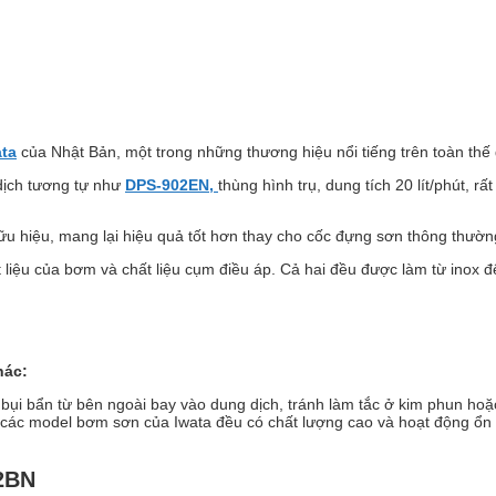
ta
của Nhật Bản, một trong những thương hiệu nổi tiếng trên toàn thế g
dịch tương tự như
DPS-902EN,
thùng hình trụ, dung tích 20 lít/phút, r
ữu hiệu, mang lại hiệu quả tốt hơn thay cho cốc đựng sơn thông thườn
t liệu của bơm và chất liệu cụm điều áp. Cả hai đều được làm từ inox
hác:
 bụi bẩn từ bên ngoài bay vào dung dịch, tránh làm tắc ở kim phun ho
 các model bơm sơn của Iwata đều có chất lượng cao và hoạt động ổn 
2BN