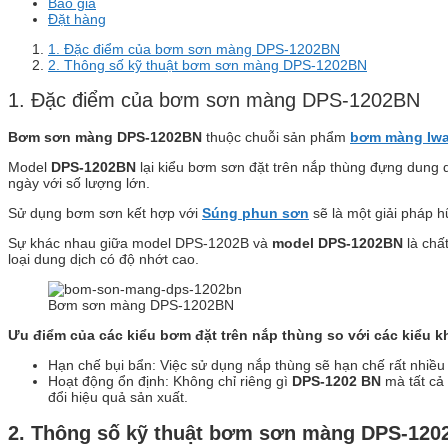
Báo giá
Đặt hàng
1. Đặc điểm của bơm sơn màng DPS-1202BN
2. Thông số kỹ thuật bơm sơn màng DPS-1202BN
1. Đặc điểm của bơm sơn màng DPS-1202BN
Bơm sơn màng DPS-1202BN
thuộc chuỗi sản phẩm
bơm màng Iwa
Model
DPS-1202BN
lại kiểu bơm sơn đặt trên nắp thùng đựng dung 
ngày với số lượng lớn.
Sử dụng bơm sơn kết hợp với
Súng phun sơn
sẽ là một giải pháp h
Sự khác nhau giữa model DPS-1202B và
model DPS-1202BN
là chấ
loại dung dịch có độ nhớt cao.
Bơm sơn màng DPS-1202BN
Ưu điểm của các kiểu bơm đặt trên nắp thùng so với các kiểu k
Hạn chế bụi bẩn: Việc sử dụng nắp thùng sẽ hạn chế rất nhiều
Hoạt động ổn định: Không chỉ riêng gì
DPS-1202 BN
mà tất cả
đổi hiệu quả sản xuất.
2. Thông số kỹ thuật bơm sơn màng DPS-120