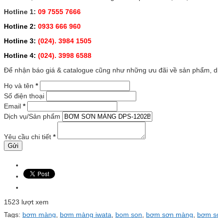
Hotline 1:
09 7555 7666
Hotline 2:
0933 666 960
Hotline 3:
(024). 3984 1505
Hotline 4:
(024). 3998 6588
Để nhận báo giá & catalogue cũng như những ưu đãi về sản phẩm, dịc
Họ và tên
*
Số điện thoại
Email
*
Dịch vụ/Sản phẩm
Yêu cầu chi tiết
*
1523 lượt xem
Tags:
bơm màng
,
bơm màng iwata
,
bom son
,
bơm sơn màng
,
bơm s