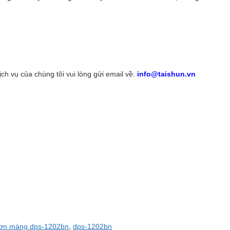
h vụ của chúng tôi vui lòng gửi email về:
info@taishun.vn
ơn màng dps-1202bn
,
dps-1202bn