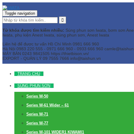
Toggle navigation
Từ khóa được tìm kiếm nhiều:
Súng phun sơn Iwata, bơm sơn Anest 
Iwata, phụ kiện Anest Iwata, súng phun sơn, Anest Iwata
Liên hệ để được tư vấn
Hồ Chí Minh
0981 666 960
Hà Nội
0983 220 555 - 0971 666 960 - 0933 666 960
camle@taishun
MÁY BÀN
0243 9841505 https://thietbison.vn/
EXPORT - QUẢN LÝ
09 7555 7666
info@taishun.vn
TRANG CHỦ
SÚNG PHUN SƠN
Series W-50
Series W-61 Wider – 61
Series W-71
Series W-77
Series W-101 WIDER1 KIWAMI1