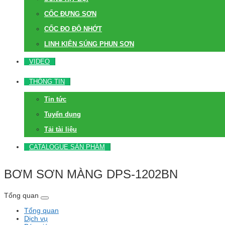
CỐC ĐỰNG SƠN
CỐC ĐO ĐỘ NHỚT
LINH KIỆN SÚNG PHUN SƠN
VIDEO
THÔNG TIN
Tin tức
Tuyển dụng
Tải tài liệu
CATALOGUE SẢN PHẨM
BƠM SƠN MÀNG DPS-1202BN
Tổng quan
Tổng quan
Dịch vụ