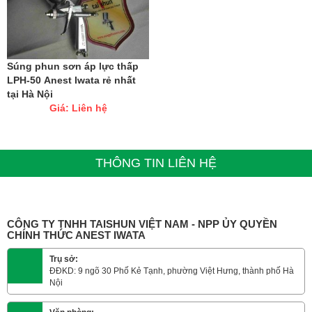
Súng phun sơn áp lực thấp
LPH-50 Anest Iwata rẻ nhất
tại Hà Nội
Giá: Liên hệ
THÔNG TIN LIÊN HỆ
CÔNG TY TNHH TAISHUN VIỆT NAM - NPP ỦY QUYỀN
CHÍNH THỨC ANEST IWATA
Trụ sở:
ĐĐKD: 9 ngõ 30 Phố Kẻ Tạnh, phường Việt Hưng, thành phố Hà
Nội