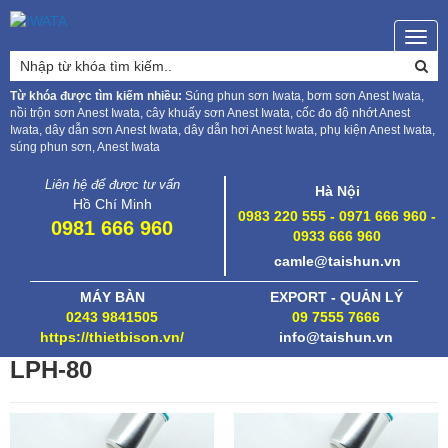
Togg
navig
Từ khóa được tìm kiếm nhiều:
Súng phun sơn Iwata, bơm sơn Anest Iwata,
nồi trộn sơn Anest Iwata, cây khuấy sơn Anest Iwata, cốc đo độ nhớt Anest
Iwata, dây dẫn sơn Anest Iwata, dây dẫn hơi Anest Iwata, phụ kiện Anest Iwata,
súng phun sơn, Anest Iwata
Liên hệ để được tư vấn
Hà Nội
Hồ Chí Minh
0983 220 555 - 0971 666 960 -
0981 666 960
0933 666 960
camle@taishun.vn
MÁY BÀN
EXPORT - QUẢN LÝ
0243 9841505
09 7555 7666
https://thietbison.vn/
info@taishun.vn
LPH-80