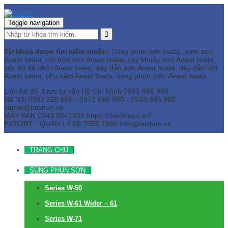
Toggle navigation
Từ khóa được tìm kiếm nhiều:
Súng phun sơn Iwata, bơm sơn
Anest Iwata, nồi trộn sơn Anest Iwata, cây khuấy sơn Anest Iwata,
cốc đo độ nhớt Anest Iwata, dây dẫn sơn Anest Iwata, dây dẫn hơi
Anest Iwata, phụ kiện Anest Iwata, súng phun sơn, Anest Iwata
Liên hệ để được tư vấn
Hồ Chí Minh
0981 666 960
Hà Nội
0983 220 555 - 0971 666 960 - 0933 666 960
camle@taishun.vn
MÁY BÀN
0243 9841505 https://thietbison.vn/
EXPORT - QUẢN LÝ
09 7555 7666
info@taishun.vn
TRANG CHỦ
SÚNG PHUN SƠN
Series W-50
Series W-61 Wider – 61
Series W-71