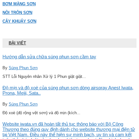
BƠM MÀNG SƠN
NỒI TRỘN SƠN
CÂY KHUẤY SƠN
BÀI VIẾT
Hướng dẫn sửa chữa súng phun sơn cầm tay
By
Súng Phun Sơn
STT Lỗi Nguyên nhân Xử lý 1 Phun giật giật...
Độ mịn và độ xoè của súng phun sơn dòng airspray Anest Iwata,
Prona, Meiji, Sata..
By
Súng Phun Sơn
Độ xoè (độ rộng vệt sơn) và độ mịn (kích...
Website iwata.vn đã hoàn tất thủ tục thông báo với Bộ Công
Thương theo đúng quy định dành cho website thương mại điện tử
tại Việt Nam. Điều này thể hiện sự minh bạch, uy tín và cam kết