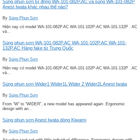
Súng phun sơn tự động WA-101-082P.AC và súng WA-101-082P
Anest Iwata khác nhau thế nào?
By
Súng Phun Sơn
Hiện nay có model WA-101-082P.AC WA-101-102P-AC WA-101-132P . AC
và...
Súng phun sơn WA-101-082P.AC WA-101-102P.AC WA-101-
132P.AC Hàng fake từ Trung Quốc
By
Súng Phun Sơn
Hiện nay có model WA-101-082P.AC WA-101-102P-AC WA-101-132P . AC
và...
Súng phun sơn Wider1 Wider1L Wider 2 Wider2L Anest Iwata
By
Súng Phun Sơn
From “W” to “WIDER”, a new model has appeared again .Ergonomic
design with an...
Súng phun sơn Anest Iwata dòng Kiwami
By
Súng Phun Sơn
Air valve seat set with little individual difference .Ergonomic design with