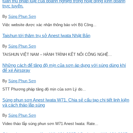
tuân thủ pháp luật của doanh nghiệp trong hoạt động kinh doanh
trực tuyến.
By
Súng Phun Sơn
Việc website được xác nhận thông báo với Bộ Công...
Taishun tới thăm trụ sở Anest Iwata Nhật Bản
By
Súng Phun Sơn
TAISHUN VIỆT NAM – HÀNH TRÌNH KẾT NỐI CÔNG NGHỆ...
Những cách để tăng độ mịn của sơn áp dụng với súng dùng khí
để xé Airspray
By
Súng Phun Sơn
STT Phương pháp tăng độ mịn của sơn Lý do...
Súng phun sơn Anest Iwata W71. Chia sẻ cấu tạo chi tiết linh kiện
và cách tháo lắp súng
By
Súng Phun Sơn
Video tháo lắp súng phun sơn W71 Anest Iwata: Rate...