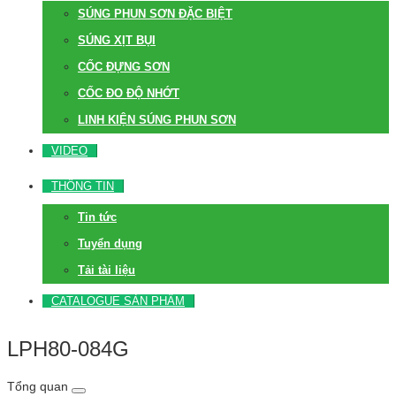
SÚNG PHUN SƠN ĐẶC BIỆT
SÚNG XỊT BỤI
CỐC ĐỰNG SƠN
CỐC ĐO ĐỘ NHỚT
LINH KIỆN SÚNG PHUN SƠN
VIDEO
THÔNG TIN
Tin tức
Tuyển dụng
Tải tài liệu
CATALOGUE SẢN PHẨM
LPH80-084G
Tổng quan