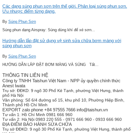
Các dạng súng phun sơn trên thế giới. Phân loại súng phun sơn.
Ưu nhược điểm từng dạng.
By
Súng Phun Sơn
Súng phun dạng Airspray: Súng dùng khí để xé sơn...
Hướng dẫn lắp đặt sử dụng vệ sinh sửa chữa bơm màng với
súng phun sơn
By
Súng Phun Sơn
HƯỚNG DẪN LẮP ĐẶT BƠM MÀNG VÀ SÚNG Tất...
THÔNG TIN LIÊN HỆ
Công ty TNHH Taishun Việt Nam - NPP ủy quyền chính thức
Anest Iwata
Trụ sở:
ĐĐKD: 9 ngõ 30 Phố Kẻ Tạnh, phường Việt Hưng, thành
phố Hà Nội
Văn phòng:
Số 6/4 đường số 15, khu phố 10, Phường Hiệp Bình,
Thành phố Hồ Chí Minh
EXPORT zalo phone +84 97555 7666 info@taishun.vn
Tư vấn 1:
Hồ Chí Minh 0981 666 960
Tư vấn 2:
Hà Nội 0983 220 555 - 0971 666 960 - 0933 666 960
ĐỊA ĐIỂM BẢO HÀNH SỬA CHỮA
Trụ sở
ĐĐKD: 9 ngõ 30 Phố Kẻ Tạnh, phường Việt Hưng, thành phố