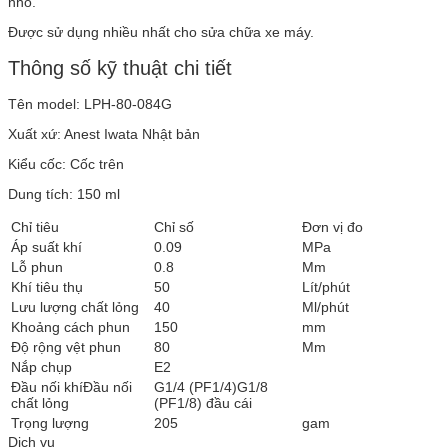
nhỏ.
Được sử dụng nhiều nhất cho sửa chữa xe máy.
Thông số kỹ thuật chi tiết
Tên model: LPH-80-084G
Xuất xứ: Anest Iwata Nhật bản
Kiểu cốc: Cốc trên
Dung tích: 150 ml
Chỉ tiêu
Chỉ số
Đơn vị đo
Áp suất khí
0.09
MPa
Lỗ phun
0.8
Mm
Khí tiêu thụ
50
Lít/phút
Lưu lượng chất lỏng
40
Ml/phút
Khoảng cách phun
150
mm
Độ rộng vệt phun
80
Mm
Nắp chụp
E2
Đầu nối khíĐầu nối
G1/4 (PF1/4)G1/8
chất lỏng
(PF1/8) đầu cái
Trọng lượng
205
gam
Dịch vụ