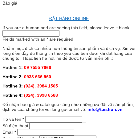
Báo giá
ĐẶT HÀNG ONLINE
If you are a human and are seeing this field, please leave it blank.
Fields marked with an
*
are required
Nhằm mục đích có nhiều hơn thông tin sản phẩm và dịch vụ. Xin vui
lòng điền đầy đủ thông tin theo yêu cầu bên dưới khi đặt hàng của
chúng tôi. Hoặc liên hệ hotline để được tư vấn miễn phí.:
Hotline 1:
09 7555 7666
Hotline 2:
0933 666 960
Hotline 3:
(024). 3984 1505
Hotline 4:
(024). 3998 6588
Để nhận báo giá & catalogue cũng như những ưu đãi về sản phẩm,
dịch vụ của chúng tôi vui lòng gửi email về:
info@taishun.vn
Họ và tên
*
Số điện thoại
Email
*