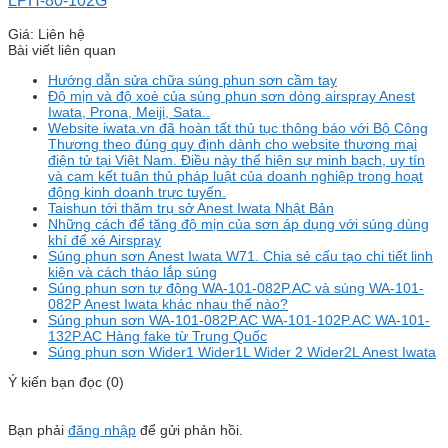
LPH-80-102G
Giá: Liên hệ
Bài viết liên quan
Hướng dẫn sửa chữa súng phun sơn cầm tay
Độ mịn và độ xoè của súng phun sơn dòng airspray Anest
Iwata, Prona, Meiji, Sata..
Website iwata.vn đã hoàn tất thủ tục thông báo với Bộ Công
Thương theo đúng quy định dành cho website thương mại
điện tử tại Việt Nam. Điều này thể hiện sự minh bạch, uy tín
và cam kết tuân thủ pháp luật của doanh nghiệp trong hoạt
động kinh doanh trực tuyến.
Taishun tới thăm trụ sở Anest Iwata Nhật Bản
Những cách để tăng độ mịn của sơn áp dụng với súng dùng
khí để xé Airspray
Súng phun sơn Anest Iwata W71. Chia sẻ cấu tạo chi tiết linh
kiện và cách tháo lắp súng
Súng phun sơn tự động WA-101-082P.AC và súng WA-101-
082P Anest Iwata khác nhau thế nào?
Súng phun sơn WA-101-082P.AC WA-101-102P.AC WA-101-
132P.AC Hàng fake từ Trung Quốc
Súng phun sơn Wider1 Wider1L Wider 2 Wider2L Anest Iwata
Ý kiến bạn đọc (0)
Bạn phải
đăng nhập
để gửi phản hồi.