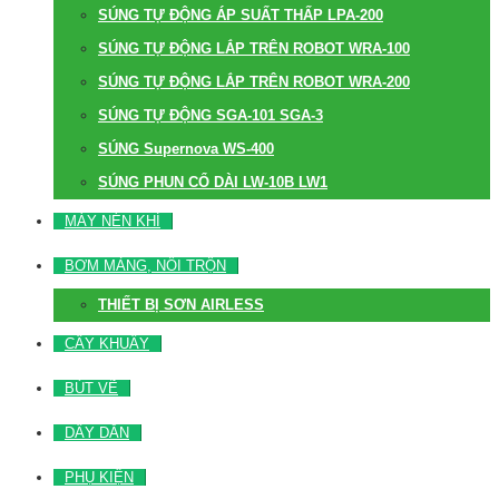
SÚNG TỰ ĐỘNG ÁP SUẤT THẤP LPA-200
SÚNG TỰ ĐỘNG LẮP TRÊN ROBOT WRA-100
SÚNG TỰ ĐỘNG LẮP TRÊN ROBOT WRA-200
SÚNG TỰ ĐỘNG SGA-101 SGA-3
SÚNG Supernova WS-400
SÚNG PHUN CỔ DÀI LW-10B LW1
MÁY NÉN KHÍ
BƠM MÀNG, NỒI TRỘN
THIẾT BỊ SƠN AIRLESS
CÂY KHUẤY
BÚT VẼ
DÂY DẪN
PHỤ KIỆN