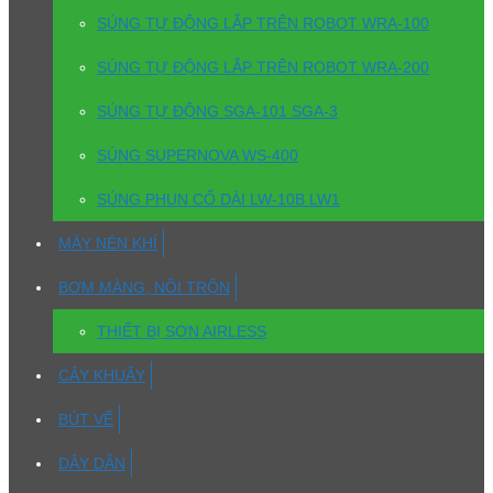
SÚNG TỰ ĐỘNG LẮP TRÊN ROBOT WRA-100
SÚNG TỰ ĐỘNG LẮP TRÊN ROBOT WRA-200
SÚNG TỰ ĐỘNG SGA-101 SGA-3
SÚNG SUPERNOVA WS-400
SÚNG PHUN CỔ DÀI LW-10B LW1
MÁY NÉN KHÍ
BƠM MÀNG, NỒI TRỘN
THIẾT BỊ SƠN AIRLESS
CÂY KHUẤY
BÚT VẼ
DÂY DẪN