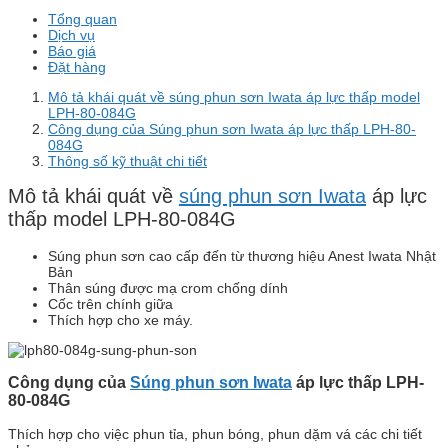
Tổng quan
Dịch vụ
Báo giá
Đặt hàng
Mô tả khái quát về súng phun sơn Iwata áp lực thấp model
LPH-80-084G
Công dụng của Súng phun sơn Iwata áp lực thấp LPH-80-
084G
Thông số kỹ thuật chi tiết
Mô tả khái quát về
súng phun sơn Iwata
áp lực
thấp model LPH-80-084G
Súng phun sơn cao cấp đến từ thương hiệu Anest Iwata Nhật
Bản
Thân súng được mạ crom chống dính
Cốc trên chính giữa
Thích hợp cho xe máy.
Công dụng của
Súng phun sơn Iwata
áp lực thấp LPH-
80-084G
Thích hợp cho việc phun tỉa, phun bóng, phun dặm vá các chi tiết