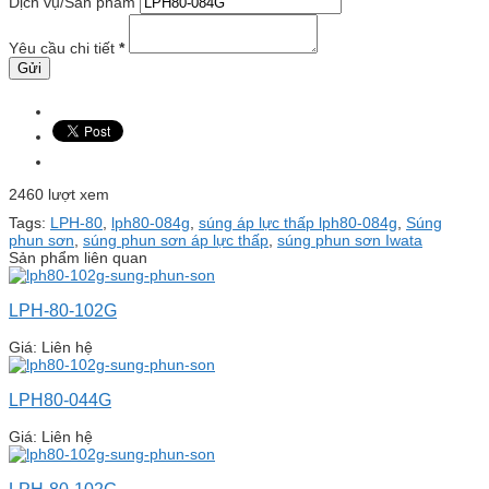
Dịch vụ/Sản phẩm
Yêu cầu chi tiết
*
2460 lượt xem
Tags:
LPH-80
,
lph80-084g
,
súng áp lực thấp lph80-084g
,
Súng
phun sơn
,
súng phun sơn áp lực thấp
,
súng phun sơn Iwata
Sản phẩm liên quan
LPH-80-102G
Giá: Liên hệ
LPH80-044G
Giá: Liên hệ