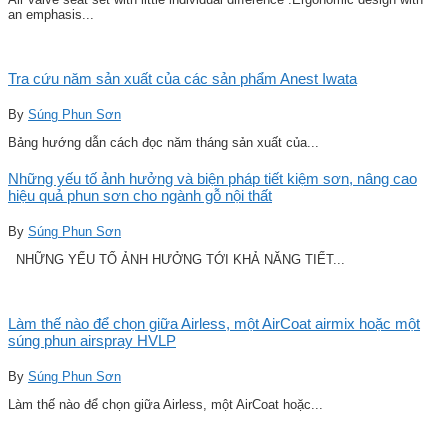
an emphasis...
Tra cứu năm sản xuất của các sản phẩm Anest Iwata
By
Súng Phun Sơn
Bảng hướng dẫn cách đọc năm tháng sản xuất của...
Những yếu tố ảnh hưởng và biện pháp tiết kiệm sơn, nâng cao
hiệu quả phun sơn cho ngành gỗ nội thất
By
Súng Phun Sơn
NHỮNG YẾU TỐ ẢNH HƯỞNG TỚI KHẢ NĂNG TIẾT...
Làm thế nào để chọn giữa Airless, một AirCoat airmix hoặc một
súng phun airspray HVLP
By
Súng Phun Sơn
Làm thế nào để chọn giữa Airless, một AirCoat hoặc...