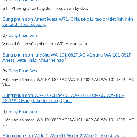
STT Phương pháp tăng độ mịn của sơn Lý do...
Súng phun sơn Anest Iwata W71. Chia sẻ cấu tạo chi tiết linh kiện
và cách tháo lắp súng
By
Súng Phun Sơn
Video tháo lắp súng phun sơn W71 Anest Iwata:
Súng phun sơn tự động WA-101-082P.AC và súng WA-101-082P
Anest Iwata khác nhau thế nào?
By
Súng Phun Sơn
Hiện nay có model WA-101-082P.AC WA-101-102P-AC WA-101-132P . AC
và...
Súng phun sơn WA-101-082P.AC WA-101-102P.AC WA-101-
132P.AC Hàng fake từ Trung Quốc
By
Súng Phun Sơn
Hiện nay có model WA-101-082P.AC WA-101-102P-AC WA-101-132P . AC
và...
Súng phun sơn Wider1 Wider1L Wider 2 Wider2L Anest Iwata