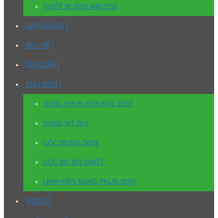
THIẾT BỊ SƠN AIRLESS
CÂY KHUẤY
BÚT VẼ
DÂY DẪN
PHỤ KIỆN
SÚNG PHUN SƠN ĐẶC BIỆT
SÚNG XỊT BỤI
CỐC ĐỰNG SƠN
CỐC ĐO ĐỘ NHỚT
LINH KIỆN SÚNG PHUN SƠN
VIDEO