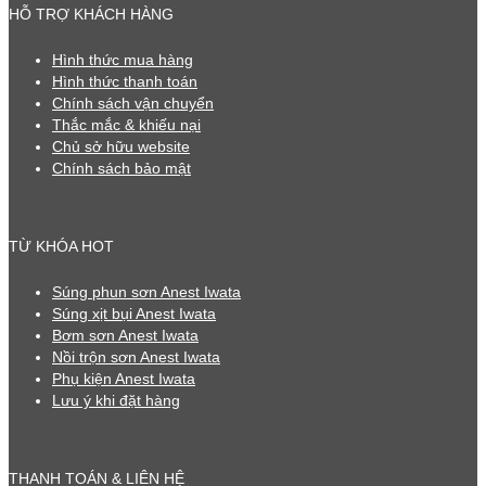
HỖ TRỢ KHÁCH HÀNG
Hình thức mua hàng
Hình thức thanh toán
Chính sách vận chuyển
Thắc mắc & khiếu nại
Chủ sở hữu website
Chính sách bảo mật
TỪ KHÓA HOT
Súng phun sơn Anest Iwata
Súng xịt bụi Anest Iwata
Bơm sơn Anest Iwata
Nồi trộn sơn Anest Iwata
Phụ kiện Anest Iwata
Lưu ý khi đặt hàng
THANH TOÁN & LIÊN HỆ