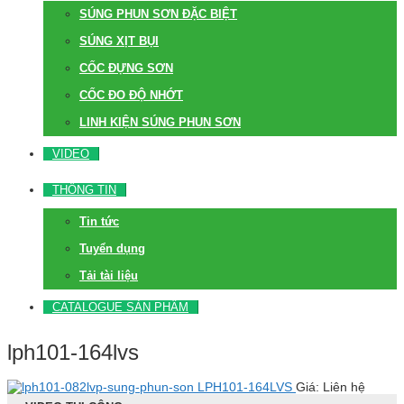
SÚNG PHUN SƠN ĐẶC BIỆT
SÚNG XỊT BỤI
CỐC ĐỰNG SƠN
CỐC ĐO ĐỘ NHỚT
LINH KIỆN SÚNG PHUN SƠN
VIDEO
THÔNG TIN
Tin tức
Tuyển dụng
Tải tài liệu
CATALOGUE SẢN PHẨM
lph101-164lvs
LPH101-164LVS
Giá: Liên hệ