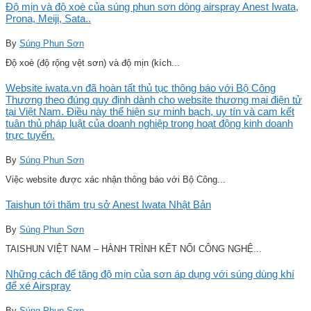
Độ mịn và độ xoè của súng phun sơn dòng airspray Anest Iwata,
Prona, Meiji, Sata..
By
Súng Phun Sơn
Độ xoè (độ rộng vệt sơn) và độ mịn (kích...
Website iwata.vn đã hoàn tất thủ tục thông báo với Bộ Công
Thương theo đúng quy định dành cho website thương mại điện tử
tại Việt Nam. Điều này thể hiện sự minh bạch, uy tín và cam kết
tuân thủ pháp luật của doanh nghiệp trong hoạt động kinh doanh
trực tuyến.
By
Súng Phun Sơn
Việc website được xác nhận thông báo với Bộ Công...
Taishun tới thăm trụ sở Anest Iwata Nhật Bản
By
Súng Phun Sơn
TAISHUN VIỆT NAM – HÀNH TRÌNH KẾT NỐI CÔNG NGHỆ...
Những cách để tăng độ mịn của sơn áp dụng với súng dùng khí
để xé Airspray
By
Súng Phun Sơn