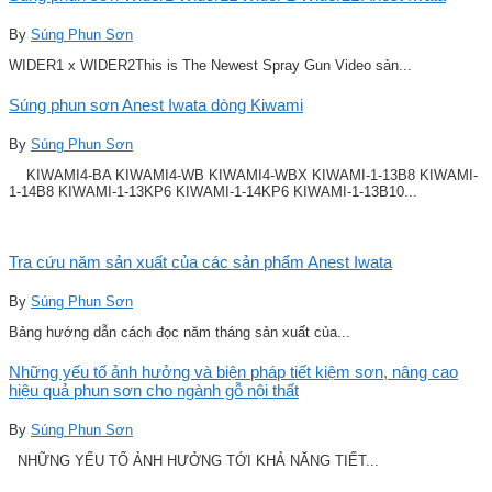
By
Súng Phun Sơn
WIDER1 x WIDER2This is The Newest Spray Gun Video sản...
Súng phun sơn Anest Iwata dòng Kiwami
By
Súng Phun Sơn
KIWAMI4-BA KIWAMI4-WB KIWAMI4-WBX KIWAMI-1-13B8 KIWAMI-
1-14B8 KIWAMI-1-13KP6 KIWAMI-1-14KP6 KIWAMI-1-13B10...
Tra cứu năm sản xuất của các sản phẩm Anest Iwata
By
Súng Phun Sơn
Bảng hướng dẫn cách đọc năm tháng sản xuất của...
Những yếu tố ảnh hưởng và biện pháp tiết kiệm sơn, nâng cao
hiệu quả phun sơn cho ngành gỗ nội thất
By
Súng Phun Sơn
NHỮNG YẾU TỐ ẢNH HƯỞNG TỚI KHẢ NĂNG TIẾT...