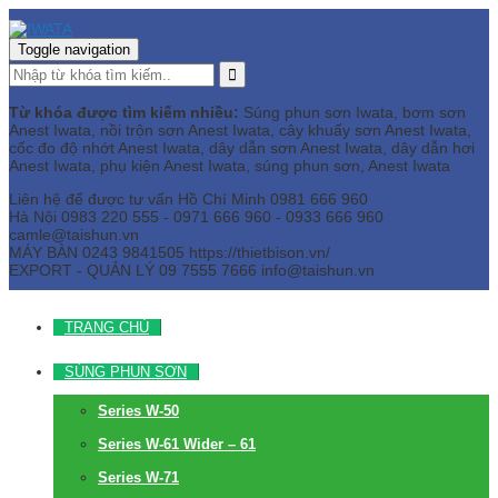
Toggle navigation
Từ khóa được tìm kiếm nhiều:
Súng phun sơn Iwata, bơm sơn
Anest Iwata, nồi trộn sơn Anest Iwata, cây khuấy sơn Anest Iwata,
cốc đo độ nhớt Anest Iwata, dây dẫn sơn Anest Iwata, dây dẫn hơi
Anest Iwata, phụ kiện Anest Iwata, súng phun sơn, Anest Iwata
Liên hệ để được tư vấn
Hồ Chí Minh
0981 666 960
Hà Nội
0983 220 555 - 0971 666 960 - 0933 666 960
camle@taishun.vn
MÁY BÀN
0243 9841505 https://thietbison.vn/
EXPORT - QUẢN LÝ
09 7555 7666
info@taishun.vn
TRANG CHỦ
SÚNG PHUN SƠN
Series W-50
Series W-61 Wider – 61
Series W-71