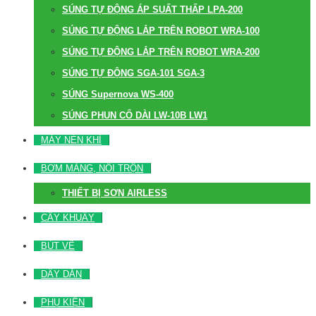
SÚNG TỰ ĐỘNG ÁP SUẤT THẤP LPA-200
SÚNG TỰ ĐỘNG LẮP TRÊN ROBOT WRA-100
SÚNG TỰ ĐỘNG LẮP TRÊN ROBOT WRA-200
SÚNG TỰ ĐỘNG SGA-101 SGA-3
SÚNG Supernova WS-400
SÚNG PHUN CỔ DÀI LW-10B LW1
MÁY NÉN KHÍ
BƠM MÀNG, NỒI TRỘN
THIẾT BỊ SƠN AIRLESS
CÂY KHUẤY
BÚT VẼ
DÂY DẪN
PHỤ KIỆN