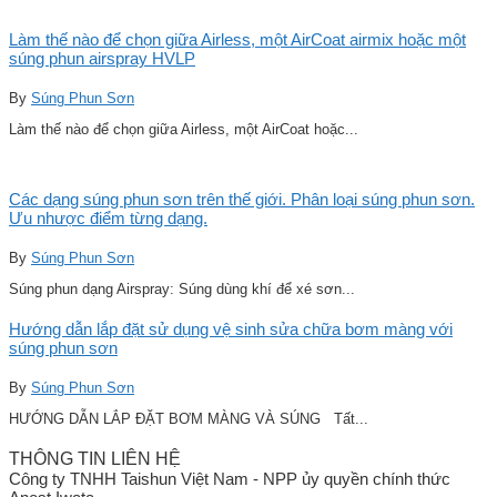
Làm thế nào để chọn giữa Airless, một AirCoat airmix hoặc một
súng phun airspray HVLP
By
Súng Phun Sơn
Làm thế nào để chọn giữa Airless, một AirCoat hoặc...
Các dạng súng phun sơn trên thế giới. Phân loại súng phun sơn.
Ưu nhược điểm từng dạng.
By
Súng Phun Sơn
Súng phun dạng Airspray: Súng dùng khí để xé sơn...
Hướng dẫn lắp đặt sử dụng vệ sinh sửa chữa bơm màng với
súng phun sơn
By
Súng Phun Sơn
HƯỚNG DẪN LẮP ĐẶT BƠM MÀNG VÀ SÚNG Tất...
THÔNG TIN LIÊN HỆ
Công ty TNHH Taishun Việt Nam - NPP ủy quyền chính thức