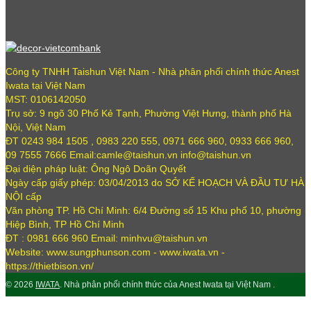
Công ty TNHH Taishun Việt Nam - Nhà phân phối chính thức Anest
Iwata tại Việt Nam
MST: 0106142050
Trụ sở: 9 ngõ 30 Phố Kẻ Tạnh, Phường Việt Hưng, thành phố Hà
Nội, Việt Nam
ĐT 0243 984 1505 , 0983 220 555, 0971 666 960, 0933 666 960,
09 7555 7666 Email:camle@taishun.vn info@taishun.vn
Đại diện pháp luật: Ông Ngô Doãn Quyết
Ngày cấp giấy phép: 03/04/2013 do SỞ KẾ HOẠCH VÀ ĐẦU TƯ HÀ
NỘI cấp
Văn phòng TP. Hồ Chí Minh: 6/4 Đường số 15 Khu phố 10, phường
Hiệp Bình, TP Hồ Chí Minh
ĐT : 0981 666 960 Email: minhvu@taishun.vn
Website: www.sungphunson.com - www.iwata.vn -
https://thietbison.vn/
© 2026
IWATA
. Nhà phân phối chính thức của Anest Iwata tại Việt Nam .