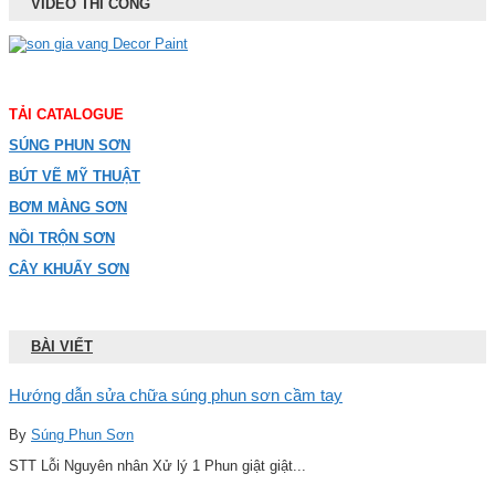
VIDEO THI CÔNG
TẢI CATALOGUE
SÚNG PHUN SƠN
BÚT VẼ MỸ THUẬT
BƠM MÀNG SƠN
NỒI TRỘN SƠN
CÂY KHUẤY SƠN
BÀI VIẾT
Hướng dẫn sửa chữa súng phun sơn cầm tay
By
Súng Phun Sơn
STT Lỗi Nguyên nhân Xử lý 1 Phun giật giật...