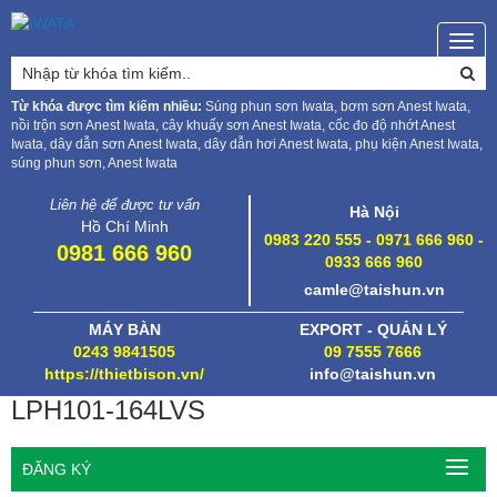
Togg
navig
Từ khóa được tìm kiếm nhiều:
Súng phun sơn Iwata, bơm sơn Anest Iwata,
nồi trộn sơn Anest Iwata, cây khuấy sơn Anest Iwata, cốc đo độ nhớt Anest
Iwata, dây dẫn sơn Anest Iwata, dây dẫn hơi Anest Iwata, phụ kiện Anest Iwata,
súng phun sơn, Anest Iwata
Liên hệ để được tư vấn
Hà Nội
Hồ Chí Minh
0983 220 555 - 0971 666 960 -
0981 666 960
0933 666 960
camle@taishun.vn
MÁY BÀN
EXPORT - QUẢN LÝ
0243 9841505
09 7555 7666
https://thietbison.vn/
info@taishun.vn
LPH101-164LVS
ĐĂNG KÝ