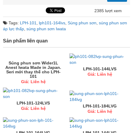
2385 lượt xem
Tags:
LPH-101
,
lph101-164lvs
,
Súng phun sơn
,
súng phun sơn
áp lực thấp
,
súng phun sơn Iwata
Sản phẩm liên quan
Súng phun sơn Wider1L
Anest Iwata Made in Japan.
LPH-101-144LVS
Seri mới thay thế cho LPH-
Giá: Liên hệ
101
Giá: Liên hệ
LPH-101-124LVS
LPH-101-184LVG
Giá: Liên hệ
Giá: Liên hệ
LPH-101-164LVG
LPH-101-144LVG