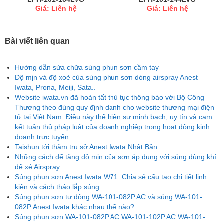
Giá: Liên hệ
Giá: Liên hệ
Bài viết liên quan
Hướng dẫn sửa chữa súng phun sơn cầm tay
Độ mịn và độ xoè của súng phun sơn dòng airspray Anest
Iwata, Prona, Meiji, Sata..
Website iwata.vn đã hoàn tất thủ tục thông báo với Bộ Công
Thương theo đúng quy định dành cho website thương mại điện
tử tại Việt Nam. Điều này thể hiện sự minh bạch, uy tín và cam
kết tuân thủ pháp luật của doanh nghiệp trong hoạt động kinh
doanh trực tuyến.
Taishun tới thăm trụ sở Anest Iwata Nhật Bản
Những cách để tăng độ mịn của sơn áp dụng với súng dùng khí
để xé Airspray
Súng phun sơn Anest Iwata W71. Chia sẻ cấu tạo chi tiết linh
kiện và cách tháo lắp súng
Súng phun sơn tự động WA-101-082P.AC và súng WA-101-
082P Anest Iwata khác nhau thế nào?
Súng phun sơn WA-101-082P.AC WA-101-102P.AC WA-101-