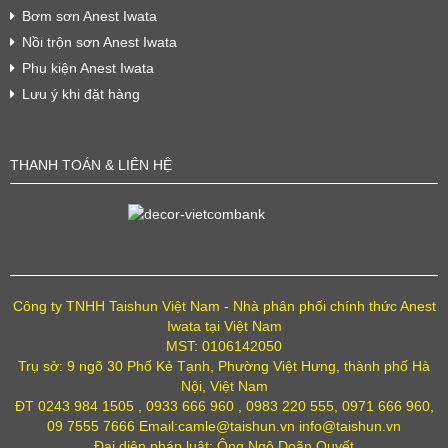
Bơm sơn Anest Iwata
Nồi trộn sơn Anest Iwata
Phụ kiện Anest Iwata
Lưu ý khi đặt hàng
THANH TOÁN & LIÊN HỆ
Công ty TNHH Taishun Việt Nam - Nhà phân phối chính thức Anest
Iwata tại Việt Nam
MST: 0106142050
Trụ sở: 9 ngõ 30 Phố Kẻ Tạnh, Phường Việt Hưng, thành phố Hà
Nội, Việt Nam
ĐT 0243 984 1505 , 0933 666 960 , 0983 220 555, 0971 666 960,
09 7555 7666 Email:camle@taishun.vn info@taishun.vn
Đại diện pháp luật: Ông Ngô Doãn Quyết