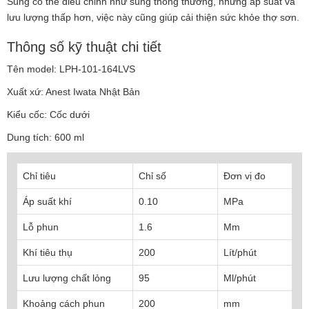
Súng có thể điều chỉnh như súng thông thường, nhưng áp suất và
lưu lượng thấp hơn, việc này cũng giúp cải thiện sức khỏe thợ sơn.
Thông số kỹ thuật chi tiết
Tên model: LPH-101-164LVS
Xuất xứ: Anest Iwata Nhật Bản
Kiểu cốc: Cốc dưới
Dung tích: 600 ml
Chỉ tiêu
Chỉ số
Đơn vị đo
Áp suất khí
0.10
MPa
Lỗ phun
1.6
Mm
Khí tiêu thụ
200
Lít/phút
Lưu lượng chất lỏng
95
Ml/phút
Khoảng cách phun
200
mm