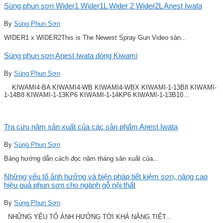
Súng phun sơn Wider1 Wider1L Wider 2 Wider2L Anest Iwata
By
Súng Phun Sơn
WIDER1 x WIDER2This is The Newest Spray Gun Video sản...
Súng phun sơn Anest Iwata dòng Kiwami
By
Súng Phun Sơn
KIWAMI4-BA KIWAMI4-WB KIWAMI4-WBX KIWAMI-1-13B8 KIWAMI-
1-14B8 KIWAMI-1-13KP6 KIWAMI-1-14KP6 KIWAMI-1-13B10...
Tra cứu năm sản xuất của các sản phẩm Anest Iwata
By
Súng Phun Sơn
Bảng hướng dẫn cách đọc năm tháng sản xuất của...
Những yếu tố ảnh hưởng và biện pháp tiết kiệm sơn, nâng cao
hiệu quả phun sơn cho ngành gỗ nội thất
By
Súng Phun Sơn
NHỮNG YẾU TỐ ẢNH HƯỞNG TỚI KHẢ NĂNG TIẾT...