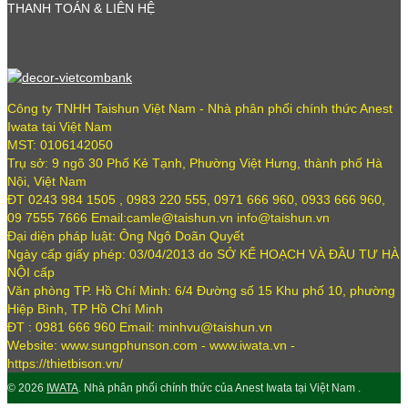
THANH TOÁN & LIÊN HỆ
Công ty TNHH Taishun Việt Nam - Nhà phân phối chính thức Anest
Iwata tại Việt Nam
MST: 0106142050
Trụ sở: 9 ngõ 30 Phố Kẻ Tạnh, Phường Việt Hưng, thành phố Hà
Nội, Việt Nam
ĐT 0243 984 1505 , 0983 220 555, 0971 666 960, 0933 666 960,
09 7555 7666 Email:camle@taishun.vn info@taishun.vn
Đại diện pháp luật: Ông Ngô Doãn Quyết
Ngày cấp giấy phép: 03/04/2013 do SỞ KẾ HOẠCH VÀ ĐẦU TƯ HÀ
NỘI cấp
Văn phòng TP. Hồ Chí Minh: 6/4 Đường số 15 Khu phố 10, phường
Hiệp Bình, TP Hồ Chí Minh
ĐT : 0981 666 960 Email: minhvu@taishun.vn
Website: www.sungphunson.com - www.iwata.vn -
https://thietbison.vn/
© 2026
IWATA
. Nhà phân phối chính thức của Anest Iwata tại Việt Nam .