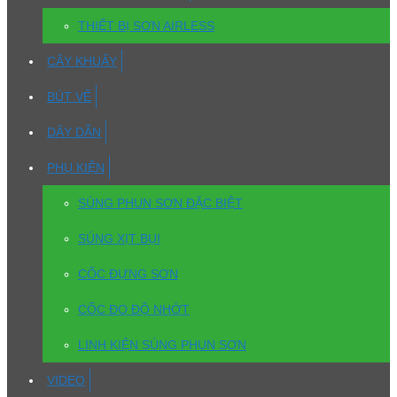
THIẾT BỊ SƠN AIRLESS
CÂY KHUẤY
BÚT VẼ
DÂY DẪN
PHỤ KIỆN
SÚNG PHUN SƠN ĐẶC BIỆT
SÚNG XỊT BỤI
CỐC ĐỰNG SƠN
CỐC ĐO ĐỘ NHỚT
LINH KIỆN SÚNG PHUN SƠN
VIDEO