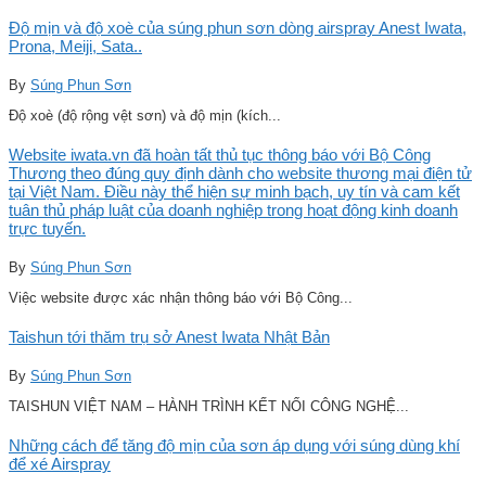
Độ mịn và độ xoè của súng phun sơn dòng airspray Anest Iwata,
Prona, Meiji, Sata..
By
Súng Phun Sơn
Độ xoè (độ rộng vệt sơn) và độ mịn (kích...
Website iwata.vn đã hoàn tất thủ tục thông báo với Bộ Công
Thương theo đúng quy định dành cho website thương mại điện tử
tại Việt Nam. Điều này thể hiện sự minh bạch, uy tín và cam kết
tuân thủ pháp luật của doanh nghiệp trong hoạt động kinh doanh
trực tuyến.
By
Súng Phun Sơn
Việc website được xác nhận thông báo với Bộ Công...
Taishun tới thăm trụ sở Anest Iwata Nhật Bản
By
Súng Phun Sơn
TAISHUN VIỆT NAM – HÀNH TRÌNH KẾT NỐI CÔNG NGHỆ...
Những cách để tăng độ mịn của sơn áp dụng với súng dùng khí
để xé Airspray