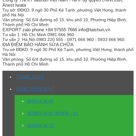
Anest Iwata
Trụ sở:
ĐĐKD: 9 ngõ 30 Phố Kẻ Tạnh, phường Việt Hưng, thành
phố Hà Nội
Văn phòng:
Số 6/4 đường số 15, khu phố 10, Phường Hiệp Bình,
Thành phố Hồ Chí Minh
EXPORT zalo phone +84 97555 7666 info@taishun.vn
Tư vấn 1:
Hồ Chí Minh 0981 666 960
Tư vấn 2:
Hà Nội 0983 220 555 - 0971 666 960 - 0933 666 960
ĐỊA ĐIỂM BẢO HÀNH SỬA CHỮA
Trụ sở
ĐĐKD: 9 ngõ 30 Phố Kẻ Tạnh, phường Việt Hưng, thành phố
Hà Nội
Văn phòng:
Số 6/4 đường số 15, khu phố 10, Phường Hiệp Bình,
Thành phố Hồ Chí Minh
TRANG CHỦ
SÚNG PHUN SƠN
SERIES W-50
SERIES W-61 WIDER – 61
SERIES W-71