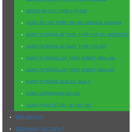
SERIES ÁP LỰC THẤP LPH-300
SÚNG ÁP LỰC THẤP LPH-400 WIDER4L KIWAMI4
SÚNG TỰ ĐỘNG ÁP SUẤT THẤP LPA-101 WIDER1AL
SÚNG TỰ ĐỘNG ÁP SUẤT THẤP LPA-200
SÚNG TỰ ĐỘNG LẮP TRÊN ROBOT WRA-100
SÚNG TỰ ĐỘNG LẮP TRÊN ROBOT WRA-200
SÚNG TỰ ĐỘNG SGA-101 SGA-3
SÚNG SUPERNOVA WS-400
SÚNG PHUN CỔ DÀI LW-10B LW1
MÁY NÉN KHÍ
BƠM MÀNG, NỒI TRỘN