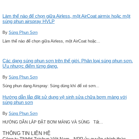
Làm thế nào để chọn giữa Airless, một AirCoat airmix hoặc một
súng phun airspray HVLP
By
Súng Phun Sơn
Làm thế nào để chọn giữa Airless, một AirCoat hoặc...
Các dạng súng phun sơn trên thế giới. Phân loại súng phun sơn.
Ưu nhược điểm từng dạng.
By
Súng Phun Sơn
Súng phun dạng Airspray: Súng dùng khí để xé sơn...
Hướng dẫn lắp đặt sử dụng vệ sinh sửa chữa bơm màng với
súng phun sơn
By
Súng Phun Sơn
HƯỚNG DẪN LẮP ĐẶT BƠM MÀNG VÀ SÚNG Tất...
THÔNG TIN LIÊN HỆ
Công ty TNHH Taishun Việt Nam - NPP ủy quyền chính thức