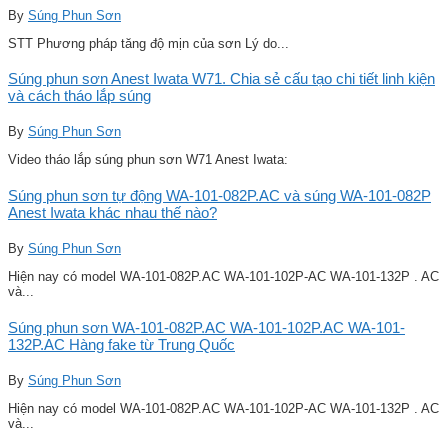
By
Súng Phun Sơn
STT Phương pháp tăng độ mịn của sơn Lý do...
Súng phun sơn Anest Iwata W71. Chia sẻ cấu tạo chi tiết linh kiện
và cách tháo lắp súng
By
Súng Phun Sơn
Video tháo lắp súng phun sơn W71 Anest Iwata:
Súng phun sơn tự động WA-101-082P.AC và súng WA-101-082P
Anest Iwata khác nhau thế nào?
By
Súng Phun Sơn
Hiện nay có model WA-101-082P.AC WA-101-102P-AC WA-101-132P . AC
và...
Súng phun sơn WA-101-082P.AC WA-101-102P.AC WA-101-
132P.AC Hàng fake từ Trung Quốc
By
Súng Phun Sơn
Hiện nay có model WA-101-082P.AC WA-101-102P-AC WA-101-132P . AC
và...