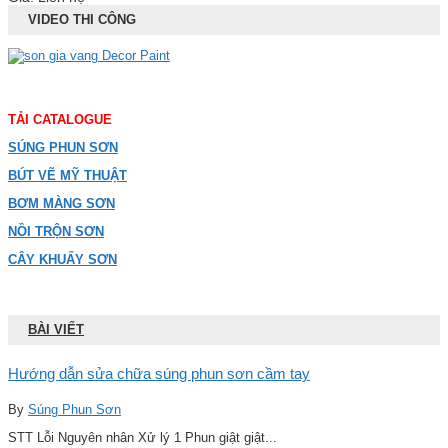
VIDEO THI CÔNG
TẢI CATALOGUE
SÚNG PHUN SƠN
BÚT VẼ MỸ THUẬT
BƠM MÀNG SƠN
NỒI TRỘN SƠN
CÂY KHUẤY SƠN
BÀI VIẾT
Hướng dẫn sửa chữa súng phun sơn cầm tay
By
Súng Phun Sơn
STT Lỗi Nguyên nhân Xử lý 1 Phun giật giật...