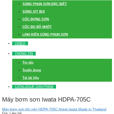
SÚNG PHUN SƠN ĐẶC BIỆT
SÚNG XỊT BỤI
CỐC ĐỰNG SƠN
CỐC ĐO ĐỘ NHỚT
LINH KIỆN SÚNG PHUN SƠN
VIDEO
THÔNG TIN
Tin tức
Tuyển dụng
Tải tài liệu
CATALOGUE SẢN PHẨM
Máy bơm sơn Iwata HDPA-705C
Máy bơm sơn khí nén HDPA-705C Anest Iwata Made in Thailand
Giá: Liên hệ