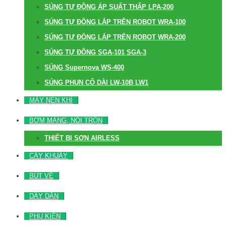
SÚNG TỰ ĐỘNG ÁP SUẤT THẤP LPA-200
SÚNG TỰ ĐỘNG LẮP TRÊN ROBOT WRA-100
SÚNG TỰ ĐỘNG LẮP TRÊN ROBOT WRA-200
SÚNG TỰ ĐỘNG SGA-101 SGA-3
SÚNG Supernova WS-400
SÚNG PHUN CỔ DÀI LW-10B LW1
MÁY NÉN KHÍ
BƠM MÀNG, NỒI TRỘN
THIẾT BỊ SƠN AIRLESS
CÂY KHUẤY
BÚT VẼ
DÂY DẪN
PHỤ KIỆN