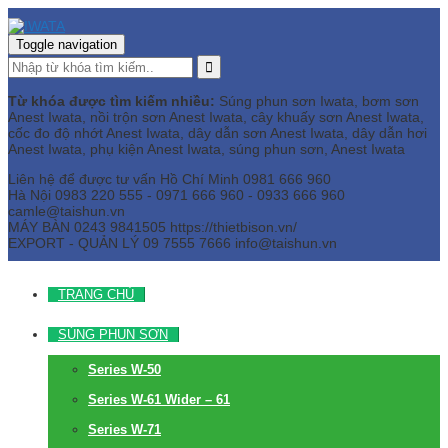
Toggle navigation
Từ khóa được tìm kiếm nhiều:
Súng phun sơn Iwata, bơm sơn
Anest Iwata, nồi trộn sơn Anest Iwata, cây khuấy sơn Anest Iwata,
cốc đo độ nhớt Anest Iwata, dây dẫn sơn Anest Iwata, dây dẫn hơi
Anest Iwata, phụ kiện Anest Iwata, súng phun sơn, Anest Iwata
Liên hệ để được tư vấn
Hồ Chí Minh
0981 666 960
Hà Nội
0983 220 555 - 0971 666 960 - 0933 666 960
camle@taishun.vn
MÁY BÀN
0243 9841505 https://thietbison.vn/
EXPORT - QUẢN LÝ
09 7555 7666
info@taishun.vn
TRANG CHỦ
SÚNG PHUN SƠN
Series W-50
Series W-61 Wider – 61
Series W-71