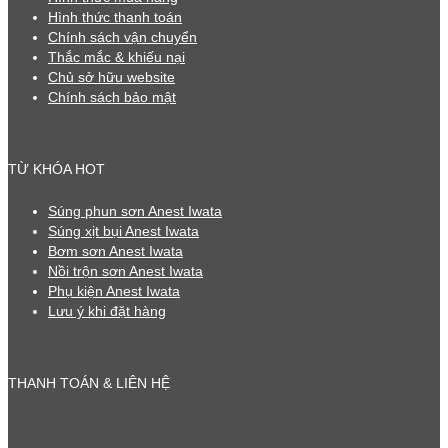
Hình thức thanh toán
Chính sách vận chuyển
Thắc mắc & khiếu nại
Chủ sở hữu website
Chính sách bảo mật
TỪ KHÓA HOT
Súng phun sơn Anest Iwata
Súng xịt bụi Anest Iwata
Bơm sơn Anest Iwata
Nồi trộn sơn Anest Iwata
Phụ kiện Anest Iwata
Lưu ý khi đặt hàng
THANH TOÁN & LIÊN HỆ