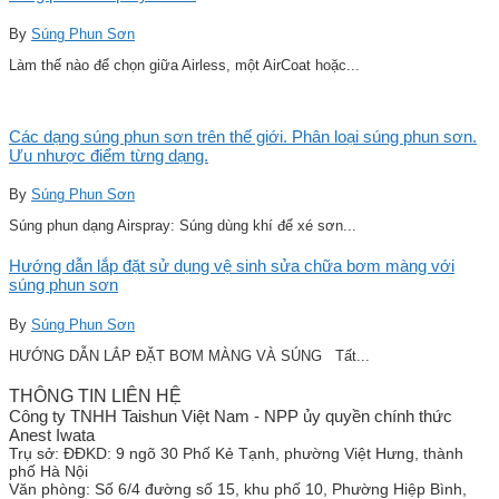
By
Súng Phun Sơn
Làm thế nào để chọn giữa Airless, một AirCoat hoặc...
Các dạng súng phun sơn trên thế giới. Phân loại súng phun sơn.
Ưu nhược điểm từng dạng.
By
Súng Phun Sơn
Súng phun dạng Airspray: Súng dùng khí để xé sơn...
Hướng dẫn lắp đặt sử dụng vệ sinh sửa chữa bơm màng với
súng phun sơn
By
Súng Phun Sơn
HƯỚNG DẪN LẮP ĐẶT BƠM MÀNG VÀ SÚNG Tất...
THÔNG TIN LIÊN HỆ
Công ty TNHH Taishun Việt Nam - NPP ủy quyền chính thức
Anest Iwata
Trụ sở:
ĐĐKD: 9 ngõ 30 Phố Kẻ Tạnh, phường Việt Hưng, thành
phố Hà Nội
Văn phòng:
Số 6/4 đường số 15, khu phố 10, Phường Hiệp Bình,