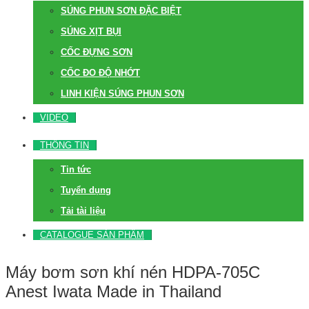
SÚNG PHUN SƠN ĐẶC BIỆT
SÚNG XỊT BỤI
CỐC ĐỰNG SƠN
CỐC ĐO ĐỘ NHỚT
LINH KIỆN SÚNG PHUN SƠN
VIDEO
THÔNG TIN
Tin tức
Tuyển dụng
Tải tài liệu
CATALOGUE SẢN PHẨM
Máy bơm sơn khí nén HDPA-705C
Anest Iwata Made in Thailand