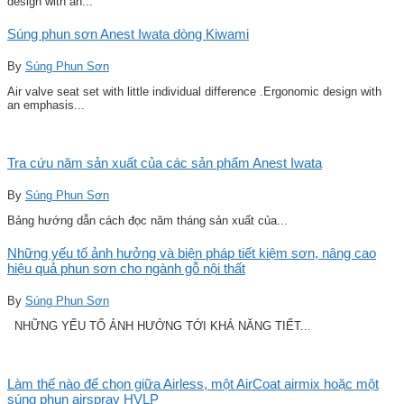
design with an...
Súng phun sơn Anest Iwata dòng Kiwami
By
Súng Phun Sơn
Air valve seat set with little individual difference .Ergonomic design with
an emphasis...
Tra cứu năm sản xuất của các sản phẩm Anest Iwata
By
Súng Phun Sơn
Bảng hướng dẫn cách đọc năm tháng sản xuất của...
Những yếu tố ảnh hưởng và biện pháp tiết kiệm sơn, nâng cao
hiệu quả phun sơn cho ngành gỗ nội thất
By
Súng Phun Sơn
NHỮNG YẾU TỐ ẢNH HƯỞNG TỚI KHẢ NĂNG TIẾT...
Làm thế nào để chọn giữa Airless, một AirCoat airmix hoặc một
súng phun airspray HVLP