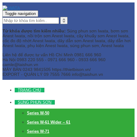
Toggle navigation
Từ khóa được tìm kiếm nhiều:
Súng phun sơn Iwata, bơm sơn
Anest Iwata, nồi trộn sơn Anest Iwata, cây khuấy sơn Anest Iwata,
cốc đo độ nhớt Anest Iwata, dây dẫn sơn Anest Iwata, dây dẫn hơi
Anest Iwata, phụ kiện Anest Iwata, súng phun sơn, Anest Iwata
Liên hệ để được tư vấn
Hồ Chí Minh
0981 666 960
Hà Nội
0983 220 555 - 0971 666 960 - 0933 666 960
camle@taishun.vn
MÁY BÀN
0243 9841505 https://thietbison.vn/
EXPORT - QUẢN LÝ
09 7555 7666
info@taishun.vn
TRANG CHỦ
SÚNG PHUN SƠN
Series W-50
Series W-61 Wider – 61
Series W-71