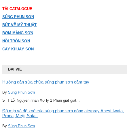
TẢI CATALOGUE
SÚNG PHUN SƠN
BÚT VẼ MỸ THUẬT
BƠM MÀNG SƠN
NỒI TRỘN SƠN
CÂY KHUẤY SƠN
BÀI VIẾT
Hướng dẫn sửa chữa súng phun sơn cầm tay
By
Súng Phun Sơn
STT Lỗi Nguyên nhân Xử lý 1 Phun giật giật...
Độ mịn và độ xoè của súng phun sơn dòng airspray Anest Iwata,
Prona, Meiji, Sata..
By
Súng Phun Sơn