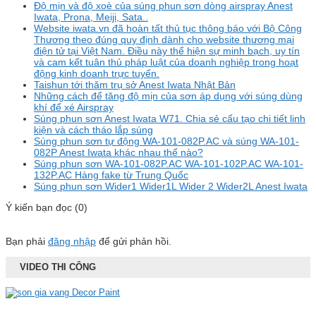
Độ mịn và độ xoè của súng phun sơn dòng airspray Anest
Iwata, Prona, Meiji, Sata..
Website iwata.vn đã hoàn tất thủ tục thông báo với Bộ Công
Thương theo đúng quy định dành cho website thương mại
điện tử tại Việt Nam. Điều này thể hiện sự minh bạch, uy tín
và cam kết tuân thủ pháp luật của doanh nghiệp trong hoạt
động kinh doanh trực tuyến.
Taishun tới thăm trụ sở Anest Iwata Nhật Bản
Những cách để tăng độ mịn của sơn áp dụng với súng dùng
khí để xé Airspray
Súng phun sơn Anest Iwata W71. Chia sẻ cấu tạo chi tiết linh
kiện và cách tháo lắp súng
Súng phun sơn tự động WA-101-082P.AC và súng WA-101-
082P Anest Iwata khác nhau thế nào?
Súng phun sơn WA-101-082P.AC WA-101-102P.AC WA-101-
132P.AC Hàng fake từ Trung Quốc
Súng phun sơn Wider1 Wider1L Wider 2 Wider2L Anest Iwata
Ý kiến bạn đọc (0)
Bạn phải
đăng nhập
để gửi phản hồi.
VIDEO THI CÔNG