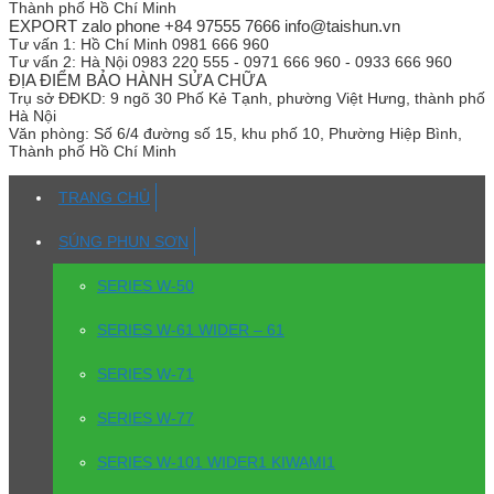
Thành phố Hồ Chí Minh
EXPORT zalo phone +84 97555 7666 info@taishun.vn
Tư vấn 1:
Hồ Chí Minh 0981 666 960
Tư vấn 2:
Hà Nội 0983 220 555 - 0971 666 960 - 0933 666 960
ĐỊA ĐIỂM BẢO HÀNH SỬA CHỮA
Trụ sở
ĐĐKD: 9 ngõ 30 Phố Kẻ Tạnh, phường Việt Hưng, thành phố
Hà Nội
Văn phòng:
Số 6/4 đường số 15, khu phố 10, Phường Hiệp Bình,
Thành phố Hồ Chí Minh
TRANG CHỦ
SÚNG PHUN SƠN
SERIES W-50
SERIES W-61 WIDER – 61
SERIES W-71
SERIES W-77
SERIES W-101 WIDER1 KIWAMI1