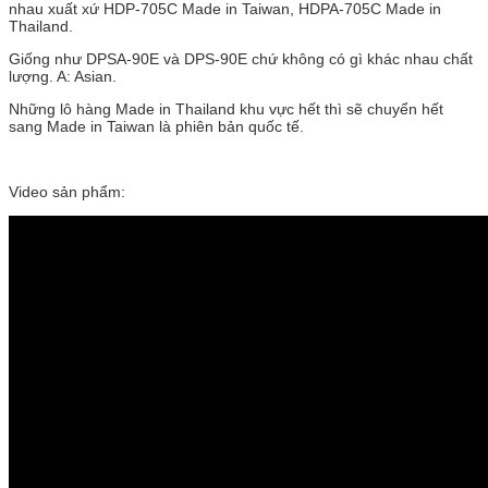
nhau xuất xứ HDP-705C Made in Taiwan, HDPA-705C Made in
Thailand.
Giống như DPSA-90E và DPS-90E chứ không có gì khác nhau chất
lượng. A: Asian.
Những lô hàng Made in Thailand khu vực hết thì sẽ chuyển hết
sang Made in Taiwan là phiên bản quốc tế.
Video sản phẩm: