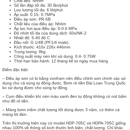
Chất liệu: Nhôm
Số lần đập tối đa: 30 lần/phút
Lưu lượng tối đa: 6 lít/phút
Áp suất: 0.15- 0.7MPa
Điều áp sơn: PR-5B
Chất liệu của điều áp: Nhôm
Áp lực hơi qua điều áp: 0-0.6 MPa
Độ nhớt tối đa của dung dịch: 60s/NK-2
Nhiệt độ: 5-40 độ C
Đầu nối: G 1/4B (PF1/4 male)
Kích thước: 410x 226x 446mm
Trọng lượng: 8kg
Công suất máy nén khí sử dụng: 0.4- 0.75W
Thời hạn bảo hành: 12 tháng kể từ ngày mua hàng
Điểm đặc biệt:
– Điều áp sơn có bi bằng vonfram nên điều chỉnh sơn chính xác sử
dụng cho cả súng tự động được. Bơm rẻ tiền Đài Loan Trung Quốc
ko sử dụng được cho súng tự động.
– Cụm điều khiển khí nén màu xanh đen tự động không có nút bấm
như đồ rẻ tiền.
– Màng bơm mềm chất lượng tốt dùng được 3 năm, có thêm cả
màng lót đen.
Trên thị trường hiện nay có model HDP-705C và HDPA-705C giống
nhau 100% về thông số kích thước linh kiện, chất lượng. Chỉ khác