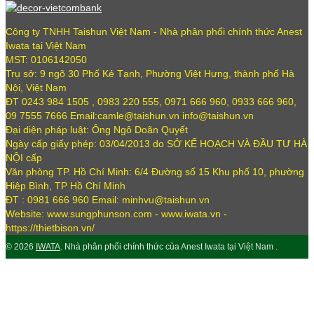
Công ty TNHH Taishun Việt Nam - Nhà phân phối chính thức Anest
Iwata tại Việt Nam
MST: 0106142050
Trụ sở: 9 ngõ 30 Phố Kẻ Tạnh, Phường Việt Hưng, thành phố Hà
Nội, Việt Nam
ĐT 0243 984 1505 , 0983 220 555, 0971 666 960, 0933 666 960,
09 7555 7666 Email:camle@taishun.vn info@taishun.vn
Đại diện pháp luật: Ông Ngô Doãn Quyết
Ngày cấp giấy phép: 03/04/2013 do SỞ KẾ HOẠCH VÀ ĐẦU TƯ HÀ
NỘI cấp
Văn phòng TP. Hồ Chí Minh: 6/4 Đường số 15 Khu phố 10, phường
Hiệp Bình, TP Hồ Chí Minh
ĐT : 0981 666 960 Email: minhvu@taishun.vn
Website: www.sungphunson.com - www.iwata.vn -
https://thietbison.vn/
© 2026
IWATA
. Nhà phân phối chính thức của Anest Iwata tại Việt Nam .