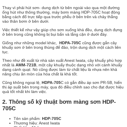
Thay vì phải hút sơn- dung dịch từ bên ngoài vào qua một đường
ống hút như thông thường, máy bơm màng HDP-705C hoạt động
bằng cách đổ trực tiếp qua trước phễu ở bên trên và chảy thẳng
vào thân bơm ở bên dưới.
Việc thiết kế như vậy giúp cho sơn xuống khá đều, dung dịch đựng
ở bên trong cũng không bị bụi bẩn và lắng cặn ở dưới đáy.
Giống như những model khác,
HDPA-705C
cũng được gắn cây
khuấy sơn ở bên trong thùng để đảo, trộn dung dịch một cách liên
tục.
Theo như đề xuất từ nhà sản xuất Anest Iwata, cây khuấy phù hợp
nhất là
AMM-721B
, một cây khuấy thuộc dạng nhỏ với cánh khuấy
dạng cánh quạt. Nó cũng được làm từ chất liệu là nhựa nên khả
năng chịu ăn mòn của hóa chất là khá tốt.
Cũng không ngoại lệ,
HDPA-705
C có gắn điều áp sơn PR-5B, hiển
thị áp suất bên trong máy, qua đó điều chỉnh sao cho đạt được hiệu
quả tốt nhất khi làm việc.
2. Thông số kỹ thuật bơm màng sơn HDP-
705C
Tên sản phẩm:
HDP-705C
Thương hiệu: Anest Iwata