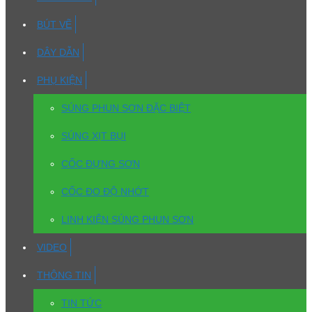
BÚT VẼ
DÂY DẪN
PHỤ KIỆN
SÚNG PHUN SƠN ĐẶC BIỆT
SÚNG XỊT BỤI
CỐC ĐỰNG SƠN
CỐC ĐO ĐỘ NHỚT
LINH KIỆN SÚNG PHUN SƠN
VIDEO
THÔNG TIN
TIN TỨC