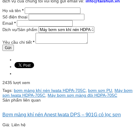
dịch vụ của chúng tôi vui lòng gửi email về:
info@taishun.vn
Họ và tên
*
Số điện thoại
Email
*
Dịch vụ/Sản phẩm
Yêu cầu chi tiết
*
2435 lượt xem
Tags:
bơm màng khí nén Iwata HDPA-705C
,
bơm sơn PU
,
Máy bơm
sơn Iwata HDPA-705C
,
Máy bơm sơn màng đôi HDPA-705C
Sản phẩm liên quan
Bơm màng khí nén Anest Iwata DPS – 901G có lọc sơn
Giá: Liên hệ