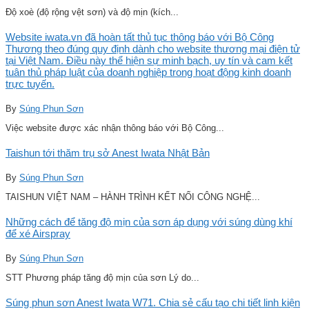
Độ xoè (độ rộng vệt sơn) và độ mịn (kích...
Website iwata.vn đã hoàn tất thủ tục thông báo với Bộ Công
Thương theo đúng quy định dành cho website thương mại điện tử
tại Việt Nam. Điều này thể hiện sự minh bạch, uy tín và cam kết
tuân thủ pháp luật của doanh nghiệp trong hoạt động kinh doanh
trực tuyến.
By
Súng Phun Sơn
Việc website được xác nhận thông báo với Bộ Công...
Taishun tới thăm trụ sở Anest Iwata Nhật Bản
By
Súng Phun Sơn
TAISHUN VIỆT NAM – HÀNH TRÌNH KẾT NỐI CÔNG NGHỆ...
Những cách để tăng độ mịn của sơn áp dụng với súng dùng khí
để xé Airspray
By
Súng Phun Sơn
STT Phương pháp tăng độ mịn của sơn Lý do...
Súng phun sơn Anest Iwata W71. Chia sẻ cấu tạo chi tiết linh kiện