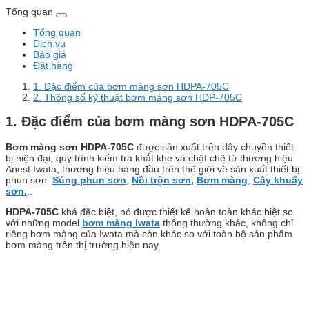
Tổng quan
Tổng quan
Dịch vụ
Báo giá
Đặt hàng
1. Đặc điểm của bơm màng sơn HDPA-705C
2. Thông số kỹ thuật bơm màng sơn HDP-705C
1. Đặc điểm của bơm màng sơn HDPA-705C
Bơm màng sơn HDPA-705C
được sản xuất trên dây chuyền thiết
bị hiện đại, quy trình kiểm tra khắt khe và chặt chẽ từ thương hiệu
Anest Iwata, thương hiệu hàng đầu trên thế giới về sản xuất thiết bị
phun sơn:
Súng phun sơn
,
Nồi trộn sơn,
Bơm màng
,
Cây khuấy
sơn.
..
HDPA-705C
khá đặc biệt, nó được thiết kế hoàn toàn khác biệt so
với những model
bơm màng Iwata
thông thường khác, không chỉ
riêng bơm màng của Iwata mà còn khác so với toàn bộ sản phẩm
bơm màng trên thị trường hiện nay.