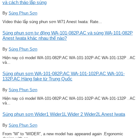
và cách tháo lắp súng
By
Súng Phun Sơn
Video tháo lắp súng phun sơn W71 Anest Iwata: Rate...
Súng phun sơn tự động WA-101-082P.AC và súng WA-101-082P
Anest Iwata khác nhau thế nào?
By
Súng Phun Sơn
Hiện nay có model WA-101-082P.AC WA-101-102P-AC WA-101-132P . AC
và...
Súng phun sơn WA-101-082P.AC WA-101-102P.AC WA-101-
132P.AC Hàng fake từ Trung Quốc
By
Súng Phun Sơn
Hiện nay có model WA-101-082P.AC WA-101-102P-AC WA-101-132P . AC
và...
Súng phun sơn Wider1 Wider1L Wider 2 Wider2L Anest Iwata
By
Súng Phun Sơn
From “W” to “WIDER”, a new model has appeared again .Ergonomic