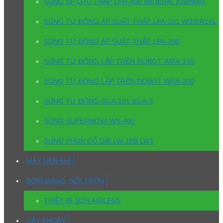
SÚNG ÁP LỰC THẤP LPH-400 WIDER4L KIWAMI4
SÚNG TỰ ĐỘNG ÁP SUẤT THẤP LPA-101 WIDER1AL
SÚNG TỰ ĐỘNG ÁP SUẤT THẤP LPA-200
SÚNG TỰ ĐỘNG LẮP TRÊN ROBOT WRA-100
SÚNG TỰ ĐỘNG LẮP TRÊN ROBOT WRA-200
SÚNG TỰ ĐỘNG SGA-101 SGA-3
SÚNG SUPERNOVA WS-400
SÚNG PHUN CỔ DÀI LW-10B LW1
MÁY NÉN KHÍ
BƠM MÀNG, NỒI TRỘN
THIẾT BỊ SƠN AIRLESS
CÂY KHUẤY