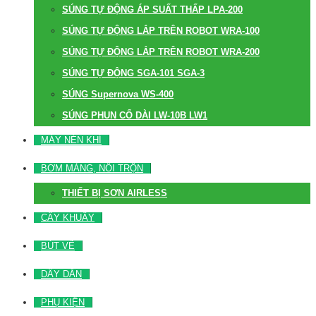
SÚNG TỰ ĐỘNG ÁP SUẤT THẤP LPA-200
SÚNG TỰ ĐỘNG LẮP TRÊN ROBOT WRA-100
SÚNG TỰ ĐỘNG LẮP TRÊN ROBOT WRA-200
SÚNG TỰ ĐỘNG SGA-101 SGA-3
SÚNG Supernova WS-400
SÚNG PHUN CỔ DÀI LW-10B LW1
MÁY NÉN KHÍ
BƠM MÀNG, NỒI TRỘN
THIẾT BỊ SƠN AIRLESS
CÂY KHUẤY
BÚT VẼ
DÂY DẪN
PHỤ KIỆN