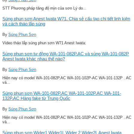
STT Phương pháp tăng độ mịn của sơn Lý do...
Súng phun sơn Anest Iwata W71. Chia sẻ cấu tạo chi tiết linh kiện
và cách tháo lắp súng
By
Súng Phun Sơn
Video tháo lắp súng phun sơn W71 Anest Iwata:
Súng phun sơn tự động WA-101-082P.AC và súng WA-101-082P
Anest Iwata khác nhau thế nào?
By
Súng Phun Sơn
Hiện nay có model WA-101-082P.AC WA-101-102P-AC WA-101-132P . AC
và...
Súng phun sơn WA-101-082P.AC WA-101-102P.AC WA-101-
132P.AC Hàng fake từ Trung Quốc
By
Súng Phun Sơn
Hiện nay có model WA-101-082P.AC WA-101-102P-AC WA-101-132P . AC
và...
Súng phun sơn Wider1 Wider1L Wider 2 Wider2L Anest Iwata