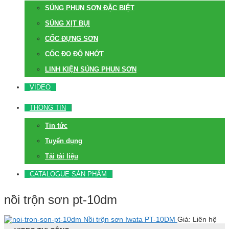
SÚNG PHUN SƠN ĐẶC BIỆT
SÚNG XỊT BỤI
CỐC ĐỰNG SƠN
CỐC ĐO ĐỘ NHỚT
LINH KIỆN SÚNG PHUN SƠN
VIDEO
THÔNG TIN
Tin tức
Tuyển dụng
Tải tài liệu
CATALOGUE SẢN PHẨM
nồi trộn sơn pt-10dm
Nồi trộn sơn Iwata PT-10DM
Giá: Liên hệ