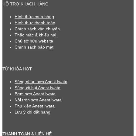
HỖ TRỢ KHÁCH HÀNG
Hình thức mua hàng
Hình thức thanh toán
Chính sách vận chuyển
Thắc mắc & khiếu nại
Chủ sở hữu website
Chính sách bảo mật
TỪ KHÓA HOT
Súng phun sơn Anest Iwata
Súng xịt bụi Anest Iwata
Bơm sơn Anest Iwata
Nồi trộn sơn Anest Iwata
Phụ kiện Anest Iwata
Lưu ý khi đặt hàng
THANH TOÁN & LIÊN HỆ