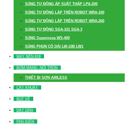
SÚNG TỰ ĐỘNG ÁP SUẤT THẤP LPA-200
SÚNG TỰ ĐỘNG LẮP TRÊN ROBOT WRA-100
SÚNG TỰ ĐỘNG LẮP TRÊN ROBOT WRA-200
SÚNG TỰ ĐỘNG SGA-101 SGA-3
SÚNG Supernova WS-400
SÚNG PHUN CỔ DÀI LW-10B LW1
MÁY NÉN KHÍ
BƠM MÀNG, NỒI TRỘN
THIẾT BỊ SƠN AIRLESS
CÂY KHUẤY
BÚT VẼ
DÂY DẪN
PHỤ KIỆN