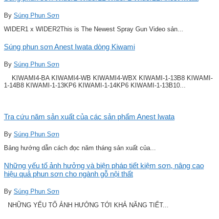
By
Súng Phun Sơn
WIDER1 x WIDER2This is The Newest Spray Gun Video sản...
Súng phun sơn Anest Iwata dòng Kiwami
By
Súng Phun Sơn
KIWAMI4-BA KIWAMI4-WB KIWAMI4-WBX KIWAMI-1-13B8 KIWAMI-
1-14B8 KIWAMI-1-13KP6 KIWAMI-1-14KP6 KIWAMI-1-13B10...
Tra cứu năm sản xuất của các sản phẩm Anest Iwata
By
Súng Phun Sơn
Bảng hướng dẫn cách đọc năm tháng sản xuất của...
Những yếu tố ảnh hưởng và biện pháp tiết kiệm sơn, nâng cao
hiệu quả phun sơn cho ngành gỗ nội thất
By
Súng Phun Sơn
NHỮNG YẾU TỐ ẢNH HƯỞNG TỚI KHẢ NĂNG TIẾT...