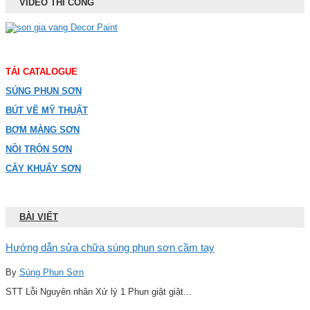
VIDEO THI CÔNG
TẢI CATALOGUE
SÚNG PHUN SƠN
BÚT VẼ MỸ THUẬT
BƠM MÀNG SƠN
NỒI TRỘN SƠN
CÂY KHUẤY SƠN
BÀI VIẾT
Hướng dẫn sửa chữa súng phun sơn cầm tay
By
Súng Phun Sơn
STT Lỗi Nguyên nhân Xử lý 1 Phun giật giật...