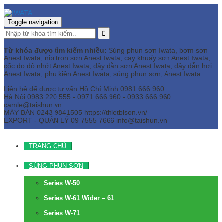
Toggle navigation
Từ khóa được tìm kiếm nhiều:
Súng phun sơn Iwata, bơm sơn
Anest Iwata, nồi trộn sơn Anest Iwata, cây khuấy sơn Anest Iwata,
cốc đo độ nhớt Anest Iwata, dây dẫn sơn Anest Iwata, dây dẫn hơi
Anest Iwata, phụ kiện Anest Iwata, súng phun sơn, Anest Iwata
Liên hệ để được tư vấn
Hồ Chí Minh
0981 666 960
Hà Nội
0983 220 555 - 0971 666 960 - 0933 666 960
camle@taishun.vn
MÁY BÀN
0243 9841505 https://thietbison.vn/
EXPORT - QUẢN LÝ
09 7555 7666
info@taishun.vn
TRANG CHỦ
SÚNG PHUN SƠN
Series W-50
Series W-61 Wider – 61
Series W-71