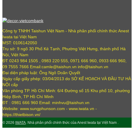
Công ty TNHH Taishun Việt Nam - Nhà phân phối chính thức Anest
Iwata tại Việt Nam
MST: 0106142050
Trụ sở: 9 ngõ 30 Phố Kẻ Tạnh, Phường Việt Hưng, thành phố Hà
Nội, Việt Nam
ĐT 0243 984 1505 , 0983 220 555, 0971 666 960, 0933 666 960,
09 7555 7666 Email:camle@taishun.vn info@taishun.vn
Đại diện pháp luật: Ông Ngô Doãn Quyết
Ngày cấp giấy phép: 03/04/2013 do SỞ KẾ HOẠCH VÀ ĐẦU TƯ HÀ
NỘI cấp
Văn phòng TP. Hồ Chí Minh: 6/4 Đường số 15 Khu phố 10, phường
Hiệp Bình, TP Hồ Chí Minh
ĐT : 0981 666 960 Email: minhvu@taishun.vn
Website: www.sungphunson.com - www.iwata.vn -
https://thietbison.vn/
© 2026
IWATA
. Nhà phân phối chính thức của Anest Iwata tại Việt Nam .