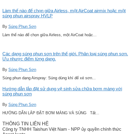
Làm thế nào để chọn giữa Airless, một AirCoat airmix hoặc một
súng phun airspray HVLP
By
Súng Phun Sơn
Làm thế nào để chọn giữa Airless, một AirCoat hoặc...
Các dạng súng phun sơn trên thế giới. Phân loại súng phun sơn.
Ưu nhược điểm từng dạng.
By
Súng Phun Sơn
Súng phun dạng Airspray: Súng dùng khí để xé sơn...
Hướng dẫn lắp đặt sử dụng vệ sinh sửa chữa bơm màng với
súng phun sơn
By
Súng Phun Sơn
HƯỚNG DẪN LẮP ĐẶT BƠM MÀNG VÀ SÚNG Tất...
THÔNG TIN LIÊN HỆ
Công ty TNHH Taishun Việt Nam - NPP ủy quyền chính thức