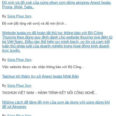
Độ mịn và độ xoè của súng phun sơn dòng airspray Anest Iwata,
Prona, Meiji, Sata..
By
Súng Phun Sơn
Độ xoè (độ rộng vệt sơn) và độ mịn (kích...
Website iwata.vn đã hoàn tất thủ tục thông báo với Bộ Công
Thương theo đúng quy định dành cho website thương mại điện tử
tại Việt Nam. Điều này thể hiện sự minh bạch, uy tín và cam kết
tuân thủ pháp luật của doanh nghiệp trong hoạt động kinh doanh
trực tuyến.
By
Súng Phun Sơn
Việc website được xác nhận thông báo với Bộ Công...
Taishun tới thăm trụ sở Anest Iwata Nhật Bản
By
Súng Phun Sơn
TAISHUN VIỆT NAM – HÀNH TRÌNH KẾT NỐI CÔNG NGHỆ...
Những cách để tăng độ mịn của sơn áp dụng với súng dùng khí
để xé Airspray
By
Súng Phun Sơn