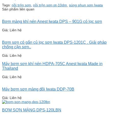
Tags:
nồi trộn sơn
,
nồi trộn sơn pt-10dm
,
súng phun sơn Iwata
Sản phẩm liên quan
Bơm màng khí nén Anest Iwata DPS – 901G có lọc sơn
Giá: Liên hệ
Bơm sơn có gắn củ lọc sơn Iwata DPS-1201C . Giải pháp
chống cặn sơn..
Giá: Liên hệ
Máy bơm sơn khí nén HDPA-705C Anest Iwata Made in
Thailand
Giá: Liên hệ
Máy bơm sơn màng đôi Iwata DDP-70B
Giá: Liên hệ
BƠM SƠN MÀNG DPS-120LBN