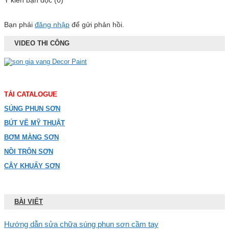
Ý kiến bạn đọc (0)
Bạn phải
đăng nhập
để gửi phản hồi.
VIDEO THI CÔNG
TẢI CATALOGUE
SÚNG PHUN SƠN
BÚT VẼ MỸ THUẬT
BƠM MÀNG SƠN
NỒI TRỘN SƠN
CÂY KHUẤY SƠN
BÀI VIẾT
Hướng dẫn sửa chữa súng phun sơn cầm tay