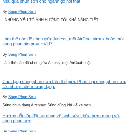
hiệu quả phun sơn cho ngành gỗ nội thất
By
Súng Phun Sơn
NHỮNG YẾU TỐ ẢNH HƯỞNG TỚI KHẢ NĂNG TIẾT...
Làm thế nào để chọn giữa Airless, một AirCoat airmix hoặc một
súng phun airspray HVLP
By
Súng Phun Sơn
Làm thế nào để chọn giữa Airless, một AirCoat hoặc...
Các dạng súng phun sơn trên thế giới. Phân loại súng phun sơn.
Ưu nhược điểm từng dạng.
By
Súng Phun Sơn
Súng phun dạng Airspray: Súng dùng khí để xé sơn...
Hướng dẫn lắp đặt sử dụng vệ sinh sửa chữa bơm màng với
súng phun sơn
By
Súng Phun Sơn