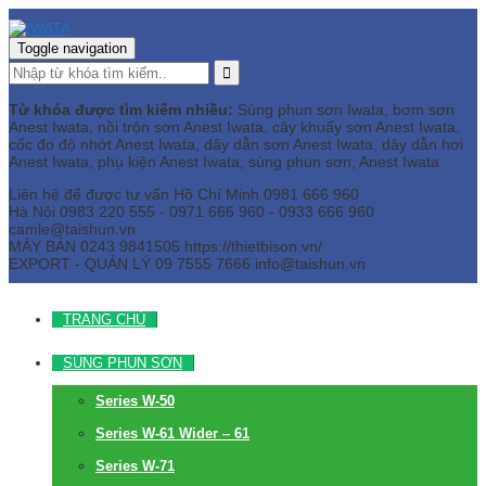
Toggle navigation
Từ khóa được tìm kiếm nhiều:
Súng phun sơn Iwata, bơm sơn
Anest Iwata, nồi trộn sơn Anest Iwata, cây khuấy sơn Anest Iwata,
cốc đo độ nhớt Anest Iwata, dây dẫn sơn Anest Iwata, dây dẫn hơi
Anest Iwata, phụ kiện Anest Iwata, súng phun sơn, Anest Iwata
Liên hệ để được tư vấn
Hồ Chí Minh
0981 666 960
Hà Nội
0983 220 555 - 0971 666 960 - 0933 666 960
camle@taishun.vn
MÁY BÀN
0243 9841505 https://thietbison.vn/
EXPORT - QUẢN LÝ
09 7555 7666
info@taishun.vn
TRANG CHỦ
SÚNG PHUN SƠN
Series W-50
Series W-61 Wider – 61
Series W-71