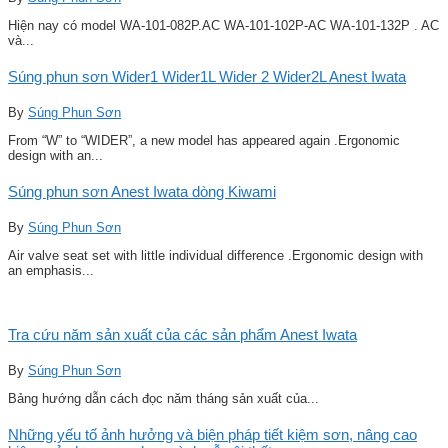
Hiện nay có model WA-101-082P.AC WA-101-102P-AC WA-101-132P . AC
và...
Súng phun sơn Wider1 Wider1L Wider 2 Wider2L Anest Iwata
By
Súng Phun Sơn
From “W” to “WIDER”, a new model has appeared again .Ergonomic
design with an...
Súng phun sơn Anest Iwata dòng Kiwami
By
Súng Phun Sơn
Air valve seat set with little individual difference .Ergonomic design with
an emphasis...
Tra cứu năm sản xuất của các sản phẩm Anest Iwata
By
Súng Phun Sơn
Bảng hướng dẫn cách đọc năm tháng sản xuất của...
Những yếu tố ảnh hưởng và biện pháp tiết kiệm sơn, nâng cao