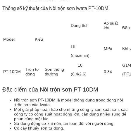
Thông số kỹ thuật của Nồi trộn sơn Iwata PT-10DM
Áp suất
Dung tích
khí
Đầu 
Model
Kiểu
Lít
MPa
Khí 
(max/min)
10
G1/
Trộn tự
Sơn thông
PT-10DM
0.34
động
thường
(8.4/2.6)
(PF1
Đặc điểm của Nồi trộn sơn PT-10DM
Nồi trộn sơn PT-10DM là model thông dụng trong dòng nồi
trộn sơn của Iwata.
Một giải pháp hoàn hảo cho những công ty sản xuất sơn, các
công ty có công suất hoạt động lớn, cần dùng nhiều súng để
phun cùng một lúc.
Sử dụng động cơ khí nén, an toàn đối với người dùng.
Có cây khuấy sơn tự động.