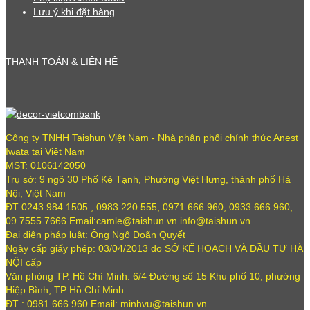
Lưu ý khi đặt hàng
THANH TOÁN & LIÊN HỆ
Công ty TNHH Taishun Việt Nam - Nhà phân phối chính thức Anest
Iwata tại Việt Nam
MST: 0106142050
Trụ sở: 9 ngõ 30 Phố Kẻ Tạnh, Phường Việt Hưng, thành phố Hà
Nội, Việt Nam
ĐT 0243 984 1505 , 0983 220 555, 0971 666 960, 0933 666 960,
09 7555 7666 Email:camle@taishun.vn info@taishun.vn
Đại diện pháp luật: Ông Ngô Doãn Quyết
Ngày cấp giấy phép: 03/04/2013 do SỞ KẾ HOẠCH VÀ ĐẦU TƯ HÀ
NỘI cấp
Văn phòng TP. Hồ Chí Minh: 6/4 Đường số 15 Khu phố 10, phường
Hiệp Bình, TP Hồ Chí Minh
ĐT : 0981 666 960 Email: minhvu@taishun.vn