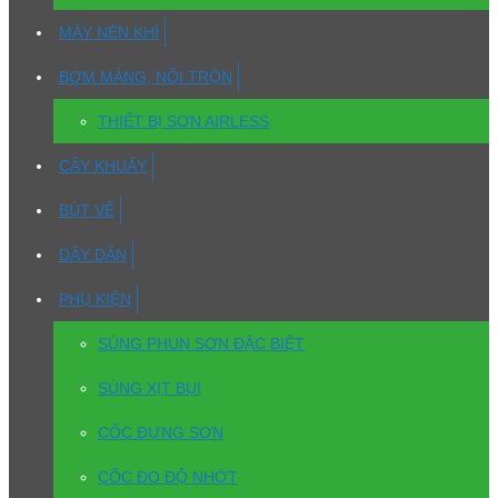
MÁY NÉN KHÍ
BƠM MÀNG, NỒI TRỘN
THIẾT BỊ SƠN AIRLESS
CÂY KHUẤY
BÚT VẼ
DÂY DẪN
PHỤ KIỆN
SÚNG PHUN SƠN ĐẶC BIỆT
SÚNG XỊT BỤI
CỐC ĐỰNG SƠN
CỐC ĐO ĐỘ NHỚT