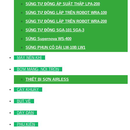
SÚNG TỰ ĐỘNG ÁP SUẤT THẤP LPA-200
SÚNG TỰ ĐỘNG LẮP TRÊN ROBOT WRA-100
SÚNG TỰ ĐỘNG LẮP TRÊN ROBOT WRA-200
SÚNG TỰ ĐỘNG SGA-101 SGA-3
SÚNG Supernova WS-400
SÚNG PHUN CỔ DÀI LW-10B LW1
MÁY NÉN KHÍ
BƠM MÀNG, NỒI TRỘN
THIẾT BỊ SƠN AIRLESS
CÂY KHUẤY
BÚT VẼ
DÂY DẪN
PHỤ KIỆN