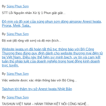
By
Súng Phun Sơn
STT Lỗi Nguyên nhân Xử lý 1 Phun giật giật...
Độ mịn và độ xoè của súng phun sơn dòng airspray Anest Iwata,
Prona, Meiji, Sata..
By
Súng Phun Sơn
Độ xoè (độ rộng vệt sơn) và độ mịn (kích...
Website iwata.vn đã hoàn tất thủ tục thông báo với Bộ Công
Thương theo đúng quy định dành cho website thương mại điện tử
tại Việt Nam. Điều này thể hiện sự minh bạch, uy tín và cam kết
tuân thủ pháp luật của doanh nghiệp trong hoạt động kinh doanh
trực tuyến.
By
Súng Phun Sơn
Việc website được xác nhận thông báo với Bộ Công...
Taishun tới thăm trụ sở Anest Iwata Nhật Bản
By
Súng Phun Sơn
TAISHUN VIỆT NAM – HÀNH TRÌNH KẾT NỐI CÔNG NGHỆ...