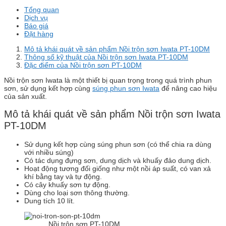
Tổng quan
Dịch vụ
Báo giá
Đặt hàng
Mô tả khái quát về sản phẩm Nồi trộn sơn Iwata PT-10DM
Thông số kỹ thuật của Nồi trộn sơn Iwata PT-10DM
Đặc điểm của Nồi trộn sơn PT-10DM
Nồi trộn sơn Iwata là một thiết bị quan trọng trong quá trình phun
sơn, sử dụng kết hợp cùng
súng phun sơn Iwata
để nâng cao hiệu
của sản xuất.
Mô tả khái quát về sản phẩm Nồi trộn sơn Iwata
PT-10DM
Sử dụng kết hợp cùng súng phun sơn (có thể chia ra dùng
với nhiều súng)
Có tác dụng đựng sơn, dung dịch và khuấy đảo dung dịch.
Hoạt động tương đối giống như một nồi áp suất, có van xả
khí bằng tay và tự động.
Có cây khuấy sơn tự động.
Dùng cho loại sơn thông thường.
Dung tích 10 lít.
Nồi trộn sơn PT-10DM