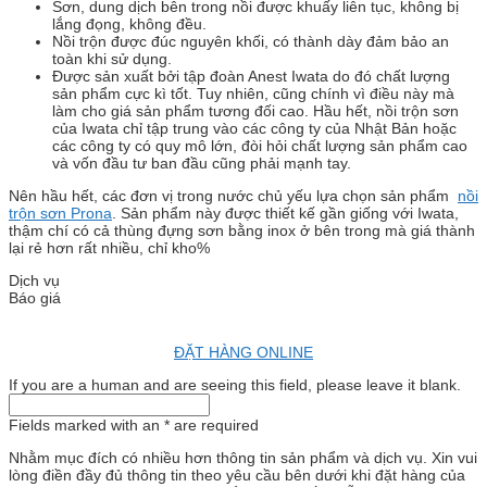
Sơn, dung dịch bên trong nồi được khuấy liên tục, không bị
lắng đọng, không đều.
Nồi trộn được đúc nguyên khối, có thành dày đảm bảo an
toàn khi sử dụng.
Được sản xuất bởi tập đoàn Anest Iwata do đó chất lượng
sản phẩm cực kì tốt. Tuy nhiên, cũng chính vì điều này mà
làm cho giá sản phẩm tương đối cao. Hầu hết, nồi trộn sơn
của Iwata chỉ tập trung vào các công ty của Nhật Bản hoặc
các công ty có quy mô lớn, đòi hỏi chất lượng sản phẩm cao
và vốn đầu tư ban đầu cũng phải mạnh tay.
Nên hầu hết, các đơn vị trong nước chủ yếu lựa chọn sản phẩm
nồi
trộn sơn Prona
. Sản phẩm này được thiết kế gần giống với Iwata,
thậm chí có cả thùng đựng sơn bằng inox ở bên trong mà giá thành
lại rẻ hơn rất nhiều, chỉ kho%
Dịch vụ
Báo giá
ĐẶT HÀNG ONLINE
If you are a human and are seeing this field, please leave it blank.
Fields marked with an
*
are required
Nhằm mục đích có nhiều hơn thông tin sản phẩm và dịch vụ. Xin vui
lòng điền đầy đủ thông tin theo yêu cầu bên dưới khi đặt hàng của