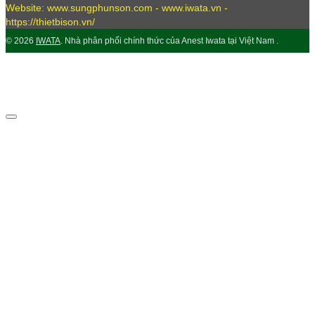
Website: www.sungphunson.com - www.iwata.vn -
https://thietbison.vn/
© 2026
IWATA
. Nhà phân phối chính thức của Anest Iwata tại Việt Nam .