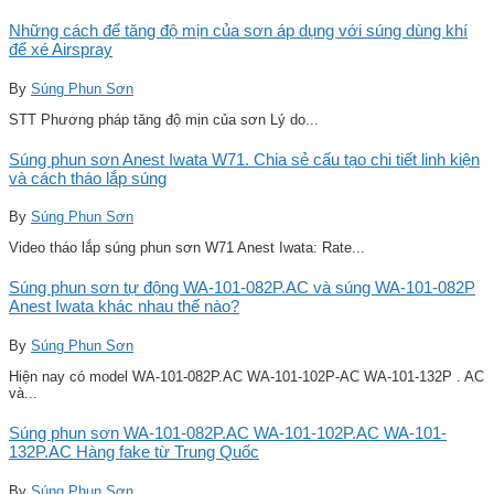
Những cách để tăng độ mịn của sơn áp dụng với súng dùng khí
để xé Airspray
By
Súng Phun Sơn
STT Phương pháp tăng độ mịn của sơn Lý do...
Súng phun sơn Anest Iwata W71. Chia sẻ cấu tạo chi tiết linh kiện
và cách tháo lắp súng
By
Súng Phun Sơn
Video tháo lắp súng phun sơn W71 Anest Iwata: Rate...
Súng phun sơn tự động WA-101-082P.AC và súng WA-101-082P
Anest Iwata khác nhau thế nào?
By
Súng Phun Sơn
Hiện nay có model WA-101-082P.AC WA-101-102P-AC WA-101-132P . AC
và...
Súng phun sơn WA-101-082P.AC WA-101-102P.AC WA-101-
132P.AC Hàng fake từ Trung Quốc
By
Súng Phun Sơn