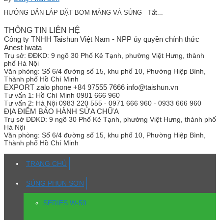
HƯỚNG DẪN LẮP ĐẶT BƠM MÀNG VÀ SÚNG Tất...
THÔNG TIN LIÊN HỆ
Công ty TNHH Taishun Việt Nam - NPP ủy quyền chính thức
Anest Iwata
Trụ sở:
ĐĐKD: 9 ngõ 30 Phố Kẻ Tạnh, phường Việt Hưng, thành
phố Hà Nội
Văn phòng:
Số 6/4 đường số 15, khu phố 10, Phường Hiệp Bình,
Thành phố Hồ Chí Minh
EXPORT zalo phone +84 97555 7666 info@taishun.vn
Tư vấn 1:
Hồ Chí Minh 0981 666 960
Tư vấn 2:
Hà Nội 0983 220 555 - 0971 666 960 - 0933 666 960
ĐỊA ĐIỂM BẢO HÀNH SỬA CHỮA
Trụ sở
ĐĐKD: 9 ngõ 30 Phố Kẻ Tạnh, phường Việt Hưng, thành phố
Hà Nội
Văn phòng:
Số 6/4 đường số 15, khu phố 10, Phường Hiệp Bình,
Thành phố Hồ Chí Minh
TRANG CHỦ
SÚNG PHUN SƠN
SERIES W-50