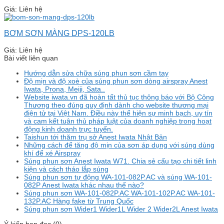
Giá: Liên hệ
BƠM SƠN MÀNG DPS-120LB
Giá: Liên hệ
Bài viết liên quan
Hướng dẫn sửa chữa súng phun sơn cầm tay
Độ mịn và độ xoè của súng phun sơn dòng airspray Anest
Iwata, Prona, Meiji, Sata..
Website iwata.vn đã hoàn tất thủ tục thông báo với Bộ Công
Thương theo đúng quy định dành cho website thương mại
điện tử tại Việt Nam. Điều này thể hiện sự minh bạch, uy tín
và cam kết tuân thủ pháp luật của doanh nghiệp trong hoạt
động kinh doanh trực tuyến.
Taishun tới thăm trụ sở Anest Iwata Nhật Bản
Những cách để tăng độ mịn của sơn áp dụng với súng dùng
khí để xé Airspray
Súng phun sơn Anest Iwata W71. Chia sẻ cấu tạo chi tiết linh
kiện và cách tháo lắp súng
Súng phun sơn tự động WA-101-082P.AC và súng WA-101-
082P Anest Iwata khác nhau thế nào?
Súng phun sơn WA-101-082P.AC WA-101-102P.AC WA-101-
132P.AC Hàng fake từ Trung Quốc
Súng phun sơn Wider1 Wider1L Wider 2 Wider2L Anest Iwata