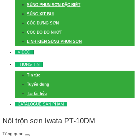
SÚNG PHUN SƠN ĐẶC BIỆT
SÚNG XỊT BỤI
CỐC ĐỰNG SƠN
CỐC ĐO ĐỘ NHỚT
LINH KIỆN SÚNG PHUN SƠN
VIDEO
THÔNG TIN
Tin tức
Tuyển dụng
Tải tài liệu
CATALOGUE SẢN PHẨM
Nồi trộn sơn Iwata PT-10DM
Tổng quan