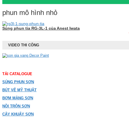
phun mô hình nhỏ
Súng phun tỉa RG-3L-1 của Anest Iwata
VIDEO THI CÔNG
TẢI CATALOGUE
SÚNG PHUN SƠN
BÚT VẼ MỸ THUẬT
BƠM MÀNG SƠN
NỒI TRỘN SƠN
CÂY KHUẤY SƠN