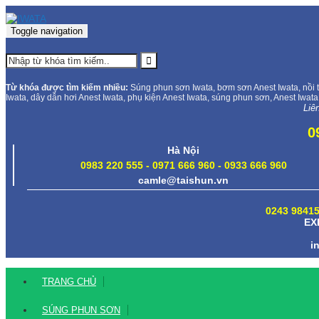
Toggle navigation
Từ khóa được tìm kiếm nhiều:
Súng phun sơn Iwata, bơm sơn Anest Iwata, nồi t
Iwata, dây dẫn hơi Anest Iwata, phụ kiện Anest Iwata, súng phun sơn, Anest Iwata
Liê
0
Hà Nội
0983 220 555 - 0971 666 960 - 0933 666 960
camle@taishun.vn
0243 98415
EX
i
TRANG CHỦ
SÚNG PHUN SƠN