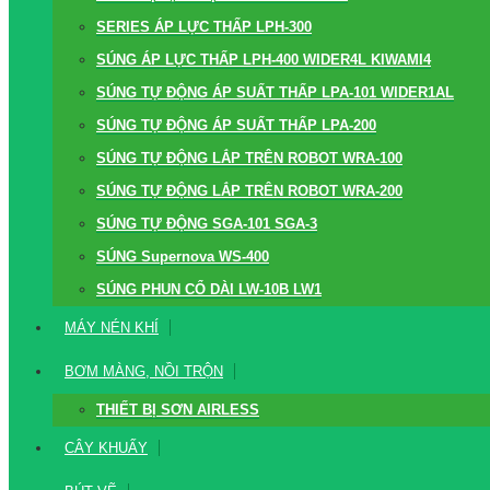
SERIES ÁP LỰC THẤP LPH-300
SÚNG ÁP LỰC THẤP LPH-400 WIDER4L KIWAMI4
SÚNG TỰ ĐỘNG ÁP SUẤT THẤP LPA-101 WIDER1AL
SÚNG TỰ ĐỘNG ÁP SUẤT THẤP LPA-200
SÚNG TỰ ĐỘNG LẮP TRÊN ROBOT WRA-100
SÚNG TỰ ĐỘNG LẮP TRÊN ROBOT WRA-200
SÚNG TỰ ĐỘNG SGA-101 SGA-3
SÚNG Supernova WS-400
SÚNG PHUN CỔ DÀI LW-10B LW1
MÁY NÉN KHÍ
BƠM MÀNG, NỒI TRỘN
THIẾT BỊ SƠN AIRLESS
CÂY KHUẤY