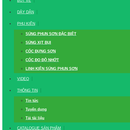
BÚT VẼ
DÂY DẪN
PHỤ KIỆN
SÚNG PHUN SƠN ĐẶC BIỆT
SÚNG XỊT BỤI
CỐC ĐỰNG SƠN
CỐC ĐO ĐỘ NHỚT
LINH KIỆN SÚNG PHUN SƠN
VIDEO
THÔNG TIN
Tin tức
Tuyển dụng
Tải tài liệu
CATALOGUE SẢN PHẨM