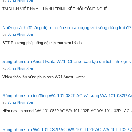
By
Súng Phun Sơn
TAISHUN VIỆT NAM – HÀNH TRÌNH KẾT NỐI CÔNG NGHỆ...
Những cách để tăng độ mịn của sơn áp dụng với súng dùng khí để 
By
Súng Phun Sơn
STT Phương pháp tăng độ mịn của sơn Lý do...
Súng phun sơn Anest Iwata W71. Chia sẻ cấu tạo chi tiết linh kiện 
By
Súng Phun Sơn
Video tháo lắp súng phun sơn W71 Anest Iwata:
Súng phun sơn tự động WA-101-082P.AC và súng WA-101-082P Ane
By
Súng Phun Sơn
Hiện nay có model WA-101-082P.AC WA-101-102P-AC WA-101-132P . AC v
Súng phun sơn WA-101-082P.AC WA-101-102P.AC WA-101-132P.A