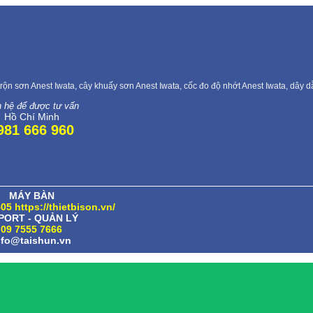
rộn sơn Anest Iwata, cây khuấy sơn Anest Iwata, cốc đo độ nhớt Anest Iwata, dây 
n hệ để được tư vấn
Hồ Chí Minh
981 666 960
MÁY BÀN
05 https://thietbison.vn/
PORT - QUẢN LÝ
09 7555 7666
nfo@taishun.vn