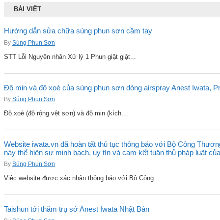
BÀI VIẾT
Hướng dẫn sửa chữa súng phun sơn cầm tay
By
Súng Phun Sơn
STT Lỗi Nguyên nhân Xử lý 1 Phun giật giật...
Độ mịn và độ xoè của súng phun sơn dòng airspray Anest Iwata, Pro
By
Súng Phun Sơn
Độ xoè (độ rộng vệt sơn) và độ mịn (kích...
Website iwata.vn đã hoàn tất thủ tục thông báo với Bộ Công Thươn
này thể hiện sự minh bạch, uy tín và cam kết tuân thủ pháp luật củ
By
Súng Phun Sơn
Việc website được xác nhận thông báo với Bộ Công...
Taishun tới thăm trụ sở Anest Iwata Nhật Bản