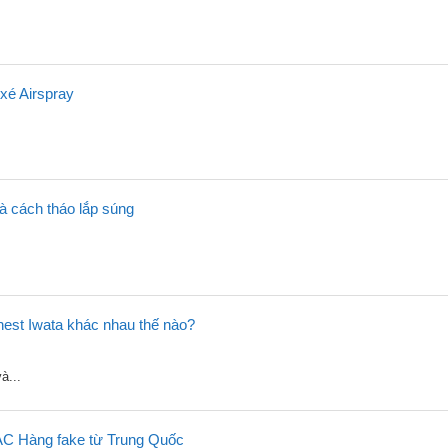
xé Airspray
và cách tháo lắp súng
st Iwata khác nhau thế nào?
à...
C Hàng fake từ Trung Quốc