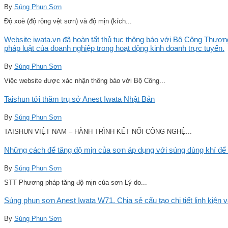
By
Súng Phun Sơn
Độ xoè (độ rộng vệt sơn) và độ mịn (kích...
Website iwata.vn đã hoàn tất thủ tục thông báo với Bộ Công Thương
pháp luật của doanh nghiệp trong hoạt động kinh doanh trực tuyến.
By
Súng Phun Sơn
Việc website được xác nhận thông báo với Bộ Công...
Taishun tới thăm trụ sở Anest Iwata Nhật Bản
By
Súng Phun Sơn
TAISHUN VIỆT NAM – HÀNH TRÌNH KẾT NỐI CÔNG NGHỆ...
Những cách để tăng độ mịn của sơn áp dụng với súng dùng khí để 
By
Súng Phun Sơn
STT Phương pháp tăng độ mịn của sơn Lý do...
Súng phun sơn Anest Iwata W71. Chia sẻ cấu tạo chi tiết linh kiện 
By
Súng Phun Sơn