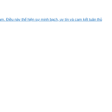
m. Điều này thể hiện sự minh bạch, uy tín và cam kết tuân thủ