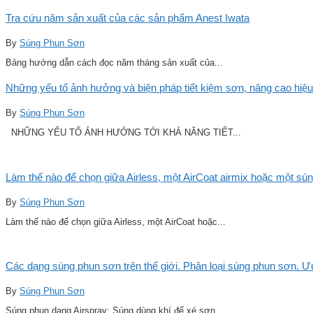
Tra cứu năm sản xuất của các sản phẩm Anest Iwata
By
Súng Phun Sơn
Bảng hướng dẫn cách đọc năm tháng sản xuất của...
Những yếu tố ảnh hưởng và biện pháp tiết kiệm sơn, nâng cao hiệu
By
Súng Phun Sơn
NHỮNG YẾU TỐ ẢNH HƯỞNG TỚI KHẢ NĂNG TIẾT...
Làm thế nào để chọn giữa Airless, một AirCoat airmix hoặc một sú
By
Súng Phun Sơn
Làm thế nào để chọn giữa Airless, một AirCoat hoặc...
Các dạng súng phun sơn trên thế giới. Phân loại súng phun sơn. 
By
Súng Phun Sơn
Súng phun dạng Airspray: Súng dùng khí để xé sơn...