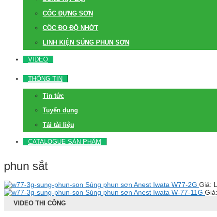
CỐC ĐỰNG SƠN
CỐC ĐO ĐỘ NHỚT
LINH KIỆN SÚNG PHUN SƠN
VIDEO
THÔNG TIN
Tin tức
Tuyển dụng
Tải tài liệu
CATALOGUE SẢN PHẨM
phun sắt
Súng phun sơn Anest Iwata W77-2G
Giá: 
Súng phun sơn Anest Iwata W-77-11G
Giá
VIDEO THI CÔNG