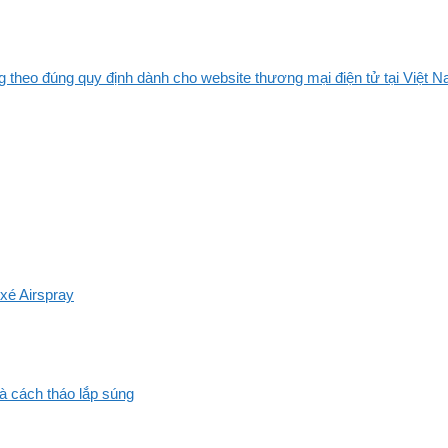
 theo đúng quy định dành cho website thương mại điện tử tại Việt Na
xé Airspray
và cách tháo lắp súng