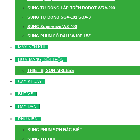
SÚNG TỰ ĐỘNG LẮP TRÊN ROBOT WRA-200
SÚNG TỰ ĐỘNG SGA-101 SGA-3
SÚNG Supernova WS-400
SÚNG PHUN CỔ DÀI LW-10B LW1
MÁY NÉN KHÍ
BƠM MÀNG, NỒI TRỘN
THIẾT BỊ SƠN AIRLESS
CÂY KHUẤY
BÚT VẼ
DÂY DẪN
PHỤ KIỆN
SÚNG PHUN SƠN ĐẶC BIỆT
SÚNG XỊT BỤI