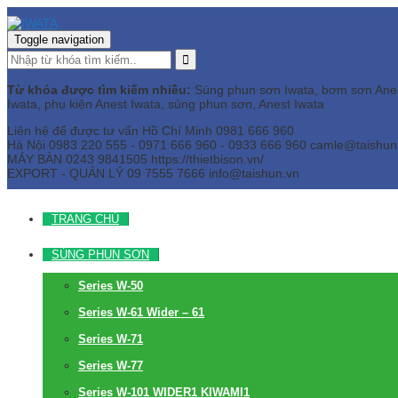
Toggle navigation
Từ khóa được tìm kiếm nhiều:
Súng phun sơn Iwata, bơm sơn Anest 
Iwata, phụ kiện Anest Iwata, súng phun sơn, Anest Iwata
Liên hệ để được tư vấn
Hồ Chí Minh
0981 666 960
Hà Nội
0983 220 555 - 0971 666 960 - 0933 666 960
camle@taishun
MÁY BÀN
0243 9841505 https://thietbison.vn/
EXPORT - QUẢN LÝ
09 7555 7666
info@taishun.vn
TRANG CHỦ
SÚNG PHUN SƠN
Series W-50
Series W-61 Wider – 61
Series W-71
Series W-77
Series W-101 WIDER1 KIWAMI1