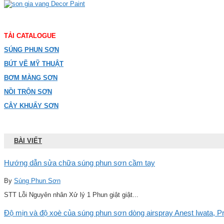
TẢI CATALOGUE
SÚNG PHUN SƠN
BÚT VẼ MỸ THUẬT
BƠM MÀNG SƠN
NỒI TRỘN SƠN
CÂY KHUẤY SƠN
BÀI VIẾT
Hướng dẫn sửa chữa súng phun sơn cầm tay
By
Súng Phun Sơn
STT Lỗi Nguyên nhân Xử lý 1 Phun giật giật...
Độ mịn và độ xoè của súng phun sơn dòng airspray Anest Iwata, Pro