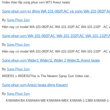
Video tháo lắp súng phun sơn W71 Anest Iwata:
Súng phun sơn tự động WA-101-082P.AC và súng WA-101-082P Ane
By
Súng Phun Sơn
Hiện nay có model WA-101-082P.AC WA-101-102P-AC WA-101-132P . AC v
Súng phun sơn WA-101-082P.AC WA-101-102P.AC WA-101-132P.A
By
Súng Phun Sơn
Hiện nay có model WA-101-082P.AC WA-101-102P-AC WA-101-132P . AC v
Súng phun sơn Wider1 Wider1L Wider 2 Wider2L Anest Iwata
By
Súng Phun Sơn
WIDER1 x WIDER2This is The Newest Spray Gun Video sản...
Súng phun sơn Anest Iwata dòng Kiwami
By
Súng Phun Sơn
KIWAMI4-BA KIWAMI4-WB KIWAMI4-WBX KIWAMI-1-13B8 KIWAMI-1-14B