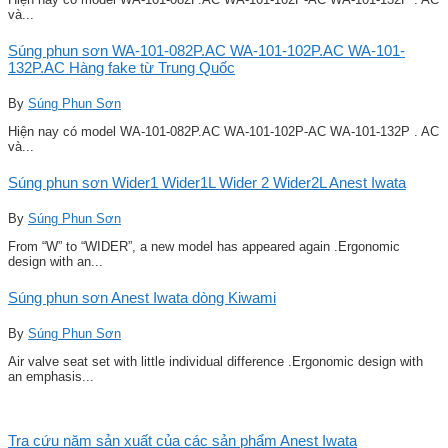
và...
Súng phun sơn WA-101-082P.AC WA-101-102P.AC WA-101-
132P.AC Hàng fake từ Trung Quốc
By
Súng Phun Sơn
Hiện nay có model WA-101-082P.AC WA-101-102P-AC WA-101-132P . AC
và...
Súng phun sơn Wider1 Wider1L Wider 2 Wider2L Anest Iwata
By
Súng Phun Sơn
From “W” to “WIDER”, a new model has appeared again .Ergonomic
design with an...
Súng phun sơn Anest Iwata dòng Kiwami
By
Súng Phun Sơn
Air valve seat set with little individual difference .Ergonomic design with
an emphasis...
Tra cứu năm sản xuất của các sản phẩm Anest Iwata