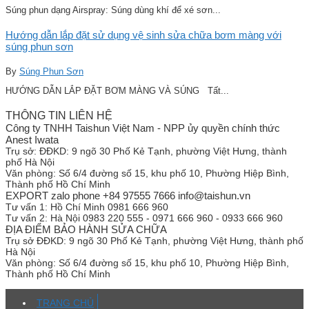
Súng phun dạng Airspray: Súng dùng khí để xé sơn...
Hướng dẫn lắp đặt sử dụng vệ sinh sửa chữa bơm màng với
súng phun sơn
By
Súng Phun Sơn
HƯỚNG DẪN LẮP ĐẶT BƠM MÀNG VÀ SÚNG Tất...
THÔNG TIN LIÊN HỆ
Công ty TNHH Taishun Việt Nam - NPP ủy quyền chính thức
Anest Iwata
Trụ sở:
ĐĐKD: 9 ngõ 30 Phố Kẻ Tạnh, phường Việt Hưng, thành
phố Hà Nội
Văn phòng:
Số 6/4 đường số 15, khu phố 10, Phường Hiệp Bình,
Thành phố Hồ Chí Minh
EXPORT zalo phone +84 97555 7666 info@taishun.vn
Tư vấn 1:
Hồ Chí Minh 0981 666 960
Tư vấn 2:
Hà Nội 0983 220 555 - 0971 666 960 - 0933 666 960
ĐỊA ĐIỂM BẢO HÀNH SỬA CHỮA
Trụ sở
ĐĐKD: 9 ngõ 30 Phố Kẻ Tạnh, phường Việt Hưng, thành phố
Hà Nội
Văn phòng:
Số 6/4 đường số 15, khu phố 10, Phường Hiệp Bình,
Thành phố Hồ Chí Minh
TRANG CHỦ