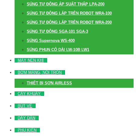
SÚNG TỰ ĐỘNG ÁP SUẤT THẤP LPA-200
SÚNG TỰ ĐỘNG LẮP TRÊN ROBOT WRA-100
SÚNG TỰ ĐỘNG LẮP TRÊN ROBOT WRA-200
SÚNG TỰ ĐỘNG SGA-101 SGA-3
SÚNG Supernova WS-400
SÚNG PHUN CỔ DÀI LW-10B LW1
MÁY NÉN KHÍ
BƠM MÀNG, NỒI TRỘN
THIẾT BỊ SƠN AIRLESS
CÂY KHUẤY
BÚT VẼ
DÂY DẪN
PHỤ KIỆN