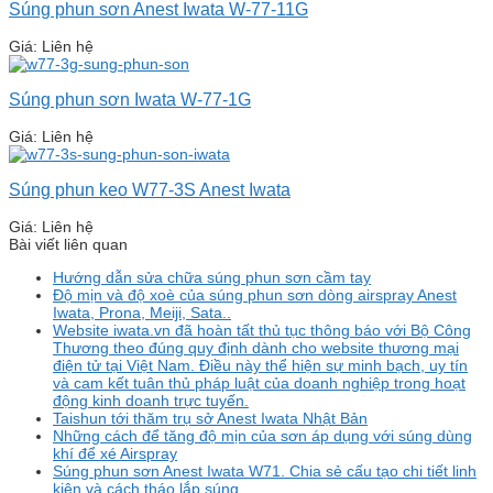
Súng phun sơn Anest Iwata W-77-11G
Giá: Liên hệ
Súng phun sơn Iwata W-77-1G
Giá: Liên hệ
Súng phun keo W77-3S Anest Iwata
Giá: Liên hệ
Bài viết liên quan
Hướng dẫn sửa chữa súng phun sơn cầm tay
Độ mịn và độ xoè của súng phun sơn dòng airspray Anest
Iwata, Prona, Meiji, Sata..
Website iwata.vn đã hoàn tất thủ tục thông báo với Bộ Công
Thương theo đúng quy định dành cho website thương mại
điện tử tại Việt Nam. Điều này thể hiện sự minh bạch, uy tín
và cam kết tuân thủ pháp luật của doanh nghiệp trong hoạt
động kinh doanh trực tuyến.
Taishun tới thăm trụ sở Anest Iwata Nhật Bản
Những cách để tăng độ mịn của sơn áp dụng với súng dùng
khí để xé Airspray
Súng phun sơn Anest Iwata W71. Chia sẻ cấu tạo chi tiết linh
kiện và cách tháo lắp súng