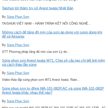
Taishun tới thăm trụ sở Anest Iwata Nhật Bản
By
Súng Phun Sơn
TAISHUN VIỆT NAM – HÀNH TRÌNH KẾT NỐI CÔNG NGHỆ...
Những cách để tăng độ mịn của sơn áp dụng với súng dùng khí
để xé Airspray
By
Súng Phun Sơn
STT Phương pháp tăng độ mịn của sơn Lý do...
Súng phun sơn Anest Iwata W71. Chia sẻ cấu tạo chi tiết linh kiện
và cách tháo lắp súng
By
Súng Phun Sơn
Video tháo lắp súng phun sơn W71 Anest Iwata: Rate...
Súng phun sơn tự động WA-101-082P.AC và súng WA-101-082P
Anest Iwata khác nhau thế nào?
By
Súng Phun Sơn
Hiện nay có model WA-101-082P.AC WA-101-102P-AC WA-101-132P . AC