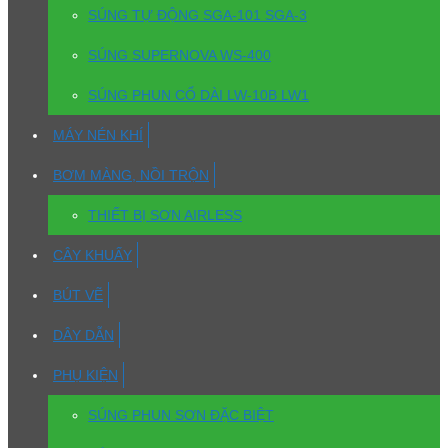
SÚNG TỰ ĐỘNG SGA-101 SGA-3
SÚNG SUPERNOVA WS-400
SÚNG PHUN CỔ DÀI LW-10B LW1
MÁY NÉN KHÍ
BƠM MÀNG, NỒI TRỘN
THIẾT BỊ SƠN AIRLESS
CÂY KHUẤY
BÚT VẼ
DÂY DẪN
PHỤ KIỆN
SÚNG PHUN SƠN ĐẶC BIỆT