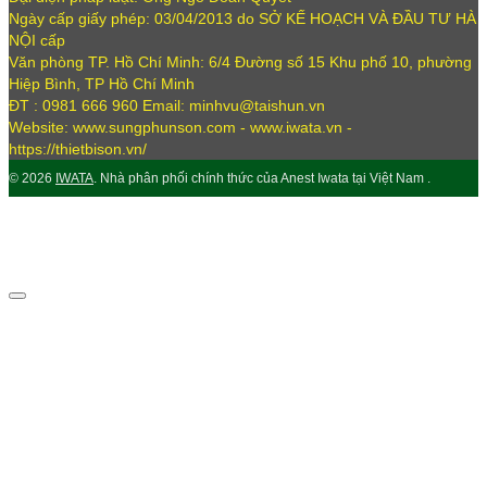
Ngày cấp giấy phép: 03/04/2013 do SỞ KẾ HOẠCH VÀ ĐẦU TƯ HÀ
NỘI cấp
Văn phòng TP. Hồ Chí Minh: 6/4 Đường số 15 Khu phố 10, phường
Hiệp Bình, TP Hồ Chí Minh
ĐT : 0981 666 960 Email: minhvu@taishun.vn
Website: www.sungphunson.com - www.iwata.vn -
https://thietbison.vn/
© 2026
IWATA
. Nhà phân phối chính thức của Anest Iwata tại Việt Nam .