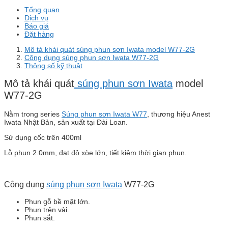
Tổng quan
Dịch vụ
Báo giá
Đặt hàng
Mô tả khái quát súng phun sơn Iwata model W77-2G
Công dụng súng phun sơn Iwata W77-2G
Thông số kỹ thuật
Mô tả khái quát
súng phun sơn Iwata
model
W77-2G
Nằm trong series
Súng phun sơn Iwata W77
, thương hiệu Anest
Iwata Nhật Bản, sản xuất tại Đài Loan.
Sử dụng cốc trên 400ml
Lỗ phun 2.0mm, đạt độ xòe lớn, tiết kiệm thời gian phun.
Công dụng
súng phun sơn Iwata
W77-2G
Phun gỗ bề mặt lớn.
Phun trên vải.
Phun sắt.