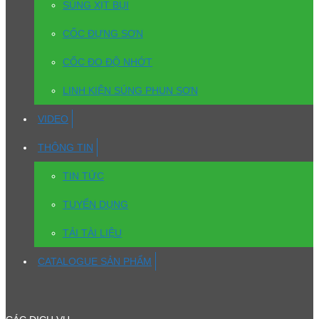
SÚNG XỊT BỤI
CỐC ĐỰNG SƠN
CỐC ĐO ĐỘ NHỚT
LINH KIỆN SÚNG PHUN SƠN
VIDEO
THÔNG TIN
TIN TỨC
TUYỂN DỤNG
TẢI TÀI LIỆU
CATALOGUE SẢN PHẨM