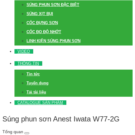
SÚNG PHUN SƠN ĐẶC BIỆT
SÚNG XỊT BỤI
CỐC ĐỰNG SƠN
CỐC ĐO ĐỘ NHỚT
LINH KIỆN SÚNG PHUN SƠN
VIDEO
THÔNG TIN
Tin tức
Tuyển dụng
Tải tài liệu
CATALOGUE SẢN PHẨM
Súng phun sơn Anest Iwata W77-2G
Tổng quan