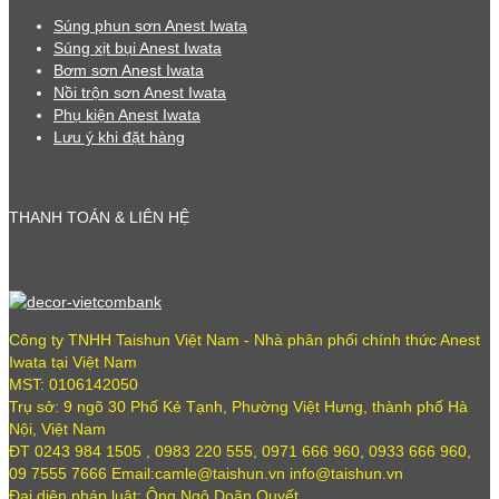
Súng phun sơn Anest Iwata
Súng xịt bụi Anest Iwata
Bơm sơn Anest Iwata
Nồi trộn sơn Anest Iwata
Phụ kiện Anest Iwata
Lưu ý khi đặt hàng
THANH TOÁN & LIÊN HỆ
Công ty TNHH Taishun Việt Nam - Nhà phân phối chính thức Anest
Iwata tại Việt Nam
MST: 0106142050
Trụ sở: 9 ngõ 30 Phố Kẻ Tạnh, Phường Việt Hưng, thành phố Hà
Nội, Việt Nam
ĐT 0243 984 1505 , 0983 220 555, 0971 666 960, 0933 666 960,
09 7555 7666 Email:camle@taishun.vn info@taishun.vn
Đại diện pháp luật: Ông Ngô Doãn Quyết