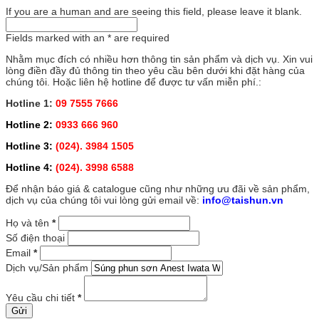
If you are a human and are seeing this field, please leave it blank.
Fields marked with an
*
are required
Nhằm mục đích có nhiều hơn thông tin sản phẩm và dịch vụ. Xin vui
lòng điền đầy đủ thông tin theo yêu cầu bên dưới khi đặt hàng của
chúng tôi. Hoặc liên hệ hotline để được tư vấn miễn phí.:
Hotline 1:
09 7555 7666
Hotline 2:
0933 666 960
Hotline 3:
(024). 3984 1505
Hotline 4:
(024). 3998 6588
Để nhận báo giá & catalogue cũng như những ưu đãi về sản phẩm,
dịch vụ của chúng tôi vui lòng gửi email về:
info@taishun.vn
Họ và tên
*
Số điện thoại
Email
*
Dịch vụ/Sản phẩm
Yêu cầu chi tiết
*