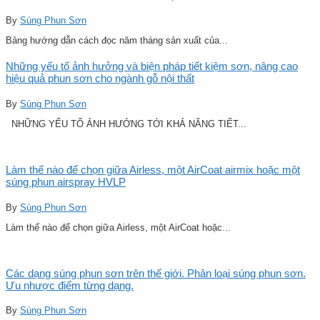
By
Súng Phun Sơn
Bảng hướng dẫn cách đọc năm tháng sản xuất của...
Những yếu tố ảnh hưởng và biện pháp tiết kiệm sơn, nâng cao
hiệu quả phun sơn cho ngành gỗ nội thất
By
Súng Phun Sơn
NHỮNG YẾU TỐ ẢNH HƯỞNG TỚI KHẢ NĂNG TIẾT...
Làm thế nào để chọn giữa Airless, một AirCoat airmix hoặc một
súng phun airspray HVLP
By
Súng Phun Sơn
Làm thế nào để chọn giữa Airless, một AirCoat hoặc...
Các dạng súng phun sơn trên thế giới. Phân loại súng phun sơn.
Ưu nhược điểm từng dạng.
By
Súng Phun Sơn