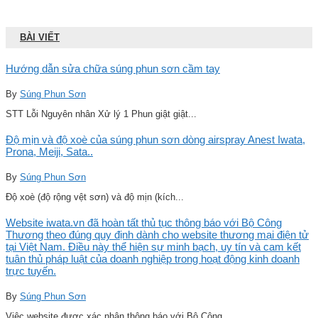
BÀI VIẾT
Hướng dẫn sửa chữa súng phun sơn cầm tay
By
Súng Phun Sơn
STT Lỗi Nguyên nhân Xử lý 1 Phun giật giật...
Độ mịn và độ xoè của súng phun sơn dòng airspray Anest Iwata,
Prona, Meiji, Sata..
By
Súng Phun Sơn
Độ xoè (độ rộng vệt sơn) và độ mịn (kích...
Website iwata.vn đã hoàn tất thủ tục thông báo với Bộ Công
Thương theo đúng quy định dành cho website thương mại điện tử
tại Việt Nam. Điều này thể hiện sự minh bạch, uy tín và cam kết
tuân thủ pháp luật của doanh nghiệp trong hoạt động kinh doanh
trực tuyến.
By
Súng Phun Sơn
Việc website được xác nhận thông báo với Bộ Công...