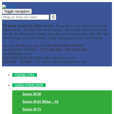
Toggle navigation
Từ khóa được tìm kiếm nhiều:
Súng phun sơn Iwata, bơm sơn
Anest Iwata, nồi trộn sơn Anest Iwata, cây khuấy sơn Anest Iwata,
cốc đo độ nhớt Anest Iwata, dây dẫn sơn Anest Iwata, dây dẫn hơi
Anest Iwata, phụ kiện Anest Iwata, súng phun sơn, Anest Iwata
Liên hệ để được tư vấn
Hồ Chí Minh
0981 666 960
Hà Nội
0983 220 555 - 0971 666 960 - 0933 666 960
camle@taishun.vn
MÁY BÀN
0243 9841505 https://thietbison.vn/
EXPORT - QUẢN LÝ
09 7555 7666
info@taishun.vn
TRANG CHỦ
SÚNG PHUN SƠN
Series W-50
Series W-61 Wider – 61
Series W-71