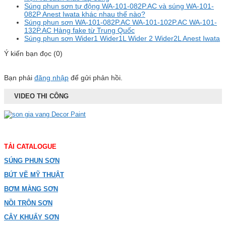
Súng phun sơn tự động WA-101-082P.AC và súng WA-101-
082P Anest Iwata khác nhau thế nào?
Súng phun sơn WA-101-082P.AC WA-101-102P.AC WA-101-
132P.AC Hàng fake từ Trung Quốc
Súng phun sơn Wider1 Wider1L Wider 2 Wider2L Anest Iwata
Ý kiến bạn đọc (0)
Bạn phải
đăng nhập
để gửi phản hồi.
VIDEO THI CÔNG
TẢI CATALOGUE
SÚNG PHUN SƠN
BÚT VẼ MỸ THUẬT
BƠM MÀNG SƠN
NỒI TRỘN SƠN
CÂY KHUẤY SƠN