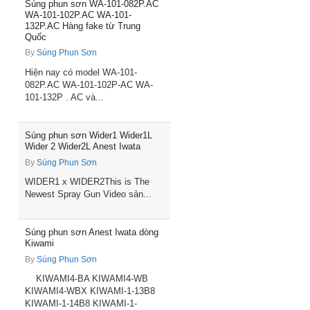
Súng phun sơn WA-101-082P.AC
WA-101-102P.AC WA-101-
132P.AC Hàng fake từ Trung
Quốc
By
Súng Phun Sơn
Hiện nay có model WA-101-
082P.AC WA-101-102P-AC WA-
101-132P . AC và...
Súng phun sơn Wider1 Wider1L
Wider 2 Wider2L Anest Iwata
By
Súng Phun Sơn
WIDER1 x WIDER2This is The
Newest Spray Gun Video sản...
Súng phun sơn Anest Iwata dòng
Kiwami
By
Súng Phun Sơn
KIWAMI4-BA KIWAMI4-WB
KIWAMI4-WBX KIWAMI-1-13B8
KIWAMI-1-14B8 KIWAMI-1-