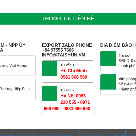
THÔNG TIN LIÊN HỆ
M - NPP ỦY
EXPORT ZALO PHONE
ĐỊA ĐIỂM BẢO
TA
+84 97555 7666
INFO@TAISHUN.VN
Trụ sở
ĐĐKD: 9 n
Tư vấn 1:
ường Việt Hưng,
thành phố
Hồ Chí Minh
0981 666 960
Văn phòn
Số 6/4 đư
 Phường Hiệp Bình,
Thành phố
Tư vấn 2:
Hà Nội 0983
220 555 - 0971
666 960 - 0933 666 960