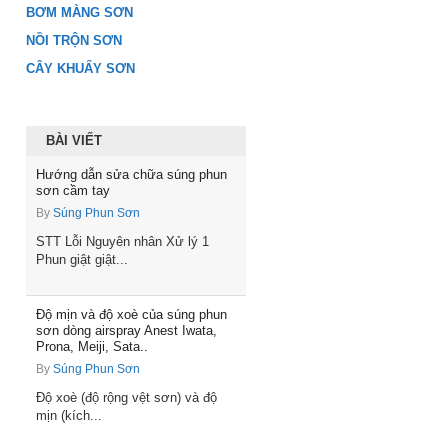
BƠM MÀNG SƠN
NỒI TRỘN SƠN
CÂY KHUẤY SƠN
BÀI VIẾT
Hướng dẫn sửa chữa súng phun
sơn cầm tay
By
Súng Phun Sơn
STT Lỗi Nguyên nhân Xử lý 1
Phun giật giật...
Độ mịn và độ xoè của súng phun
sơn dòng airspray Anest Iwata,
Prona, Meiji, Sata..
By
Súng Phun Sơn
Độ xoè (độ rộng vệt sơn) và độ
mịn (kích...