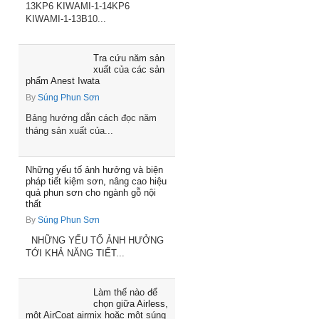
13KP6 KIWAMI-1-14KP6
KIWAMI-1-13B10...
Tra cứu năm sản
xuất của các sản
phẩm Anest Iwata
By
Súng Phun Sơn
Bảng hướng dẫn cách đọc năm
tháng sản xuất của...
Những yếu tố ảnh hưởng và biện
pháp tiết kiệm sơn, nâng cao hiệu
quả phun sơn cho ngành gỗ nội
thất
By
Súng Phun Sơn
NHỮNG YẾU TỐ ẢNH HƯỞNG
TỚI KHẢ NĂNG TIẾT...
Làm thế nào để
chọn giữa Airless,
một AirCoat airmix hoặc một súng