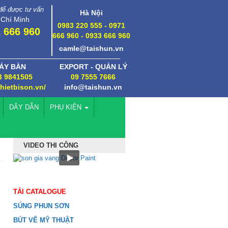
 để được tư vấn
Hà Nội
 Chí Minh
0983 220 555 - 0971
 666 960
666 960 - 0933 666 960
camle@taishun.vn
ÁY BÀN
EXPORT - QUẢN LÝ
3 9841505
09 7555 7666
thietbison.vn/
info@taishun.vn
DÂY DẪN
PHỤ KIỆN
VIDEO THI CÔNG
TẢI CATALOGUE
SÚNG PHUN SƠN
BÚT VẼ MỸ THUẬT