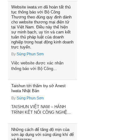
Website iwata.vn đã hoàn tất thủ
tục thông báo với Bộ Công
Thương theo đúng quy định dành
cho website thương mại điện tử
tại Việt Nam. Điều này thể hiện
sự minh bạch, uy tín và cam kết
tuân thủ pháp luật của doanh
nghiệp trong hoạt động kinh doanh
trực tuyến.
By
Súng Phun Sơn
Việc website được xác nhận
thông báo với Bộ Công...
Taishun tới thăm trụ sở Anest
Iwata Nhật Bản
By
Súng Phun Sơn
TAISHUN VIỆT NAM – HÀNH
TRÌNH KẾT NỐI CÔNG NGHỆ...
Những cách để tăng độ mịn của
sơn áp dụng với súng dùng khí để
xé Airspray