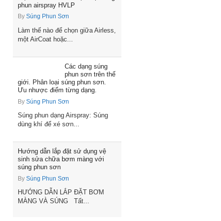
phun airspray HVLP
By
Súng Phun Sơn
Làm thế nào để chọn giữa Airless,
một AirCoat hoặc...
Các dạng súng
phun sơn trên thế
giới. Phân loại súng phun sơn.
Ưu nhược điểm từng dạng.
By
Súng Phun Sơn
Súng phun dạng Airspray: Súng
dùng khí để xé sơn...
Hướng dẫn lắp đặt sử dụng vệ
sinh sửa chữa bơm màng với
súng phun sơn
By
Súng Phun Sơn
HƯỚNG DẪN LẮP ĐẶT BƠM
MÀNG VÀ SÚNG Tất...