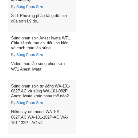
By
Súng Phun Sơn
STT Phương pháp tăng độ mịn
của sơn Lý do...
Súng phun sơn Anest Iwata W71.
Chia sẻ cấu tạo chi tiết linh kiện
và cách tháo lắp súng
By
Súng Phun Sơn
Video tháo lắp súng phun sơn
W71 Anest Iwata:
Súng phun sơn tự động WA-101-
082P.AC và súng WA-101-082P
Anest Iwata khác nhau thế nào?
By
Súng Phun Sơn
Hiện nay có model WA-101-
082P.AC WA-101-102P-AC WA-
101-132P . AC và...