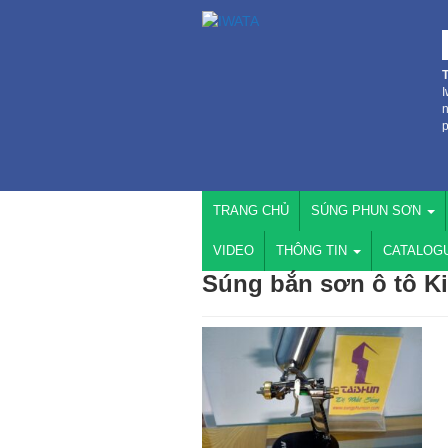
I
n
p
TRANG CHỦ
SÚNG PHUN SƠN
VIDEO
THÔNG TIN
CATALOG
Súng bắn sơn ô tô Ki