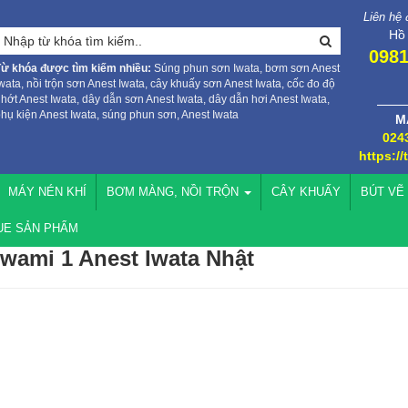
Liên hệ
Hồ
0981
Từ khóa được tìm kiếm nhiều:
Súng phun sơn Iwata, bơm sơn Anest
wata, nồi trộn sơn Anest Iwata, cây khuấy sơn Anest Iwata, cốc đo độ
hớt Anest Iwata, dây dẫn sơn Anest Iwata, dây dẫn hơi Anest Iwata,
hụ kiện Anest Iwata, súng phun sơn, Anest Iwata
M
024
https://
MÁY NÉN KHÍ
BƠM MÀNG, NỒI TRỘN
CÂY KHUẤY
BÚT VẼ
UE SẢN PHẨM
wami 1 Anest Iwata Nhật